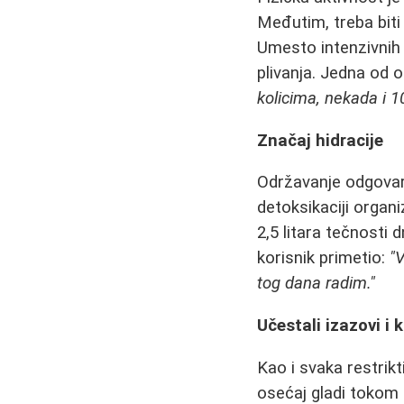
Međutim, treba biti
Umesto intenzivnih 
plivanja. Jedna od 
kolicima, nekada i 1
Značaj hidracije
Održavanje odgovar
detoksikaciji organ
2,5 litara tečnosti 
korisnik primetio:
"
tog dana radim."
Učestali izazovi i 
Kao i svaka restrikti
osećaj gladi tokom 