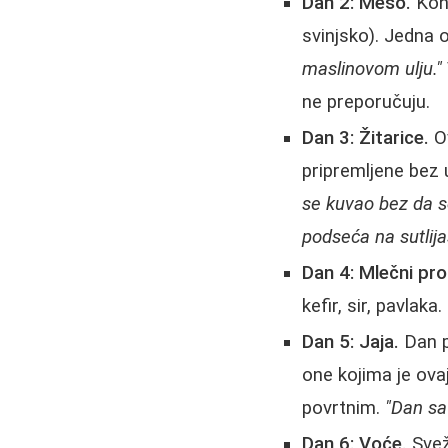
Dan 2: Meso.
Konz
svinjsko). Jedna 
maslinovom ulju."
ne preporučuju.
Dan 3: Žitarice.
Ov
pripremljene bez 
se kuvao bez da s
podseća na sutlija
Dan 4: Mlečni pro
kefir, sir, pavlaka.
Dan 5: Jaja.
Dan p
one kojima je ova
povrtnim.
"Dan sa
Dan 6: Voće.
Svež