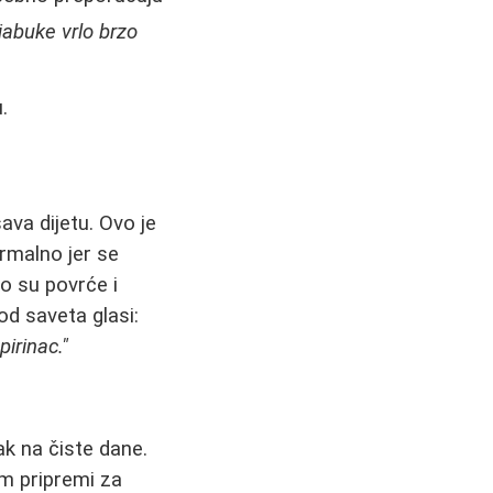
jabuke vrlo brzo
.
ava dijetu. Ovo je
rmalno jer se
o su povrće i
od saveta glasi:
irinac."
k na čiste dane.
am pripremi za