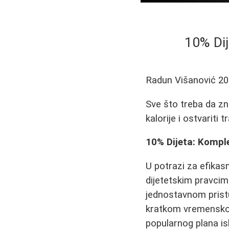
10% Dij
Radun Višanović
20
Sve što treba da zna
kalorije i ostvariti 
10% Dijeta: Kompl
U potrazi za efikas
dijetetskim pravci
jednostavnom pristu
kratkom vremenskom 
popularnog plana ish