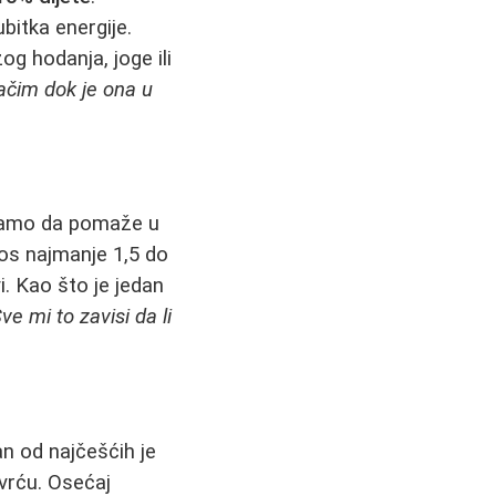
bitka energije.
g hodanja, joge ili
ačim dok je ona u
 samo da pomaže u
nos najmanje 1,5 do
i. Kao što je jedan
 mi to zavisi da li
n od najčešćih je
vrću. Osećaj