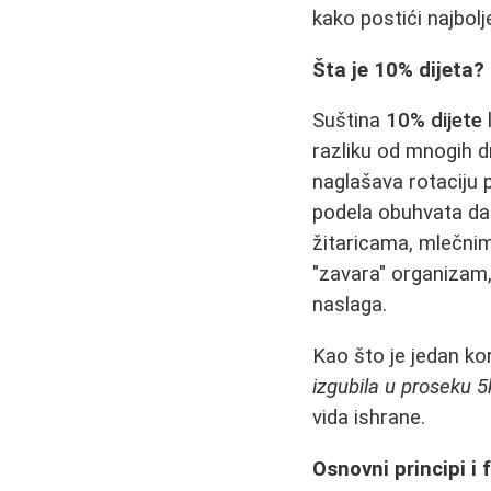
kako postići najbolj
Šta je 10% dijeta?
Suština
10% dijete
razliku od mnogih dr
naglašava rotaciju 
podela obuhvata da
žitaricama, mlečnim 
"zavara" organizam
naslaga.
Kao što je jedan ko
izgubila u proseku 5k
vida ishrane.
Osnovni principi i 