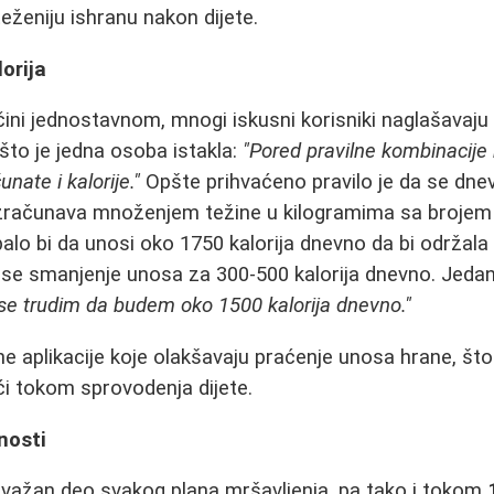
eženiju ishranu nakon dijete.
orija
ini jednostavnom, mnogi iskusni korisniki naglašavaju
 što je jedna osoba istakla:
"Pored pravilne kombinacije
nate i kalorije."
Opšte prihvaćeno pravilo je da se dnev
izračunava množenjem težine u kilogramima sa brojem 
alo bi da unosi oko 1750 kalorija dnevno da bi održala 
 se smanjenje unosa za 300-500 kalorija dnevno. Jedan 
se trudim da budem oko 1500 kalorija dnevno."
e aplikacije koje olakšavaju praćenje unosa hrane, što
i tokom sprovodenja dijete.
nosti
e važan deo svakog plana mršavljenja, pa tako i tokom