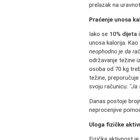
prelazak na uravnot
Praćenje unosa kal
Iako se
10% dijeta
č
unosa kalorija. Kao
neophodno je da raču
održavanje težine 
osoba od 70 kg treb
težine, preporučuje
svoju računicu:
"Ja 
Danas postoje brojn
neprocenjive pomoć
Uloga fizičke aktiv
Fizička aktivnost j