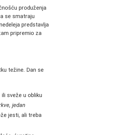
gućnošću produženja
eja se smatraju
nedeleja predstavlja
zam pripremio za
itku težine. Dan se
li sveže u obliku
rkve, jedan
 jesti, ali treba