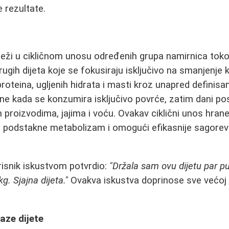
e rezultate.
leži u cikličnom unosu određenih grupa namirnica tokom
ugih dijeta koje se fokusiraju isključivo na smanjenje ka
proteina, ugljenih hidrata i masti kroz unapred definis
ne kada se konzumira isključivo povrće, zatim dani p
proizvodima, jajima i voću. Ovakav ciklični unos hrane 
, podstakne metabolizam i omogući efikasnije sagore
risnik iskustvom potvrdio:
"Držala sam ovu dijetu par pu
g. Sjajna dijeta."
Ovakva iskustva doprinose sve većoj
faze dijete