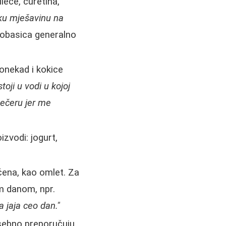
leće, ćuretina,
čku mješavinu na
kobasica generalno
ponekad i kokice
toji u vodi u kojoj
večeru jer me
zvodi: jogurt,
čena, kao omlet. Za
m danom, npr.
 jaja ceo dan."
sebno preporučuju