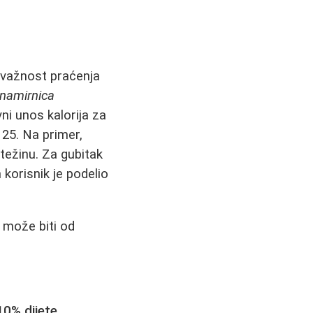
 važnost praćenja
 namirnica
ni unos kalorija za
25. Na primer,
težinu. Za gubitak
korisnik je podelio
 može biti od
10% dijete
.