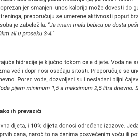
 oprezan jer smanjeni unos kalorija može dovesti do gu
treninga, preporučuju se umerene aktivnosti poput brzo
osoba je zabeležila:
"Ja imam malu bebicu pa dosta peš
0km ali u proseku 3-4."
ajuće hidracije je ključno tokom cele dijete. Voda ne
izma već i doprinosi osećaju sitosti. Preporučuje se u
dnevno. Pored vode, dozvoljeni su i nesladani biljni čajev
Vode pijem minimum 1,5 a maksimum 2,5 litra dnevno. Sve
kako ih prevazići
vna dijeta, i
10% dijeta
donosi određene izazove. Jeda
prvih dana, naročito na danima posvećenim voću ili po