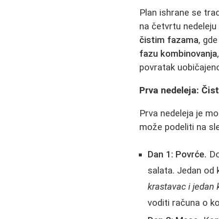
Plan ishrane se tra
na četvrtu nedeleju
čistim fazama
, gd
fazu kombinovanja
povratak uobičajenoj
Prva nedeleja: Čis
Prva nedeleja je mož
može podeliti na sl
Dan 1: Povrće.
Do
salata. Jedan od 
krastavac i jedan k
voditi računa o kol