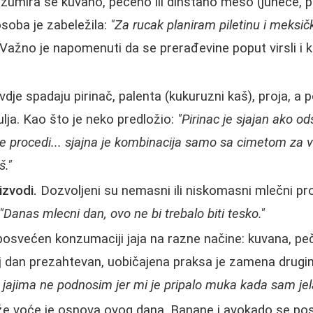
umira se kuvano, pečeno ili dinstano meso (juneće, pi
osoba je zabeležila:
"Za rucak planiram piletinu i meksi
Važno je napomenuti da se prerađevine poput virsli i 
dje spadaju pirinač, palenta (kukuruzni kaš), proja, a 
ulja. Kao što je neko predložio:
"Pirinac je sjajan ako ods
e procedi... sjajna je kombinacija samo sa cimetom za 
š."
izvodi.
Dozvoljeni su nemasni ili niskomasni mlečni proi
"Danas mlecni dan, ovo ne bi trebalo biti tesko."
osvećen konzumaciji jaja na razne načine: kuvana, pe
j dan prezahtevan, uobičajena praksa je zamena drugi
 jajima ne podnosim jer mi je pripalo muka kada sam jela
e voće je osnova ovog dana. Banane i avokado se po