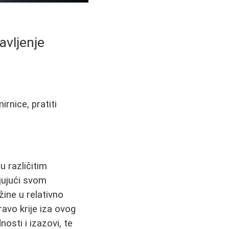
avljenje
rnice, pratiti
 različitim
jujući svom
ine u relativno
avo krije iza ovog
osti i izazovi, te