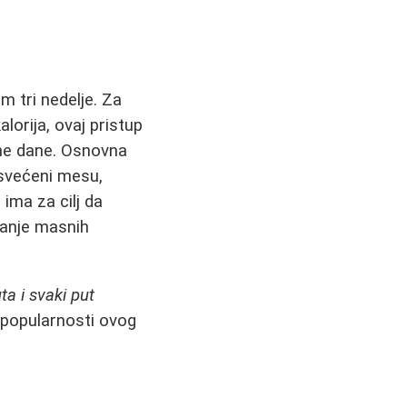
 tri nedelje. Za
lorija, ovaj pristup
ane dane. Osnovna
osvećeni mesu,
ima za cilj da
vanje masnih
ta i svaki put
 popularnosti ovog