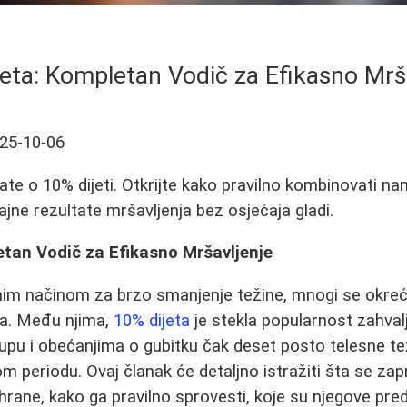
eta: Kompletan Vodič za Efikasno Mrš
25-10-06
te o 10% dijeti. Otkrijte kako pravilno kombinovati nami
trajne rezultate mršavljenja bez osjećaja gladi.
etan Vodič za Efikasno Mršavljenje
nim načinom za brzo smanjenje težine, mnogi se okreću
ma. Među njima,
10% dijeta
je stekla popularnost zahval
pu i obećanjima o gubitku čak deset posto telesne tež
periodu. Ovaj članak će detaljno istražiti šta se zapr
rane, kako ga pravilno sprovesti, koje su njegove predn