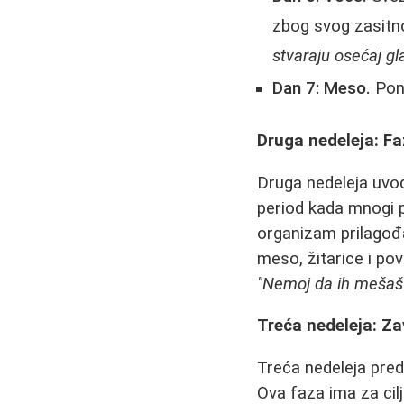
zbog svog zasitn
stvaraju osećaj gla
Dan 7: Meso.
Pono
Druga nedeleja: F
Druga nedeleja uvod
period kada mnogi p
organizam prilagođa
meso, žitarice i pov
"Nemoj da ih mešaš 
Treća nedeleja: Z
Treća nedeleja pred
Ova faza ima za cilj