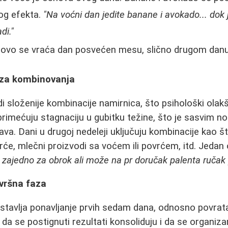
og efekta.
"Na voćni dan jedite banane i avokado... dok 
di."
vo se vraća dan posvećen mesu, slično drugom danu
aza kombinovanja
i složenije kombinacije namirnica, što psihološki olakš
rimećuju stagnaciju u gubitku težine, što je sasvim no
va. Dani u drugoj nedeleji uključuju kombinacije kao št
rće, mlečni proizvodi sa voćem ili povrćem, itd. Jedan 
zajedno za obrok ali može na pr doručak palenta ručak p
avršna faza
stavlja ponavljanje prvih sedam dana, odnosno povrata
 da se postignuti rezultati konsoliduju i da se organiz