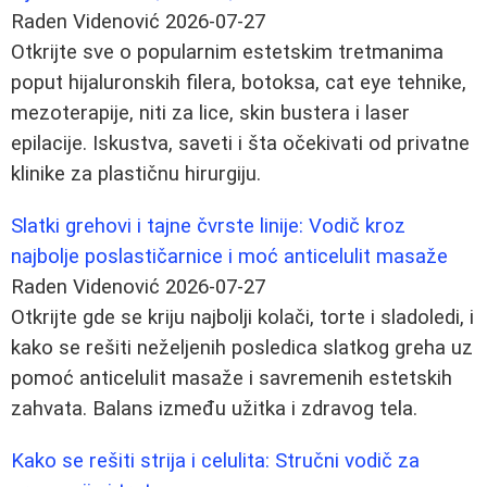
Raden Videnović
2026-07-27
Otkrijte sve o popularnim estetskim tretmanima
poput hijaluronskih filera, botoksa, cat eye tehnike,
mezoterapije, niti za lice, skin bustera i laser
epilacije. Iskustva, saveti i šta očekivati od privatne
klinike za plastičnu hirurgiju.
Slatki grehovi i tajne čvrste linije: Vodič kroz
najbolje poslastičarnice i moć anticelulit masaže
Raden Videnović
2026-07-27
Otkrijte gde se kriju najbolji kolači, torte i sladoledi, i
kako se rešiti neželjenih posledica slatkog greha uz
pomoć anticelulit masaže i savremenih estetskih
zahvata. Balans između užitka i zdravog tela.
Kako se rešiti strija i celulita: Stručni vodič za