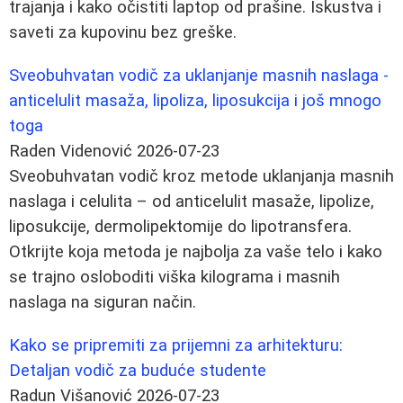
trajanja i kako očistiti laptop od prašine. Iskustva i
saveti za kupovinu bez greške.
Sveobuhvatan vodič za uklanjanje masnih naslaga -
anticelulit masaža, lipoliza, liposukcija i još mnogo
toga
Raden Videnović
2026-07-23
Sveobuhvatan vodič kroz metode uklanjanja masnih
naslaga i celulita – od anticelulit masaže, lipolize,
liposukcije, dermolipektomije do lipotransfera.
Otkrijte koja metoda je najbolja za vaše telo i kako
se trajno osloboditi viška kilograma i masnih
naslaga na siguran način.
Kako se pripremiti za prijemni za arhitekturu:
Detaljan vodič za buduće studente
Radun Višanović
2026-07-23