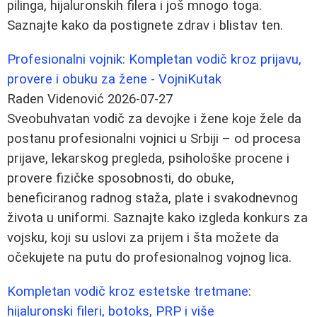
pilinga, hijaluronskih filera i još mnogo toga.
Saznajte kako da postignete zdrav i blistav ten.
Profesionalni vojnik: Kompletan vodič kroz prijavu,
provere i obuku za žene - VojniKutak
Raden Videnović
2026-07-27
Sveobuhvatan vodič za devojke i žene koje žele da
postanu profesionalni vojnici u Srbiji – od procesa
prijave, lekarskog pregleda, psihološke procene i
provere fizičke sposobnosti, do obuke,
beneficiranog radnog staža, plate i svakodnevnog
života u uniformi. Saznajte kako izgleda konkurs za
vojsku, koji su uslovi za prijem i šta možete da
očekujete na putu do profesionalnog vojnog lica.
Kompletan vodič kroz estetske tretmane:
hijaluronski fileri, botoks, PRP i više