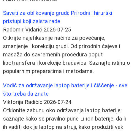
Saveti za oblikovanje grudi: Prirodni i hirurški
pristupi koji zaista rade
Radomir Vidarić
2026-07-25
Otkrijte najefikasnije načine za povećanje,
smanjenje i korekciju grudi. Od prirodnih čajeva i
masaža do savremenih procedura poput
lipotransfera i korekcije bradavica. Saznajte istinu o
popularnim preparatima i metodama.
Vodič za održavanje laptop baterije i čišćenje - sve
što treba da znate
Viktorija Radičić
2026-07-24
Otklonite zabunu oko održavanja laptop baterije:
saznajte kako se pravilno pune Li-ion baterije, da li
ih vaditi dok je laptop na struji, kako produžiti vek