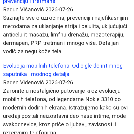
prevenciju i tretmane
Radun Višanović
2026-07-26
Saznajte sve o uzrocima, prevenciji i najefikasnijim
metodama za uklanjanje strija i celulita, uključujući
anticelulit masažu, limfnu drenažu, mezoterapiju,
dermapen, PRP tretman i mnogo više. Detaljan
vodič za negu kože tela.
Evolucija mobilnih telefona: Od cigle do intimnog
saputnika i modnog detalja
Raden Videnović
2026-07-26
Zaronite u nostalgično putovanje kroz evoluciju
mobilnih telefona, od legendarne Nokie 3310 do
modernih dodirnih ekrana. Istražujemo kako su ovi
uređaji postali neizostavni deo naše intime, mode i
svakodnevice, kroz priče o ljubavi, zavisnosti i
rezervnim telefonima.