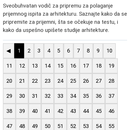
Sveobuhvatan vodič za pripremu za polaganje
prijemnog ispita za arhitekturu. Saznajte kako da se
pripremite za prijemni, šta se očekuje na testu, i
kako da uspešno upišete studije arhitekture.
◀
1
2
3
4
5
6
7
8
9
10
11
12
13
14
15
16
17
18
19
20
21
22
23
24
25
26
27
28
29
30
31
32
33
34
35
36
37
38
39
40
41
42
43
44
45
46
47
48
49
50
51
52
53
54
55