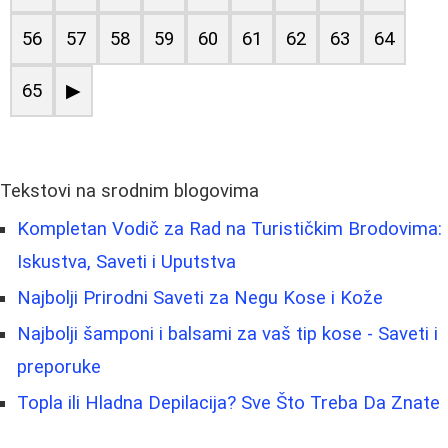
56
57
58
59
60
61
62
63
64
65
▶
Tekstovi na srodnim blogovima
Kompletan Vodič za Rad na Turističkim Brodovima:
Iskustva, Saveti i Uputstva
Najbolji Prirodni Saveti za Negu Kose i Kože
Najbolji šamponi i balsami za vaš tip kose - Saveti i
preporuke
Topla ili Hladna Depilacija? Sve Što Treba Da Znate