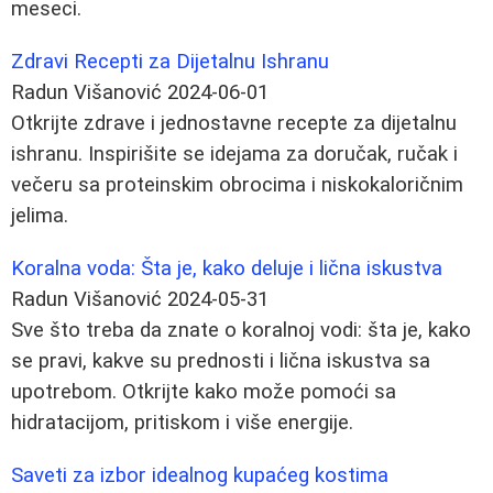
meseci.
Zdravi Recepti za Dijetalnu Ishranu
Radun Višanović
2024-06-01
Otkrijte zdrave i jednostavne recepte za dijetalnu
ishranu. Inspirišite se idejama za doručak, ručak i
večeru sa proteinskim obrocima i niskokaloričnim
jelima.
Koralna voda: Šta je, kako deluje i lična iskustva
Radun Višanović
2024-05-31
Sve što treba da znate o koralnoj vodi: šta je, kako
se pravi, kakve su prednosti i lična iskustva sa
upotrebom. Otkrijte kako može pomoći sa
hidratacijom, pritiskom i više energije.
Saveti za izbor idealnog kupaćeg kostima