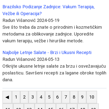
Brazilsko Podizanje Zadnjice: Vakum Terapija,
Vežbe ili Operacija?
Radun Višanović
2024-05-19
Sve što treba da znate o prirodnim i kozmetičkim
metodama za oblikovanje zadnjice. Uporedite
vakum terapiju, vežbe i hirurške metode.
Najbolje Letnje Salate - Brzi i Ukusni Recepti
Radun Višanović
2024-05-13
Otkrijte ukusne letnje salate za brzu i osvežavajuću
poslasticu. Savršeni recepti za lagane obroke toplih
dana.
◀
1
2
3
4
5
6
7
8
9
10