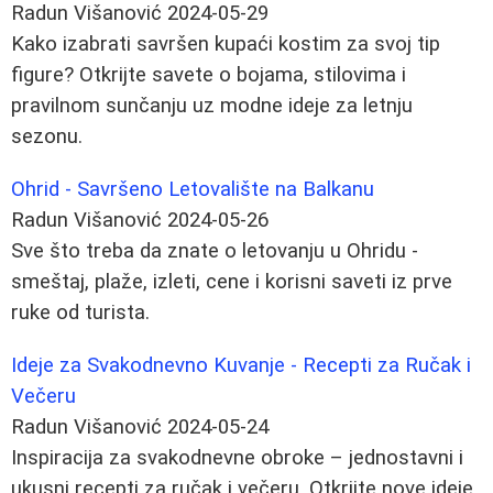
Radun Višanović
2024-05-29
Kako izabrati savršen kupaći kostim za svoj tip
figure? Otkrijte savete o bojama, stilovima i
pravilnom sunčanju uz modne ideje za letnju
sezonu.
Ohrid - Savršeno Letovalište na Balkanu
Radun Višanović
2024-05-26
Sve što treba da znate o letovanju u Ohridu -
smeštaj, plaže, izleti, cene i korisni saveti iz prve
ruke od turista.
Ideje za Svakodnevno Kuvanje - Recepti za Ručak i
Večeru
Radun Višanović
2024-05-24
Inspiracija za svakodnevne obroke – jednostavni i
ukusni recepti za ručak i večeru. Otkrijte nove ideje