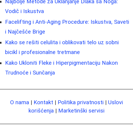
Najbolje Metode za Uklanjanje Dlaka sa Noga:
Vodič i Iskustva
Facelifting i Anti-Aging Procedure: Iskustva, Saveti
i Najčešće Brige
Kako se rešiti celulita i oblikovati telo uz sobni
bicikl i profesionalne tretmane
Kako Ukloniti Fleke i Hiperpigmentaciju Nakon
Trudnoće i Sunčanja
O nama
|
Kontakt
|
Politika privatnosti
|
Uslovi
korišćenja
|
Marketinški servisi