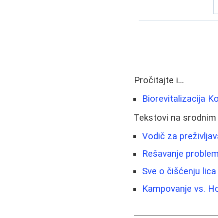
Pročitajte i...
Biorevitalizacija Ko
Tekstovi na srodnim
Vodič za preživlja
Rešavanje problema
Sve o čišćenju lic
Kampovanje vs. Hot