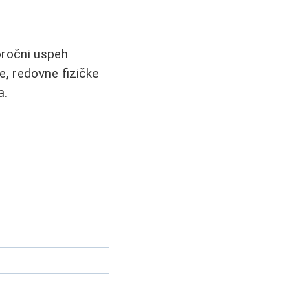
oročni uspeh
, redovne fizičke
a.