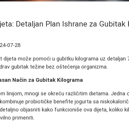
jeta: Detaljan Plan Ishrane za Gubitak
24-07-28
t dijeta može pomoći u gubitku kilograma uz detaljan 
zdrav gubitak težine bez oštećenja organizma.
kasan Način za Gubitak Kilograma
om linijom, mnogi se okreću različitim dietama. Jedna 
ja kombinuje probiotičke benefite jogurta sa niskokalor
taljno objasniti kako funkcioniše ova dijeta, koliko 
avilno primeniti.