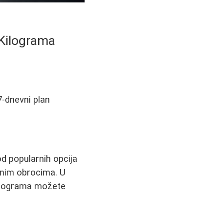
 Kilograma
7-dnevni plan
od popularnih opcija
ičnim obrocima. U
kilograma možete