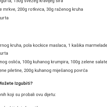
gurta, 150g svežeg kravljeg sira
 mrkve, 200g rotkvica, 30g raženog kruha
urta
rnog kruha, pola kockice maslaca, 1 kašika marmelade
urta
og oslića, 100g kuhanog krumpira, 100g zelene salate
ne piletine, 200g kuhanog miješanog povrća
Možete Izgubiti?
h koji su probali ovu dijetu: