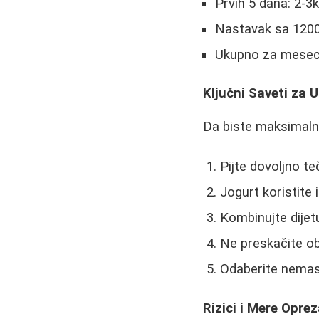
Prvih 5 dana: 2-3k
Nastavak sa 1200 
Ukupno za mesec
Ključni Saveti za 
Da biste maksimalno 
Pijte dovoljno te
Jogurt koristite
Kombinujte dijet
Ne preskačite o
Odaberite nemas
Rizici i Mere Opre