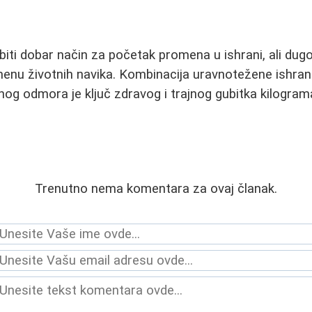
biti dobar način za početak promena u ishrani, ali dug
enu životnih navika. Kombinacija uravnotežene ishrane
tnog odmora je ključ zdravog i trajnog gubitka kilogram
Trenutno nema komentara za ovaj članak.