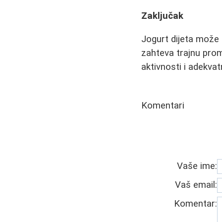
Zaključak
Jogurt dijeta može 
zahteva trajnu prom
aktivnosti i adekva
Komentari
Vaše ime:
Vaš email:
Komentar: