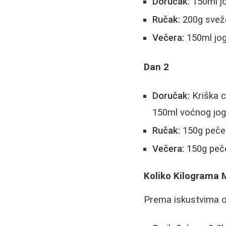
Doručak:
150ml jo
Ručak:
200g sveže
Večera:
150ml jog
Dan 2
Doručak:
Kriška c
150ml voćnog jog
Ručak:
150g pečen
Večera:
150g peče
Koliko Kilograma 
Prema iskustvima oni