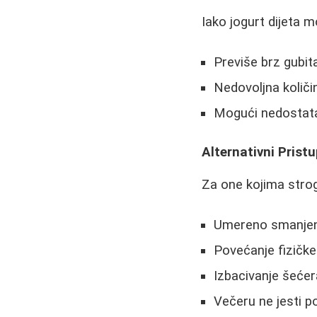
Iako jogurt dijeta m
Previše brz gubi
Nedovoljna količi
Mogući nedostata
Alternativni Pristu
Za one kojima strog
Umereno smanjenj
Povećanje fizičke
Izbacivanje šećer
Večeru ne jesti p