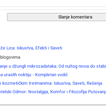
Slanje komentara
že Lica: Iskustva, Efekti i Saveti
 blogovima
vanje u džungli mikrozadataka: Od nultog nivoa do stab
 uraslih noktiju - Kompletan vodič
a i kozmetičkim tretmanima: Iskustva, Saveti, Rešenja
elski Odmor: Nostalgija, Komfor i Filozofija Putovanj