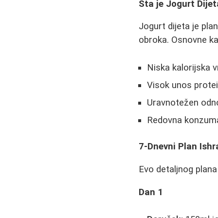
Šta je Jogurt Dije
Jogurt dijeta je pl
obroka. Osnovne kar
Niska kalorijska 
Visok unos protei
Uravnotežen odn
Redovna konzumac
7-Dnevni Plan Ish
Evo detaljnog plana
Dan 1