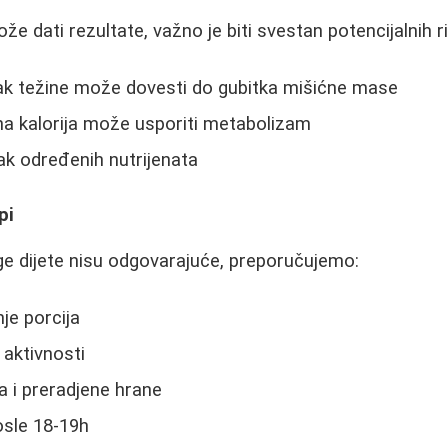
ože dati rezultate, važno je biti svestan potencijalnih ri
tak težine može dovesti do gubitka mišićne mase
na kalorija može usporiti metabolizam
k određenih nutrijenata
pi
e dijete nisu odgovarajuće, preporučujemo:
e porcija
 aktivnosti
a i preradjene hrane
osle 18-19h