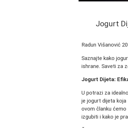
Jogurt Di
Radun Višanović
20
Saznajte kako jogur
ishrane. Saveti za 
Jogurt Dijeta: Efi
U potrazi za idealn
je jogurt dijeta ko
ovom članku ćemo de
izgubiti i kako je pr