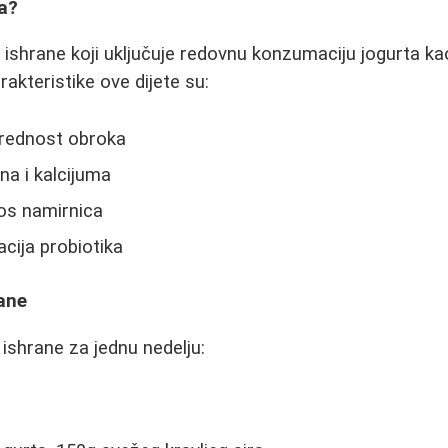
ta?
an ishrane koji uključuje redovnu konzumaciju jogurta k
akteristike ove dijete su:
vrednost obroka
na i kalcijuma
os namirnica
ija probiotika
rane
 ishrane za jednu nedelju: