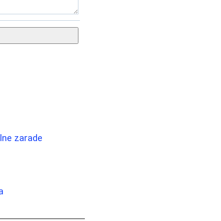
ilne zarade
a