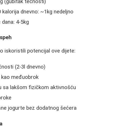
g (gubitak tečnosti)
kalorija dnevno: ~1kg nedeljno
 dana: 4-5kg
Uspeh
iskoristili potencijal ove dijete:
čnosti (2-3l dnevno)
 i kao međuobrok
u sa lakšom fizičkom aktivnošću
broke
ne jogurte bez dodatnog šećera
za