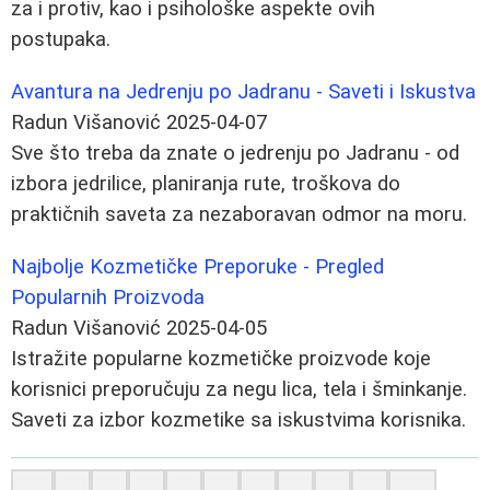
za i protiv, kao i psihološke aspekte ovih
postupaka.
Avantura na Jedrenju po Jadranu - Saveti i Iskustva
Radun Višanović
2025-04-07
Sve što treba da znate o jedrenju po Jadranu - od
izbora jedrilice, planiranja rute, troškova do
praktičnih saveta za nezaboravan odmor na moru.
Najbolje Kozmetičke Preporuke - Pregled
Popularnih Proizvoda
Radun Višanović
2025-04-05
Istražite popularne kozmetičke proizvode koje
korisnici preporučuju za negu lica, tela i šminkanje.
Saveti za izbor kozmetike sa iskustvima korisnika.