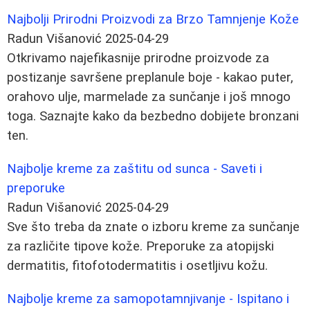
Najbolji Prirodni Proizvodi za Brzo Tamnjenje Kože
Radun Višanović
2025-04-29
Otkrivamo najefikasnije prirodne proizvode za
postizanje savršene preplanule boje - kakao puter,
orahovo ulje, marmelade za sunčanje i još mnogo
toga. Saznajte kako da bezbedno dobijete bronzani
ten.
Najbolje kreme za zaštitu od sunca - Saveti i
preporuke
Radun Višanović
2025-04-29
Sve što treba da znate o izboru kreme za sunčanje
za različite tipove kože. Preporuke za atopijski
dermatitis, fitofotodermatitis i osetljivu kožu.
Najbolje kreme za samopotamnjivanje - Ispitano i