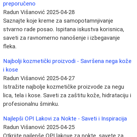
preporučeno
Radun Višanović
2025-04-28
Saznajte koje kreme za samopotamnjivanje
stvarno rade posao. Ispitana iskustva korisnica,
saveti za ravnomerno nanošenje i izbegavanje
fleka.
Najbolji kozmetički proizvodi - Savršena nega kože
i kose
Radun Višanović
2025-04-27
Istražite najbolje kozmetičke proizvode za negu
lica, tela i kose. Saveti za zaštitu kože, hidrataciju i
profesionalnu šminku.
Najlepši OPI Lakovi za Nokte - Saveti i Inspiracija
Radun Višanović
2025-04-25
Otkrijte najlepše OPI lakove za nokte, savete za