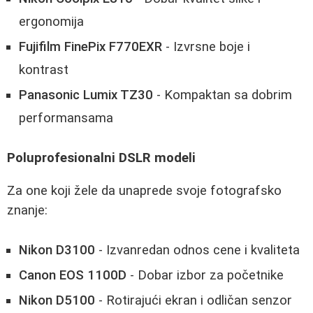
ergonomija
Fujifilm FinePix F770EXR
- Izvrsne boje i
kontrast
Panasonic Lumix TZ30
- Kompaktan sa dobrim
performansama
Poluprofesionalni DSLR modeli
Za one koji žele da unaprede svoje fotografsko
znanje:
Nikon D3100
- Izvanredan odnos cene i kvaliteta
Canon EOS 1100D
- Dobar izbor za početnike
Nikon D5100
- Rotirajući ekran i odličan senzor