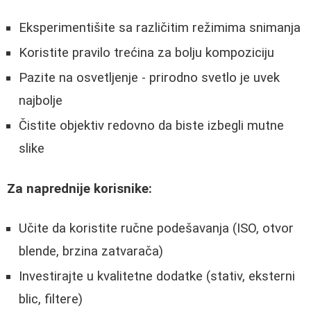
Eksperimentišite sa različitim režimima snimanja
Koristite pravilo trećina za bolju kompoziciju
Pazite na osvetljenje - prirodno svetlo je uvek
najbolje
Čistite objektiv redovno da biste izbegli mutne
slike
Za naprednije korisnike:
Učite da koristite ručne podešavanja (ISO, otvor
blende, brzina zatvarača)
Investirajte u kvalitetne dodatke (stativ, eksterni
blic, filtere)