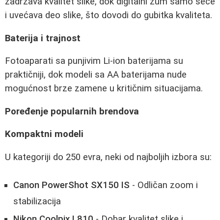
zadržava kvalitet slike, dok digitalni zum samo seče
i uvećava deo slike, što dovodi do gubitka kvaliteta.
Baterija i trajnost
Fotoaparati sa punjivim Li-ion baterijama su
praktičniji, dok modeli sa AA baterijama nude
mogućnost brze zamene u kritičnim situacijama.
Poređenje popularnih brendova
Kompaktni modeli
U kategoriji do 250 evra, neki od najboljih izbora su:
Canon PowerShot SX150 IS
- Odličan zoom i
stabilizacija
Nikon Coolpix L810
- Dobar kvalitet slike i