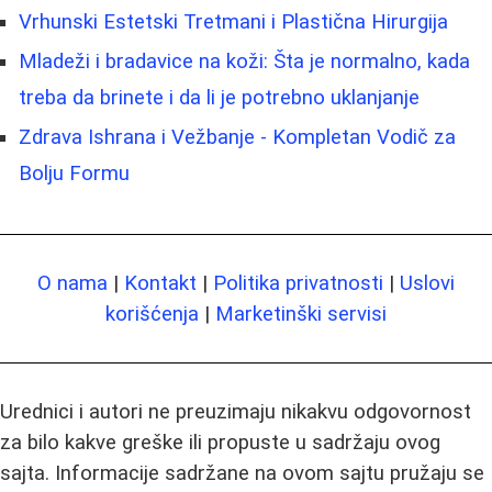
Vrhunski Estetski Tretmani i Plastična Hirurgija
Mladeži i bradavice na koži: Šta je normalno, kada
treba da brinete i da li je potrebno uklanjanje
Zdrava Ishrana i Vežbanje - Kompletan Vodič za
Bolju Formu
O nama
|
Kontakt
|
Politika privatnosti
|
Uslovi
korišćenja
|
Marketinški servisi
Urednici i autori ne preuzimaju nikakvu odgovornost
za bilo kakve greške ili propuste u sadržaju ovog
sajta. Informacije sadržane na ovom sajtu pružaju se