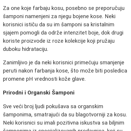
Za one koje farbaju kosu, posebno se preporučuju
šamponi namenjeni za njegu bojene kose. Neki
korisnici ističu da su im šamponi sa kristalnim
sjajem pomogli da održe intenzitet boje, dok drugi
koriste proizvode iz rozе kolekcije koji pružaju
duboku hidrataciju.
Zanimljivo je da neki korisnici primećuju smanjenje
peruti nakon farbanja kose, što može biti posledica
promene pH vrednosti kože glave.
Prirodni i Organski Šamponi
Sve veći broj ljudi pokušava sa organskim
šamponima, smatrajući da su blagotvorniji za kosu.
Neki korisnici su imali pozitivna iskustva sa biljnim
šamponima iz specijalizovanih prodavnica, koji su