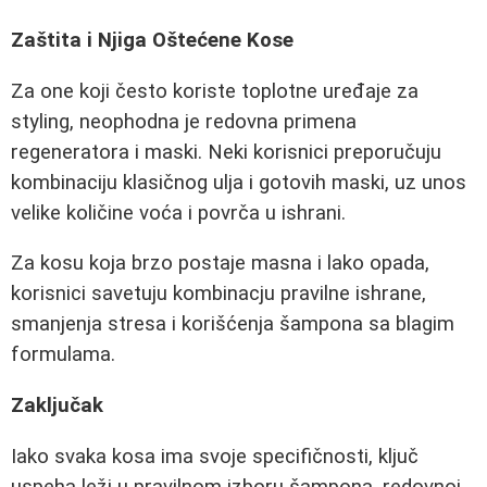
Zaštita i Njiga Oštećene Kose
Za one koji često koriste toplotne uređaje za
styling, neophodna je redovna primena
regeneratora i maski. Neki korisnici preporučuju
kombinaciju klasičnog ulja i gotovih maski, uz unos
velike količine voća i povrča u ishrani.
Za kosu koja brzo postaje masna i lako opada,
korisnici savetuju kombinacju pravilne ishrane,
smanjenja stresa i korišćenja šampona sa blagim
formulama.
Zaključak
Iako svaka kosa ima svoje specifičnosti, ključ
uspeha leži u pravilnom izboru šampona, redovnoj