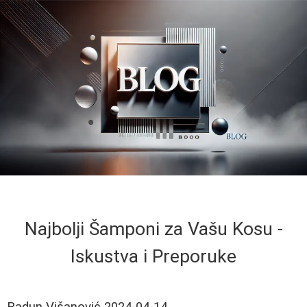
Najbolji Šamponi za Vašu Kosu -
Iskustva i Preporuke
Radun Višanović
2024-04-14