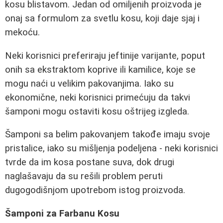
kosu blistavom. Jedan od omiljenih proizvoda je
onaj sa formulom za svetlu kosu, koji daje sjaj i
mekoću.
Neki korisnici preferiraju jeftinije varijante, poput
onih sa ekstraktom koprive ili kamilice, koje se
mogu naći u velikim pakovanjima. Iako su
ekonomične, neki korisnici primećuju da takvi
šamponi mogu ostaviti kosu oštrijeg izgleda.
Šamponi sa belim pakovanjem takođe imaju svoje
pristalice, iako su mišljenja podeljena - neki korisnici
tvrde da im kosa postane suva, dok drugi
naglašavaju da su rešili problem peruti
dugogodišnjom upotrebom istog proizvoda.
Šamponi za Farbanu Kosu