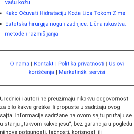
vašu kožu
Kako Očuvati Hidrataciju Kože Lica Tokom Zime
Estetska hirurgija nogu i zadnjice: Lična iskustva,
metode i razmišljanja
O nama
|
Kontakt
|
Politika privatnosti
|
Uslovi
korišćenja
|
Marketinški servisi
Urednici i autori ne preuzimaju nikakvu odgovornost
za bilo kakve greške ili propuste u sadržaju ovog
sajta. Informacije sadržane na ovom sajtu pružaju se
u stanju „takvom kakve jesu“, bez garancija u pogledu
njihove potpunosti, tačnosti, korisnosti ili