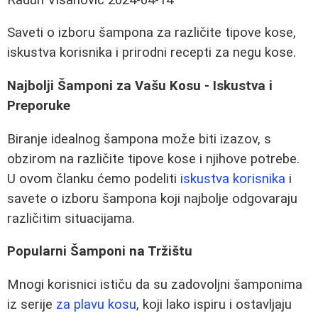
Saveti o izboru šampona za različite tipove kose,
iskustva korisnika i prirodni recepti za negu kose.
Najbolji Šamponi za Vašu Kosu - Iskustva i
Preporuke
Biranje idealnog šampona može biti izazov, s
obzirom na različite tipove kose i njihove potrebe.
U ovom članku ćemo podeliti
iskustva korisnika
i
savete o izboru šampona koji najbolje odgovaraju
različitim situacijama.
Popularni Šamponi na Tržištu
Mnogi korisnici ističu da su zadovoljni šamponima
iz serije
za plavu kosu
, koji lako ispiru i ostavljaju