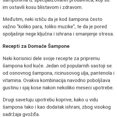
im ostavili kosu blistavom i zdravom.
Međutim, neki ističu da je kod šampona često
važno "koliko para, toliko muzike", te da je pored
spoljašnje nege ključna i ishrana i smanjenje stresa.
Recepti za Domaće Šampone
Neki korisnici dele svoje recepte za pripremu
šampona kod kuće. Jedan od popularnih sastoji se
od osnovnog šampona, ricinusovog ulja, pantenola i
vitamina. Ovakva kombinacija navodno poboljšava
gustinu i sjaj kose nakon nekoliko meseci upotrebe.
Drugi savetuju upotrebu koprive, kako u vidu
šampona tako i kao dodatak ishrani, zbog visokog
sadržaja gvožđa.