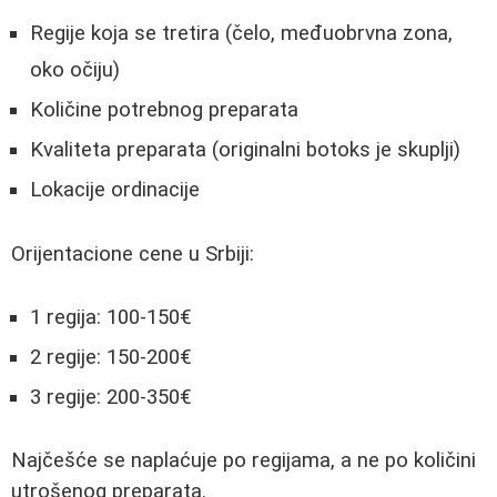
Regije koja se tretira (čelo, međuobrvna zona,
oko očiju)
Količine potrebnog preparata
Kvaliteta preparata (originalni botoks je skuplji)
Lokacije ordinacije
Orijentacione cene u Srbiji:
1 regija: 100-150€
2 regije: 150-200€
3 regije: 200-350€
Najčešće se naplaćuje po regijama, a ne po količini
utrošenog preparata.