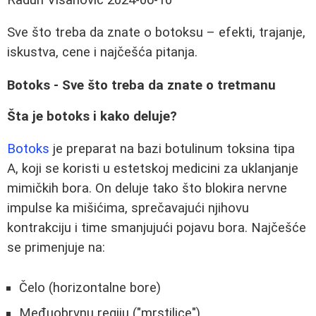
Sve što treba da znate o botoksu – efekti, trajanje,
iskustva, cene i najčešća pitanja.
Botoks - Sve što treba da znate o tretmanu
Šta je botoks i kako deluje?
Botoks
je preparat na bazi botulinum toksina tipa
A, koji se koristi u estetskoj medicini za uklanjanje
mimičkih bora. On deluje tako što blokira nervne
impulse ka mišićima, sprečavajući njihovu
kontrakciju i time smanjujući pojavu bora. Najčešće
se primenjuje na:
Čelo (horizontalne bore)
Međuobrvnu regiju ("mrstilice")