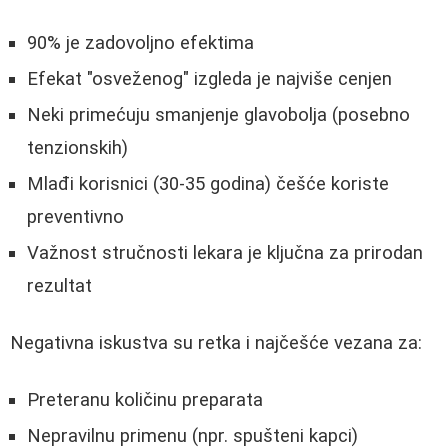
90% je zadovoljno efektima
Efekat "osveženog" izgleda je najviše cenjen
Neki primećuju smanjenje glavobolja (posebno
tenzionskih)
Mlađi korisnici (30-35 godina) češće koriste
preventivno
Važnost stručnosti lekara je ključna za prirodan
rezultat
Negativna iskustva su retka i najčešće vezana za:
Preteranu količinu preparata
Nepravilnu primenu (npr. spušteni kapci)