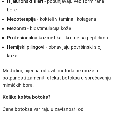
Hijaluronski fileri
- popunjavaju već formirane
bore
Mezoterapija
- kokteli vitamina i kolagena
Mezoniti
- biostimulacija kože
Profesionalna kozmetika
- kreme sa peptidima
Hemijski pilingovi
- obnavljaju površinski sloj
kože
Međutim, nijedna od ovih metoda ne može u
potpunosti zameniti efekat botoksa u sprečavanju
mimičkih bora.
Koliko košta botoks?
Cene botoksa variraju u zavisnosti od: