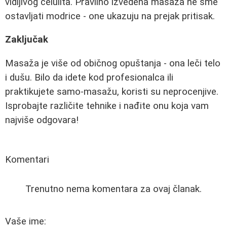
vidljivog celulita. Pravilno izvedena masaža ne sme
ostavljati modrice - one ukazuju na prejak pritisak.
Zaključak
Masaža je više od običnog opuštanja - ona leči telo
i dušu. Bilo da idete kod profesionalca ili
praktikujete samo-masažu, koristi su neprocenjive.
Isprobajte različite tehnike i nađite onu koja vam
najviše odgovara!
Komentari
Trenutno nema komentara za ovaj članak.
Vaše ime: