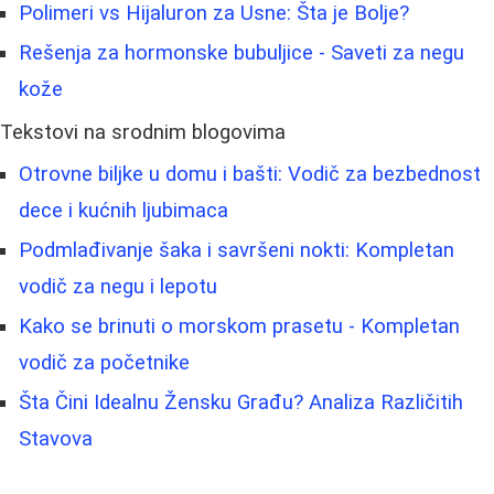
Polimeri vs Hijaluron za Usne: Šta je Bolje?
Rešenja za hormonske bubuljice - Saveti za negu
kože
Tekstovi na srodnim blogovima
Otrovne biljke u domu i bašti: Vodič za bezbednost
dece i kućnih ljubimaca
Podmlađivanje šaka i savršeni nokti: Kompletan
vodič za negu i lepotu
Kako se brinuti o morskom prasetu - Kompletan
vodič za početnike
Šta Čini Idealnu Žensku Građu? Analiza Različitih
Stavova