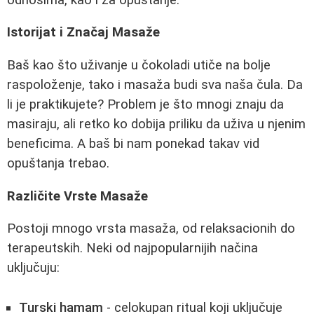
Istorijat i Značaj Masaže
Baš kao što uživanje u čokoladi utiče na bolje
raspoloženje, tako i masaža budi sva naša čula. Da
li je praktikujete? Problem je što mnogi znaju da
masiraju, ali retko ko dobija priliku da uživa u njenim
beneficima. A baš bi nam ponekad takav vid
opuštanja trebao.
Različite Vrste Masaže
Postoji mnogo vrsta masaža, od relaksacionih do
terapeutskih. Neki od najpopularnijih načina
uključuju:
Turski hamam
- celokupan ritual koji uključuje