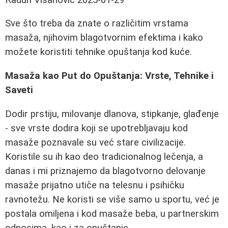
Sve što treba da znate o različitim vrstama
masaža, njihovim blagotvornim efektima i kako
možete koristiti tehnike opuštanja kod kuće.
Masaža kao Put do Opuštanja: Vrste, Tehnike i
Saveti
Dodir prstiju, milovanje dlanova, stipkanje, glađenje
- sve vrste dodira koji se upotrebljavaju kod
masaže poznavale su već stare civilizacije.
Koristile su ih kao deo tradicionalnog lečenja, a
danas i mi priznajemo da blagotvorno delovanje
masaže prijatno utiče na telesnu i psihičku
ravnotežu. Ne koristi se više samo u sportu, već je
postala omiljena i kod masaže beba, u partnerskim
odnosima, kao i za opuštanje.