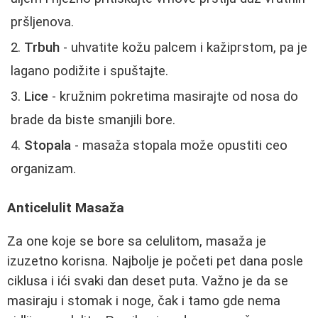
pršljenova.
Trbuh
- uhvatite kožu palcem i kažiprstom, pa je
lagano podižite i spuštajte.
Lice
- kružnim pokretima masirajte od nosa do
brade da biste smanjili bore.
Stopala
- masaža stopala može opustiti ceo
organizam.
Anticelulit Masaža
Za one koje se bore sa celulitom, masaža je
izuzetno korisna. Najbolje je početi pet dana posle
ciklusa i ići svaki dan deset puta. Važno je da se
masiraju i stomak i noge, čak i tamo gde nema