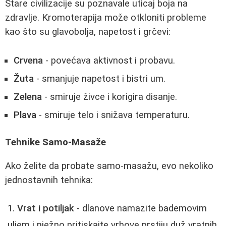
Stare civilizacije su poznavale uticaj boja na
zdravlje. Kromoterapija može otkloniti probleme
kao što su glavobolja, napetost i grčevi:
Crvena
- povećava aktivnost i probavu.
Žuta
- smanjuje napetost i bistri um.
Zelena
- smiruje živce i korigira disanje.
Plava
- smiruje telo i snižava temperaturu.
Tehnike Samo-Masaže
Ako želite da probate samo-masažu, evo nekoliko
jednostavnih tehnika:
Vrat i potiljak
- dlanove namazite bademovim
uljem i nježno pritiskajte vrhove prstiju duž vratnih