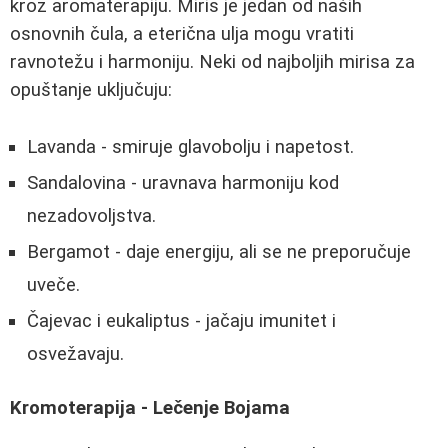
kroz aromaterapiju. Miris je jedan od naših
osnovnih čula, a eterična ulja mogu vratiti
ravnotežu i harmoniju. Neki od najboljih mirisa za
opuštanje uključuju:
Lavanda - smiruje glavobolju i napetost.
Sandalovina - uravnava harmoniju kod
nezadovoljstva.
Bergamot - daje energiju, ali se ne preporučuje
uveče.
Čajevac i eukaliptus - jačaju imunitet i
osvežavaju.
Kromoterapija - Lečenje Bojama