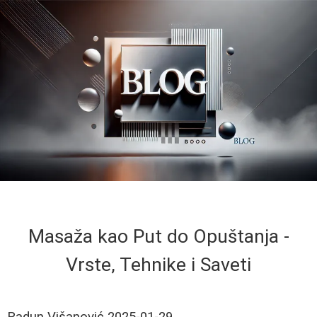
Masaža kao Put do Opuštanja -
Vrste, Tehnike i Saveti
Radun Višanović
2025-01-29