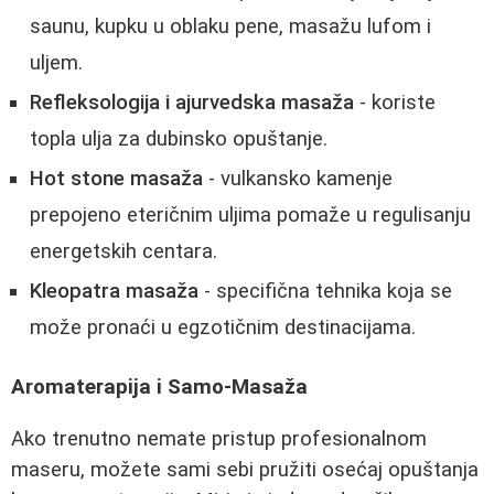
saunu, kupku u oblaku pene, masažu lufom i
uljem.
Refleksologija i ajurvedska masaža
- koriste
topla ulja za dubinsko opuštanje.
Hot stone masaža
- vulkansko kamenje
prepojeno eteričnim uljima pomaže u regulisanju
energetskih centara.
Kleopatra masaža
- specifična tehnika koja se
može pronaći u egzotičnim destinacijama.
Aromaterapija i Samo-Masaža
Ako trenutno nemate pristup profesionalnom
maseru, možete sami sebi pružiti osećaj opuštanja