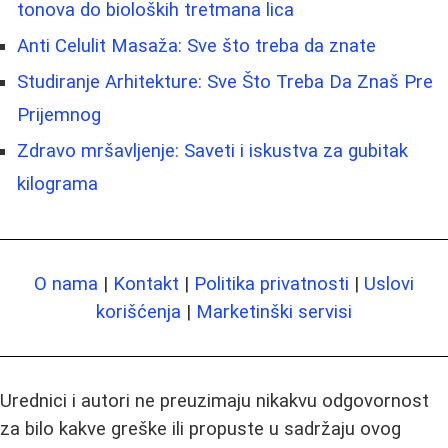
tonova do bioloških tretmana lica
Anti Celulit Masaža: Sve što treba da znate
Studiranje Arhitekture: Sve Što Treba Da Znaš Pre
Prijemnog
Zdravo mršavljenje: Saveti i iskustva za gubitak
kilograma
O nama
|
Kontakt
|
Politika privatnosti
|
Uslovi
korišćenja
|
Marketinški servisi
Urednici i autori ne preuzimaju nikakvu odgovornost
za bilo kakve greške ili propuste u sadržaju ovog