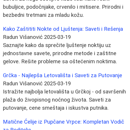
bubuljice, podočnjake, crvenilo i mitisere. Prirodni i
bezbedni tretmani za mladu kožu.
Kako Zaštititi Nokte od Ljuštenja: Saveti i Rešenja
Radun Višanović
2025-03-19
Saznajte kako da sprečite ljuštenje noktiju uz
jednostavne savete, prirodne metode i zaštitne
gelove. Rešite probleme sa oštećenim noktima.
Grčka - Najlepša Letovališta i Saveti za Putovanje
Radun Višanović
2025-03-19
Istražite najbolja letovališta u Grčkoj - od savršenih
plaža do živopisnog noćnog života. Saveti za
putovanje, cene smeštaja i iskustva putnika.
Matične Ćelije iz Pupčane Vrpce: Kompletan Vodič
za Roditelje