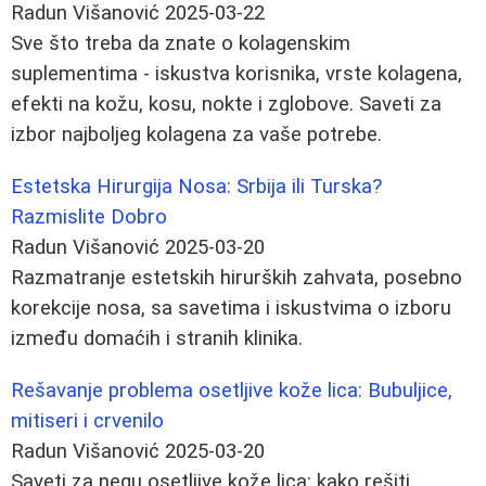
Radun Višanović
2025-03-22
Sve što treba da znate o kolagenskim
suplementima - iskustva korisnika, vrste kolagena,
efekti na kožu, kosu, nokte i zglobove. Saveti za
izbor najboljeg kolagena za vaše potrebe.
Estetska Hirurgija Nosa: Srbija ili Turska?
Razmislite Dobro
Radun Višanović
2025-03-20
Razmatranje estetskih hirurških zahvata, posebno
korekcije nosa, sa savetima i iskustvima o izboru
između domaćih i stranih klinika.
Rešavanje problema osetljive kože lica: Bubuljice,
mitiseri i crvenilo
Radun Višanović
2025-03-20
Saveti za negu osetljive kože lica: kako rešiti