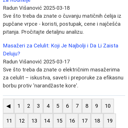
Radun Višanović
2025-03-18
Sve što treba da znate o čuvanju matičnih ćelija iz
pupčane vrpce - koristi, postupak, cene i najčešća
pitanja. Pročitajte detaljnu analizu.
Masažeri za Celulit: Koji Je Najbolji i Da Li Zaista
Deluju?
Radun Višanović
2025-03-17
Sve što treba da znate o električnim masažerima
za celulit – iskustva, saveti i preporuke za efikasnu
borbu protiv 'narandžaste kore'.
◀
1
2
3
4
5
6
7
8
9
10
11
12
13
14
15
16
17
18
19