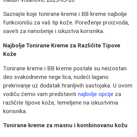
Saznajte koje tonirane kreme i BB kreme najbolje
funkcionišu za vaš tip kože. Poređenje proizvoda,
saveti za nanošenje i iskustva korisnika.
Najbolje Tonirane Kreme za Različite Tipove
Kože
Tonirane kreme i BB kreme postale su neizostan
deo svakodnevne nege lica, nudeći lagano
prekrivanje uz dodatak hranljivih sastojaka. U ovom
vodiču ćemo vam predstaviti
najbolje opcije
za
različite tipove kože, temeljene na iskustvima
korisnika.
Tonirane kreme za masnu i kombinovanu kožu