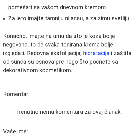
pomešati sa vašom dnevnom kremom
Za leto imajte tamniju nijansu, a za zimu svetliju
Konačno, imajte na umu da što je koža bolje
negovana, to će svaka tonirana krema bolje
izgledati. Redovna eksfolijacija,
hidratacija
i zaštita
od sunca su osnova pre nego što počnete sa
dekorativnom kozmetikom.
Komentari
Trenutno nema komentara za ovaj članak.
Vaše ime: