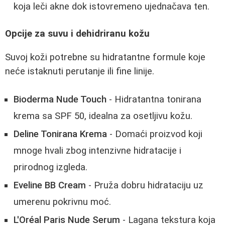
koja leči akne dok istovremeno ujednačava ten.
Opcije za suvu i dehidriranu kožu
Suvoj koži potrebne su hidratantne formule koje
neće istaknuti perutanje ili fine linije.
Bioderma Nude Touch
- Hidratantna tonirana
krema sa SPF 50, idealna za osetljivu kožu.
Deline Tonirana Krema
- Domaći proizvod koji
mnoge hvali zbog intenzivne hidratacije i
prirodnog izgleda.
Eveline BB Cream
- Pruža dobru hidrataciju uz
umerenu pokrivnu moć.
L'Oréal Paris Nude Serum
- Lagana tekstura koja