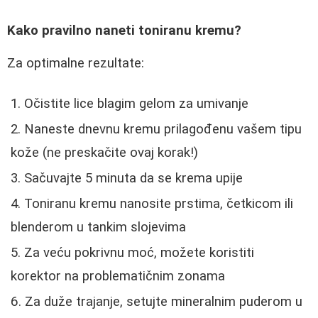
Kako pravilno naneti toniranu kremu?
Za optimalne rezultate:
Očistite lice blagim gelom za umivanje
Naneste dnevnu kremu prilagođenu vašem tipu
kože (ne preskačite ovaj korak!)
Sačuvajte 5 minuta da se krema upije
Toniranu kremu nanosite prstima, četkicom ili
blenderom u tankim slojevima
Za veću pokrivnu moć, možete koristiti
korektor na problematičnim zonama
Za duže trajanje, setujte mineralnim puderom u