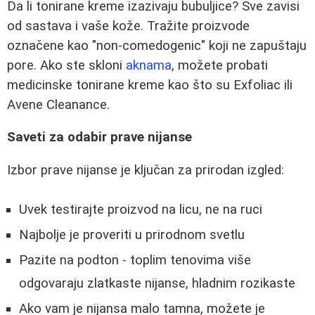
Da li tonirane kreme izazivaju bubuljice? Sve zavisi
od sastava i vaše kože. Tražite proizvode
označene kao "non-comedogenic" koji ne zapuštaju
pore. Ako ste skloni
aknama
, možete probati
medicinske tonirane kreme kao što su Exfoliac ili
Avene Cleanance.
Saveti za odabir prave nijanse
Izbor prave nijanse je ključan za prirodan izgled:
Uvek testirajte proizvod na licu, ne na ruci
Najbolje je proveriti u prirodnom svetlu
Pazite na podton - toplim tenovima više
odgovaraju zlatkaste nijanse, hladnim rozikaste
Ako vam je nijansa malo tamna, možete je