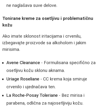
ne naglašava suve delove.
Tonirane kreme za osetljivu i problematičnu
kožu
Ako imate sklonost iritacijama i crvenilu,
izbegavajte proizvode sa alkoholom i jakim
mirisima.
Avene Cleanance
- Formulisana specifično za
osetljivu kožu sklonu aknama.
Uriage Roseliane
- CC krema koja smiruje
crvenilo i ujednačava ten.
La Roche-Posay Toleriane
- Bez mirisa i
parabena, odlična za najosetljiviju kožu.