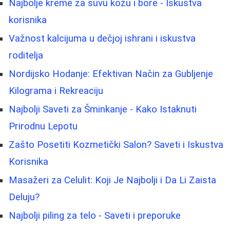
Najbolje kreme za suvu kožu i bore - Iskustva
korisnika
Važnost kalcijuma u dečjoj ishrani i iskustva
roditelja
Nordijsko Hodanje: Efektivan Način za Gubljenje
Kilograma i Rekreaciju
Najbolji Saveti za Šminkanje - Kako Istaknuti
Prirodnu Lepotu
Zašto Posetiti Kozmetički Salon? Saveti i Iskustva
Korisnika
Masažeri za Celulit: Koji Je Najbolji i Da Li Zaista
Deluju?
Najbolji piling za telo - Saveti i preporuke