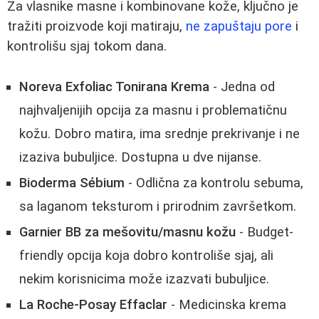
Za vlasnike masne i kombinovane kože, ključno je
tražiti proizvode koji matiraju,
ne zapuštaju pore
i
kontrolišu sjaj tokom dana.
Noreva Exfoliac Tonirana Krema
- Jedna od
najhvaljenijih opcija za masnu i problematičnu
kožu. Dobro matira, ima srednje prekrivanje i ne
izaziva bubuljice. Dostupna u dve nijanse.
Bioderma Sébium
- Odlična za kontrolu sebuma,
sa laganom teksturom i prirodnim završetkom.
Garnier BB za mešovitu/masnu kožu
- Budget-
friendly opcija koja dobro kontroliše sjaj, ali
nekim korisnicima može izazvati bubuljice.
La Roche-Posay Effaclar
- Medicinska krema