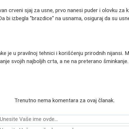
van crveni sjaj za usne, prvo nanesi puder i olovku za 
 Da bi izbegla "brazdice" na usnama, osiguraj da su usn
.
e je u pravilnoj tehnici i korišćenju prirodnih nijansi. M
canje svojih najboljih crta, a ne na preterano šminkanj
Trenutno nema komentara za ovaj članak.