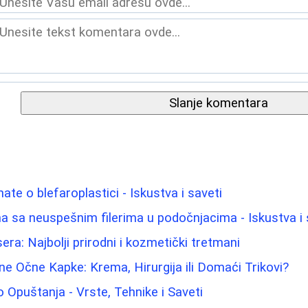
Slanje komentara
ate o blefaroplastici - Iskustva i saveti
 sa neuspešnim filerima u podočnjacima - Iskustva i 
sera: Najbolji prirodni i kozmetički tretmani
e Očne Kapke: Krema, Hirurgija ili Domaći Trikovi?
Opuštanja - Vrste, Tehnike i Saveti