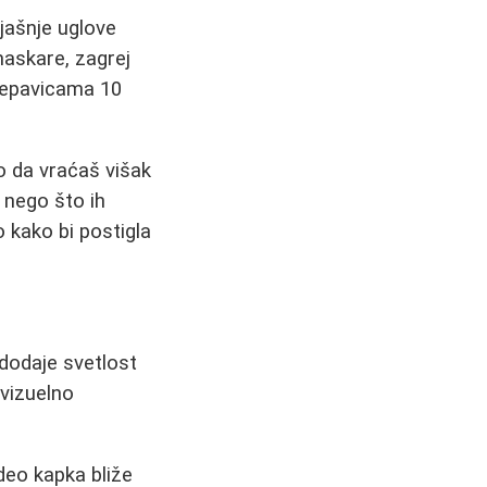
jašnje uglove
maskare, zagrej
repavicama 10
o da vraćaš višak
 nego što ih
 kako bi postigla
 dodaje svetlost
 vizuelno
 deo kapka bliže