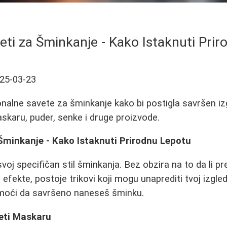
veti za Šminkanje - Kako Istaknuti Pri
25-03-23
onalne savete za šminkanje kako bi postigla savršen iz
askaru, puder, senke i druge proizvode.
 Šminkanje - Kako Istaknuti Prirodnu Lepotu
oj specifičan stil šminkanja. Bez obzira na to da li pr
e efekte, postoje trikovi koji mogu unaprediti tvoj izgled
pomoći da savršeno naneseš šminku.
eti Maskaru