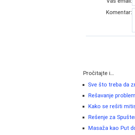
Vaš email:
Komentar:
Pročitajte i...
Sve što treba da zn
Rešavanje problema
Kako se rešiti miti
Rešenje za Spušten
Masaža kao Put do 