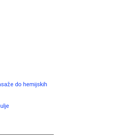
masaže do hemijskih
ulje