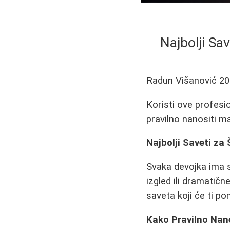
Najbolji Sa
Radun Višanović
20
Koristi ove profesi
pravilno nanositi m
Najbolji Saveti za
Svaka devojka ima sv
izgled ili dramatičn
saveta koji će ti 
Kako Pravilno Nan