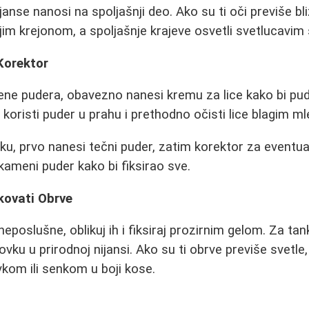
ijanse nanosi na spoljašnji deo. Ako su ti oči previše bli
lijim krejonom, a spoljašnje krajeve osvetli svetlucavi
 Korektor
ne pudera, obavezno nanesi kremu za lice kako bi pud
 koristi puder u prahu i prethodno očisti lice blagim m
ku, prvo nanesi tečni puder, zatim korektor za eventu
 kameni puder kako bi fiksirao sve.
kovati Obrve
eposlušne, oblikuj ih i fiksiraj prozirnim gelom. Za tan
lovku u prirodnoj nijansi. Ako su ti obrve previše svetle
om ili senkom u boji kose.