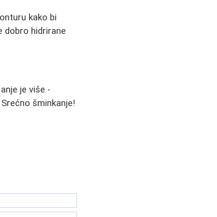
konturu kako bi
e dobro hidrirane
anje je više -
e. Srećno šminkanje!