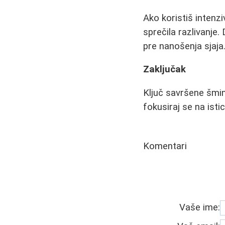
Ako koristiš intenzi
sprečila razlivanje.
pre nanošenja sjaja
Zaključak
Ključ savršene šmink
fokusiraj se na isti
Komentari
Vaše ime: