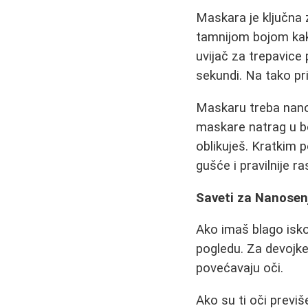
Maskara je ključna 
tamnijom bojom kako
uvijač za trepavic
sekundi. Na tako pr
Maskaru treba nano
maskare natrag u bo
oblikuješ. Kratkim 
gušće i pravilnije 
Saveti za Nanosen
Ako imaš blago isko
pogledu. Za devojke
povećavaju oči.
Ako su ti oči previš