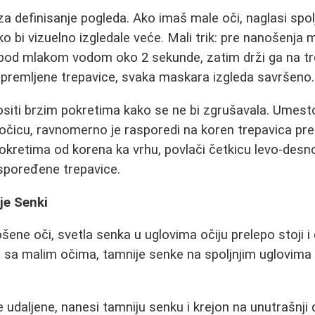
za definisanje pogleda. Ako imaš male oči, naglasi spol
 bi vizuelno izgledale veće. Mali trik: pre nanošenja 
e pod mlakom vodom oko 2 sekunde, zatim drži ga na t
ipremljene trepavice, svaka maskara izgleda savršeno.
siti brzim pokretima kako se ne bi zgrušavala. Umest
čicu, ravnomerno je rasporedi na koren trepavica pre
pokretima od korena ka vrhu, povlači četkicu levo-desno
raspoređene trepavice.
je Senki
šene oči, svetla senka u uglovima očiju prelepo stoji i
 sa malim očima, tamnije senke na spoljnjim uglovima
e udaljene, nanesi tamniju senku i krejon na unutrašnji