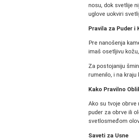
nosu, dok svetlije n
uglove uokviri svet
Pravila za Puder i
Pre nanošenja kame
imaš osetljivu kožu,
Za postojaniju šmin
rumenilo, i na kraju
Kako Pravilno Obli
Ako su tvoje obrve n
puder za obrve ili o
svetlosmeđom olovk
Saveti za Usne