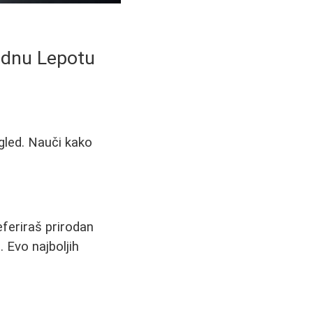
rodnu Lepotu
gled. Nauči kako
eferiraš prirodan
. Evo najboljih