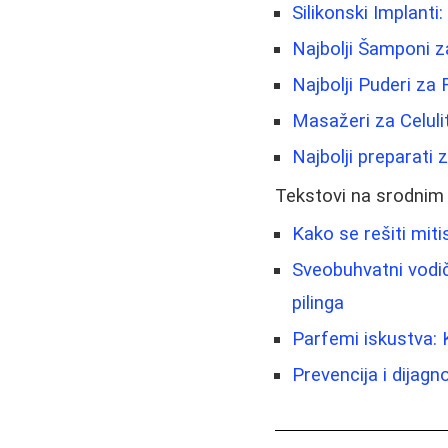
Silikonski Implanti
Najbolji Šamponi z
Najbolji Puderi za 
Masažeri za Celulit
Najbolji preparati 
Tekstovi na srodnim
Kako se rešiti mitis
Sveobuhvatni vodič
pilinga
Parfemi iskustva: 
Prevencija i dijagn