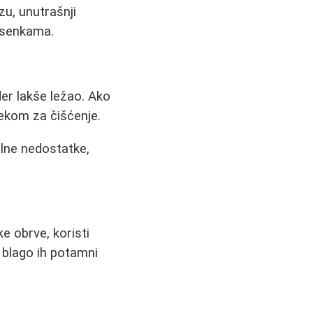
zu, unutrašnji
m senkama.
er lakše ležao. Ako
lekom za čišćenje.
alne nedostatke,
ke obrve, koristi
, blago ih potamni