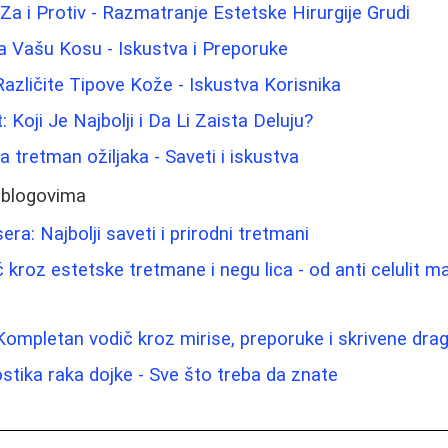
: Za i Protiv - Razmatranje Estetske Hirurgije Grudi
a Vašu Kosu - Iskustva i Preporuke
Različite Tipove Kože - Iskustva Korisnika
: Koji Je Najbolji i Da Li Zaista Deluju?
za tretman ožiljaka - Saveti i iskustva
 blogovima
era: Najbolji saveti i prirodni tretmani
 kroz estetske tretmane i negu lica - od anti celulit 
Kompletan vodič kroz mirise, preporuke i skrivene drag
ostika raka dojke - Sve što treba da znate