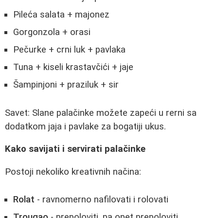
Pileća salata + majonez
Gorgonzola + orasi
Pečurke + crni luk + pavlaka
Tuna + kiseli krastavčići + jaje
Šampinjoni + praziluk + sir
Savet: Slane palačinke možete zapeći u rerni sa
dodatkom jaja i pavlake za bogatiji ukus.
Kako savijati i servirati palačinke
Postoji nekoliko kreativnih načina:
Rolat
- ravnomerno nafilovati i rolovati
Trougao
- prepoloviti, pa opet prepoloviti