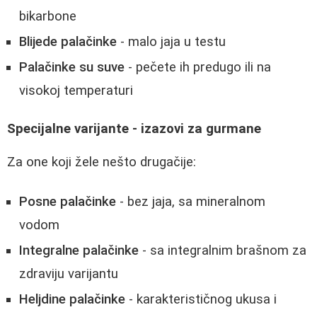
bikarbone
Blijede palačinke
- malo jaja u testu
Palačinke su suve
- pečete ih predugo ili na
visokoj temperaturi
Specijalne varijante - izazovi za gurmane
Za one koji žele nešto drugačije:
Posne palačinke
- bez jaja, sa mineralnom
vodom
Integralne palačinke
- sa integralnim brašnom za
zdraviju varijantu
Heljdine palačinke
- karakterističnog ukusa i