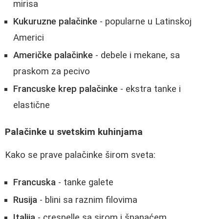
mirisa
Kukuruzne palačinke
- popularne u Latinskoj
Americi
Američke palačinke
- debele i mekane, sa
praskom za pecivo
Francuske krep palačinke
- ekstra tanke i
elastične
Palačinke u svetskim kuhinjama
Kako se prave palačinke širom sveta:
Francuska
- tanke galete
Rusija
- blini sa raznim filovima
Italija
- crespelle sa sirom i španaćem