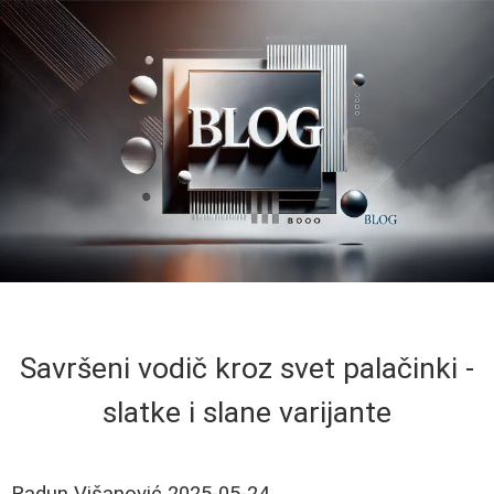
Savršeni vodič kroz svet palačinki -
slatke i slane varijante
Radun Višanović
2025-05-24