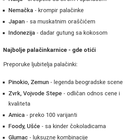
Nemačka
- krompir palačinke
Japan
- sa muskatnim oraščićem
Indonezija
- dadar gutung sa kokosom
Najbolje palačinkarnice - gde otići
Preporuke ljubitelja palačinki:
Pinokio, Zemun
- legenda beogradske scene
Zvrk, Vojvode Stepe
- odličan odnos cene i
kvaliteta
Amica
- preko 100 varijanti
Foody, Ušće
- sa kinder čokoladicama
Glumac
- luksuzne kombinacije