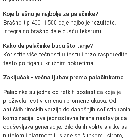
Koje brašno je najbolje za palačinke?
Brašno tip 400 ili 500 daje najbolje rezultate.
Integralno brašno daje gušću teksturu.
Kako da palačinke budu što tanje?
Koristite više tečnosti u testu i brzo rasporedite
testo po tiganju kružnim pokretima.
Zaključak - večna ljubav prema palačinkama
Palačinke su jedna od retkih poslastica koja je
preživela test vremena i promene ukusa. Od
antičkih rimskih verzija do današnjih sofisticiranih
kombinacija, ova jednostavna hrana nastavlja da
oduševljava generacije. Bilo da ih volite slatke sa
nutelom i plazmom ili slane sa šunkom i sirom,