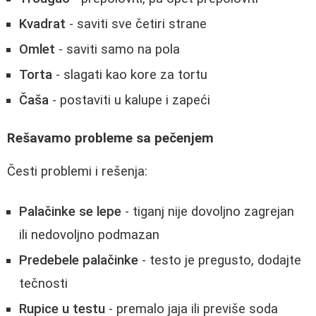
Kvadrat
- saviti sve četiri strane
Omlet
- saviti samo na pola
Torta
- slagati kao kore za tortu
Čaša
- postaviti u kalupe i zapeći
Rešavamo probleme sa pečenjem
Česti problemi i rešenja:
Palačinke se lepe
- tiganj nije dovoljno zagrejan
ili nedovoljno podmazan
Predebele palačinke
- testo je pregusto, dodajte
tečnosti
Rupice u testu
- premalo jaja ili previše soda