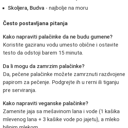
Skoljera, Budva
- najbolje na moru
Često postavljana pitanja
Kako napraviti palačinke da ne budu gumene?
Koristite gaziranu vodu umesto obične i ostavite
testo da odstoji barem 15 minuta.
Da li mogu da zamrzim palačinke?
Da, pečene palačinke možete zamrznuti razdvojene
papirom za pečenje. Podgrejte ih u rerni ili tiganju
pre serviranja.
Kako napraviti veganske palačinke?
Zamenite jaja sa mešavinom lana i vode (1 kašika
mlevenog lana + 3 kašike vode po jajetu), a mleko
biljnim mlekom.