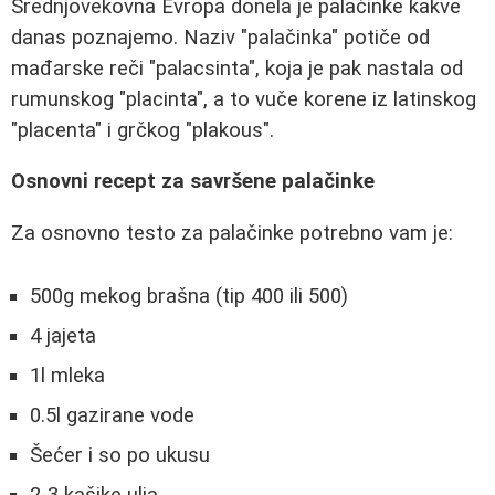
Srednjovekovna Evropa donela je palačinke kakve
danas poznajemo. Naziv "palačinka" potiče od
mađarske reči "palacsinta", koja je pak nastala od
rumunskog "placinta", a to vuče korene iz latinskog
"placenta" i grčkog "plakous".
Osnovni recept za savršene palačinke
Za osnovno testo za palačinke potrebno vam je:
500g mekog brašna (tip 400 ili 500)
4 jajeta
1l mleka
0.5l gazirane vode
Šećer i so po ukusu
2-3 kašike ulja