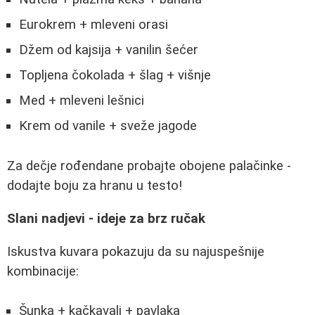
Eurokrem + mleveni orasi
Džem od kajsija + vanilin šećer
Topljena čokolada + šlag + višnje
Med + mleveni lešnici
Krem od vanile + sveže jagode
Za dečje rođendane probajte obojene palačinke -
dodajte boju za hranu u testo!
Slani nadjevi - ideje za brz ručak
Iskustva kuvara pokazuju da su najuspešnije
kombinacije:
Šunka + kačkavalj + pavlaka