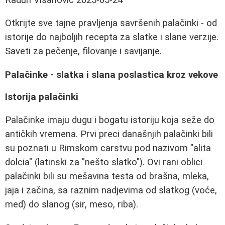
Otkrijte sve tajne pravljenja savršenih palačinki - od
istorije do najboljih recepta za slatke i slane verzije.
Saveti za pečenje, filovanje i savijanje.
Palačinke - slatka i slana poslastica kroz vekove
Istorija palačinki
Palačinke imaju dugu i bogatu istoriju koja seže do
antičkih vremena. Prvi preci današnjih palačinki bili
su poznati u Rimskom carstvu pod nazivom "alita
dolcia" (latinski za "nešto slatko"). Ovi rani oblici
palačinki bili su mešavina testa od brašna, mleka,
jaja i začina, sa raznim nadjevima od slatkog (voće,
med) do slanog (sir, meso, riba).