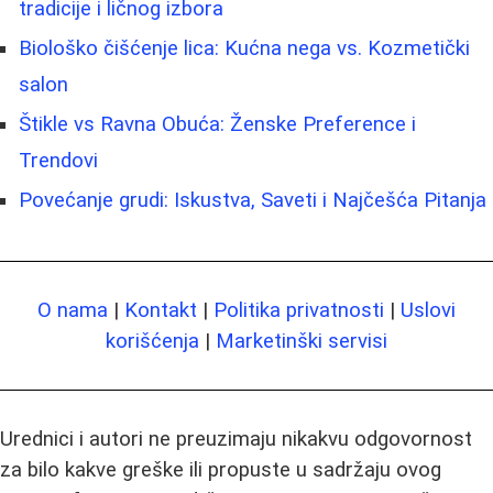
tradicije i ličnog izbora
Biološko čišćenje lica: Kućna nega vs. Kozmetički
salon
Štikle vs Ravna Obuća: Ženske Preference i
Trendovi
Povećanje grudi: Iskustva, Saveti i Najčešća Pitanja
O nama
|
Kontakt
|
Politika privatnosti
|
Uslovi
korišćenja
|
Marketinški servisi
Urednici i autori ne preuzimaju nikakvu odgovornost
za bilo kakve greške ili propuste u sadržaju ovog