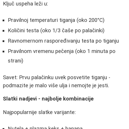
Ključ uspeha leži u:
Pravilnoj temperaturi tiganja (oko 200°C)
Količini testa (oko 1/3 čaše po palačinki)
Ravnomernom raspoređivanju testa po tiganju
Pravilnom vremenu pečenja (oko 1 minuta po
strani)
Savet: Prvu palačinku uvek posvetite tiganju -
podmazite je malo više ulja i nemojte je jesti.
Slatki nadjevi - najbolje kombinacije
Najpopularnije slatke varijante:
Nutela + plazma keks + banana