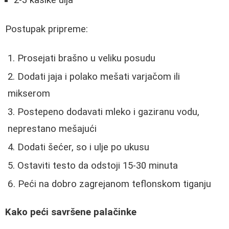
Postupak pripreme:
Prosejati brašno u veliku posudu
Dodati jaja i polako mešati varjačom ili
mikserom
Postepeno dodavati mleko i gaziranu vodu,
neprestano mešajući
Dodati šećer, so i ulje po ukusu
Ostaviti testo da odstoji 15-30 minuta
Peći na dobro zagrejanom teflonskom tiganju
Kako peći savršene palačinke