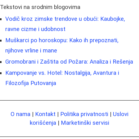
Tekstovi na srodnim blogovima
Vodič kroz zimske trendove u obući: Kaubojke,
ravne cizme i udobnost
Muškarci po horoskopu: Kako ih prepoznati,
njihove vrline i mane
Gromobrani i Zaštita od Požara: Analiza i Rešenja
Kampovanje vs. Hotel: Nostalgija, Avantura i
Filozofija Putovanja
O nama
|
Kontakt
|
Politika privatnosti
|
Uslovi
korišćenja
|
Marketinški servisi