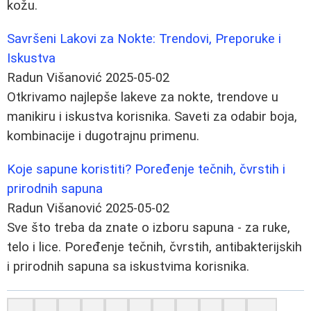
kožu.
Savršeni Lakovi za Nokte: Trendovi, Preporuke i
Iskustva
Radun Višanović
2025-05-02
Otkrivamo najlepše lakeve za nokte, trendove u
manikiru i iskustva korisnika. Saveti za odabir boja,
kombinacije i dugotrajnu primenu.
Koje sapune koristiti? Poređenje tečnih, čvrstih i
prirodnih sapuna
Radun Višanović
2025-05-02
Sve što treba da znate o izboru sapuna - za ruke,
telo i lice. Poređenje tečnih, čvrstih, antibakterijskih
i prirodnih sapuna sa iskustvima korisnika.