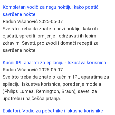
Kompletan vodič za negu noktiju: kako postići
savršene nokte
Radun Višanović
2025-05-07
Sve što treba da znate o nezi noktiju: kako ih
ojačati, sprečiti lomljenje i održavati ih lepim i
zdravim. Saveti, proizvodi i domaći recepti za
savršene nokte.
Kućni IPL aparati za epilaciju - Iskustva korisnica
Radun Višanović
2025-05-07
Sve što treba da znate o kućnim IPL aparatima za
epilaciju. Iskustva korisnica, poređenje modela
(Philips Lumea, Remington, Braun), saveti za
upotrebu i najčešća pitanja.
Epilatori: Vodič za početnike i iskusne korisnike