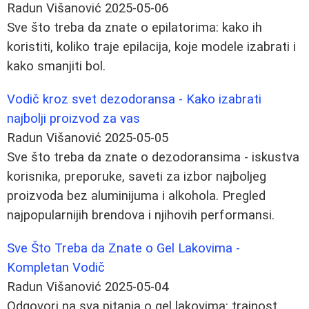
Radun Višanović
2025-05-06
Sve što treba da znate o epilatorima: kako ih
koristiti, koliko traje epilacija, koje modele izabrati i
kako smanjiti bol.
Vodič kroz svet dezodoransa - Kako izabrati
najbolji proizvod za vas
Radun Višanović
2025-05-05
Sve što treba da znate o dezodoransima - iskustva
korisnika, preporuke, saveti za izbor najboljeg
proizvoda bez aluminijuma i alkohola. Pregled
najpopularnijih brendova i njihovih performansi.
Sve Što Treba da Znate o Gel Lakovima -
Kompletan Vodič
Radun Višanović
2025-05-04
Odgovori na sva pitanja o gel lakovima: trajnost,