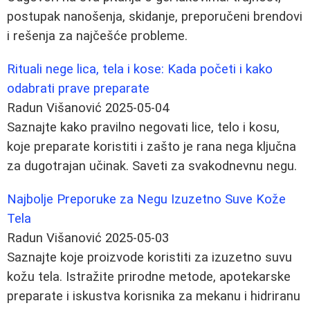
postupak nanošenja, skidanje, preporučeni brendovi
i rešenja za najčešće probleme.
Rituali nege lica, tela i kose: Kada početi i kako
odabrati prave preparate
Radun Višanović
2025-05-04
Saznajte kako pravilno negovati lice, telo i kosu,
koje preparate koristiti i zašto je rana nega ključna
za dugotrajan učinak. Saveti za svakodnevnu negu.
Najbolje Preporuke za Negu Izuzetno Suve Kože
Tela
Radun Višanović
2025-05-03
Saznajte koje proizvode koristiti za izuzetno suvu
kožu tela. Istražite prirodne metode, apotekarske
preparate i iskustva korisnika za mekanu i hidriranu