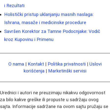
i Rezultati
Holistički pristup uklanjanju masnih naslaga:
Ishrana, masaže i medicinske procedure
Savršen Korektor za Tamne Podocnjake: Vodič
kroz Kupovinu i Primenu
O nama
|
Kontakt
|
Politika privatnosti
|
Uslovi
korišćenja
|
Marketinški servisi
Urednici i autori ne preuzimaju nikakvu odgovornost
za bilo kakve greške ili propuste u sadržaju ovog
sajta. Informacije sadržane na ovom sajtu pružaju se