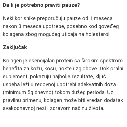
Da li je potrebno praviti pauze?
Neki korisnike preporučuju pauze od 1 meseca
nakon 3 meseca upotrebe, posebno kod goveđeg
kolagena zbog mogućeg uticaja na holesterol.
Zaključak
Kolagen je esencijalan protein sa širokim spektrom
benefita za kožu, kosu, nokte i zglobove. Dok oralni
suplementi pokazuju najbolje rezultate, ključ
uspeha leži u redovnoj upotrebi adekvatnih doza
(minimum 5g dnevno) tokom dužeg perioda. Uz
pravilnu primenu, kolagen može biti vredan dodatak
svakodnevnoj nezi i zdravom načinu života.