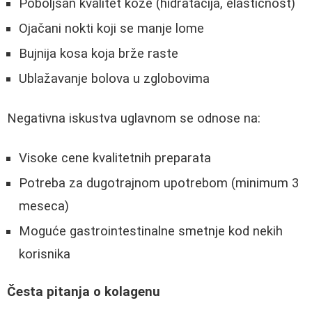
Poboljšan kvalitet kože (hidratacija, elastičnost)
Ojačani nokti koji se manje lome
Bujnija kosa koja brže raste
Ublažavanje bolova u zglobovima
Negativna iskustva uglavnom se odnose na:
Visoke cene kvalitetnih preparata
Potreba za dugotrajnom upotrebom (minimum 3
meseca)
Moguće gastrointestinalne smetnje kod nekih
korisnika
Česta pitanja o kolagenu