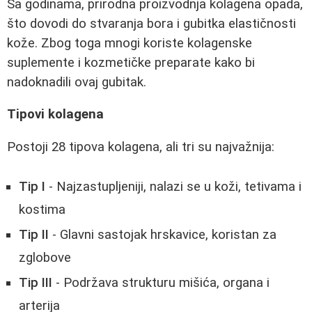
Sa godinama, prirodna proizvodnja kolagena opada,
što dovodi do stvaranja bora i gubitka elastičnosti
kože. Zbog toga mnogi koriste kolagenske
suplemente i kozmetičke preparate kako bi
nadoknadili ovaj gubitak.
Tipovi kolagena
Postoji 28 tipova kolagena, ali tri su najvažnija:
Tip I
- Najzastupljeniji, nalazi se u koži, tetivama i
kostima
Tip II
- Glavni sastojak hrskavice, koristan za
zglobove
Tip III
- Podržava strukturu mišića, organa i
arterija