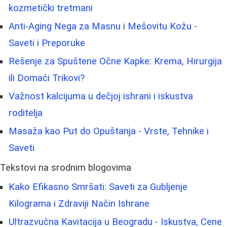
kozmetički tretmani
Anti-Aging Nega za Masnu i Mešovitu Kožu -
Saveti i Preporuke
Rešenje za Spuštene Očne Kapke: Krema, Hirurgija
ili Domaći Trikovi?
Važnost kalcijuma u dečjoj ishrani i iskustva
roditelja
Masaža kao Put do Opuštanja - Vrste, Tehnike i
Saveti
Tekstovi na srodnim blogovima
Kako Efikasno Smršati: Saveti za Gubljenje
Kilograma i Zdraviji Način Ishrane
Ultrazvučna Kavitacija u Beogradu - Iskustva, Cene