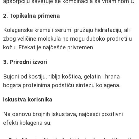
apsorpciju savetuje se kombinacija sa vitaminom C.
2. Topikalna primena
Kolagenske kreme i serumi pružaju hidrataciju, ali
zbog veličine molekula ne mogu duboko prodreti u
kožu. Efekat je najčešće privremen.
3. Prirodni izvori
Bujoni od kostiju, riblja koštica, gelatin i hrana
bogata proteinima podstiču sintezu kolagena.
Iskustva korisnika
Na osnovu brojnih iskustava, najčešći pozitivni
efekti kolagena su: