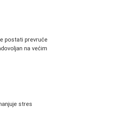
e postati prevruće
adovoljan na većim
manjuje stres