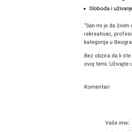
Sloboda i uživanj
"San mi je da živim 
rekreativac, profesi
kategorija u Beogra
Bez obzira da li ste
ovoj temi. Uživajte 
Komentari
Vaše ime: