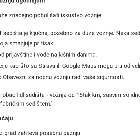
vožnju ugodnijom
že značajno poboljšati iskustvo vožnje:
sedišta je ključna, posebno za duže vožnje. Neka se
oja smanjuje pritisak.
od prljavštine i vode na kišnim danima.
cije kao što su Strava ili Google Maps mogu biti od ve
:
Obavezni za noćnu vožnju radi vaše sigurnosti.
obao lidl sedište - vožnja od 15tak km, sasvim solid
 fabričkim sedištem."
aćaju
oz grad zahteva posebnu pažnju: