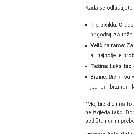
Kada se odlučujete z
Tip bicikla:
Gradsk
pogodniji za teže
Veličina rama:
Za 
ali najbolje je pr
Težina:
Lakši bici
Brzine:
Bicikli sa 
jednom brzinom l
"Moj biciklić ima t
ne izgleda tako. D
sedišta i da ih preb