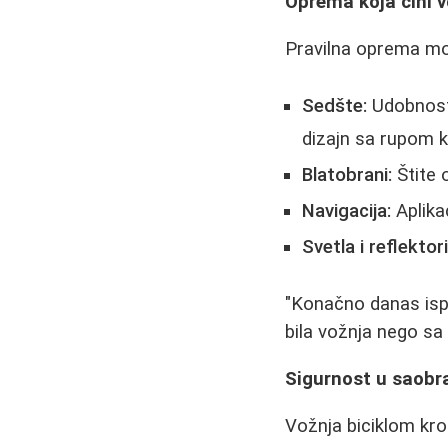
Oprema koja čini 
Pravilna oprema mo
Sedšte:
Udobnost 
dizajn sa rupom k
Blatobrani:
Štite 
Navigacija:
Aplika
Svetla i reflektori
"Konačno danas ispr
bila vožnja nego sa
Sigurnost u saobr
Vožnja biciklom kr