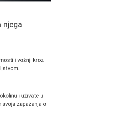
n njega
rnosti i vožnji kroz
oljstvom.
okolinu i uživate u
le svoja zapažanja o