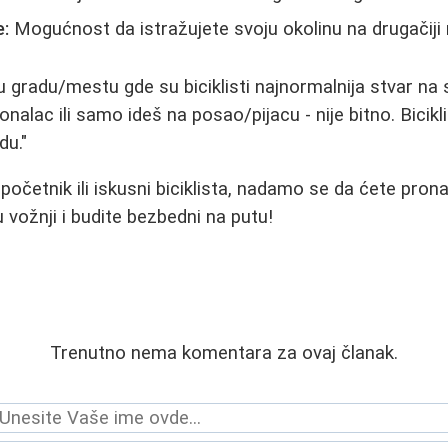
e:
Mogućnost da istražujete svoju okolinu na drugačiji 
u gradu/mestu gde su biciklisti najnormalnija stvar na s
onalac ili samo ideš na posao/pijacu - nije bitno. Bicik
du."
 početnik ili iskusni biciklista, nadamo se da ćete pron
u vožnji i budite bezbedni na putu!
Trenutno nema komentara za ovaj članak.