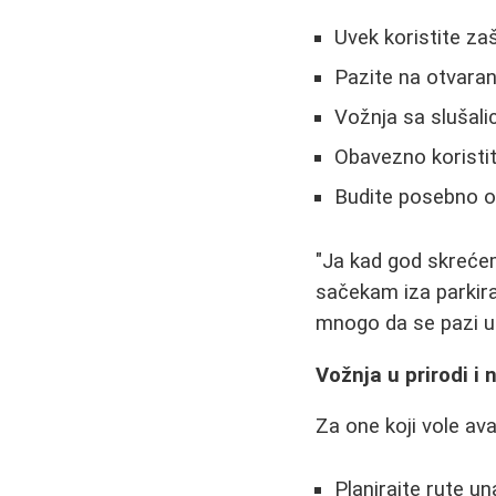
Uvek koristite za
Pazite na otvaran
Vožnja sa slušali
Obavezno koristit
Budite posebno o
"Ja kad god skrećem
sačekam iza parkira
mnogo da se pazi u 
Vožnja u prirodi i
Za one koji vole av
Planirajte rute u