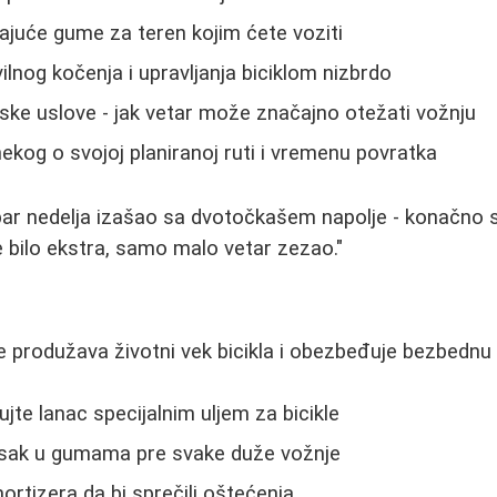
ajuće gume za teren kojim ćete voziti
ilnog kočenja i upravljanja biciklom nizbrdo
ske uslove - jak vetar može značajno otežati vožnju
ekog o svojoj planiranoj ruti i vremenu povratka
ar nedelja izašao sa dvotočkašem napolje - konačno s
 bilo ekstra, samo malo vetar zezao."
 produžava životni vek bicikla i obezbeđuje bezbednu 
e lanac specijalnim uljem za bicikle
tisak u gumama pre svake duže vožnje
mortizera da bi sprečili oštećenja