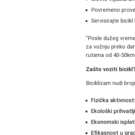
Povremeno prover
Servisirajte bici
"Posle dužeg vremen
za vožnju preko dan
rutama od 40-50km.
Zašto voziti bicikl
Biciklizam nudi broj
Fizička aktivnost
Ekološki prihvatlji
Ekonomski isplati
Efikasnost u gra