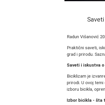
Saveti
Radun Višanović
20
Praktični saveti, isk
grad i prirodu. Saz
Saveti i iskustva o
Biciklizam je izvanr
prirodi. U ovoj temi
izboru bicikla, oprem
Izbor bicikla - šta