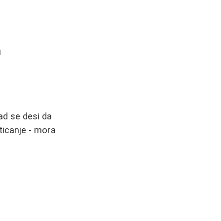
i
ad se desi da
ticanje - mora