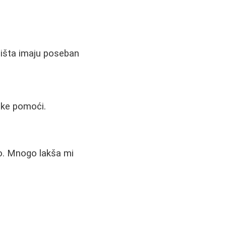
dišta imaju poseban
like pomoći.
no. Mnogo lakša mi