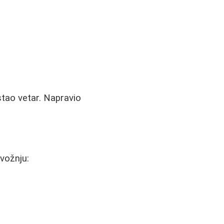
tao vetar. Napravio
vožnju: