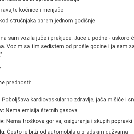
avajte kočnice i menjače
kl kod stručnjaka barem jednom godišnje
a sam vozila juče i prekjuce. Juce u podne - uskoro ć
a. Vozim sa tim sedistem od prošle godine i ja sam z
"
?
ne prednosti:
:
Poboljšava kardiovaskularno zdravlje, jača mišiće i s
v:
Nema emisija štetnih gasova
v:
Nema troškova goriva, osiguranja i skupih popravki
du:
Često je brži od automobila u gradskim gužvama