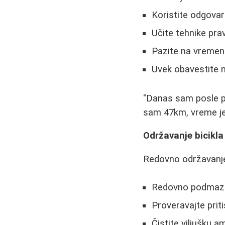
Koristite odgovar
Učite tehnike prav
Pazite na vremen
Uvek obavestite n
"Danas sam posle p
sam 47km, vreme je
Održavanje bicikla
Redovno održavanje
Redovno podmazujt
Proveravajte pri
Čistite viljušku a