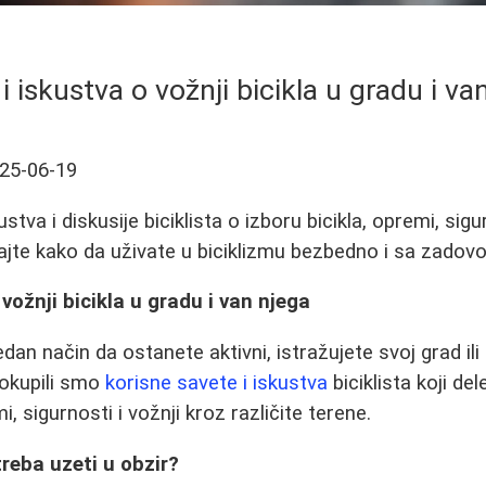
 i iskustva o vožnji bicikla u gradu i va
25-06-19
ustva i diskusije biciklista o izboru bicikla, opremi, sigu
najte kako da uživate u biciklizmu bezbedno i sa zadov
 vožnji bicikla u gradu i van njega
edan način da ostanete aktivni, istražujete svoj grad ili 
 okupili smo
korisne savete i iskustva
biciklista koji de
i, sigurnosti i vožnji kroz različite terene.
 treba uzeti u obzir?