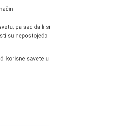
način
vetu, pa sad da li si
listi su nepostojeća
aći korisne savete u