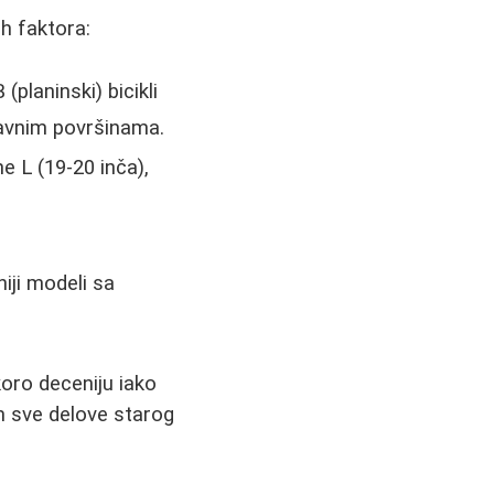
ih faktora:
planinski) bicikli
eravnim površinama.
 L (19-20 inča),
iji modeli sa
oro deceniju iako
m sve delove starog