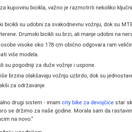
a kupovinu bicikla, važno je razmotriti nekoliko ključn
i bicikli su udobni za svakodnevnu vožnju, dok su MTB (
 terene. Drumski bicikli su brzi, ali manje udobni na n
osobe visoke oko 178 cm obično odgovara ram veličine
obati više modela.
kli su pogodniji za duže vožnje i uspone.
više brzina olakšavaju vožnju uzbrdo, dok su jednostavn
akši za održavanje.
otalno drugi sistem - imam
city bike za devojčice
star sk
obro se držimo za naše godine. Morala sam da rastavi
acim na novo."