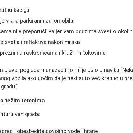
štitnu kacigu
je vrata parkiranih automobila
cama nije preporučljiva jer vam oduzima svest o okolin
e svetla i reflektive nakon mraka
prezni na raskrsnicama i kružnim tokovima
 ulevo, pogledam unazad i to mi je ušlo u naviku. Nek
nog vozila ako uočim da je neki auto već krenuo u pre
gradu."
 na težim terenima
anturu van grada:
napred i obezbedite dovoljno vode i hrane