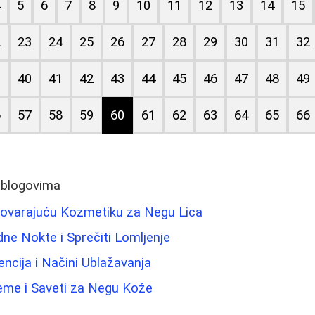
4
5
6
7
8
9
10
11
12
13
14
15
2
23
24
25
26
27
28
29
30
31
32
9
40
41
42
43
44
45
46
47
48
49
6
57
58
59
60
61
62
63
64
65
66
 blogovima
ovarajuću Kozmetiku za Negu Lica
dne Nokte i Sprečiti Lomljenje
vencija i Načini Ublažavanja
reme i Saveti za Negu Kože