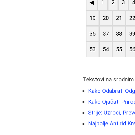
◀
1
2
3
19
20
21
2
36
37
38
3
53
54
55
5
Tekstovi na srodnim
Kako Odabrati Odg
Kako Ojačati Priro
Strije: Uzroci, Pre
Najbolje Antirid K