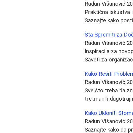
Radun Višanović
20
Praktična iskustva
Saznajte kako postić
Šta Spremiti za Doč
Radun Višanović
20
Inspiracija za novog
Saveti za organizaci
Kako Rešiti Problem
Radun Višanović
20
Sve što treba da zna
tretmani i dugotraj
Kako Ukloniti Stoma
Radun Višanović
20
Saznajte kako da p