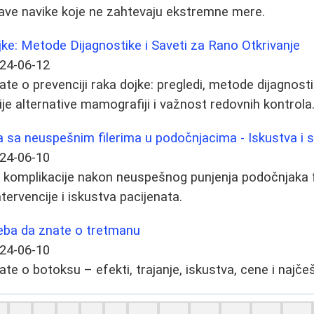
rave navike koje ne zahtevaju ekstremne mere.
ke: Metode Dijagnostike i Saveti za Rano Otkrivanje
24-06-12
te o prevenciji raka dojke: pregledi, metode dijagnosti
ije alternative mamografiji i važnost redovnih kontrola
sa neuspešnim filerima u podočnjacima - Iskustva i s
24-06-10
i komplikacije nakon neuspešnog punjenja podočnjaka f
ntervencije i iskustva pacijenata.
reba da znate o tretmanu
24-06-10
te o botoksu – efekti, trajanje, iskustva, cene i najčeš