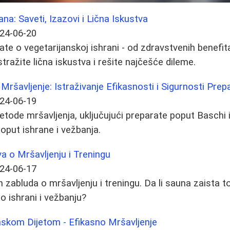
na: Saveti, Izazovi i Lična Iskustva
24-06-20
ate o vegetarijanskoj ishrani - od zdravstvenih benefit
stražite lična iskustva i rešite najčešće dileme.
Mršavljenje: Istraživanje Efikasnosti i Sigurnosti Prep
24-06-19
metode mršavljenja, uključujući preparate poput Baschi i
poput ishrane i vežbanja.
a o Mršavljenju i Treningu
24-06-17
h zabluda o mršavljenju i treningu. Da li sauna zaista 
o ishrani i vežbanju?
nskom Dijetom - Efikasno Mršavljenje