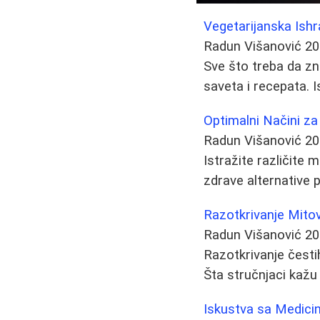
Vegetarijanska Ishra
Radun Višanović
20
Sve što treba da zn
saveta i recepata. I
Optimalni Načini za 
Radun Višanović
20
Istražite različite 
zdrave alternative 
Razotkrivanje Mitov
Radun Višanović
20
Razotkrivanje česti
Šta stručnjaci kažu 
Iskustva sa Medici