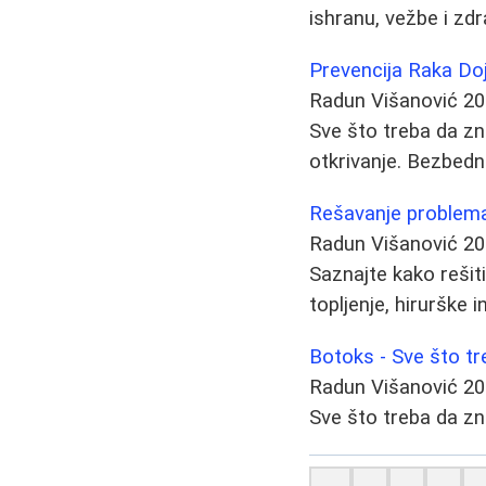
ishranu, vežbe i zd
Prevencija Raka Doj
Radun Višanović
20
Sve što treba da zna
otkrivanje. Bezbedn
Rešavanje problema 
Radun Višanović
20
Saznajte kako rešit
topljenje, hirurške i
Botoks - Sve što t
Radun Višanović
20
Sve što treba da zna