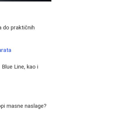
a do praktičnih
arata
 Blue Line, kao i
topi masne naslage?