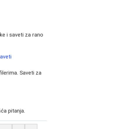
ke i saveti za rano
.
aveti
ilerima. Saveti za
ća pitanja.