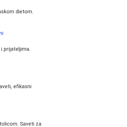
inskom dietom.
ni
 prijateljima.
veti, efikasni
olicom. Saveti za