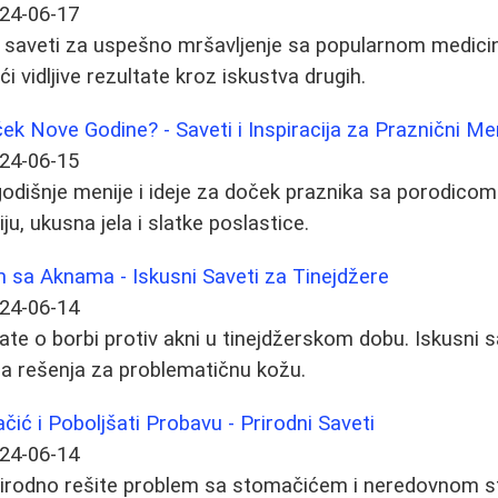
24-06-17
 i saveti za uspešno mršavljenje sa popularnom medic
i vidljive rezultate kroz iskustva drugih.
ek Nove Godine? - Saveti i Inspiracija za Praznični Me
24-06-15
odišnje menije i ideje za doček praznika sa porodicom i
ju, ukusna jela i slatke poslastice.
 sa Aknama - Iskusni Saveti za Tinejdžere
24-06-14
te o borbi protiv akni u tinejdžerskom dobu. Iskusni sa
na rešenja za problematičnu kožu.
čić i Poboljšati Probavu - Prirodni Saveti
24-06-14
rirodno rešite problem sa stomačićem i neredovnom st