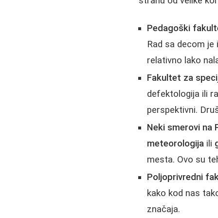
strahu od velike kon
Pedagoški fakultet
Rad sa decom je i
relativno lako na
Fakultet za specij
defektologija il
perspektivni. Dru
Neki smerovi na 
meteorologija
ili
mesta. Ovo su tehni
Poljoprivredni fak
kako kod nas tako 
značaja.