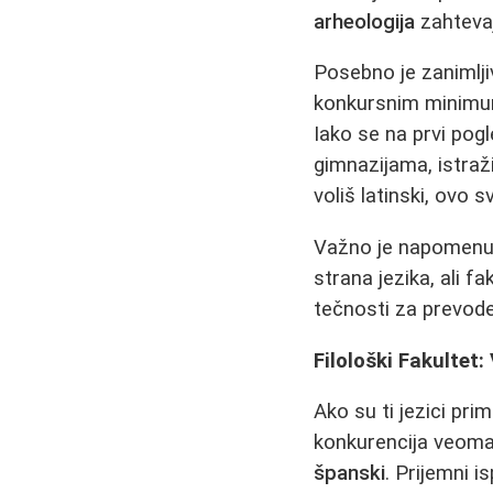
arheologija
zahteva
Posebno je zanimlji
konkursnim minimum
Iako se na prvi pogl
gimnazijama, istraž
voliš latinski, ovo 
Važno je napomenut
strana jezika, ali fa
tečnosti za prevode
Filološki Fakultet
Ako su ti jezici pri
konkurencija veoma
španski
. Prijemni i