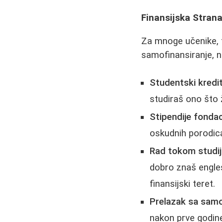
Finansijska Strana
Za mnoge učenike, f
samofinansiranje, n
Studentski kredit
studiraš ono što ž
Stipendije fondac
oskudnih porodica.
Rad tokom studij
dobro znaš engles
finansijski teret.
Prelazak sa samo
nakon prve godin