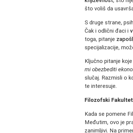
književnost
, što ni
što voliš da usavrš
S druge strane, psi
Čak i odlični đaci i
v
toga, pitanje
zapošl
specijalizacije, mo
Ključno pitanje koje
mi obezbediti ekon
slučaj. Razmisli o 
te interesuje.
Filozofski Fakult
Kada se pomene Filoz
Međutim, ovo je pra
zanimljivi. Na prim