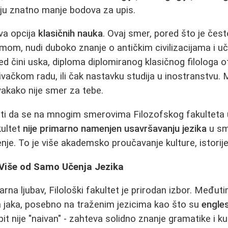
ju znatno manje bodova za upis.
va opcija
klasičnih nauka
. Ovaj smer, pored što je čes
om, nudi duboko znanje o antičkim civilizacijama i u
ed čini uska, diploma diplomiranog klasičnog filologa o
ivačkom radu, ili čak nastavku studija u inostranstvu.
svakako nije smer za tebe.
i da se na mnogim smerovima Filozofskog fakulteta uč
kultet
nije primarno namenjen usavršavanju jezika
u sm
nje. To je više akademsko proučavanje kulture, istorije
: Više od Samo Učenja Jezika
marna ljubav, Filološki fakultet je prirodan izbor. Međuti
 jaka, posebno na traženim jezicima kao što su
englesk
spit nije "naivan" - zahteva solidno znanje gramatike i k