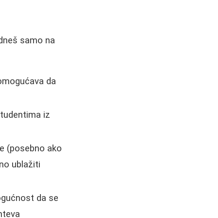
padneš samo na
i omogućava da
studentima iz
ve (posebno ako
no ublažiti
ogućnost da se
hteva