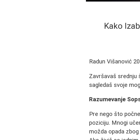
Kako Izab
Radun Višanović
20
Završavaš srednju š
sagledaš svoje mogu
Razumevanje Sopst
Pre nego što počneš
poziciju. Mnogi učen
možda opada zbog ra