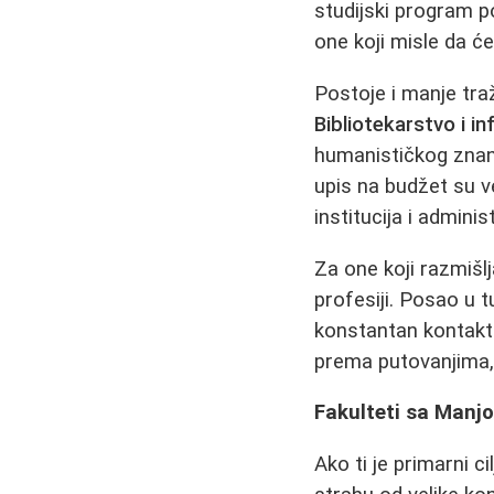
studijski program 
one koji misle da će
Postoje i manje traž
Bibliotekarstvo i i
humanističkog znanj
upis na budžet su v
institucija i administ
Za one koji razmišl
profesiji. Posao u
konstantan kontakt 
prema putovanjima,
Fakulteti sa Manj
Ako ti je primarni c