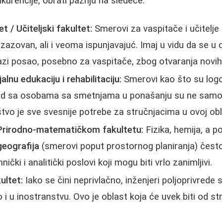
kurencije, obrati pažnju na sledeće:
 / Učiteljski fakultet:
Smerovi za vaspitače i učitelje 
zazovan, ali i veoma ispunjavajuć. Imaj u vidu da se u o
lazi posao, posebno za vaspitače, zbog otvaranja novih 
alnu edukaciju i rehabilitaciju:
Smerovi kao što su logo
i rad sa osobama sa smetnjama u ponašanju su ne samo
štvo je sve svesnije potrebe za stručnjacima u ovoj obl
Prirodno-matematičkom fakultetu:
Fizika, hemija, a 
geografija
(smerovi poput prostornog planiranja) čest
čki i analitički poslovi koji mogu biti vrlo zanimljivi.
ultet:
Iako se čini neprivlačno, inženjeri poljoprivrede
i u inostranstvu. Ovo je oblast koja će uvek biti od st