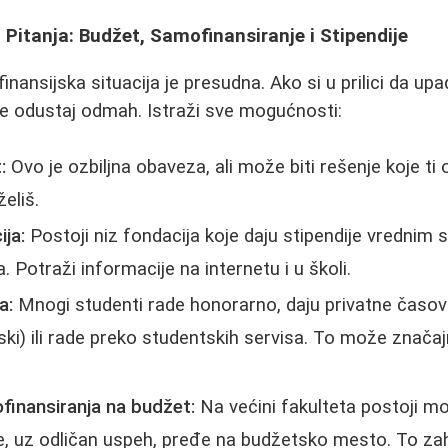
 Pitanja: Budžet, Samofinansiranje i Stipendije
inansijska situacija je presudna. Ako si u prilici da u
e odustaj odmah. Istraži sve mogućnosti:
:
Ovo je ozbiljna obaveza, ali može biti rešenje koje t
eliš.
ija:
Postoji niz fondacija koje daju stipendije vrednim 
 Potraži informacije na internetu i u školi.
a:
Mnogi studenti rade honorarno, daju privatne časo
ki) ili rade preko studentskih servisa. To može značaj
finansiranja na budžet:
Na većini fakulteta postoji m
e, uz odličan uspeh, pređe na budžetsko mesto. To za