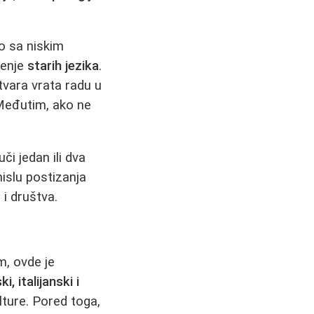
to sa niskim
čenje
starih jezika
.
tvara vrata radu u
 Međutim, ako ne
i jedan ili dva
islu postizanja
 i društva.
m, ovde je
i, italijanski i
ulture. Pored toga,