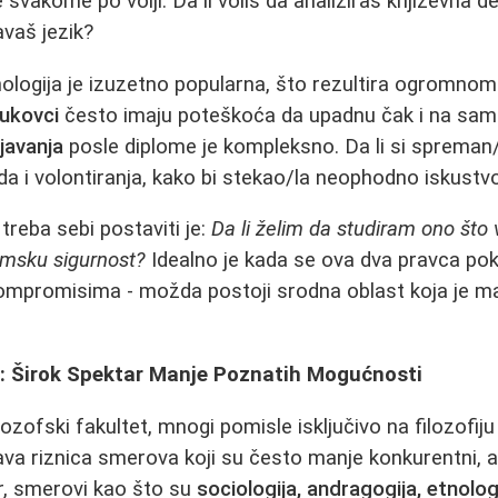
je svakome po volji. Da li voliš da analiziraš književna 
avaš jezik?
hologija je izuzetno popularna, što rezultira ogromno
ukovci
često imaju poteškoća da upadnu čak i na sam
javanja
posle diplome je kompleksno. Da li si spreman
žda i volontiranja, kako bi stekao/la neophodno iskustv
 treba sebi postaviti je:
Da li želim da studiram ono što v
omsku sigurnost?
Idealno je kada se ova dva pravca poklo
kompromisima - možda postoji srodna oblast koja je ma
et: Širok Spektar Manje Poznatih Mogućnosti
ofski fakultet, mnogi pomisle isključivo na filozofiju i
va riznica smerova koji su često manje konkurentni, a
er, smerovi kao što su
sociologija, andragogija, etnologi