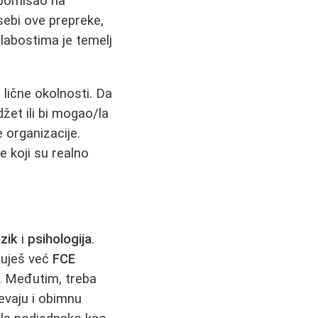
a pomisao na
sebi ove prepreke,
labostima je temelj
i lične okolnosti. Da
žet ili bi mogao/la
e organizacije.
 koji su realno
ezik
i
psihologija
.
eduješ već
FCE
e. Međutim, treba
evaju i obimnu