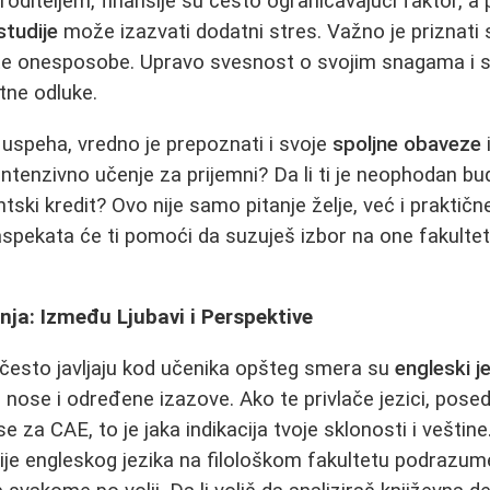
 roditeljem, finansije su često ograničavajući faktor, 
studije
može izazvati dodatni stres. Važno je priznati 
da te onesposobe. Upravo svesnost o svojim snagama i s
ne odluke.
speha, vredno je prepoznati i svoje
spoljne obaveze
ntenzivno učenje za prijemni? Da li ti je neophodan bud
ski kredit? Ovo nije samo pitanje želje, već i praktičn
pekata će ti pomoći da suzuješ izbor na one fakultete
nja: Između Ljubavi i Perspektive
 često javljaju kod učenika opšteg smera su
engleski j
li nose i određene izazove. Ako te privlače jezici, pos
e za CAE, to je jaka indikacija tvoje sklonosti i veštin
dije engleskog jezika na filološkom fakultetu podrazum