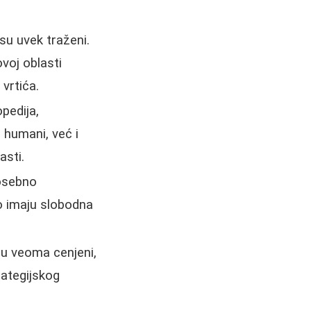
su uvek traženi.
voj oblasti
vrtića.
pedija,
 humani, već i
asti.
posebno
o imaju slobodna
 su veoma cenjeni,
rategijskog