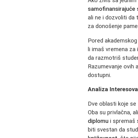
Ako živiš sa jednim
samofinansirajuće 
ali ne i dozvoliti 
za donošenje pamet
Pored akademskog u
li imaš vremena za i
da razmotriš student
Razumevanje ovih as
dostupni.
Analiza Interesova
Dve oblasti koje se
Oba su privlačna, a
diplomu
i spremaš s
biti svestan da stu