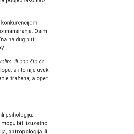
dela podjednako kao
m konkurencijom.
ofinansiranje. Osim
/na na dug put
o?
olim, ili ono što će
pe, ali to nije uvek
nje tražena, a opet
li psihologiju.
 mogu biti izuzetno
ja, antropologija ili