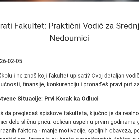
rati Fakultet: Praktični Vodič za Sredn
Nedoumici
26-02-05
kolu i ne znaš koji fakultet upisati? Ovaj detaljan vod
ćnosti, finansije, konkurenciju i pronađeš pravi put za
vene Situacije: Prvi Korak ka Odluci
 da pregledaš spiskove fakulteta, ključno je da realn
ici dele sličnu priču: odličan uspeh u prvim godinama g
znih faktora - manje motivacije, spoljnih obaveza, po