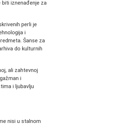
biti iznenađenje za
rivenih perli je
hnologija i
 predmeta. Šanse za
arhiva do kulturnih
oj, ali zahtevnoj
ngažman i
ima i ljubavlju
ome nisi u stalnom