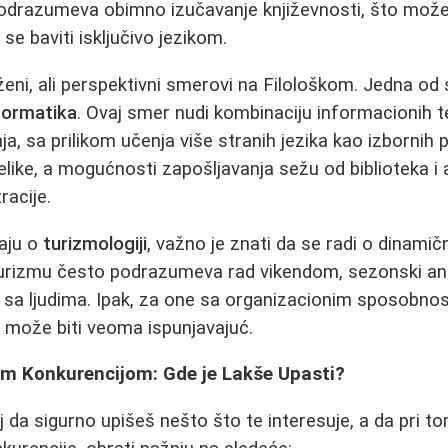
podrazumeva obimno izučavanje književnosti, što može 
 se baviti isključivo jezikom.
eni, ali perspektivni smerovi na Filološkom. Jedna od sk
nformatika
. Ovaj smer nudi kombinaciju informacionih te
a, sa prilikom učenja više stranih jezika kao izbornih
elike, a mogućnosti zapošljavanja sežu od biblioteka i 
racije.
jaju o
turizmologiji
, važno je znati da se radi o dinamičn
 turizmu često podrazumeva rad vikendom, sezonski a
sa ljudima. Ipak, za one sa organizacionim sposobnost
 može biti veoma ispunjavajuć.
om Konkurencijom: Gde je Lakše Upasti?
ilj da sigurno upišeš nešto što te interesuje, a da pri t