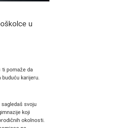
joškolce u
ič ti pomaže da
 buduću karijeru.
o sagledaš svoju
imnazije koji
rodičnih okolnosti.