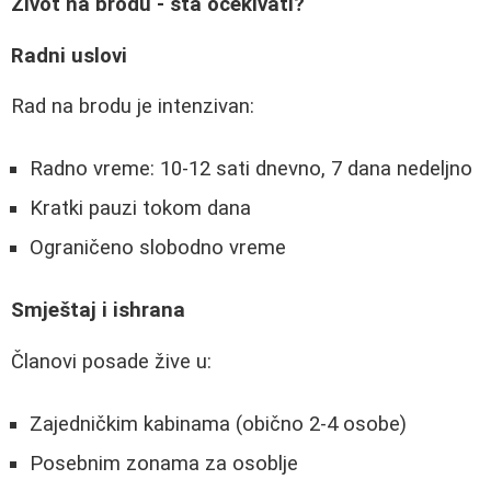
Život na brodu - šta očekivati?
Radni uslovi
Rad na brodu je intenzivan:
Radno vreme: 10-12 sati dnevno, 7 dana nedeljno
Kratki pauzi tokom dana
Ograničeno slobodno vreme
Smještaj i ishrana
Članovi posade žive u:
Zajedničkim kabinama (obično 2-4 osobe)
Posebnim zonama za osoblje