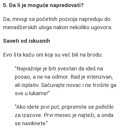
5. Da li je moguće napredovati?
Da, mnogi sa početnih pozicija napreduju do
menadžerskih uloga nakon nekoliko ugovora.
Saveti od iskusnih
Evo šta kažu oni koji su već bili na brodu:
"Najvažnije je biti svestan da ideš na
posao, a ne na odmor. Rad je intenzivan,
ali isplativ. Sačuvajte novac i ne trošite ga
sve u lukama!"
"Ako idete prvi put, pripremite se psihički
za izazove. Prvi mesec je najteži, a onda
se naviknete."