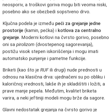
neosporiv, a troškovi goriva mogu biti veoma niski,
posebno ako se obezbedi sopstveno drvo.
Ključna podela je između
peći za grejanje jedne
prostorije
(kamin, pećka) i
kotlova za centralno
grejanje
. Moderni kotlovi na čvrsto gorivo, posebno
oni sa
pirolizom
(dvostepenog sagorevanja),
postižu visok stepen iskorišćenja i mogu imati
automatsko punjenje i pametne funkcije.
Briketi (kao što je
RUF
ili drugi) nude prednosti u
odnosu na klasična drva: ujednačeni su po obliku i
kaloričnoj vrednosti, lakše ih je skladištiti i ložiti, a
prave manje pepela. Međutim, kvalitet briketa
varira, a neki jeftiniji modeli mogu brže da sagore.
Glavni nedostatak grejanja na čvrsto gorivo je