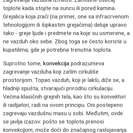
toplote kada stojite na suncu ili pored kamina.
Grejalica koja
zrači
(na primer, one sa infracrvenom
tehnologijom ili šipkastim grejačima) deluje upravo
tako - greje ljude i predmete na koje su usmerene, a
ne vazduh oko sebe. Zbog toga se često koriste u
kupatilima, gde je potrebna trenutna toplota.
Suprotno tome,
konvekcija
podrazumeva
zagrevanje vazduha koji zatím cirkuliše
prostorijom. Topao vazduh, koji je lakši, diže se, a
hladniji spušta, stvarajući prirodnu cirkulaciju.
Većina klasičnih grejnih tela, kao što su
konvektori
ili
radijatori
, radi na ovom principu. Oni postepeno
zagrevaju vazdušnu masu u sobi. Međutim, ovde
se javlja izazov: pošto se toplota prenosi
konvekcijom
, može doći do značajnog raslojavanja