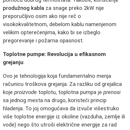
pomoću dobrog termostata. Takođe, korišćenje
produžnog kabla
za snage preko 2kW nije
preporučljivo osim ako nije reč o
visokokvalitetnom, debelom kablu namenjenom
velikim opterećenjima, kako bi se izbeglo
pregorevanje i požarna opasnost.
Toplotne pumpe: Revolucija u efikasnom
grejanju
Ovo je tehnologija koja fundamentalno menja
računicu troškova grejanja. Za razliku od grejalica
koje
proizvode
toplotu, toplotna pumpa je
prenosi
sa jednog mesta na drugo, koristeći princip
hladenja. To joj omogućava da izvuče višestruko
više toplotne energije iz okoline (vazduha, zemlje ili
vode) nego što utroši električne energije za rad