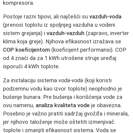
kompresora.
Postoje razni tipovi, ali najčešći su
vazduh-voda
(prenosi toplotu iz spoljnjeg vazduha u vodeni
sistem grejanja) i
vazduh-vazduh
(zapravo, inverter
klima koja greje). Njihova efikasnost izražava se
COP koeficijentom
(koeficijent performansi). COP
od 4 znači da za 1 kWh utrošene struje uređaj
isporuči 4 kWh toplote.
Za instalaciju sistema
voda-voda
(koji koristi
podzemnu vodu kao izvor toplote) neophodno je
bušenje bunara. Pre bušenja i korišćenja vode za
ovu namenu,
analiza kvaliteta vode
je obavezna.
Posebno je važno pratiti sadržaj gvožđa i minerala,
jer njihovo taloženje može oštetiti izmenjivač
toplote i smanjiti efikasnost sistema. Voda se