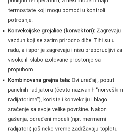
podignu temperaturu, a neki modeli imaju
termostate koji mogu pomoći u kontroli
potrošnje.
Konvekcijske grejalice (konvektori):
Zagrevaju
vazduh koji se zatim prirodno diže. Tihi su u
radu, ali sporije zagrevaju i nisu preporučljivi za
visoke ili slabo izolovane prostorije sa
propuhom.
Kombinovana grejna tela:
Ovi uređaji, poput
panelnih radijatora (često nazivanih "norveškim
radijatorima"), koriste i konvekciju i blago
zračenje sa svoje velike površine. Nakon
gašenja, određeni modeli (npr. mermerni
radijatori) još neko vreme zadržavaju toplotu