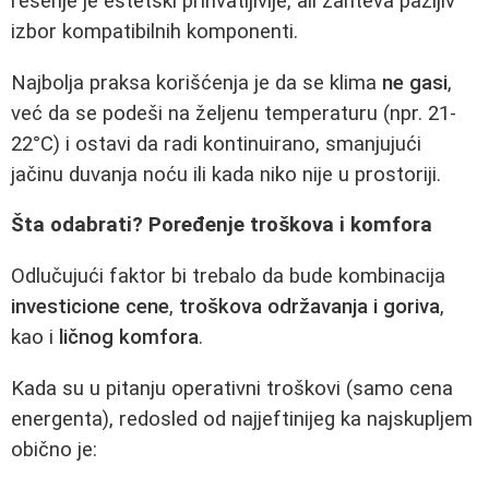
rešenje je estetski prihvatljivije, ali zahteva pažljiv
izbor kompatibilnih komponenti.
Najbolja praksa korišćenja je da se klima
ne gasi
,
već da se podeši na željenu temperaturu (npr. 21-
22°C) i ostavi da radi kontinuirano, smanjujući
jačinu duvanja noću ili kada niko nije u prostoriji.
Šta odabrati? Poređenje troškova i komfora
Odlučujući faktor bi trebalo da bude kombinacija
investicione cene
,
troškova održavanja i goriva
,
kao i
ličnog komfora
.
Kada su u pitanju operativni troškovi (samo cena
energenta), redosled od najjeftinijeg ka najskupljem
obično je: