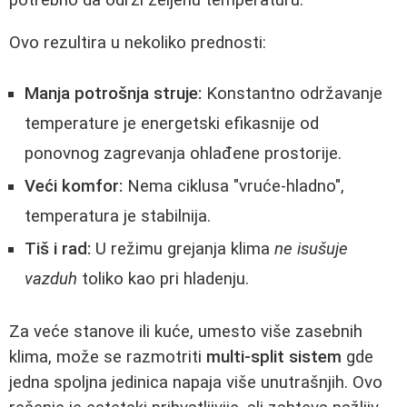
potrebno da održi željenu temperaturu.
Ovo rezultira u nekoliko prednosti:
Manja potrošnja struje:
Konstantno održavanje
temperature je energetski efikasnije od
ponovnog zagrevanja ohlađene prostorije.
Veći komfor:
Nema ciklusa "vruće-hladno",
temperatura je stabilnija.
Tiš i rad:
U režimu grejanja klima
ne isušuje
vazduh
toliko kao pri hladenju.
Za veće stanove ili kuće, umesto više zasebnih
klima, može se razmotriti
multi-split sistem
gde
jedna spoljna jedinica napaja više unutrašnjih. Ovo