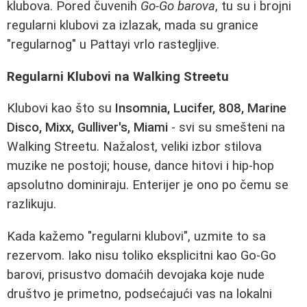
klubova. Pored čuvenih
Go-Go barova
, tu su i brojni
regularni klubovi za izlazak, mada su granice
"regularnog" u Pattayi vrlo rastegljive.
Regularni Klubovi na Walking Streetu
Klubovi kao što su
Insomnia, Lucifer, 808, Marine
Disco, Mixx, Gulliver's, Miami
- svi su smešteni na
Walking Streetu. Nažalost, veliki izbor stilova
muzike ne postoji; house, dance hitovi i hip-hop
apsolutno dominiraju. Enterijer je ono po čemu se
razlikuju.
Kada kažemo "regularni klubovi", uzmite to sa
rezervom. Iako nisu toliko eksplicitni kao Go-Go
barovi, prisustvo domaćih devojaka koje nude
društvo je primetno, podsećajući vas na lokalni