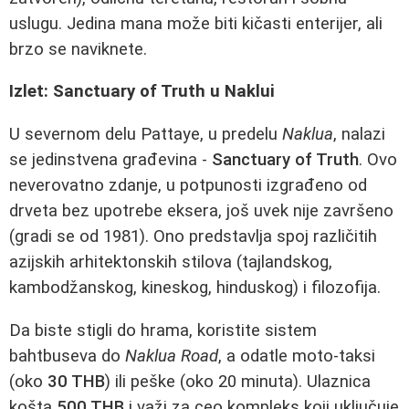
uslugu. Jedina mana može biti kičasti enterijer, ali
brzo se naviknete.
Izlet: Sanctuary of Truth u Naklui
U severnom delu Pattaye, u predelu
Naklua
, nalazi
se jedinstvena građevina -
Sanctuary of Truth
. Ovo
neverovatno zdanje, u potpunosti izgrađeno od
drveta bez upotrebe eksera, još uvek nije završeno
(gradi se od 1981). Ono predstavlja spoj različitih
azijskih arhitektonskih stilova (tajlandskog,
kambodžanskog, kineskog, hinduskog) i filozofija.
Da biste stigli do hrama, koristite sistem
bahtbuseva do
Naklua Road
, a odatle moto-taksi
(oko
30 THB
) ili peške (oko 20 minuta). Ulaznica
košta
500 THB
i važi za ceo kompleks koji uključuje