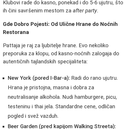
Klubovi rade do kasno, ponekad i do 5-6 ujutru, što
ih čini savršenim mestom za
after party
.
Gde Dobro Pojesti: Od Ulične Hrane do Noćnih
Restorana
Pattaja je raj za ljubitelje hrane. Evo nekoliko
preporuka za klopu, od kasno-noćnih zalogaja do
autentičnih tajlandskih specijaliteta:
New York (pored I-Bar-a):
Radi do rano ujutru.
Hrana je pristojna, masna i dobra za
neutralisanje alkohola. Nudi hamburgere, picu,
testeninu i thai jela. Standardne cene, odličan
pogled i svež vazduh.
Beer Garden (pred kapijom Walking Streeta):