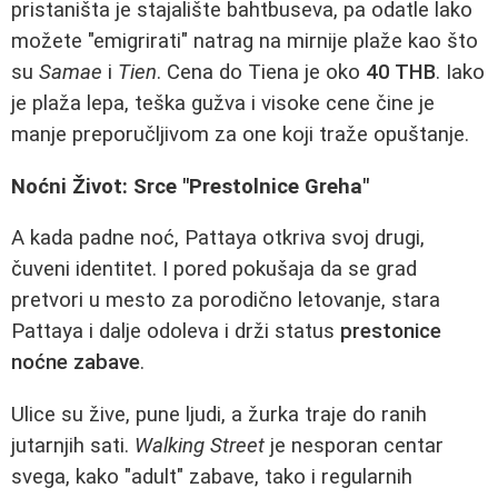
pristaništa je stajalište bahtbuseva, pa odatle lako
možete "emigrirati" natrag na mirnije plaže kao što
su
Samae
i
Tien
. Cena do Tiena je oko
40 THB
. Iako
je plaža lepa, teška gužva i visoke cene čine je
manje preporučljivom za one koji traže opuštanje.
Noćni Život: Srce "Prestolnice Greha"
A kada padne noć, Pattaya otkriva svoj drugi,
čuveni identitet. I pored pokušaja da se grad
pretvori u mesto za porodično letovanje, stara
Pattaya i dalje odoleva i drži status
prestonice
noćne zabave
.
Ulice su žive, pune ljudi, a žurka traje do ranih
jutarnjih sati.
Walking Street
je nesporan centar
svega, kako "adult" zabave, tako i regularnih