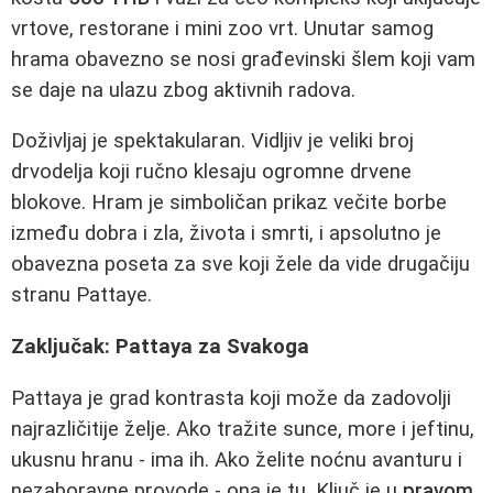
vrtove, restorane i mini zoo vrt. Unutar samog
hrama obavezno se nosi građevinski šlem koji vam
se daje na ulazu zbog aktivnih radova.
Doživljaj je spektakularan. Vidljiv je veliki broj
drvodelja koji ručno klesaju ogromne drvene
blokove. Hram je simboličan prikaz večite borbe
između dobra i zla, života i smrti, i apsolutno je
obavezna poseta za sve koji žele da vide drugačiju
stranu Pattaye.
Zaključak: Pattaya za Svakoga
Pattaya je grad kontrasta koji može da zadovolji
najrazličitije želje. Ako tražite sunce, more i jeftinu,
ukusnu hranu - ima ih. Ako želite noćnu avanturu i
nezaboravne provode - ona je tu. Ključ je u
pravom