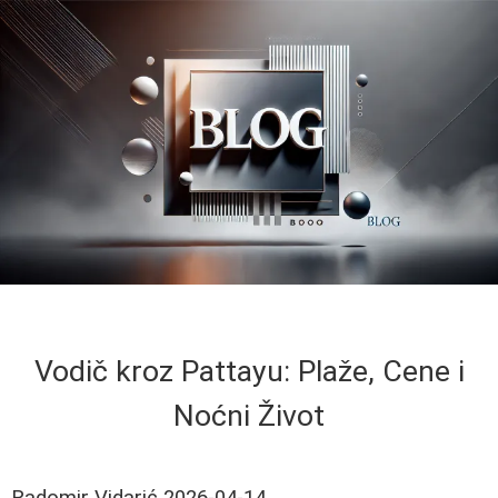
Vodič kroz Pattayu: Plaže, Cene i
Noćni Život
Radomir Vidarić
2026-04-14