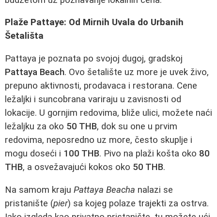
Plaže Pattaye: Od Mirnih Uvala do Urbanih
Šetališta
Pattaya je poznata po svojoj dugoj, gradskoj
Pattaya Beach
. Ovo šetalište uz more je uvek živo,
prepuno aktivnosti, prodavaca i restorana. Cene
ležaljki i suncobrana variraju u zavisnosti od
lokacije. U gornjim redovima, bliže ulici, možete naći
ležaljku za oko
50 THB
, dok su one u prvim
redovima, neposredno uz more, često skuplje i
mogu doseći i
100 THB
. Pivo na plaži košta oko
80
THB
, a osvežavajući kokos oko
50 THB
.
Na samom kraju
Pattaya Beacha
nalazi se
pristanište (
pier
) sa kojeg polaze trajekti za ostrva.
Iako izgleda kao privatno pristanište, tu možete ući