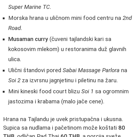
Super Marine TC
.
Morska hrana u uličnom mini food centru na
2nd
Road
.
Musaman curry
(čuveni tajlandski kari sa
kokosovim mlekom) u restoranima duž glavnih
ulica.
Ulični štandovi pored
Sabai Massage Parlora
na
Soi 2
za izvrsnu jagnjetinu i piletinu na žaru.
Mini kineski food court blizu
Soi 1
sa ogromnim
jastozima i krabama (malo jače cene).
Hrana na Tajlandu je uvek pristupačna i ukusna.
Supica sa nudlama i pačetinom može koštati
80
THB
, odličan Pad Thai
60 THB
, a porcija sveže