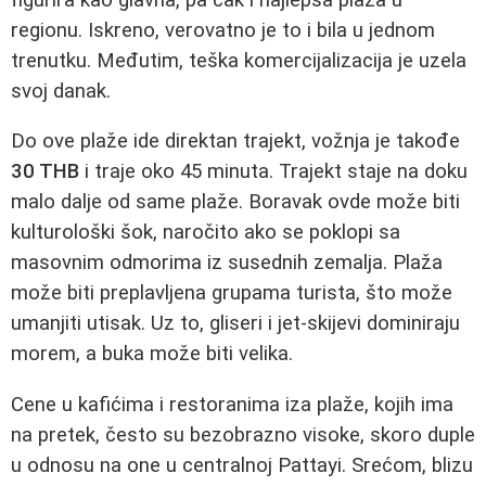
regionu. Iskreno, verovatno je to i bila u jednom
trenutku. Međutim, teška komercijalizacija je uzela
svoj danak.
Do ove plaže ide direktan trajekt, vožnja je takođe
30 THB
i traje oko 45 minuta. Trajekt staje na doku
malo dalje od same plaže. Boravak ovde može biti
kulturološki šok, naročito ako se poklopi sa
masovnim odmorima iz susednih zemalja. Plaža
može biti preplavljena grupama turista, što može
umanjiti utisak. Uz to, gliseri i jet-skijevi dominiraju
morem, a buka može biti velika.
Cene u kafićima i restoranima iza plaže, kojih ima
na pretek, često su bezobrazno visoke, skoro duple
u odnosu na one u centralnoj Pattayi. Srećom, blizu