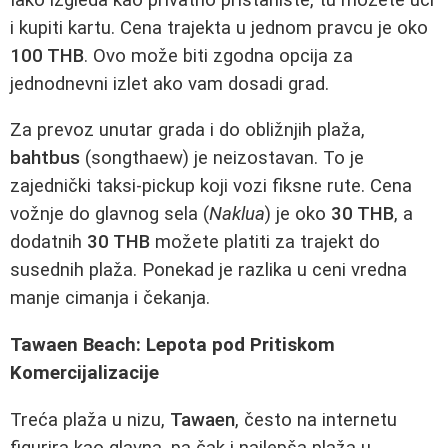
i kupiti kartu. Cena trajekta u jednom pravcu je oko
100 THB
. Ovo može biti zgodna opcija za
jednodnevni izlet ako vam dosadi grad.
Za prevoz unutar grada i do obližnjih plaža,
bahtbus
(songthaew) je neizostavan. To je
zajednički taksi-pickup koji vozi fiksne rute. Cena
vožnje do glavnog sela (
Naklua
) je oko
30 THB
, a
dodatnih
30 THB
možete platiti za trajekt do
susednih plaža. Ponekad je razlika u ceni vredna
manje cimanja i čekanja.
Tawaen Beach: Lepota pod Pritiskom
Komercijalizacije
Treća plaža u nizu,
Tawaen
, često na internetu
figurira kao glavna, pa čak i najlepša plaža u