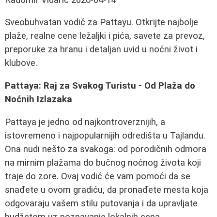
Sveobuhvatan vodič za Pattayu. Otkrijte najbolje
plaže, realne cene ležaljki i pića, savete za prevoz,
preporuke za hranu i detaljan uvid u noćni život i
klubove.
Pattaya: Raj za Svakog Turistu - Od Plaža do
Noćnih Izlazaka
Pattaya je jedno od najkontroverznijih, a
istovremeno i najpopularnijih odredišta u Tajlandu.
Ona nudi nešto za svakoga: od porodičnih odmora
na mirnim plažama do bučnog noćnog života koji
traje do zore. Ovaj vodić će vam pomoći da se
snađete u ovom gradiću, da pronađete mesta koja
odgovaraju vašem stilu putovanja i da upravljate
budžetom uz poznavanje lokalnih cena.