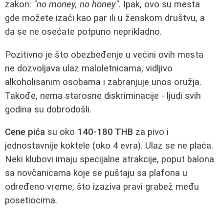
zakon:
"no money, no honey"
. Ipak, ovo su mesta
gde možete izaći kao par ili u ženskom društvu, a
da se ne osećate potpuno neprikladno.
Pozitivno je što obezbeđenje u većini ovih mesta
ne dozvoljava ulaz maloletnicama, vidljivo
alkoholisanim osobama i zabranjuje unos oružja.
Takođe, nema starosne diskriminacije - ljudi svih
godina su dobrodošli.
Cene pića
su oko
140-180 THB
za pivo i
jednostavnije koktele (oko 4 evra). Ulaz se ne plaća.
Neki klubovi imaju specijalne atrakcije, poput balona
sa novčanicama koje se puštaju sa plafona u
određeno vreme, što izaziva pravi grabež među
posetiocima.