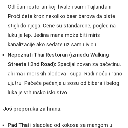
Odličan restoran koji hvale i sami Tajlanđani.
Proći ćete kroz nekoliko beer barova da biste
stigli do njega. Cene su standardne, pogled na
luku je lep. Jedina mana može biti miris
kanalizacije ako sedate uz samu ivicu.
Nepoznati Thai Restoran (između Walking
Streeta i 2nd Road):
Specijalizovan za pačetinu,
ali ima i morskih plodova i supa. Radi noću i rano
ujutru. Pačeće pečenje u sosu od bibera i belog
luka je vrhunsko iskustvo.
Još preporuka za hranu:
Pad Thai
i sladoled od kokosa sa mangom u