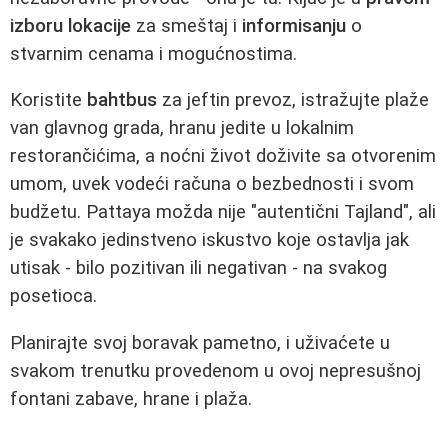
izboru lokacije
za smeštaj i
informisanju
o
stvarnim cenama i mogućnostima.
Koristite
bahtbus
za jeftin prevoz, istražujte plaže
van glavnog grada, hranu jedite u lokalnim
restorančićima, a noćni život doživite sa otvorenim
umom, uvek vodeći računa o bezbednosti i svom
budžetu. Pattaya možda nije "autentični Tajland", ali
je svakako jedinstveno iskustvo koje ostavlja jak
utisak - bilo pozitivan ili negativan - na svakog
posetioca.
Planirajte svoj boravak pametno, i uživaćete u
svakom trenutku provedenom u ovoj nepresušnoj
fontani zabave, hrane i plaža.