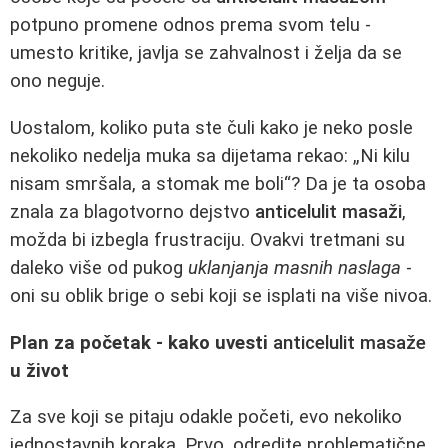
potpuno promene odnos prema svom telu -
umesto kritike, javlja se zahvalnost i želja da se
ono neguje.
Uostalom, koliko puta ste čuli kako je neko posle
nekoliko nedelja muka sa dijetama rekao: „Ni kilu
nisam smršala, a stomak me boli“? Da je ta osoba
znala za blagotvorno dejstvo
anticelulit masaži
,
možda bi izbegla frustraciju. Ovakvi tretmani su
daleko više od pukog
uklanjanja masnih naslaga
-
oni su oblik brige o sebi koji se isplati na više nivoa.
Plan za početak - kako uvesti
anticelulit masaže
u život
Za sve koji se pitaju odakle početi, evo nekoliko
jednostavnih koraka. Prvo, odredite problematične