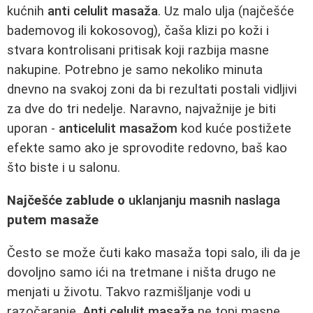
kućnih
anti celulit masaža
. Uz malo ulja (najčešće
bademovog ili kokosovog), čaša klizi po koži i
stvara kontrolisani pritisak koji razbija masne
nakupine. Potrebno je samo nekoliko minuta
dnevno na svakoj zoni da bi rezultati postali vidljivi
za dve do tri nedelje. Naravno, najvažnije je biti
uporan -
anticelulit masažom
kod kuće postižete
efekte samo ako je sprovodite redovno, baš kao
što biste i u salonu.
Najčešće zablude o
uklanjanju masnih naslaga
putem masaže
Često se može čuti kako masaža topi salo, ili da je
dovoljno samo ići na tretmane i ništa drugo ne
menjati u životu. Takvo razmišljanje vodi u
razočaranje.
Anti celulit masaža
ne topi masne