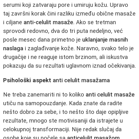
serumi koji zatvaraju pore i umiruju kožu. Upravo
taj završni korak čini razliku između obične masaže
i ciljane
anti-celulit masaže
. Ako se tretman
sprovodi redovno, dva do tri puta nedeljno, već
posle mesec dana primetno je
uklanjanje masnih
naslaga
i zaglađivanje kože. Naravno, svako telo je
drugačije i ne reaguje istom brzinom, ali iskustva
pokazuju da su rezultati uglavnom iznad očekivanja.
Psihološki aspekt
anti celulit masažama
Ne treba zanemariti ni to koliko
anti celulit masaže
utiču na samopouzdanje. Kada znate da radite
nešto dobro za sebe, i to nešto što daje opipljive
rezultate, mnogo ste motivisaniji da istrajete u
celokupnoj transformaciji. Nije redak slučaj da
osobe koje su počele sa
anticelulit masažom