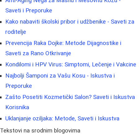
Anti-Aging Nega za Masnu i Mešovitu Kožu -
Saveti i Preporuke
Kako nabaviti školski pribor i udžbenike - Saveti za
roditelje
Prevencija Raka Dojke: Metode Dijagnostike i
Saveti za Rano Otkrivanje
Kondilomi i HPV Virus: Simptomi, Lečenje i Vakcine
Najbolji Šamponi za Vašu Kosu - Iskustva i
Preporuke
Zašto Posetiti Kozmetički Salon? Saveti i Iskustva
Korisnika
Uklanjanje oziljaka: Metode, Saveti i Iskustva
Tekstovi na srodnim blogovima