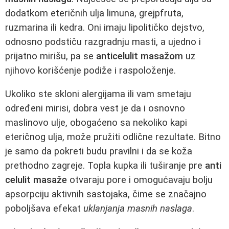
dodatkom eteričnih ulja limuna, grejpfruta,
ruzmarina ili kedra. Oni imaju lipolitičko dejstvo,
odnosno podstiču razgradnju masti, a ujedno i
prijatno mirišu, pa se
anticelulit masažom
uz
njihovo korišćenje podiže i raspoloženje.
Ukoliko ste skloni alergijama ili vam smetaju
određeni mirisi, dobra vest je da i osnovno
maslinovo ulje, obogaćeno sa nekoliko kapi
eteričnog ulja, može pružiti odlične rezultate. Bitno
je samo da pokreti budu pravilni i da se koža
prethodno zagreje. Topla kupka ili tuširanje pre
anti
celulit masaže
otvaraju pore i omogućavaju bolju
apsorpciju aktivnih sastojaka, čime se značajno
poboljšava efekat
uklanjanja masnih naslaga
.