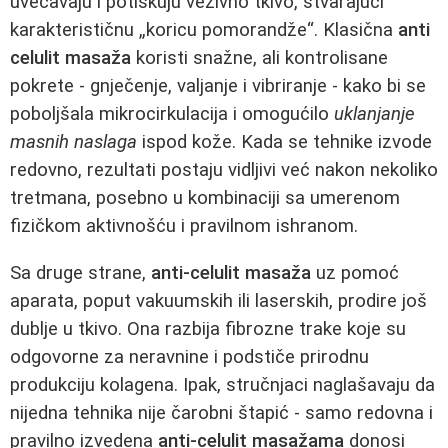
uvećavaju i potiskuju vezivno tkivo, stvarajući
karakterističnu „koricu pomorandže“. Klasična
anti
celulit masaža
koristi snažne, ali kontrolisane
pokrete - gnječenje, valjanje i vibriranje - kako bi se
poboljšala mikrocirkulacija i omogućilo
uklanjanje
masnih naslaga
ispod kože. Kada se tehnike izvode
redovno, rezultati postaju vidljivi već nakon nekoliko
tretmana, posebno u kombinaciji sa umerenom
fizičkom aktivnošću i pravilnom ishranom.
Sa druge strane,
anti-celulit masaža
uz pomoć
aparata, poput vakuumskih ili laserskih, prodire još
dublje u tkivo. Ona razbija fibrozne trake koje su
odgovorne za neravnine i podstiče prirodnu
produkciju kolagena. Ipak, stručnjaci naglašavaju da
nijedna tehnika nije čarobni štapić - samo redovna i
pravilno izvedena
anti-celulit masažama
donosi