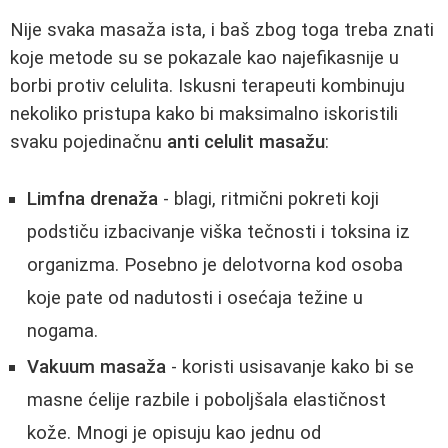
Nije svaka masaža ista, i baš zbog toga treba znati
koje metode su se pokazale kao najefikasnije u
borbi protiv celulita. Iskusni terapeuti kombinuju
nekoliko pristupa kako bi maksimalno iskoristili
svaku pojedinačnu
anti celulit masažu
:
Limfna drenaža
- blagi, ritmični pokreti koji
podstiču izbacivanje viška tečnosti i toksina iz
organizma. Posebno je delotvorna kod osoba
koje pate od nadutosti i osećaja težine u
nogama.
Vakuum masaža
- koristi usisavanje kako bi se
masne ćelije razbile i poboljšala elastičnost
kože. Mnogi je opisuju kao jednu od