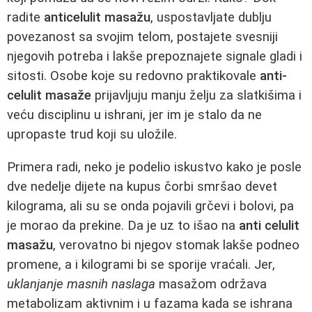
radite
anticelulit masažu
, uspostavljate dublju
povezanost sa svojim telom, postajete svesniji
njegovih potreba i lakše prepoznajete signale gladi i
sitosti. Osobe koje su redovno praktikovale
anti-
celulit masaže
prijavljuju manju želju za slatkišima i
veću disciplinu u ishrani, jer im je stalo da ne
upropaste trud koji su uložile.
Primera radi, neko je podelio iskustvo kako je posle
dve nedelje dijete na kupus čorbi smršao devet
kilograma, ali su se onda pojavili grčevi i bolovi, pa
je morao da prekine. Da je uz to išao na
anti celulit
masažu
, verovatno bi njegov stomak lakše podneo
promene, a i kilogrami bi se sporije vraćali. Jer,
uklanjanje masnih naslaga
masažom održava
metabolizam aktivnim i u fazama kada se ishrana