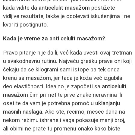
kada vidite da
anticelulit masažom
postižete
vidljive rezultate, lakše je odolevati iskušenjima i ne
kvariti postignuto.
Kada je vreme za
anti celulit masažom
?
Pravo pitanje nije da li, već kada uvesti ovaj tretman
u svakodnevnu rutinu. Najveću grešku prave oni koji
čekaju da se kilogrami sami istope pa tek onda
krenu sa masažom, jer tada je koža već izgubila
deo elastičnosti. Idealno je započeti sa
anticelulit
masažom
čim primetite prve znake neravnina ili
osetite da vam je potrebna pomoć u
uklanjanju
masnih naslaga
. Ako ste, recimo, mesec dana na
nekom režimu ishrane i vaga pokazuje manji broj,
ali obimi ne prate tu promenu onako kako biste