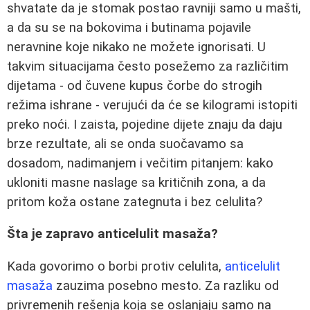
shvatate da je stomak postao ravniji samo u mašti,
a da su se na bokovima i butinama pojavile
neravnine koje nikako ne možete ignorisati. U
takvim situacijama često posežemo za različitim
dijetama - od čuvene kupus čorbe do strogih
režima ishrane - verujući da će se kilogrami istopiti
preko noći. I zaista, pojedine dijete znaju da daju
brze rezultate, ali se onda suočavamo sa
dosadom, nadimanjem i večitim pitanjem: kako
ukloniti masne naslage sa kritičnih zona, a da
pritom koža ostane zategnuta i bez celulita?
Šta je zapravo anticelulit masaža?
Kada govorimo o borbi protiv celulita,
anticelulit
masaža
zauzima posebno mesto. Za razliku od
privremenih rešenja koja se oslanjaju samo na