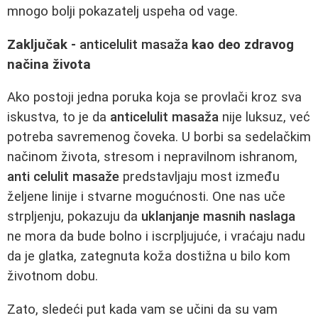
mnogo bolji pokazatelj uspeha od vage.
Zaključak -
anticelulit masaža
kao deo zdravog
načina života
Ako postoji jedna poruka koja se provlači kroz sva
iskustva, to je da
anticelulit masaža
nije luksuz, već
potreba savremenog čoveka. U borbi sa sedelačkim
načinom života, stresom i nepravilnom ishranom,
anti celulit masaže
predstavljaju most između
željene linije i stvarne mogućnosti. One nas uče
strpljenju, pokazuju da
uklanjanje masnih naslaga
ne mora da bude bolno i iscrpljujuće, i vraćaju nadu
da je glatka, zategnuta koža dostižna u bilo kom
životnom dobu.
Zato, sledeći put kada vam se učini da su vam