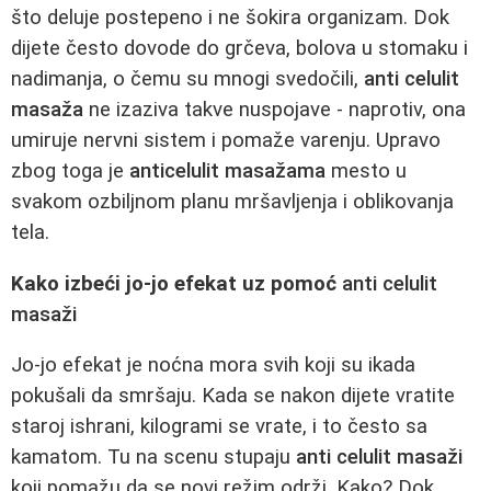
što deluje postepeno i ne šokira organizam. Dok
dijete često dovode do grčeva, bolova u stomaku i
nadimanja, o čemu su mnogi svedočili,
anti celulit
masaža
ne izaziva takve nuspojave - naprotiv, ona
umiruje nervni sistem i pomaže varenju. Upravo
zbog toga je
anticelulit masažama
mesto u
svakom ozbiljnom planu mršavljenja i oblikovanja
tela.
Kako izbeći jo-jo efekat uz pomoć
anti celulit
masaži
Jo-jo efekat je noćna mora svih koji su ikada
pokušali da smršaju. Kada se nakon dijete vratite
staroj ishrani, kilogrami se vrate, i to često sa
kamatom. Tu na scenu stupaju
anti celulit masaži
koji pomažu da se novi režim održi. Kako? Dok