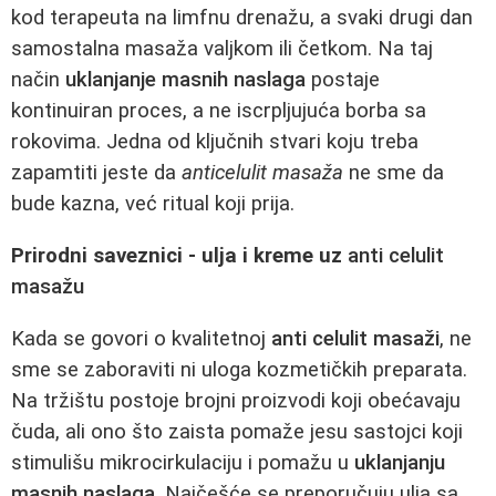
kod terapeuta na limfnu drenažu, a svaki drugi dan
samostalna masaža valjkom ili četkom. Na taj
način
uklanjanje masnih naslaga
postaje
kontinuiran proces, a ne iscrpljujuća borba sa
rokovima. Jedna od ključnih stvari koju treba
zapamtiti jeste da
anticelulit masaža
ne sme da
bude kazna, već ritual koji prija.
Prirodni saveznici - ulja i kreme uz
anti celulit
masažu
Kada se govori o kvalitetnoj
anti celulit masaži
, ne
sme se zaboraviti ni uloga kozmetičkih preparata.
Na tržištu postoje brojni proizvodi koji obećavaju
čuda, ali ono što zaista pomaže jesu sastojci koji
stimulišu mikrocirkulaciju i pomažu u
uklanjanju
masnih naslaga
. Najčešće se preporučuju ulja sa