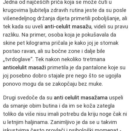
Jedna od najčešćih priča koja se može čuti u
krugovima ljubitelja zdravih rutina jeste da su posle
višenedeljnog držanja dijeta primetili poboljšanje, ali
tek kada su uveli
anti-celulit masažu
, videli su pravu
razliku. Na primer, osoba koja je pokušavala da
skine pet kilograma pričala je kako joj je stomak
postao ravan, ali su bočne zone i dalje bile
„tvrdoglave“. Tek nakon nekoliko tretmana
anticelulit masaži
primetila je da pantalone koje su
joj posebno dobro stajale pre nego što se ugojila
ponovo mogu da se zakopčaju bez muke.
Drugi svedoče da su
anti celulit masažama
uspeli
da smanje obim butina i da im se koža zategla
toliko da više nisu imali potrebu da kriju noge čak ni
u letnjim haljinama. Zanimljivo je da se u takvim
iskustvima često provlači i psihološki momenat -