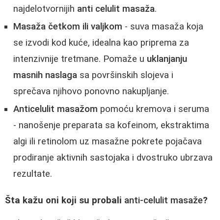
najdelotvornijih
anti celulit masaža
.
Masaža četkom ili valjkom
- suva masaža koja
se izvodi kod kuće, idealna kao priprema za
intenzivnije tretmane. Pomaže u
uklanjanju
masnih naslaga
sa površinskih slojeva i
sprečava njihovo ponovno nakupljanje.
Anticelulit masažom
pomoću kremova i seruma
- nanošenje preparata sa kofeinom, ekstraktima
algi ili retinolom uz masažne pokrete pojačava
prodiranje aktivnih sastojaka i dvostruko ubrzava
rezultate.
Šta kažu oni koji su probali
anti-celulit masaže
?