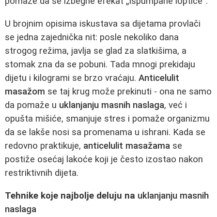
pomaže da se izbegne efekat „ispumpane loptice“.
U brojnim opisima iskustava sa dijetama provlači
se jedna zajednička nit: posle nekoliko dana
strogog režima, javlja se glad za slatkišima, a
stomak zna da se pobuni. Tada mnogi prekidaju
dijetu i kilogrami se brzo vraćaju.
Anticelulit
masažom
se taj krug može prekinuti - ona ne samo
da pomaže u
uklanjanju masnih naslaga
, već i
opušta mišiće, smanjuje stres i pomaže organizmu
da se lakše nosi sa promenama u ishrani. Kada se
redovno praktikuje,
anticelulit masažama
se
postiže osećaj lakoće koji je često izostao nakon
restriktivnih dijeta.
Tehnike koje najbolje deluju na
uklanjanju masnih
naslaga