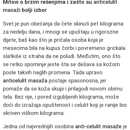
Mitovi o brzim rešenjima i zašto su
anticelulit
masaži
bolji izbor
Svet je pun obećanja da ćete skinuti pet kilograma
za nedelju dana, i mnogi se upuštaju u rigorozne
dijete, baš kao što je pričala osoba koja je
mesecima bila na kupus čorbi i povremeno grickala
slatkiše iz straha da ne poludi. Međutim, ono što
se retko spominje jeste šta se dešava sa kožom
posle takvih naglih promena. Tada upravo
anticelulit masaža
postaje spasonosna, jer
pomaže da se koža skupi i prilagodi novom obimu
tela. Bez nje, i pored izgubljenih kilograma, može
doći do izražaja opuštenost i celulit koji je ranije bio
skriven viškom kilograma.
Jedna od najvrednijih osobina
anti-celulit masaže
je