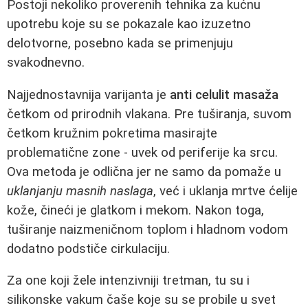
Postoji nekoliko proverenih tehnika za kućnu
upotrebu koje su se pokazale kao izuzetno
delotvorne, posebno kada se primenjuju
svakodnevno.
Najjednostavnija varijanta je
anti celulit masaža
četkom od prirodnih vlakana. Pre tuširanja, suvom
četkom kružnim pokretima masirajte
problematične zone - uvek od periferije ka srcu.
Ova metoda je odlična jer ne samo da pomaže u
uklanjanju masnih naslaga
, već i uklanja mrtve ćelije
kože, čineći je glatkom i mekom. Nakon toga,
tuširanje naizmeničnom toplom i hladnom vodom
dodatno podstiče cirkulaciju.
Za one koji žele intenzivniji tretman, tu su i
silikonske vakum čaše koje su se probile u svet