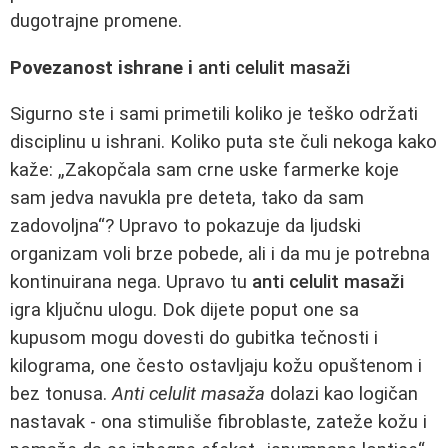
dugotrajne promene.
Povezanost ishrane i
anti celulit masaži
Sigurno ste i sami primetili koliko je teško održati
disciplinu u ishrani. Koliko puta ste čuli nekoga kako
kaže: „Zakopčala sam crne uske farmerke koje
sam jedva navukla pre deteta, tako da sam
zadovoljna“? Upravo to pokazuje da ljudski
organizam voli brze pobede, ali i da mu je potrebna
kontinuirana nega. Upravo tu
anti celulit masaži
igra ključnu ulogu. Dok dijete poput one sa
kupusom mogu dovesti do gubitka tečnosti i
kilograma, one često ostavljaju kožu opuštenom i
bez tonusa.
Anti celulit masaža
dolazi kao logičan
nastavak - ona stimuliše fibroblaste, zateže kožu i