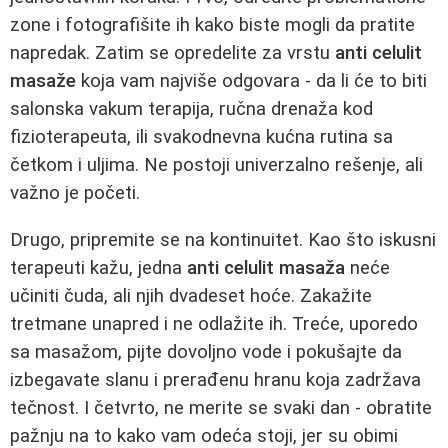
zone i fotografišite ih kako biste mogli da pratite
napredak. Zatim se opredelite za vrstu
anti celulit
masaže
koja vam najviše odgovara - da li će to biti
salonska vakum terapija, ručna drenaža kod
fizioterapeuta, ili svakodnevna kućna rutina sa
četkom i uljima. Ne postoji univerzalno rešenje, ali
važno je početi.
Drugo, pripremite se na kontinuitet. Kao što iskusni
terapeuti kažu, jedna
anti celulit masaža
neće
učiniti čuda, ali njih dvadeset hoće. Zakažite
tretmane unapred i ne odlažite ih. Treće, uporedo
sa masažom, pijte dovoljno vode i pokušajte da
izbegavate slanu i prerađenu hranu koja zadržava
tečnost. I četvrto, ne merite se svaki dan - obratite
pažnju na to kako vam odeća stoji, jer su obimi