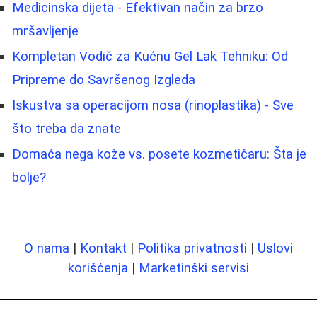
Medicinska dijeta - Efektivan način za brzo
mršavljenje
Kompletan Vodič za Kućnu Gel Lak Tehniku: Od
Pripreme do Savršenog Izgleda
Iskustva sa operacijom nosa (rinoplastika) - Sve
što treba da znate
Domaća nega kože vs. posete kozmetičaru: Šta je
bolje?
O nama
|
Kontakt
|
Politika privatnosti
|
Uslovi
korišćenja
|
Marketinški servisi