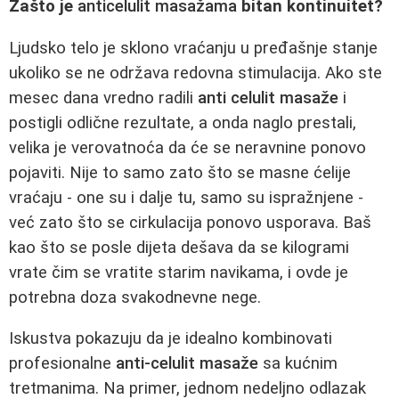
Zašto je
anticelulit masažama
bitan kontinuitet?
Ljudsko telo je sklono vraćanju u pređašnje stanje
ukoliko se ne održava redovna stimulacija. Ako ste
mesec dana vredno radili
anti celulit masaže
i
postigli odlične rezultate, a onda naglo prestali,
velika je verovatnoća da će se neravnine ponovo
pojaviti. Nije to samo zato što se masne ćelije
vraćaju - one su i dalje tu, samo su ispražnjene -
već zato što se cirkulacija ponovo usporava. Baš
kao što se posle dijeta dešava da se kilogrami
vrate čim se vratite starim navikama, i ovde je
potrebna doza svakodnevne nege.
Iskustva pokazuju da je idealno kombinovati
profesionalne
anti-celulit masaže
sa kućnim
tretmanima. Na primer, jednom nedeljno odlazak