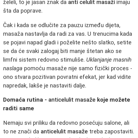
želeli, to je jasan znak da
anti celulit masaži
imaju
šta da poprave.
Čak i kada se odlučite za pauzu između dijeta,
masaža nastavlja da radi za vas. U trenucima kada
se pojavi napad gladi i poželite nešto slatko, setite
se da će svaki zalogaj biti manje štetan ako se
limfni sistem redovno stimuliše.
Uklanjanje masnih
naslaga
pomoću masaže nije samo fizički proces -
ono stvara pozitivan povratni efekat, jer kad vidite
napredak, lakše je nastaviti dalje.
Domaća rutina -
anticelulit masaže
koje možete
raditi same
Nemaju svi priliku da redovno posećuju salone, ali
to ne znači da
anticelulit masaže
treba zapostaviti.