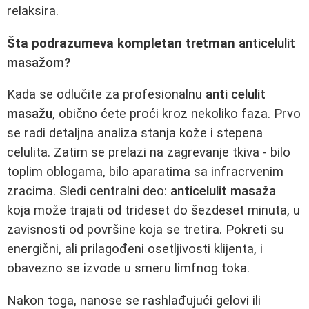
relaksira.
Šta podrazumeva kompletan tretman
anticelulit
masažom
?
Kada se odlučite za profesionalnu
anti celulit
masažu
, obično ćete proći kroz nekoliko faza. Prvo
se radi detaljna analiza stanja kože i stepena
celulita. Zatim se prelazi na zagrevanje tkiva - bilo
toplim oblogama, bilo aparatima sa infracrvenim
zracima. Sledi centralni deo:
anticelulit masaža
koja može trajati od trideset do šezdeset minuta, u
zavisnosti od površine koja se tretira. Pokreti su
energični, ali prilagođeni osetljivosti klijenta, i
obavezno se izvode u smeru limfnog toka.
Nakon toga, nanose se rashlađujući gelovi ili