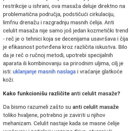
restrikcije u ishrani, ova masaža deluje direktno na
problematična područja, podstičući cirkulaciju,
limfnu drenažu i razgradnju masnih ćelija. Anti
celulit masaža nije samo još jedan kozmetički trend
- reč je o tehnici koja se decenijama usavršava i čija
je efikasnost potvrđena kroz različita iskustva. Bilo
da je reč o ručnoj metodi, upotrebi specijalnih
aparata ili kombinovanju sa prirodnim uljima, cilj je
isti:
uklanjanje masnih naslaga
i vraćanje glatkoće
koži.
Kako funkcionišu različite
anti celulit masaže
?
Da bismo razumeli zašto su
anti celulit masaže
toliko hvaljene, potrebno je zaviriti u njihov
mehanizam. Celulit nastaje kada se masne ćelije