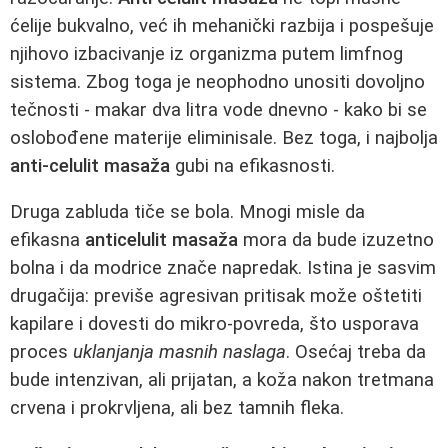
ćelije bukvalno, već ih mehanički razbija i pospešuje
njihovo izbacivanje iz organizma putem limfnog
sistema. Zbog toga je neophodno unositi dovoljno
tečnosti - makar dva litra vode dnevno - kako bi se
oslobođene materije eliminisale. Bez toga, i najbolja
anti-celulit masaža
gubi na efikasnosti.
Druga zabluda tiče se bola. Mnogi misle da
efikasna
anticelulit masaža
mora da bude izuzetno
bolna i da modrice znače napredak. Istina je sasvim
drugačija: previše agresivan pritisak može oštetiti
kapilare i dovesti do mikro-povreda, što usporava
proces
uklanjanja masnih naslaga
. Osećaj treba da
bude intenzivan, ali prijatan, a koža nakon tretmana
crvena i prokrvljena, ali bez tamnih fleka.