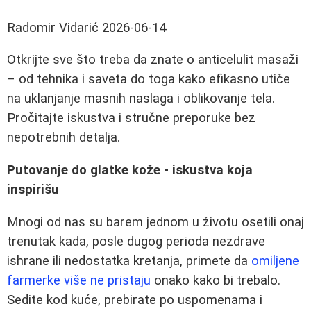
Radomir Vidarić
2026-06-14
Otkrijte sve što treba da znate o anticelulit masaži
– od tehnika i saveta do toga kako efikasno utiče
na uklanjanje masnih naslaga i oblikovanje tela.
Pročitajte iskustva i stručne preporuke bez
nepotrebnih detalja.
Putovanje do glatke kože - iskustva koja
inspirišu
Mnogi od nas su barem jednom u životu osetili onaj
trenutak kada, posle dugog perioda nezdrave
ishrane ili nedostatka kretanja, primete da
omiljene
farmerke više ne pristaju
onako kako bi trebalo.
Sedite kod kuće, prebirate po uspomenama i