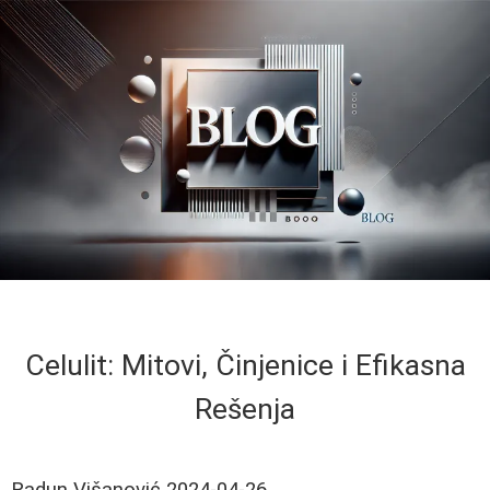
Celulit: Mitovi, Činjenice i Efikasna
Rešenja
Radun Višanović
2024-04-26