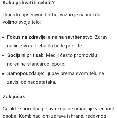
Kako prihvatiti celulit?
Umesto opsesivne borbe, važno je naučiti da
volimo svoje telo:
Fokus na zdravlje, a ne na savršenstvo:
Zdrav
način života treba da bude prioritet.
Socijalni pritisak:
Mediji često promovišu
nerealne standarde lepote.
Samopouzdanje:
Ljubav prema svom telu ne
zavisi od nedostataka.
Zaključak
Celulit je prirodna pojava koja ne umanjuje vrednost
osobe. Kombinacijom zdrave ishrane, redovnog