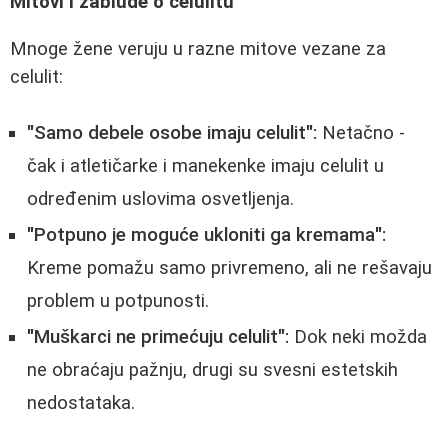
Mitovi i zablude o celulitu
Mnoge žene veruju u razne mitove vezane za
celulit:
"Samo debele osobe imaju celulit":
Netačno -
čak i atletičarke i manekenke imaju celulit u
određenim uslovima osvetljenja.
"Potpuno je moguće ukloniti ga kremama":
Kreme pomažu samo privremeno, ali ne rešavaju
problem u potpunosti.
"Muškarci ne primećuju celulit":
Dok neki možda
ne obraćaju pažnju, drugi su svesni estetskih
nedostataka.