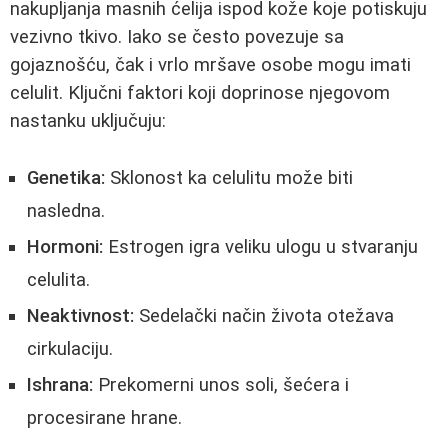
nakupljanja masnih ćelija ispod kože koje potiskuju
vezivno tkivo. Iako se često povezuje sa
gojaznošću, čak i vrlo mršave osobe mogu imati
celulit. Ključni faktori koji doprinose njegovom
nastanku uključuju:
Genetika:
Sklonost ka celulitu može biti
nasledna.
Hormoni:
Estrogen igra veliku ulogu u stvaranju
celulita.
Neaktivnost:
Sedelački način života otežava
cirkulaciju.
Ishrana:
Prekomerni unos soli, šećera i
procesirane hrane.