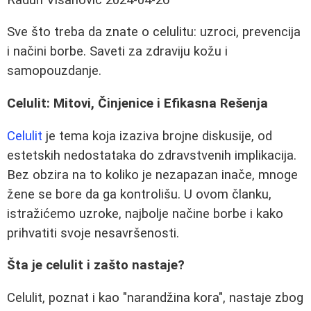
Sve što treba da znate o celulitu: uzroci, prevencija
i načini borbe. Saveti za zdraviju kožu i
samopouzdanje.
Celulit: Mitovi, Činjenice i Efikasna Rešenja
Celulit
je tema koja izaziva brojne diskusije, od
estetskih nedostataka do zdravstvenih implikacija.
Bez obzira na to koliko je nezapazan inače, mnoge
žene se bore da ga kontrolišu. U ovom članku,
istražićemo uzroke, najbolje načine borbe i kako
prihvatiti svoje nesavršenosti.
Šta je celulit i zašto nastaje?
Celulit, poznat i kao "narandžina kora", nastaje zbog