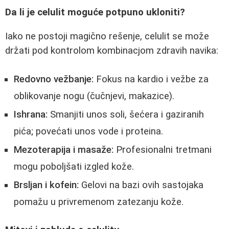
Da li je celulit moguće potpuno ukloniti?
Iako ne postoji magično rešenje, celulit se može
držati pod kontrolom kombinacjom zdravih navika:
Redovno vežbanje:
Fokus na kardio i vežbe za
oblikovanje nogu (čučnjevi, makazice).
Ishrana:
Smanjiti unos soli, šećera i gaziranih
pića; povećati unos vode i proteina.
Mezoterapija i masaže:
Profesionalni tretmani
mogu poboljšati izgled kože.
Brsljan i kofein:
Gelovi na bazi ovih sastojaka
pomažu u privremenom zatezanju kože.