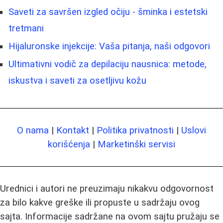
Saveti za savršen izgled očiju - šminka i estetski
tretmani
Hijaluronske injekcije: Vaša pitanja, naši odgovori
Ultimativni vodič za depilaciju nausnica: metode,
iskustva i saveti za osetljivu kožu
O nama
|
Kontakt
|
Politika privatnosti
|
Uslovi
korišćenja
|
Marketinški servisi
Urednici i autori ne preuzimaju nikakvu odgovornost
za bilo kakve greške ili propuste u sadržaju ovog
sajta. Informacije sadržane na ovom sajtu pružaju se