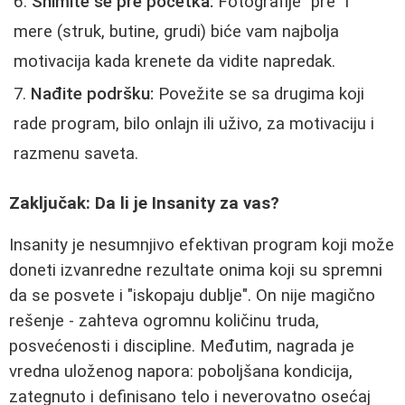
Snimite se pre početka:
Fotografije "pre" i
mere (struk, butine, grudi) biće vam najbolja
motivacija kada krenete da vidite napredak.
Nađite podršku:
Povežite se sa drugima koji
rade program, bilo onlajn ili uživo, za motivaciju i
razmenu saveta.
Zaključak: Da li je Insanity za vas?
Insanity je nesumnjivo efektivan program koji može
doneti izvanredne rezultate onima koji su spremni
da se posvete i "iskopaju dublje". On nije magično
rešenje - zahteva ogromnu količinu truda,
posvećenosti i discipline. Međutim, nagrada je
vredna uloženog napora: poboljšana kondicija,
zategnuto i definisano telo i neverovatno osećaj