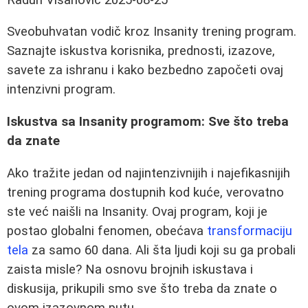
Sveobuhvatan vodič kroz Insanity trening program.
Saznajte iskustva korisnika, prednosti, izazove,
savete za ishranu i kako bezbedno započeti ovaj
intenzivni program.
Iskustva sa Insanity programom: Sve što treba
da znate
Ako tražite jedan od najintenzivnijih i najefikasnijih
trening programa dostupnih kod kuće, verovatno
ste već naišli na Insanity. Ovaj program, koji je
postao globalni fenomen, obećava
transformaciju
tela
za samo 60 dana. Ali šta ljudi koji su ga probali
zaista misle? Na osnovu brojnih iskustava i
diskusija, prikupili smo sve što treba da znate o
ovom izazovnom putu.