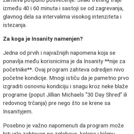
između 40 i 60 minuta i sastoji se od zagrevanja,
glavnog dela sa intervalima visokog intenziteta i
istezanja.
Za koga je Insanity namenjen?
Jedna od prvih i najvažnijih napomena koja se
ponavlja među korisnicima je da Insanity **nije za
početnike**. Ovaj program zahteva odredjen nivo
početne kondicije. Mnogi ističu da je pametno prvo
izgraditi osnovnu kondiciju i snagu kroz neke blaže
programe (poput Jillian Michaels "30 Day Shred" ili
redovnog trčanja) pre nego što se krene sa
Insanityjem.
Posebno je važno napomenuti da program može
biti vrlo zahtevan po zglobove, kolena i kičmu.