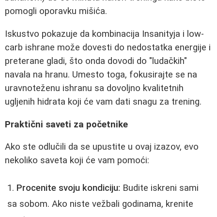
pomogli oporavku mišića.
Iskustvo pokazuje da kombinacija Insanityja i low-
carb ishrane može dovesti do nedostatka energije i
preterane gladi, što onda dovodi do "ludačkih"
navala na hranu. Umesto toga, fokusirajte se na
uravnoteženu ishranu sa dovoljno kvalitetnih
ugljenih hidrata koji će vam dati snagu za trening.
Praktični saveti za početnike
Ako ste odlučili da se upustite u ovaj izazov, evo
nekoliko saveta koji će vam pomoći:
Procenite svoju kondiciju:
Budite iskreni sami
sa sobom. Ako niste vežbali godinama, krenite