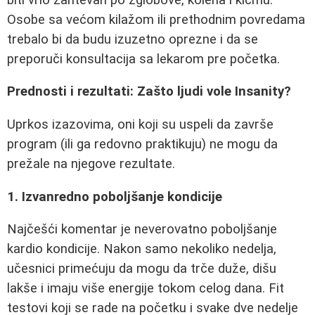
Osobe sa većom kilažom ili prethodnim povredama
trebalo bi da budu izuzetno oprezne i da se
preporuči konsultacija sa lekarom pre početka.
Prednosti i rezultati: Zašto ljudi vole Insanity?
Uprkos izazovima, oni koji su uspeli da završe
program (ili ga redovno praktikuju) ne mogu da
prežale na njegove rezultate.
1. Izvanredno poboljšanje kondicije
Najčešći komentar je neverovatno poboljšanje
kardio kondicije. Nakon samo nekoliko nedelja,
učesnici primećuju da mogu da trče duže, dišu
lakše i imaju više energije tokom celog dana. Fit
testovi koji se rade na početku i svake dve nedelje