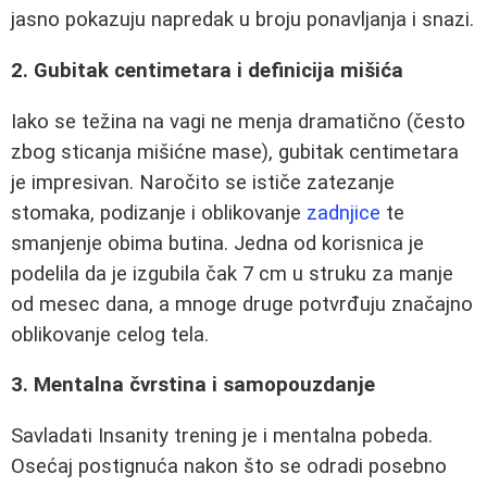
jasno pokazuju napredak u broju ponavljanja i snazi.
2. Gubitak centimetara i definicija mišića
Iako se težina na vagi ne menja dramatično (često
zbog sticanja mišićne mase), gubitak centimetara
je impresivan. Naročito se ističe zatezanje
stomaka, podizanje i oblikovanje
zadnjice
te
smanjenje obima butina. Jedna od korisnica je
podelila da je izgubila čak 7 cm u struku za manje
od mesec dana, a mnoge druge potvrđuju značajno
oblikovanje celog tela.
3. Mentalna čvrstina i samopouzdanje
Savladati Insanity trening je i mentalna pobeda.
Osećaj postignuća nakon što se odradi posebno