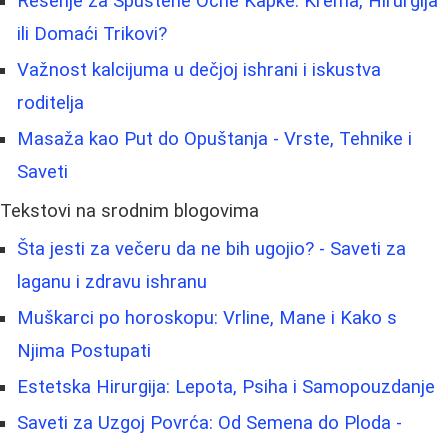
Rešenje za Spuštene Očne Kapke: Krema, Hirurgija
ili Domaći Trikovi?
Važnost kalcijuma u dečjoj ishrani i iskustva
roditelja
Masaža kao Put do Opuštanja - Vrste, Tehnike i
Saveti
Tekstovi na srodnim blogovima
Šta jesti za večeru da ne bih ugojio? - Saveti za
laganu i zdravu ishranu
Muškarci po horoskopu: Vrline, Mane i Kako s
Njima Postupati
Estetska Hirurgija: Lepota, Psiha i Samopouzdanje
Saveti za Uzgoj Povrća: Od Semena do Ploda -