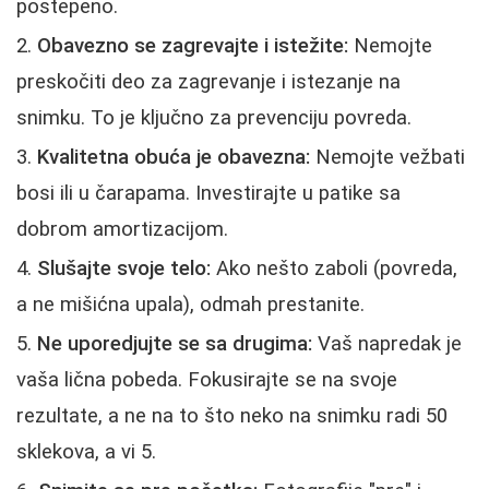
postepeno.
Obavezno se zagrevajte i istežite:
Nemojte
preskočiti deo za zagrevanje i istezanje na
snimku. To je ključno za prevenciju povreda.
Kvalitetna obuća je obavezna:
Nemojte vežbati
bosi ili u čarapama. Investirajte u patike sa
dobrom amortizacijom.
Slušajte svoje telo:
Ako nešto zaboli (povreda,
a ne mišićna upala), odmah prestanite.
Ne uporedjujte se sa drugima:
Vaš napredak je
vaša lična pobeda. Fokusirajte se na svoje
rezultate, a ne na to što neko na snimku radi 50
sklekova, a vi 5.