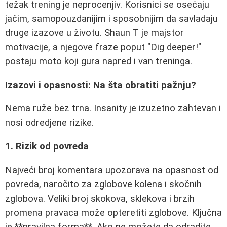
težak trening je neprocenjiv. Korisnici se osećaju
jačim, samopouzdanijim i sposobnijim da savladaju
druge izazove u životu. Shaun T je majstor
motivacije, a njegove fraze poput "Dig deeper!"
postaju moto koji gura napred i van treninga.
Izazovi i opasnosti: Na šta obratiti pažnju?
Nema ruže bez trna. Insanity je izuzetno zahtevan i
nosi odredjene rizike.
1. Rizik od povreda
Najveći broj komentara upozorava na opasnost od
povreda, naročito za zglobove kolena i skočnih
zglobova. Veliki broj skokova, sklekova i brzih
promena pravaca može opteretiti zglobove. Ključna
je **pravilna forma**. Ako ne možete da odradite