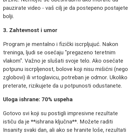
pauzirate video - vaš cilj je da postepeno postajete
bolji.
3. Zahtevnost i umor
Program je mentalno i fizički iscrpljujuć. Nakon
treninga, ljudi se osećaju "pregazeno teretnim
vlakom". Važno je slušati svoje telo. Ako osećate
potpunu iscrpljenost, bolove koji nisu mišićni (nego
zglobovi) ili vrtoglavicu, potreban je odmor. Ukoliko
preterate, rizikujete da u potpunosti odustanete.
Uloga ishrane: 70% uspeha
Gotovo svi koji su postigli impresivne rezultate
ističu da je **ishrana ključna**. Možete raditi
Insanity svaki dan, ali ako se hranite loše, rezultati