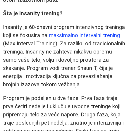
Šta je Insanity trening?
Insanity je 60-dnevni program intenzivnog treninga
koji se fokusira na
maksimalno intervalni trening
(Max Interval Training). Za razliku od tradicionalnih
treninga, Insanity ne zahteva nikakvu opremu -
samo vaše telo, volju i dovoljno prostora za
skakanje. Program vodi trener Shaun T, čija je
energija i motivacija ključna za prevazilaženje
brojnih izazova tokom vežbanja.
Program je podeljen u dve faze. Prva faza traje
prva četiri nedelje i uključuje uvodne treninge koji
pripremaju telo za veće napore. Druga faza, koja
traje poslednjih pet nedelja, znatno je intenzivnija i
zahteva potpuno posvećenje. Svaki trening traje