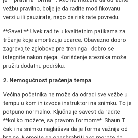
vežbu pravilno, bolje je da radite modifikovanu
verziju ili pauzirate, nego da riskirate povredu.
**Savet:** Uvek radite u kvalitetnim patikama za
trčanje koje amortizuju udarce. Obavezno dobro
zagrevajte zglobove pre treninga i dobro se
istegnite nakon njega. Korišćenje steznika može
pružiti dodatnu podršku.
2. Nemogućnost praćenja tempa
Većina početnika ne može da odradi sve vežbe u
tempu u kom ih izvode instruktori na snimku. To je
potpuno normalno. Ključna je savest da radite
**koliko možete, sa pravom formom**. Shaun T
čak i na snimku naglašava da je forma važnija od
brzine. Nemojte se obeshrabriti ako morate da