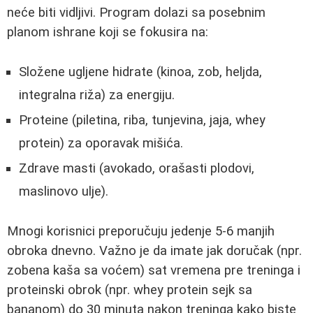
neće biti vidljivi. Program dolazi sa posebnim
planom ishrane koji se fokusira na:
Složene ugljene hidrate (kinoa, zob, heljda,
integralna riža) za energiju.
Proteine (piletina, riba, tunjevina, jaja, whey
protein) za oporavak mišića.
Zdrave masti (avokado, orašasti plodovi,
maslinovo ulje).
Mnogi korisnici preporučuju jedenje 5-6 manjih
obroka dnevno. Važno je da imate jak doručak (npr.
zobena kaša sa voćem) sat vremena pre treninga i
proteinski obrok (npr. whey protein sejk sa
bananom) do 30 minuta nakon treninga kako biste