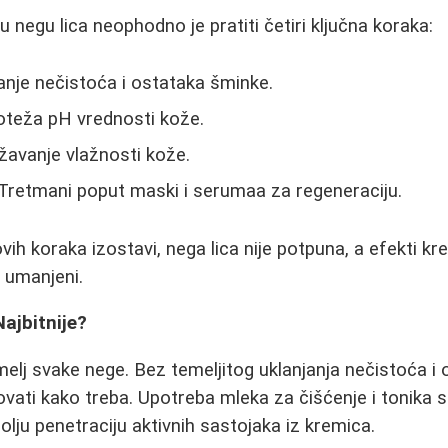
u negu lica neophodno je pratiti četiri ključna koraka:
anje nečistoća i ostataka šminke.
oteža pH vrednosti kože.
žavanje vlažnosti kože.
Tretmani poput maski i serumaa za regeneraciju.
ovih koraka izostavi, nega lica nije potpuna, a efekti kr
 umanjeni.
Najbitnije?
melj svake nege. Bez temeljitog uklanjanja nečistoća i
ati kako treba. Upotreba mleka za čišćenje i tonika 
lju penetraciju aktivnih sastojaka iz kremica.