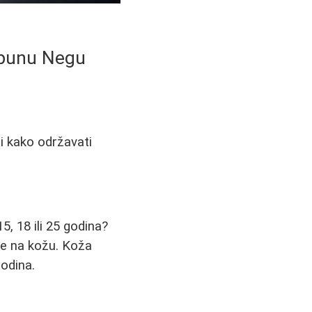
tpunu Negu
 i kako održavati
5, 18 ili 25 godina?
se na kožu. Koža
godina.