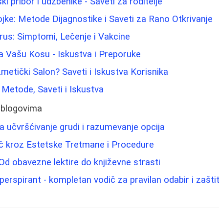
ki pribor i udžbenike - Saveti za roditelje
jke: Metode Dijagnostike i Saveti za Rano Otkrivanje
rus: Simptomi, Lečenje i Vakcine
a Vašu Kosu - Iskustva i Preporuke
metički Salon? Saveti i Iskustva Korisnika
: Metode, Saveti i Iskustva
 blogovima
 učvršćivanje grudi i razumevanje opcija
č kroz Estetske Tretmane i Procedure
: Od obavezne lektire do književne strasti
perspirant - kompletan vodič za pravilan odabir i zašti