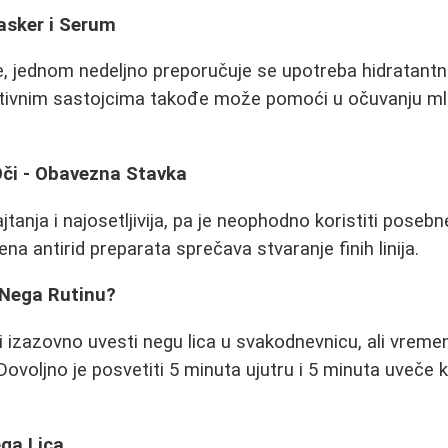
asker i Serum
 jednom nedeljno preporučuje se upotreba hidratantnih
tivnim sastojcima takođe može pomoći u očuvanju ml
Oči - Obavezna Stavka
jtanja i najosetljivija, pa je neophodno koristiti poseb
a antirid preparata sprečava stvaranje finih linija.
 Nega Rutinu?
 izazovno uvesti negu lica u svakodnevnicu, ali vrem
ovoljno je posvetiti 5 minuta ujutru i 5 minuta uveče k
ega Lica