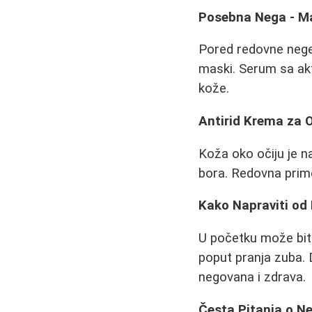
Posebna Nega - M
Pored redovne nege,
maski. Serum sa ak
kože.
Antirid Krema za 
Koža oko očiju je na
bora. Redovna primen
Kako Napraviti od
U početku može biti
poput pranja zuba. D
negovana i zdrava.
Česta Pitanja o N