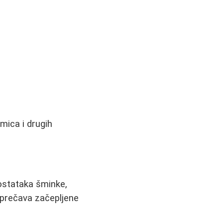
emica i drugih
 ostataka šminke,
sprečava začepljene