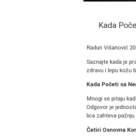
Kada Poče
Radun Višanović
20
Saznajte kada je pr
zdravu i lepu kožu 
Kada Početi sa Ne
Mnogi se pitaju kada
Odgovor je jednosta
lica zahteva pažnju
Četiri Osnovna Ko