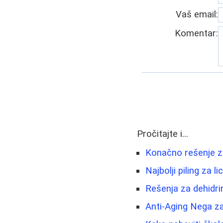
Vaš email:
Komentar:
Pročitajte i...
Konačno rešenje za 
Najbolji piling za 
Rešenja za dehidrir
Anti-Aging Nega za