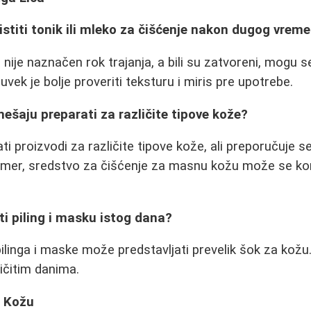
ristiti tonik ili mleko za čišćenje nakon dugog vrem
ije naznačen rok trajanja, a bili su zatvoreni, mogu se 
vek je bolje proveriti teksturu i miris pre upotrebe.
mešaju preparati za različite tipove kože?
 proizvodi za različite tipove kože, ali preporučuje s
mer, sredstvo za čišćenje za masnu kožu može se kori
iti piling i masku istog dana?
linga i maske može predstavljati prevelik šok za kožu. 
ičitim danima.
u Kožu