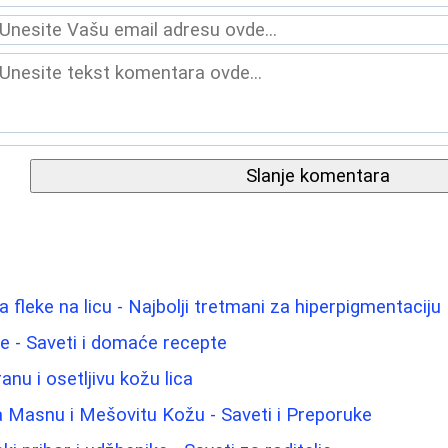
Slanje komentara
fleke na licu - Najbolji tretmani za hiperpigmentaciju
lice - Saveti i domaće recepte
anu i osetljivu kožu lica
 Masnu i Mešovitu Kožu - Saveti i Preporuke