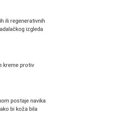
 ili regenerativnih
adalačkog izgleda
ne kreme protiv
enom postaje navika
ako bi koža bila