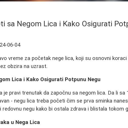
ti sa Negom Lica i Kako Osigurati Po
24-06-04
avo vreme za početak nege lica, koji su osnovni koraci
bez obzira na uzrast.
gom Lica i Kako Osigurati Potpunu Negu
 je pravi trenutak da započnu sa negom lica. Da li sa 1
van - negu lica treba početi čim se prva sminka nane
 i redovnu negu kako bi ostala zdrava i blistala tokom 
raka u Nega Lica