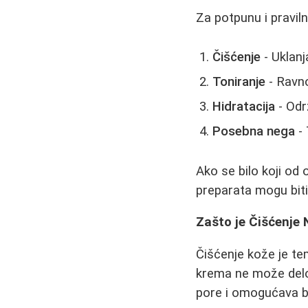
Za potpunu i praviln
Čišćenje
- Uklanj
Toniranje
- Ravn
Hidratacija
- Odr
Posebna nega
- 
Ako se bilo koji od 
preparata mogu biti
Zašto je Čišćenje 
Čišćenje kože je te
krema ne može delov
pore i omogućava bo