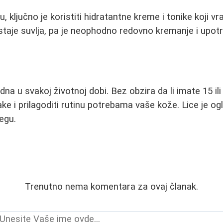
 ključno je koristiti hidratantne kreme i tonike koji v
staje suvlja, pa je neophodno redovno kremanje i upo
na u svakoj životnoj dobi. Bez obzira da li imate 15 ili
ke i prilagoditi rutinu potrebama vaše kože. Lice je og
egu.
Trenutno nema komentara za ovaj članak.