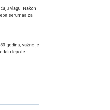
raćaju vlagu. Nakon
treba serumaa za
 50 godina, važno je
ledalo lepote -