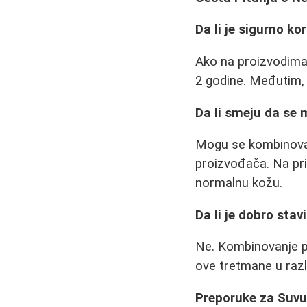
Da li je sigurno ko
Ako na proizvodima n
2 godine. Međutim, u
Da li smeju da se 
Mogu se kombinovati
proizvođača. Na pri
normalnu kožu.
Da li je dobro stav
Ne. Kombinovanje pi
ove tretmane u razl
Preporuke za Suv