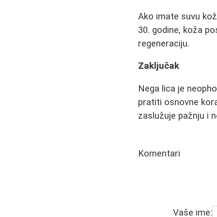
Ako imate suvu kožu,
30. godine, koža po
regeneraciju.
Zaključak
Nega lica je neophod
pratiti osnovne kora
zaslužuje pažnju i n
Komentari
Vaše ime: