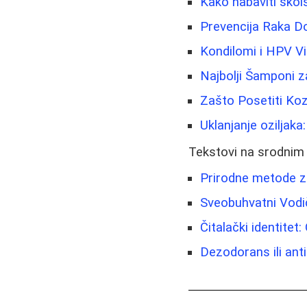
Kako nabaviti škols
Prevencija Raka Do
Kondilomi i HPV Vi
Najbolji Šamponi z
Zašto Posetiti Koz
Uklanjanje oziljaka
Tekstovi na srodnim
Prirodne metode za
Sveobuhvatni Vodi
Čitalački identitet
Dezodorans ili anti