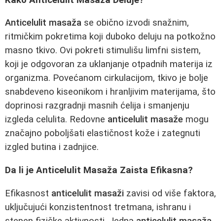
Anticelulit masaža
se obično izvodi snažnim,
ritmičkim pokretima koji duboko deluju na potkožno
masno tkivo. Ovi pokreti stimulišu limfni sistem,
koji je odgovoran za uklanjanje otpadnih materija iz
organizma. Povećanom cirkulacijom, tkivo je bolje
snabdeveno kiseonikom i hranljivim materijama, što
doprinosi razgradnji masnih ćelija i smanjenju
izgleda celulita. Redovne
anticelulit masaže
mogu
značajno poboljšati elastičnost kože i zategnuti
izgled butina i zadnjice.
Da li je Anticelulit Masaža Zaista Efikasna?
Efikasnost
anticelulit masaži
zavisi od više faktora,
uključujući konzistentnost tretmana, ishranu i
stepen fizičke aktivnosti. Jedna
anticelulit masaža