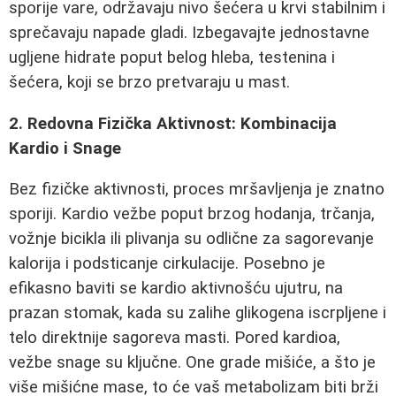
sporije vare, održavaju nivo šećera u krvi stabilnim i
sprečavaju napade gladi. Izbegavajte jednostavne
ugljene hidrate poput belog hleba, testenina i
šećera, koji se brzo pretvaraju u mast.
2. Redovna Fizička Aktivnost: Kombinacija
Kardio i Snage
Bez fizičke aktivnosti, proces mršavljenja je znatno
sporiji. Kardio vežbe poput brzog hodanja, trčanja,
vožnje bicikla ili plivanja su odlične za sagorevanje
kalorija i podsticanje cirkulacije. Posebno je
efikasno baviti se kardio aktivnošću ujutru, na
prazan stomak, kada su zalihe glikogena iscrpljene i
telo direktnije sagoreva masti. Pored kardioa,
vežbe snage su ključne. One grade mišiće, a što je
više mišićne mase, to će vaš metabolizam biti brži