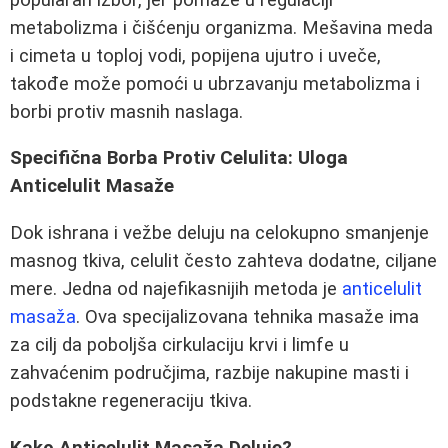
metabolizma i čišćenju organizma. Mešavina meda
i cimeta u toploj vodi, popijena ujutro i uveče,
takođe može pomoći u ubrzavanju metabolizma i
borbi protiv masnih naslaga.
Specifična Borba Protiv Celulita: Uloga
Anticelulit Masaže
Dok ishrana i vežbe deluju na celokupno smanjenje
masnog tkiva, celulit često zahteva dodatne, ciljane
mere. Jedna od najefikasnijih metoda je
anticelulit
masaža
. Ova specijalizovana tehnika masaže ima
za cilj da poboljša cirkulaciju krvi i limfe u
zahvaćenim područjima, razbije nakupine masti i
podstakne regeneraciju tkiva.
Kako Anticelulit Masaža Deluje?