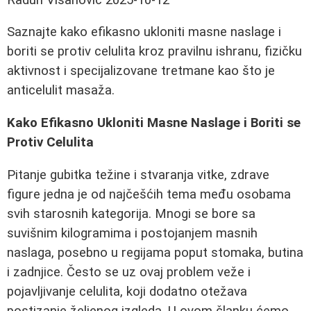
Saznajte kako efikasno ukloniti masne naslage i
boriti se protiv celulita kroz pravilnu ishranu, fizičku
aktivnost i specijalizovane tretmane kao što je
anticelulit masaža.
Kako Efikasno Ukloniti Masne Naslage i Boriti se
Protiv Celulita
Pitanje gubitka težine i stvaranja vitke, zdrave
figure jedna je od najčešćih tema među osobama
svih starosnih kategorija. Mnogi se bore sa
suvišnim kilogramima i postojanjem masnih
naslaga, posebno u regijama poput stomaka, butina
i zadnjice. Često se uz ovaj problem veže i
pojavljivanje celulita, koji dodatno otežava
postizanje željenog izgleda. U ovom članku ćemo