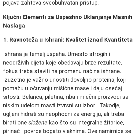
pojava zahteva sveobuhvatan pristup.
Ključni Elementi za Uspeshno Uklanjanje Masnih
Naslaga
1. Ravnoteža u Ishrani: Kvalitet iznad Kvantiteta
Ishrana je temelj uspeha. Umesto strogih i
neodrživih dijeta koje obećavaju brze rezultate,
fokus treba staviti na promenu načina ishrane.
Izuzetno je važno unostiti dovoljno proteina, koji
pomažu u očuvanju mišićne mase i daju osećaj
sitosti. Belanca, piletina, riba i mlečni proizvodi sa
niskim udelom masti izvrsni su izbori. Takodje,
ugljeni hidrati su neophodni za energiju, ali treba
birati one
složene
kao što su integralne žitarice,
pirinač i povrće bogato vlaknima. Ove namirnice se