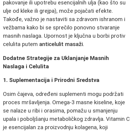
pakovanje ili upotrebu esencijalnih ulja (kao što su
ulje od kleke ili grejpa), može pojačati efekte.
Takođe, važno je nastaviti sa zdravom ishranom i
vežbama kako bi se sprečilo ponovno stvaranje
masnih naslaga. Upornost je ključna u borbi protiv
celulita putem
anticelulit masaži
.
Dodatne Strategije za Uklanjanje Masnih
Naslaga i Celulita
1. Suplementacija i Prirodni Sredstva
Osim čajeva, određeni suplementi mogu podržati
proces mršavljenja. Omega-3 masne kiseline, koje
se nalaze u ribi i orasima, pomažu u smanjenju
upala i poboljšanju metaboličkog zdravlja. Vitamin C
je esencijalan za proizvodnju kolagena, koji