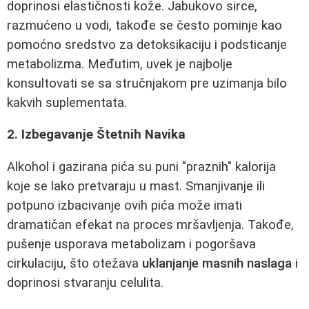
doprinosi elastičnosti kože. Jabukovo sirce,
razmućeno u vodi, takođe se često pominje kao
pomoćno sredstvo za detoksikaciju i podsticanje
metabolizma. Međutim, uvek je najbolje
konsultovati se sa stručnjakom pre uzimanja bilo
kakvih suplementata.
2. Izbegavanje Štetnih Navika
Alkohol i gazirana pića su puni "praznih" kalorija
koje se lako pretvaraju u mast. Smanjivanje ili
potpuno izbacivanje ovih pića može imati
dramatičan efekat na proces mršavljenja. Takođe,
pušenje usporava metabolizam i pogoršava
cirkulaciju, što otežava
uklanjanje masnih naslaga
i
doprinosi stvaranju celulita.