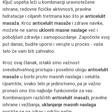
Ključ uspeha leži u kombinaciji uravnotežene
ishrane, redovne fizičke aktivnosti, pravilne
hidratacije i ciljanih tretmana kao što je
anticelulit
masaža
. Kroz
anticelulit masaže
i zdrave navike,
možete ne samo
ukloniti masne naslage
već i
poboljšati zdravlje i samopouzdanje. Započnite svoj
put danas, budite uporni i verujte u proces - vaše
telo će vam biti zahvalno.
Kroz ovaj članak, istakli smo važnost
sveobuhvatnog pristupa i posebno ulogu
anticelulit
masaže
u borbi protiv masnih naslaga i celulita.
Upamtite, svako telo je jedinstveno, pa je važno
pronaći ono što najbolje funkcioniše za vas.
Kombinacijom različitih
anticelulit masaži
, pravilne
ishrane i vežbanja,
uklanjanje masnih naslaga
postiže se na zdrav i održiv način.