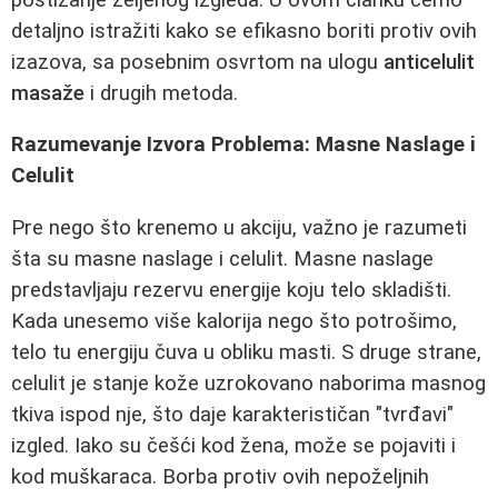
detaljno istražiti kako se efikasno boriti protiv ovih
izazova, sa posebnim osvrtom na ulogu
anticelulit
masaže
i drugih metoda.
Razumevanje Izvora Problema: Masne Naslage i
Celulit
Pre nego što krenemo u akciju, važno je razumeti
šta su masne naslage i celulit. Masne naslage
predstavljaju rezervu energije koju telo skladišti.
Kada unesemo više kalorija nego što potrošimo,
telo tu energiju čuva u obliku masti. S druge strane,
celulit je stanje kože uzrokovano naborima masnog
tkiva ispod nje, što daje karakterističan "tvrđavi"
izgled. Iako su češći kod žena, može se pojaviti i
kod muškaraca. Borba protiv ovih nepoželjnih