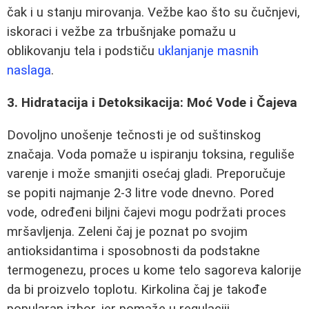
čak i u stanju mirovanja. Vežbe kao što su čučnjevi,
iskoraci i vežbe za trbušnjake pomažu u
oblikovanju tela i podstiču
uklanjanje masnih
naslaga
.
3. Hidratacija i Detoksikacija: Moć Vode i Čajeva
Dovoljno unošenje tečnosti je od suštinskog
značaja. Voda pomaže u ispiranju toksina, reguliše
varenje i može smanjiti osećaj gladi. Preporučuje
se popiti najmanje 2-3 litre vode dnevno. Pored
vode, određeni biljni čajevi mogu podržati proces
mršavljenja. Zeleni čaj je poznat po svojim
antioksidantima i sposobnosti da podstakne
termogenezu, proces u kome telo sagoreva kalorije
da bi proizvelo toplotu. Kirkolina čaj je takođe
popularan izbor, jer pomaže u regulaciji