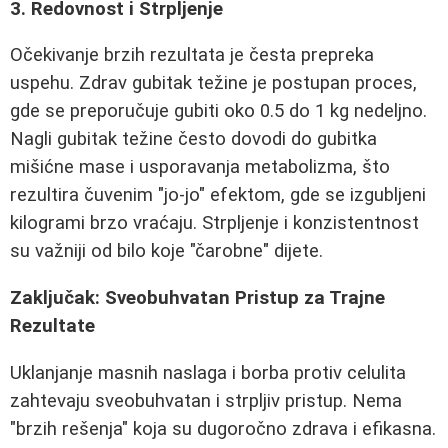
3. Redovnost i Strpljenje
Očekivanje brzih rezultata je česta prepreka
uspehu. Zdrav gubitak težine je postupan proces,
gde se preporučuje gubiti oko 0.5 do 1 kg nedeljno.
Nagli gubitak težine često dovodi do gubitka
mišićne mase i usporavanja metabolizma, što
rezultira čuvenim "jo-jo" efektom, gde se izgubljeni
kilogrami brzo vraćaju. Strpljenje i konzistentnost
su važniji od bilo koje "čarobne" dijete.
Zaključak: Sveobuhvatan Pristup za Trajne
Rezultate
Uklanjanje masnih naslaga i borba protiv celulita
zahtevaju sveobuhvatan i strpljiv pristup. Nema
"brzih rešenja" koja su dugoročno zdrava i efikasna.