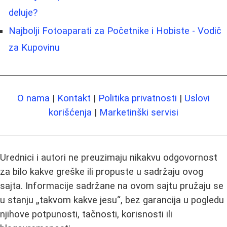
deluje?
Najbolji Fotoaparati za Početnike i Hobiste - Vodič
za Kupovinu
O nama
|
Kontakt
|
Politika privatnosti
|
Uslovi
korišćenja
|
Marketinški servisi
Urednici i autori ne preuzimaju nikakvu odgovornost
za bilo kakve greške ili propuste u sadržaju ovog
sajta. Informacije sadržane na ovom sajtu pružaju se
u stanju „takvom kakve jesu“, bez garancija u pogledu
njihove potpunosti, tačnosti, korisnosti ili