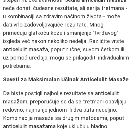
neće doneti čudesne rezultate, ali serija tretmana -
u kombinaciji sa zdravim načinom života - može
dati vrlo zadovoljavajuće rezultate. Mnogi
primećuju glatkoću kože i smanjenje "tvrđavog"
izgleda već nakon nekoliko nedelja. Različite vrste
anticelulit masaža
, poput ručne, suvom četkom ili
uz pomoć uređaja, mogu se prilagoditi individualnim
potrebama.
Saveti za Maksimalan Učinak Anticelulit Masaže
Da biste postigli najbolje rezultate sa
anticelulit
masažom
, preporučuje se da se tretmani obavljaju
redovno, najmanje jednom ili dva puta nedeljno.
Kombinacija masaže sa drugim metodama, poput
anticelulit masažama
koje uključuju hladno