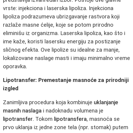
vrste: injekciona i laserska lipoliza. Injekciona
lipoliza podrazumeva ubrizgavanje rastvora koji
razlaže masne ćelije, koje se potom prirodno
eliminišu iz organizma. Laserska lipoliza, kao što i
ime kaže, koristi lasersku energiju za postizanje
sličnog efekta. Ove lipolize su idealne za manje,
lokalizovane naslage masti i imaju minimalno vreme
oporavka.
Lipotransfer: Premestanje masnoće za prirodniji
izgled
Zanimljiva procedura koja kombinuje
uklanjanje
masnih naslaga
i nadoknadu volumena je
lipotransfer
. Tokom
lipotransfera
, masnoća se
prvo uklanja iz jedne zone tela (npr. stomak) putem