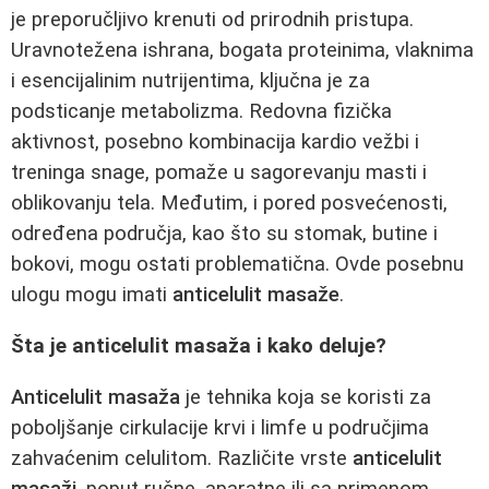
je preporučljivo krenuti od prirodnih pristupa.
Uravnotežena ishrana, bogata proteinima, vlaknima
i esencijalinim nutrijentima, ključna je za
podsticanje metabolizma. Redovna fizička
aktivnost, posebno kombinacija kardio vežbi i
treninga snage, pomaže u sagorevanju masti i
oblikovanju tela. Međutim, i pored posvećenosti,
određena područja, kao što su stomak, butine i
bokovi, mogu ostati problematična. Ovde posebnu
ulogu mogu imati
anticelulit masaže
.
Šta je anticelulit masaža i kako deluje?
Anticelulit masaža
je tehnika koja se koristi za
poboljšanje cirkulacije krvi i limfe u područjima
zahvaćenim celulitom. Različite vrste
anticelulit
masaži
, poput ručne, aparatne ili sa primenom