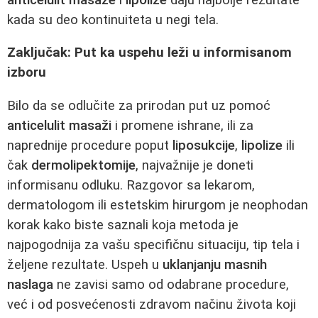
kada su deo kontinuiteta u negi tela.
Zaključak: Put ka uspehu leži u informisanom
izboru
Bilo da se odlučite za prirodan put uz pomoć
anticelulit masaži
i promene ishrane, ili za
naprednije procedure poput
liposukcije
,
lipolize
ili
čak
dermolipektomije
, najvažnije je doneti
informisanu odluku. Razgovor sa lekarom,
dermatologom ili estetskim hirurgom je neophodan
korak kako biste saznali koja metoda je
najpogodnija za vašu specifičnu situaciju, tip tela i
željene rezultate. Uspeh u
uklanjanju masnih
naslaga
ne zavisi samo od odabrane procedure,
već i od posvećenosti zdravom načinu života koji