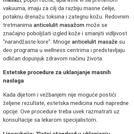
vakuuma, imaju za cilj da razbiju masne ćelije,
potaknu drenažu toksina i zategnu kožu. Redovnim
tretmanima
anticelulit masažom
može se
značajno poboljšati izgled kože i smanjiti vidljivost
"narandžaste kore". Mnoge
anticelulit masaže
su
deo programa u wellness centrima i predstavljaju
odličan dopunjuk zdravom načinu života.
Estetske procedure za uklanjanje masnih
naslaga
Kada dijetom i vežbanjem nije moguće postići
željene rezultate, estetska medicina nudi napredne
opcije. Ove procedure treba uvek razmatrati uz
konsultacije sa lekarom specijalistom.
Liposukcija: Zlatni standard u uklanjanju