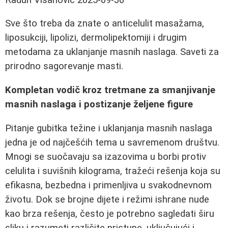
Sve što treba da znate o anticelulit masažama,
liposukciji, lipolizi, dermolipektomiji i drugim
metodama za uklanjanje masnih naslaga. Saveti za
prirodno sagorevanje masti.
Kompletan vodič kroz tretmane za smanjivanje
masnih naslaga i postizanje željene figure
Pitanje gubitka težine i uklanjanja masnih naslaga
jedna je od najčešćih tema u savremenom društvu.
Mnogi se suočavaju sa izazovima u borbi protiv
celulita i suvišnih kilograma, tražeći rešenja koja su
efikasna, bezbedna i primenljiva u svakodnevnom
životu. Dok se brojne dijete i režimi ishrane nude
kao brza rešenja, često je potrebno sagledati širu
sliku i razumeti različite pristupe, uključujući i