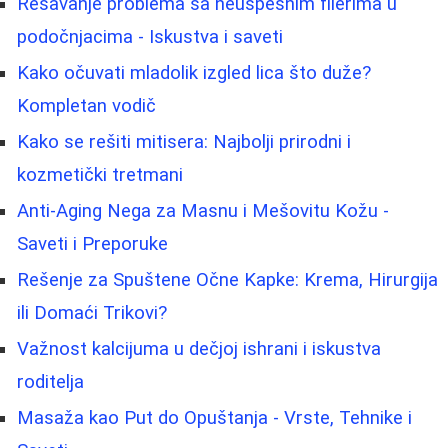
Rešavanje problema sa neuspešnim filerima u
podočnjacima - Iskustva i saveti
Kako očuvati mladolik izgled lica što duže?
Kompletan vodič
Kako se rešiti mitisera: Najbolji prirodni i
kozmetički tretmani
Anti-Aging Nega za Masnu i Mešovitu Kožu -
Saveti i Preporuke
Rešenje za Spuštene Očne Kapke: Krema, Hirurgija
ili Domaći Trikovi?
Važnost kalcijuma u dečjoj ishrani i iskustva
roditelja
Masaža kao Put do Opuštanja - Vrste, Tehnike i