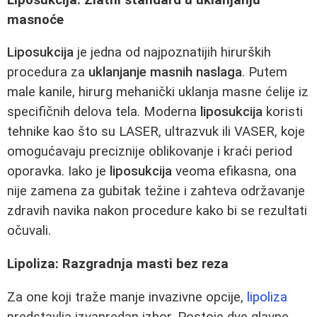
masnoće
Liposukcija
je jedna od najpoznatijih hirurških
procedura za
uklanjanje masnih naslaga
. Putem
male kanile, hirurg mehanički uklanja masne ćelije iz
specifičnih delova tela. Moderna
liposukcija
koristi
tehnike kao što su LASER, ultrazvuk ili VASER, koje
omogućavaju preciznije oblikovanje i kraći period
oporavka. Iako je
liposukcija
veoma efikasna, ona
nije zamena za gubitak težine i zahteva održavanje
zdravih navika nakon procedure kako bi se rezultati
očuvali.
Lipoliza: Razgradnja masti bez reza
Za one koji traže manje invazivne opcije,
lipoliza
predstavlja izvanredan izbor. Postoje dve glavne