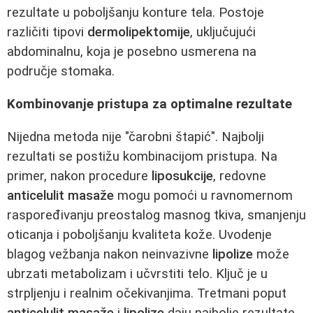
rezultate u poboljšanju konture tela. Postoje
različiti tipovi
dermolipektomije
, uključujući
abdominalnu, koja je posebno usmerena na
područje stomaka.
Kombinovanje pristupa za optimalne rezultate
Nijedna metoda nije "čarobni štapić". Najbolji
rezultati se postižu kombinacijom pristupa. Na
primer, nakon procedure
liposukcije
, redovne
anticelulit masaže
mogu pomoći u ravnomernom
raspoređivanju preostalog masnog tkiva, smanjenju
oticanja i poboljšanju kvaliteta kože. Uvodenje
blagog vežbanja nakon neinvazivne
lipolize
može
ubrzati metabolizam i učvrstiti telo. Ključ je u
strpljenju i realnim očekivanjima. Tretmani poput
anticelulit masaže
i
lipolize
daju najbolje rezultate