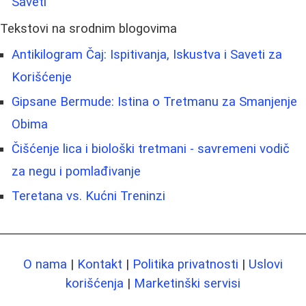
Saveti
Tekstovi na srodnim blogovima
Antikilogram Čaj: Ispitivanja, Iskustva i Saveti za
Korišćenje
Gipsane Bermude: Istina o Tretmanu za Smanjenje
Obima
Čišćenje lica i biološki tretmani - savremeni vodič
za negu i pomlađivanje
Teretana vs. Kućni Treninzi
O nama
|
Kontakt
|
Politika privatnosti
|
Uslovi
korišćenja
|
Marketinški servisi