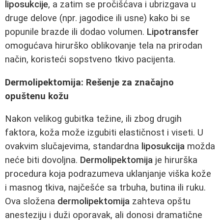
liposukcije
, a zatim se pročišćava i ubrizgava u
druge delove (npr. jagodice ili usne) kako bi se
popunile brazde ili dodao volumen.
Lipotransfer
omogućava hirurško oblikovanje tela na prirodan
način, koristeći sopstveno tkivo pacijenta.
Dermolipektomija: Rešenje za značajno
opuštenu kožu
Nakon velikog gubitka težine, ili zbog drugih
faktora, koža može izgubiti elastičnost i viseti. U
ovakvim slučajevima, standardna
liposukcija
možda
neće biti dovoljna.
Dermolipektomija
je hirurška
procedura koja podrazumeva uklanjanje viška kože
i masnog tkiva, najčešće sa trbuha, butina ili ruku.
Ova složena
dermolipektomija
zahteva opštu
anesteziju i duži oporavak, ali donosi dramatične