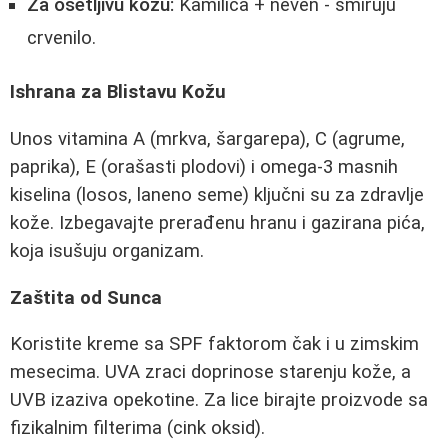
Za osetljivu kožu:
Kamilica + neven - smiruju
crvenilo.
Ishrana za Blistavu Kožu
Unos vitamina A (mrkva, šargarepa), C (agrume,
paprika), E (orašasti plodovi) i omega-3 masnih
kiselina (losos, laneno seme) ključni su za zdravlje
kože. Izbegavajte prerađenu hranu i gazirana pića,
koja isušuju organizam.
Zaštita od Sunca
Koristite kreme sa SPF faktorom čak i u zimskim
mesecima. UVA zraci doprinose starenju kože, a
UVB izaziva opekotine. Za lice birajte proizvode sa
fizikalnim filterima (cink oksid).