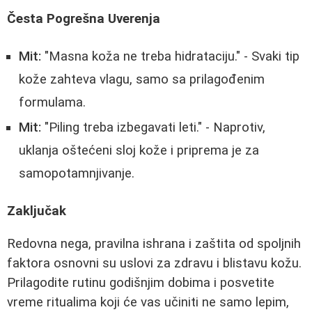
Česta Pogrešna Uverenja
Mit:
"Masna koža ne treba hidrataciju." - Svaki tip
kože zahteva vlagu, samo sa prilagođenim
formulama.
Mit:
"Piling treba izbegavati leti." - Naprotiv,
uklanja oštećeni sloj kože i priprema je za
samopotamnjivanje.
Zaključak
Redovna nega, pravilna ishrana i zaštita od spoljnih
faktora osnovni su uslovi za zdravu i blistavu kožu.
Prilagodite rutinu godišnjim dobima i posvetite
vreme ritualima koji će vas učiniti ne samo lepim,