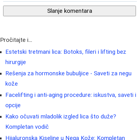
Slanje komentara
Pročitajte i...
Estetski tretmani lica: Botoks, fileri i lifting bez
hirurgije
Rešenja za hormonske bubuljice - Saveti za negu
kože
Facelifting i anti-aging procedure: iskustva, saveti i
opcije
Kako očuvati mladolik izgled lica što duže?
Kompletan vodič
Hijaluronska Kiseline u Nega Kože: Kompletan