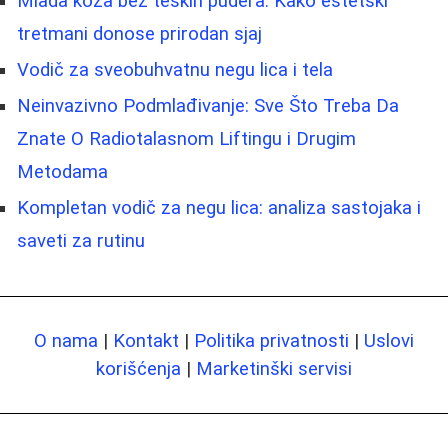
Mlada koža bez teških pudera: Kako estetski
tretmani donose prirodan sjaj
Vodič za sveobuhvatnu negu lica i tela
Neinvazivno Podmlađivanje: Sve Što Treba Da
Znate O Radiotalasnom Liftingu i Drugim
Metodama
Kompletan vodič za negu lica: analiza sastojaka i
saveti za rutinu
O nama
|
Kontakt
|
Politika privatnosti
|
Uslovi
korišćenja
|
Marketinški servisi