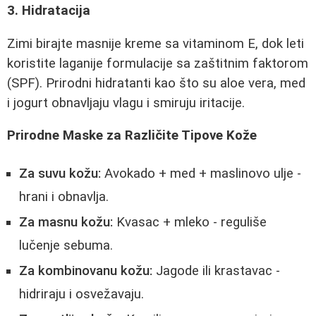
3. Hidratacija
Zimi birajte masnije kreme sa vitaminom E, dok leti
koristite laganije formulacije sa zaštitnim faktorom
(SPF). Prirodni hidratanti kao što su aloe vera, med
i jogurt obnavljaju vlagu i smiruju iritacije.
Prirodne Maske za Različite Tipove Kože
Za suvu kožu:
Avokado + med + maslinovo ulje -
hrani i obnavlja.
Za masnu kožu:
Kvasac + mleko - reguliše
lučenje sebuma.
Za kombinovanu kožu:
Jagode ili krastavac -
hidriraju i osvežavaju.