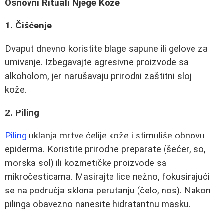
Osnovni Rituali Njege Kože
1. Čišćenje
Dvaput dnevno koristite blage sapune ili gelove za
umivanje. Izbegavajte agresivne proizvode sa
alkoholom, jer narušavaju prirodni zaštitni sloj
kože.
2. Piling
Piling
uklanja mrtve ćelije kože i stimuliše obnovu
epiderma. Koristite prirodne preparate (šećer, so,
morska sol) ili kozmetičke proizvode sa
mikročesticama. Masirajte lice nežno, fokusirajući
se na područja sklona perutanju (čelo, nos). Nakon
pilinga obavezno nanesite hidratantnu masku.