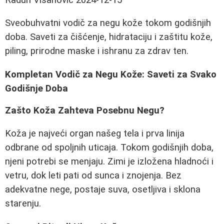
Sveobuhvatni vodič za negu kože tokom godišnjih
doba. Saveti za čišćenje, hidrataciju i zaštitu kože,
piling, prirodne maske i ishranu za zdrav ten.
Kompletan Vodič za Negu Kože: Saveti za Svako
Godišnje Doba
Zašto Koža Zahteva Posebnu Negu?
Koža je najveći organ našeg tela i prva linija
odbrane od spoljnih uticaja. Tokom godišnjih doba,
njeni potrebi se menjaju. Zimi je izložena hladnoći i
vetru, dok leti pati od sunca i znojenja. Bez
adekvatne nege, postaje suva, osetljiva i sklona
starenju.