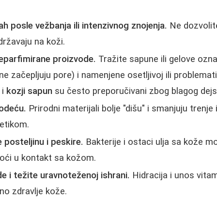
h posle vežbanja ili intenzivnog znojenja.
Ne dozvolite
državaju na koži.
neparfimirane proizvode.
Tražite sapune ili gelove ozn
 začepljuju pore) i namenjene osetljivoj ili problemati
i
kozji sapun
su često preporučivani zbog blagog dejs
odeću.
Prirodni materijali bolje "dišu" i smanjuju trenje i 
tetikom.
posteljinu i peskire.
Bakterije i ostaci ulja sa kože m
doći u kontakt sa kožom.
de i težite uravnoteženoj ishrani.
Hidracija i unos vitam
pno zdravlje kože.