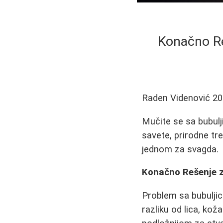
Konačno Re
Raden Videnović
20
Mučite se sa bubul
savete, prirodne tr
jednom za svagda.
Konačno Rešenje z
Problem sa bubuljic
razliku od lica, koža