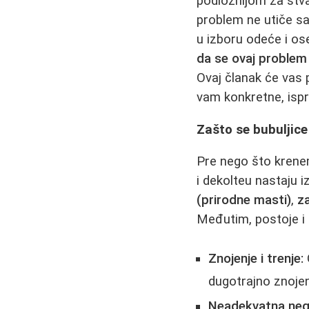
podložnijom za stva
problem ne utiče sa
u izboru odeće i o
da se ovaj problem 
Ovaj članak će vas p
vam konkretne, isp
Zašto se bubuljice
Pre nego što krenem
i dekolteu nastaju i
(prirodne masti)
,
z
Međutim, postoje i 
Znojenje i trenje:
dugotrajno znojenj
Neadekvatna neg