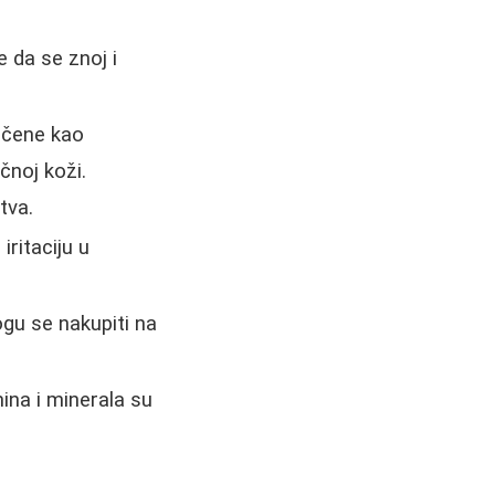
 da se znoj i
ačene kao
čnoj koži.
tva.
iritaciju u
ogu se nakupiti na
ina i minerala su