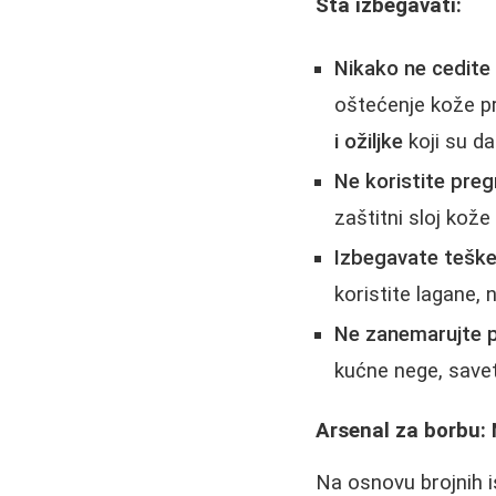
Šta izbegavati:
Nikako ne cedite 
oštećenje kože pro
i ožiljke
koji su da
Ne koristite preg
zaštitni sloj kože 
Izbegavate teške
koristite lagane,
Ne zanemarujte 
kućne nege, save
Arsenal za borbu:
Na osnovu brojnih is