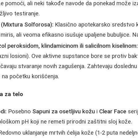
e pomoći, ali neki takođe navode da ponekad može iza
ljivo testiranje.
Mixtura Solforosa):
Klasično apotekarsko sredstvo k
 miris, ali veoma efikasno isušuje upaljene bubuljice. N
ol peroksidom, klindamicinom ili salicilnom kiselinom:
ni losioni). Ove aktivne supstance bore se protiv bakte
rečavaju stvaranje novih zagušenja. Zahtevaju dosledn
e na početku korišćenja.
a za telo
di:
Posebno
Sapuni za osetljivu kožu
i
Clear Face
seri
ološkom pH koji ne remeti prirodni zaštitni sloj kože.
edovno uklanjanje mrtvih ćelija kože (1-2 puta nedelj