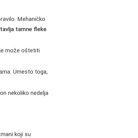
pravilo. Mehaničko
avlja tamne fleke
je može oštetiti
cama. Umesto toga,
on nekoliko nedelja
tmani koji su