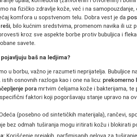
ranje upala, komedona (zatvorenih i otvorenih) i bolnih
mo na fizičko zdravlje kože, već i na samopouzdanje,
sećaj komfora u sopstvenom telu. Dobra vest je da
pos
reši
, bilo kućnim sredstvima, promenom navika ili uz 
rovesti kroz sve aspekte borbe protiv bubuljica i fleka
robane savete.
 pojavljuju baš na ledjima?
o u borbu, važno je razumeti neprijatelja. Bubuljice n
z istih osnovnih razloga kao i one na licu:
prekomerno 
ačepljenje pora
mrtvim ćelijama kože i bakterijama, te
specifični faktori koji pogoršavaju stanje upravo na ov
Odeća (posebno od sintetičkih materijala), rančevi, sp
e bez odmah tuširanja mogu iritirati kožu i blokirati p
a:
Korišćenje prejakih, parfimisanih gelova za tuširanje 