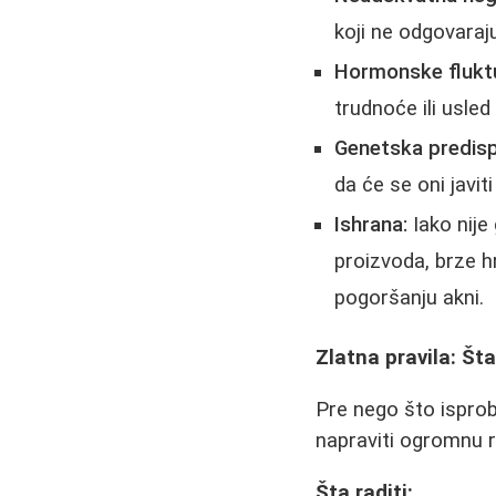
koji ne odgovaraju 
Hormonske fluktu
trudnoće ili usle
Genetska predisp
da će se oni javiti
Ishrana:
Iako nije
proizvoda, brze h
pogoršanju akni.
Zlatna pravila: Št
Pre nego što ispro
napraviti ogromnu r
Šta raditi: