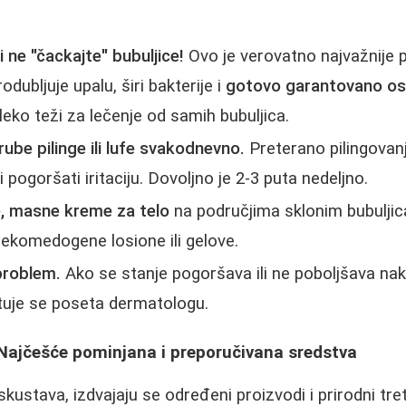
i ne "čackajte" bubuljice!
Ovo je verovatno najvažnije 
dubljuje upalu, širi bakterije i
gotovo garantovano ost
leko teži za lečenje od samih bubuljica.
rube pilinge ili lufe svakodnevno.
Preterano pilingovan
i pogoršati iritaciju. Dovoljno je 2-3 puta nedeljno.
, masne kreme za telo
na područjima sklonim bubulji
 nekomedogene losione ili gelove.
problem.
Ako se stanje pogoršava ili ne poboljšava nak
tuje se poseta dermatologu.
 Najčešće pominjana i preporučivana sredstva
kustava, izdvajaju se određeni proizvodi i prirodni tre