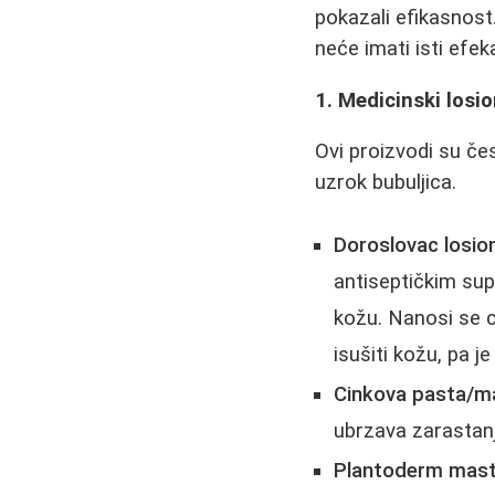
pokazali efikasnos
neće imati isti efek
1. Medicinski losi
Ovi proizvodi su čes
uzrok bubuljica.
Doroslovac losion
antiseptičkim s
kožu. Nanosi se c
isušiti kožu, pa je
Cinkova pasta/m
ubrzava zarastanj
Plantoderm mast