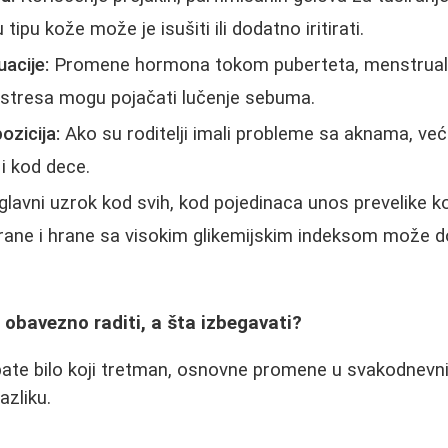
tipu kože može je isušiti ili dodatno iritirati.
acije:
Promene hormona tokom puberteta, menstrualn
d stresa mogu pojačati lučenje sebuma.
ozicija:
Ako su roditelji imali probleme sa aknama, ve
 i kod dece.
 glavni uzrok kod svih, kod pojedinaca unos prevelike k
rane i hrane sa visokim glikemijskim indeksom može d
a obavezno raditi, a šta izbegavati?
bate bilo koji tretman, osnovne promene u svakodne
azliku.