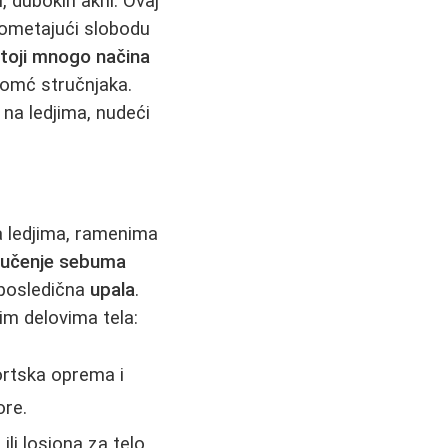
, dubokih akni. Ovaj
 ometajući slobodu
toji mnogo načina
pomć stručnjaka.
 na ledjima, nudeći
a ledjima, ramenima
lučenje sebuma
 posledična
upala
.
im delovima tela:
ortska oprema i
ore.
ili losiona za telo