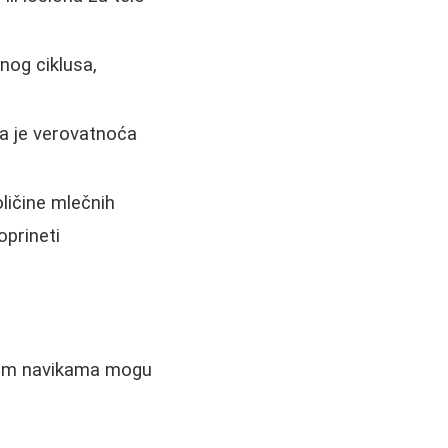
og ciklusa,
ća je verovatnoća
oličine mlečnih
oprineti
vnim navikama mogu