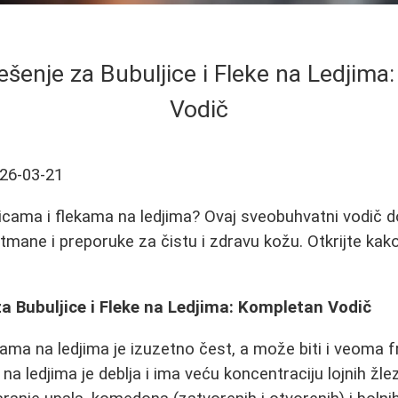
šenje za Bubuljice i Fleke na Ledjima
Vodič
26-03-21
jicama i flekama na ledjima? Ovaj sveobuhvatni vodič 
etmane i preporuke za čistu i zdravu kožu. Otkrijte kak
a Bubuljice i Fleke na Ledjima: Kompletan Vodič
ama na ledjima je izuzetno čest, a može biti i veoma fr
 na ledjima je deblja i ima veću koncentraciju lojnih žlezd