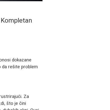
: Kompletan
donosi dokazane
o da rešite problem
ustrirajući. Za
i, što je čini