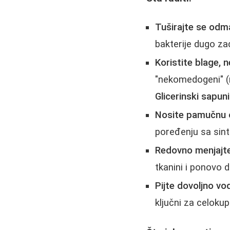
Tuširajte se odma
bakterije dugo za
Koristite blage, 
"nekomedogeni" (ne
Glicerinski sapuni
Nosite pamučnu 
poređenju sa sin
Redovno menjajte 
tkanini i ponovo 
Pijte dovoljno vo
ključni za celoku