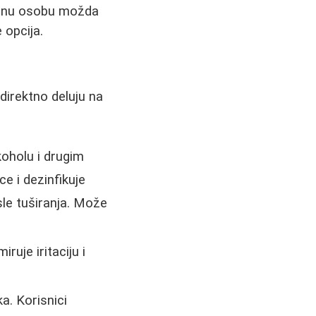
jednu osobu možda
 opcija.
direktno deluju na
koholu i drugim
e i dezinfikuje
le tuširanja. Može
iruje iritaciju i
a. Korisnici