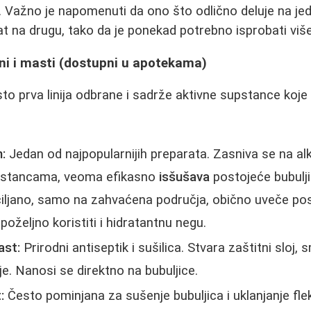
t. Važno je napomenuti da ono što odlično deluje na 
at na drugu, tako da je ponekad potrebno isprobati više
oni i masti (dostupni u apotekama)
to prva linija odbrane i sadrže aktivne supstance koje 
:
Jedan od najpopularnijih preparata. Zasniva se na al
upstancama, veoma efikasno
isšušava
postojeće bubuljic
iljano, samo na zahvaćena područja, obično uveče pos
 poželjno koristiti i hidratantnu negu.
ast:
Prirodni antiseptik i sušilica. Stvara zaštitni sloj, sm
e. Nanosi se direktno na bubuljice.
:
Često pominjana za sušenje bubuljica i uklanjanje flek