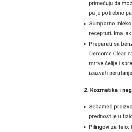
primećuju da mož
pa je potrebno paž
Sumporno mleko (
recepturi. Ima jak
Preparati sa benz
Dercome Clear, raz
mrtve ćelije i sp
izazvati perutanj
2. Kozmetika i neg
Sebamed proizvo
prednost je u fizi
Pilingovi za telo:
R