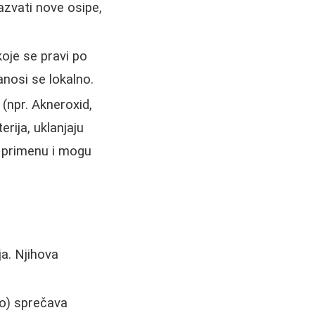
zvati nove osipe,
oje se pravi po
anosi se lokalno.
(npr. Akneroxid,
rija, uklanjaju
u primenu i mogu
ja. Njihova
no) sprečava