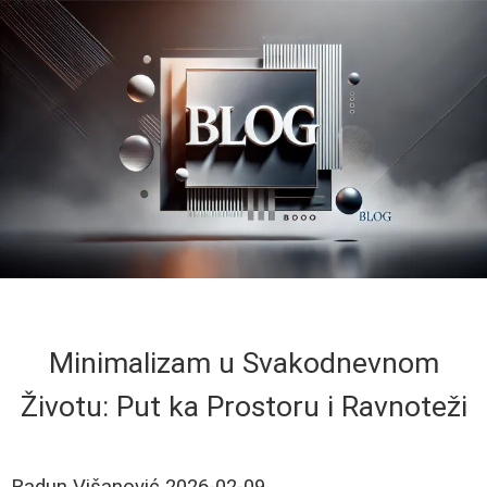
Minimalizam u Svakodnevnom
Životu: Put ka Prostoru i Ravnoteži
Radun Višanović
2026-02-09