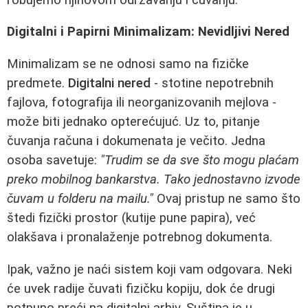
Digitalni i Papirni Minimalizam: Nevidljivi Nered
Minimalizam se ne odnosi samo na fizičke
predmete.
Digitalni nered
- stotine nepotrebnih
fajlova, fotografija ili neorganizovanih mejlova -
može biti jednako opterećujuć. Uz to, pitanje
čuvanja računa i dokumenata je večito. Jedna
osoba savetuje:
"Trudim se da sve što mogu plaćam
preko mobilnog bankarstva. Tako jednostavno izvode
čuvam u folderu na mailu."
Ovaj pristup ne samo što
štedi fizički prostor (kutije pune papira), već
olakšava i pronalaženje potrebnog dokumenta.
Ipak, važno je naći sistem koji vam odgovara. Neki
će uvek radije čuvati fizičku kopiju, dok će drugi
potpuno preći na digitalni arhiv. Suština je u