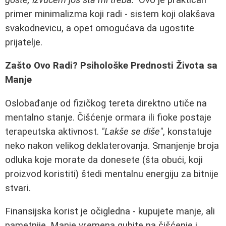
primer minimalizma koji radi - sistem koji olakšava
svakodnevicu, a opet omogućava da ugostite
prijatelje.
Zašto Ovo Radi? Psihološke Prednosti Života sa
Manje
Oslobađanje od fizičkog tereta direktno utiče na
mentalno stanje. Čišćenje ormara ili fioke postaje
terapeutska aktivnost.
"Lakše se diše"
, konstatuje
neko nakon velikog deklaterovanja. Smanjenje broja
odluka koje morate da donesete (šta obući, koji
proizvod koristiti) štedi mentalnu energiju za bitnije
stvari.
Finansijska korist je očigledna - kupujete manje, ali
pametnije. Manje vremena gubite na čišćenje i