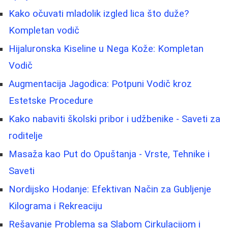
Kako očuvati mladolik izgled lica što duže?
Kompletan vodič
Hijaluronska Kiseline u Nega Kože: Kompletan
Vodič
Augmentacija Jagodica: Potpuni Vodič kroz
Estetske Procedure
Kako nabaviti školski pribor i udžbenike - Saveti za
roditelje
Masaža kao Put do Opuštanja - Vrste, Tehnike i
Saveti
Nordijsko Hodanje: Efektivan Način za Gubljenje
Kilograma i Rekreaciju
Rešavanje Problema sa Slabom Cirkulacijom i