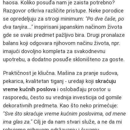
haosa. Koliko posuđa nam je zaista potrebno?
Razgovor otkriva različite pristupe. Neke porodice
se opredeljuju za strogi minimum:
"Po dve čaše, po
dva tanjira..."
inspirisani japanskim načinom života
gde se svaki predmet pažljivo bira. Drugi pronalaze
balans koji odgovara njihovom načinu života, npr.
imajući dovoljno kompleta za svakodnevnu
upotrebu, a dodatno posuđe skloništeno za goste.
Praktičnost je kliučna. Mašina za pranje sudova,
pekarica, kvalitetan tiganj - uredaji koji
skraćuju
vreme kućnih poslova
i oslobađaju prostor u
rasporedu, često su vrednija investicija od gomile
dekorativnih predmeta. Kao što neko primećuje:
"Sve što skraćuje vreme kućnim poslovima, od mene
ima glas za."
Cilj je da nam stvari služe, a ne da mi
robujemo njihovom održavanju i čuvanju.