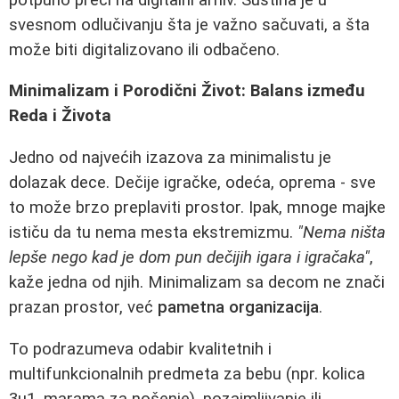
svesnom odlučivanju šta je važno sačuvati, a šta
može biti digitalizovano ili odbačeno.
Minimalizam i Porodični Život: Balans između
Reda i Života
Jedno od najvećih izazova za minimalistu je
dolazak dece. Dečije igračke, odeća, oprema - sve
to može brzo preplaviti prostor. Ipak, mnoge majke
ističu da tu nema mesta ekstremizmu.
"Nema ništa
lepše nego kad je dom pun dečijih igara i igračaka"
,
kaže jedna od njih. Minimalizam sa decom ne znači
prazan prostor, već
pametna organizacija
.
To podrazumeva odabir kvalitetnih i
multifunkcionalnih predmeta za bebu (npr. kolica
3u1, marama za nošenje), pozajmljivanje ili