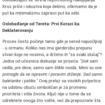
Kroz priče i iskustva koja delimo, otkrivamo da je
put ka minimalizmu zapravo put ka sebi.
Oslobađanje od Tereta: Prvi Koraci ka
Deklaterovanju
Proces često počinje tamo gde je nered najuočljiviji
- u ormanu. Koliko nas ima garderobu prepunu
stvari koje ne nosimo, a držimo ih "za svaki slučaj"?
Jedna od učesnica diskusije se priseća:
"Dok sam
radila, pre dece, samo sam štikle nosila. Meni su one
pomogle da se ispravim i poravim držanje. Sad samo
baletanke i patike."
Ovaj prelaz sa visokih potpetica
na udobnu obuću simboličan je za promenu
prioriteta i stila života. Ključ nije u tome da se
odreknete onoga što volite, već da prepoznate šta