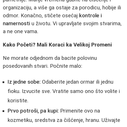
organizaciju, a više ga ostaje za porodicu, hobije ili
odmor. Konačno, stičete osećaj
kontrole i
namernosti
u životu. Vi upravljate svojim stvarima,
a ne one vama.
Kako Početi? Mali Koraci ka Velikoj Promeni
Ne morate odjednom da bacite polovinu
posedovanih stvari. Počnite malo:
Iz jedne sobe:
Odaberite jedan ormar ili jednu
fioku. Izvucite sve. Vratite samo ono što volite i
koristite.
Prvo potroši, pa kupi:
Primenite ovo na
kozmetiku, sredstva za čišćenje, hranu. Uživajte