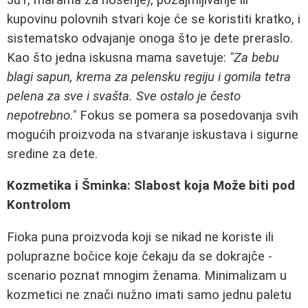
kupovinu polovnih stvari koje će se koristiti kratko, i
sistematsko odvajanje onoga što je dete preraslo.
Kao što jedna iskusna mama savetuje:
"Za bebu
blagi sapun, krema za pelensku regiju i gomila tetra
pelena za sve i svašta. Sve ostalo je često
nepotrebno."
Fokus se pomera sa posedovanja svih
mogućih proizvoda na stvaranje iskustava i sigurne
sredine za dete.
Kozmetika i Šminka: Slabost koja Može biti pod
Kontrolom
Fioka puna proizvoda koji se nikad ne koriste ili
poluprazne bočice koje čekaju da se dokrajče -
scenario poznat mnogim ženama. Minimalizam u
kozmetici ne znači nužno imati samo jednu paletu