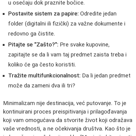
u osećaju dok praznite bočice.
Postavite sistem za papire:
Odredite jedan
folder (digitalni ili fizički) za važne dokumente i
redovno ga čistite.
Pitajte se "Zašto?":
Pre svake kupovine,
zapitajte se da li vam taj predmet zaista treba i
koliko će ga često koristiti.
Tražite multifunkcionalnost:
Da li jedan predmet
može da zameni dva ili tri?
Minimalizam nije destinacija, već putovanje. To je
kontinuirani proces preispitivanja i prilagođavanja
koji vam omogućava da stvorite život koji odražava
vaše vrednosti, a ne očekivanja društva. Kao što je