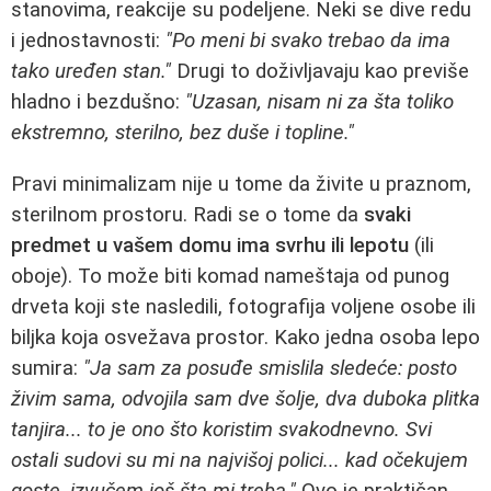
stanovima, reakcije su podeljene. Neki se dive redu
i jednostavnosti:
"Po meni bi svako trebao da ima
tako uređen stan."
Drugi to doživljavaju kao previše
hladno i bezdušno:
"Uzasan, nisam ni za šta toliko
ekstremno, sterilno, bez duše i topline."
Pravi minimalizam nije u tome da živite u praznom,
sterilnom prostoru. Radi se o tome da
svaki
predmet u vašem domu ima svrhu ili lepotu
(ili
oboje). To može biti komad nameštaja od punog
drveta koji ste nasledili, fotografija voljene osobe ili
biljka koja osvežava prostor. Kako jedna osoba lepo
sumira:
"Ja sam za posuđe smislila sledeće: posto
živim sama, odvojila sam dve šolje, dva duboka plitka
tanjira... to je ono što koristim svakodnevno. Svi
ostali sudovi su mi na najvišoj polici... kad očekujem
goste, izvučem još šta mi treba."
Ovo je praktičan