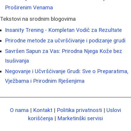
Proširenim Venama
Tekstovi na srodnim blogovima
Insanity Trening - Kompletan Vodič za Rezultate
Prirodne metode za učvršćivanje i podizanje grudi
Savršen Sapun za Vas: Prirodna Njega Kože bez
Isušivanja
Negovanje i Učvršćivanje Grudi: Sve o Preparatima,
Vježbama i Prirodnim Rješenjima
O nama
|
Kontakt
|
Politika privatnosti
|
Uslovi
korišćenja
|
Marketinški servisi