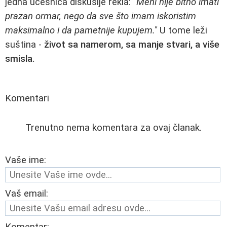
jedna učesnica diskusije rekla:
"Meni nije bitno imati
prazan ormar, nego da sve što imam iskoristim
maksimalno i da pametnije kupujem."
U tome leži
suština -
život sa namerom, sa manje stvari, a više
smisla.
Komentari
Trenutno nema komentara za ovaj članak.
Vaše ime:
Vaš email: