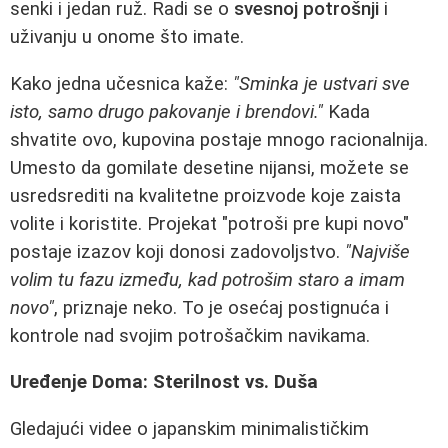
senki i jedan ruž. Radi se o
svesnoj potrošnji
i
uživanju u onome što imate.
Kako jedna učesnica kaže:
"Sminka je ustvari sve
isto, samo drugo pakovanje i brendovi."
Kada
shvatite ovo, kupovina postaje mnogo racionalnija.
Umesto da gomilate desetine nijansi, možete se
usredsrediti na kvalitetne proizvode koje zaista
volite i koristite. Projekat "potroši pre kupi novo"
postaje izazov koji donosi zadovoljstvo.
"Najviše
volim tu fazu između, kad potrošim staro a imam
novo"
, priznaje neko. To je osećaj postignuća i
kontrole nad svojim potrošačkim navikama.
Uređenje Doma: Sterilnost vs. Duša
Gledajući videe o japanskim minimalističkim