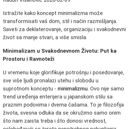
Istražite kako koncept minimalizma može
transformisati vaš dom, stil i način razmišljanja.
Saveti za deklaterovanje, organizaciju i svakodnevni
život sa manje stvari, a više smisla.
Minimalizam u Svakodnevnom Životu: Put ka
Prostoru i Ravnoteži
U vremenu koje glorifikuje potrošnju i posedovanje,
sve više ljudi pronalazi utehu i slobodu u
suprotnom konceptu -
minimalizmu
. Ovo nije samo
trend uređenja enterijera u japanskom stilu sa
praznim podovima i dvema čašama. To je filozofija
života, svesna odluka da se okružimo samo onim
što nam zaista treba i što donosi vrednost,
oslobađajući se tereta nepotrebnog nakupljanja.