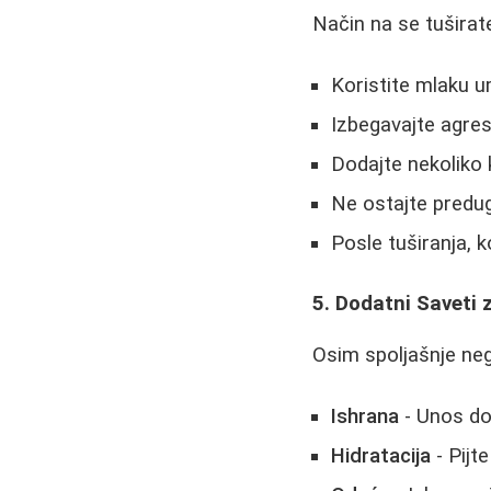
Način na se tuširat
Koristite mlaku 
Izbegavajte agres
Dodajte nekoliko 
Ne ostajte predu
Posle tuširanja, 
5. Dodatni Saveti
Osim spoljašnje neg
Ishrana
- Unos dov
Hidratacija
- Pijt