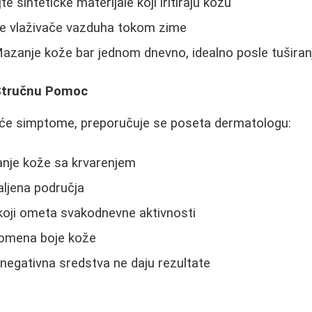
te sintetičke materijale koji iritiraju kožu
te vlaživače vazduha tokom zime
azanje kože bar jednom dnevno, idealno posle tuširan
 Stručnu Pomoc
eće simptome, preporučuje se poseta dermatologu:
nje kože sa krvarenjem
aljena područja
koji ometa svakodnevne aktivnosti
 promena boje kože
negativna sredstva ne daju rezultate