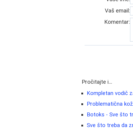
Vaš email:
Komentar:
Pročitajte i...
Kompletan vodič za
Problematična koža
Botoks - Sve što t
Sve što treba da zn