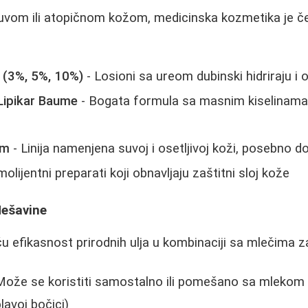
vom ili atopičnom kožom, medicinska kozmetika je če
 (3%, 5%, 10%)
- Losioni sa ureom dubinski hidriraju i ob
Lipikar Baume
- Bogata formula sa masnim kiselinama, 
rm
- Linija namenjena suvoj i osetljivoj koži, posebno d
olijentni preparati koji obnavljaju zaštitni sloj kože
Mešavine
ču efikasnost prirodnih ulja u kombinaciji sa mlečima za
Može se koristiti samostalno ili pomešano sa mlekom z
avoj bočici)