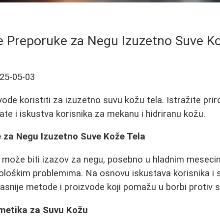
e Preporuke za Negu Izuzetno Suve Ko
25-05-03
vode koristiti za izuzetno suvu kožu tela. Istražite pr
te i iskustva korisnika za mekanu i hidriranu kožu.
e za Negu Izuzetno Suve Kože Tela
 može biti izazov za negu, posebno u hladnim mesecim
loškim problemima. Na osnovu iskustava korisnika i s
ikasnije metode i proizvode koji pomažu u borbi protiv
metika za Suvu Kožu