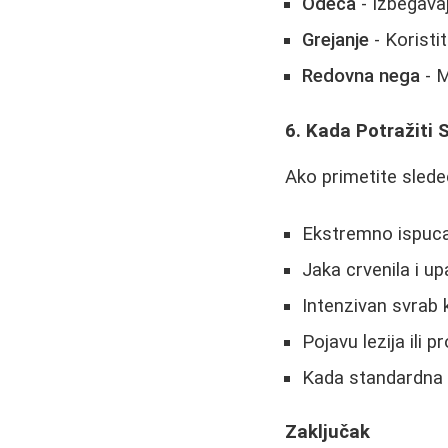
Odeća
- Izbegavaj
Grejanje
- Koristi
Redovna nega
- M
6. Kada Potražiti
Ako primetite sled
Ekstremno ispuca
Jaka crvenila i up
Intenzivan svrab 
Pojavu lezija ili
Kada standardna 
Zaključak