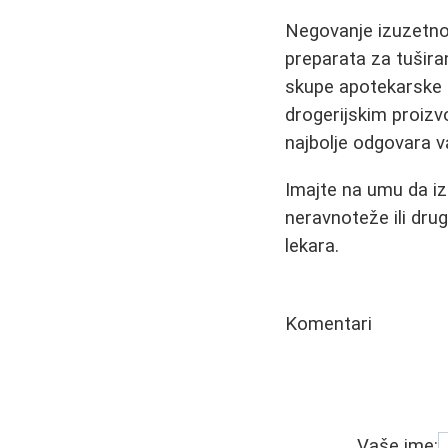
Negovanje izuzetno 
preparata za tušira
skupe apotekarske pr
drogerijskim proizv
najbolje odgovara v
Imajte na umu da i
neravnoteže ili dru
lekara.
Komentari
Vaše ime: