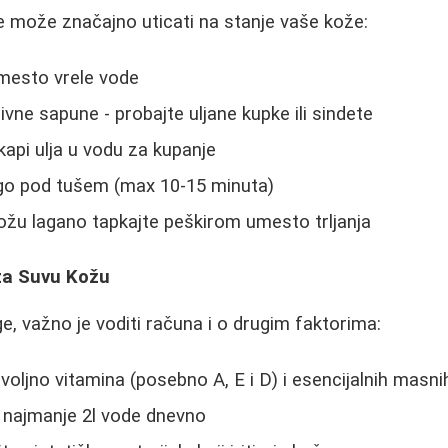
e može značajno uticati na stanje vaše kože:
umesto vrele vode
ivne sapune - probajte uljane kupke ili sindete
kapi ulja u vodu za kupanje
go pod tušem (max 10-15 minuta)
kožu lagano tapkajte peškirom umesto trljanja
 za Suvu Kožu
e, važno je voditi računa i o drugim faktorima:
oljno vitamina (posebno A, E i D) i esencijalnih masnih
e najmanje 2l vode dnevno