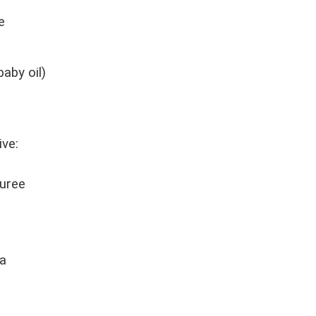
e
aby oil)
ive:
 uree
a