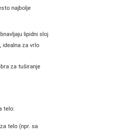
sto najbolje
navljaju lipidni sloj
idealna za vrlo
obra za tuširanje
 telo:
a telo (npr. sa