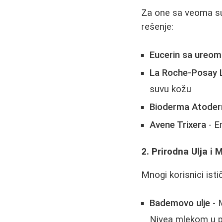
Za one sa veoma su
rešenje:
Eucerin sa ureom
La Roche-Posay 
suvu kožu
Bioderma Atode
Avene Trixera
- Em
2. Prirodna Ulja i 
Mnogi korisnici isti
Bademovo ulje
- 
Nivea mlekom u pl