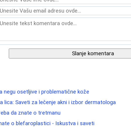
Slanje komentara
 negu osetljive i problematične kože
 lica: Saveti za lečenje akni i izbor dermatologa
reba da znate o tretmanu
ate o blefaroplastici - Iskustva i saveti