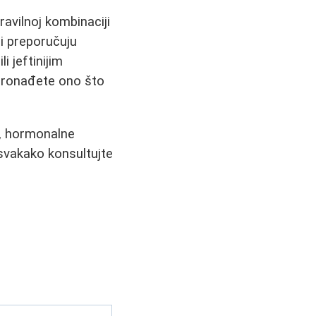
ravilnoj kombinaciji
ci preporučuju
i jeftinijim
 pronađete ono što
a, hormonalne
 svakako konsultujte