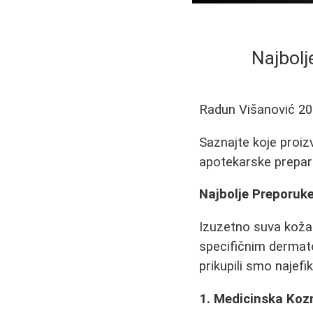
Najbolj
Radun Višanović
20
Saznajte koje proiz
apotekarske prepara
Najbolje Preporuk
Izuzetno suva koža
specifičnim dermato
prikupili smo najef
1. Medicinska Koz