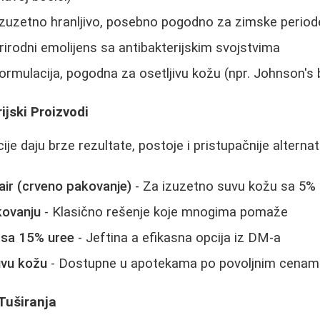
Izuzetno hranljivo, posebno pogodno za zimske period
rirodni emolijens sa antibakterijskim svojstvima
ormulacija, pogodna za osetljivu kožu (npr. Johnson's b
ijski Proizvodi
je daju brze rezultate, postoje i pristupačnije alternat
air (crveno pakovanje)
- Za izuzetno suvu kožu sa 5%
kovanju
- Klasično rešenje koje mnogima pomaže
 sa 15% uree
- Jeftina a efikasna opcija iz DM-a
uvu kožu
- Dostupne u apotekama po povoljnim cenam
 Tuširanja