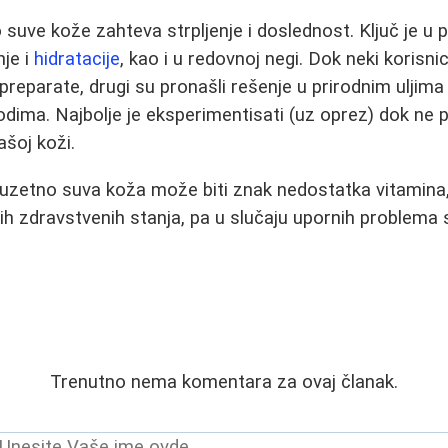
suve kože zahteva strpljenje i doslednost. Ključ je u p
nje i
hidratacije
, kao i u redovnoj negi. Dok neki korisni
eparate, drugi su pronašli rešenje u prirodnim uljima il
odima. Najbolje je eksperimentisati (uz oprez) dok ne
ašoj koži.
zuzetno suva koža može biti znak nedostatka vitamin
gih zdravstvenih stanja, pa u slučaju upornih problema
Trenutno nema komentara za ovaj članak.