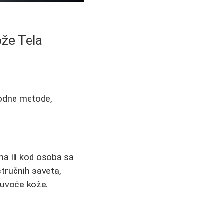
že Tela
irodne metode,
a ili kod osoba sa
tručnih saveta,
 suvoće kože.