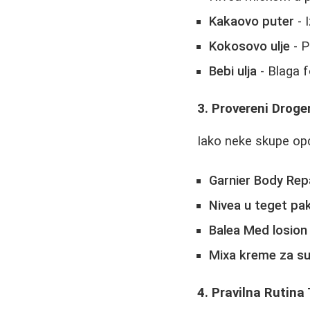
Kakaovo puter
- 
Kokosovo ulje
- P
Bebi ulja
- Blaga f
3. Provereni Droger
Iako neke skupe opci
Garnier Body Rep
Nivea u teget pa
Balea Med losion
Mixа kreme za s
4. Pravilna Rutina