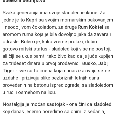
obeležili detinjstvo
Svaka generacija ima svoje sladoledne ikone. Za
jedne je to
Kapri
sa svojim mornarskim pakovanjem
i neodoljivom čokoladom, za druge
Rum Koktel
sa
aromom ruma koja je bila dovoljno jaka da zavara i
odrasle.
Bolero
je, kako vreme prolazi, dobio
gotovo mitski status - sladoled koji više ne postoji,
ali čiji se ukus pamti tako živo kao da je juče kupljen
za trideset dinara u prvoj prodavnici.
Đusko
,
Jabi
,
Tiger
- sve su to imena koja danas izazivaju setne
uzdahe i prizivaju slike bezbrižnih letnjih dana
provedenih na betonu ispred zgrade, sa sladoledom
u ruci i osmehom na licu.
Nostalgija je moćan sastojak - ona čini da sladoled
koji danas jedemo poredimo sa onim iz sećanja, i