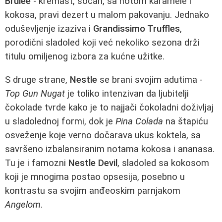
Brulee
- kremast, sočan, sa notom karamele i
kokosa, pravi dezert u malom pakovanju. Jednako
oduševljenje izaziva i
Grandissimo Truffles
,
porodični sladoled koji već nekoliko sezona drži
titulu omiljenog izbora za kućne užitke.
S druge strane,
Nestle
se brani svojim adutima -
Top Gun Nugat
je toliko intenzivan da ljubitelji
čokolade tvrde kako je to najjači čokoladni doživljaj
u sladolednoj formi, dok je
Pina Colada
na štapiću
osveženje koje verno dočarava ukus koktela, sa
savršeno izbalansiranim notama kokosa i ananasa.
Tu je i famozni
Nestle Devil
, sladoled sa kokosom
koji je mnogima postao opsesija, posebno u
kontrastu sa svojim anđeoskim parnjakom
Angelom
.