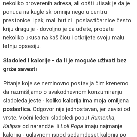
nekoliko proverenih adresa, ali opšti utisak je da je
ponuda na kugle skromnija nego u centru
prestonice. Ipak, mali butici i poslastičarnice često
kriju dragulje - dovoljno je da uđete, probate
nekoliko ukusa na kašičicu i otkrijete svoju malu
letnju opsesiju.
Sladoled i kalorije - da li je moguće uživati bez
griže savesti
Pitanje koje se neminovno postavlja čim krenemo
da razmišljamo o svakodnevnom konzumiranju
sladoleda jeste -
koliko kalorija ima moja omiljena
poslastica
. Odgovor nije jednostavan, jer zavisi od
vrste. Voćni ledeni sladoledi poput
Rumenka
,
Kalipsa
od narandže ili
Loli Popa
imaju najmanje
kalorija - uglavnom ispod sedamdeset kalorija po