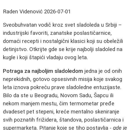
Raden Videnović
2026-07-01
Sveobuhvatan vodič kroz svet sladoleda u Srbiji –
industrijski favoriti, zanatske poslastičarnice,
domaći recepti i nostalgični klasici koji su obeležili
detinjstvo. Otkrijte gde se krije najbolji sladoled na
kugle i koji štapići vladaju ovog leta.
Potraga za najboljim sladoledom
jedna je od onih
neprekidnih, gotovo opsesivnih misija koje svakog
leta iznova pokreću prave sladoledne entuzijaste.
Bilo da ste u Beogradu, Novom Sadu, Šapcu ili
nekom manjem mestu, čim termometar pređe
dvadeset pet stepeni, kreće mentalno skeniranje
svih poznatih frižidera, štandova, poslastičarnica i
supermarketa. Pitanje koje se tiho postavlja -
gde je