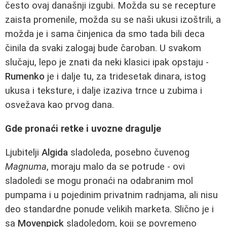
često ovaj današnji izgubi. Možda su se recepture
zaista promenile, možda su se naši ukusi izoštrili, a
možda je i sama činjenica da smo tada bili deca
činila da svaki zalogaj bude čaroban. U svakom
slučaju, lepo je znati da neki klasici ipak opstaju -
Rumenko
je i dalje tu, za tridesetak dinara, istog
ukusa i teksture, i dalje izaziva trnce u zubima i
osvežava kao prvog dana.
Gde pronaći retke i uvozne dragulje
Ljubitelji
Algida
sladoleda, posebno čuvenog
Magnuma
, moraju malo da se potrude - ovi
sladoledi se mogu pronaći na odabranim mol
pumpama i u pojedinim privatnim radnjama, ali nisu
deo standardne ponude velikih marketa. Slično je i
sa
Movenpick
sladoledom, koji se povremeno