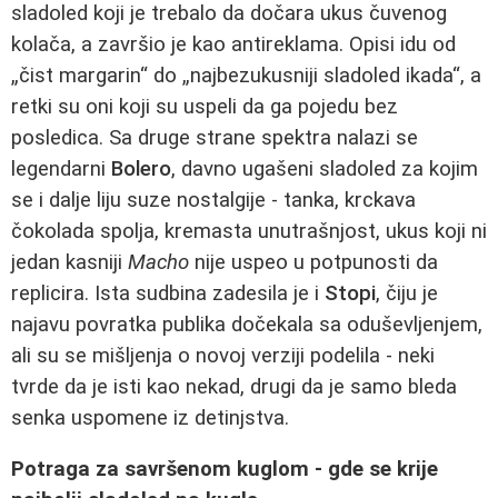
sladoled koji je trebalo da dočara ukus čuvenog
kolača, a završio je kao antireklama. Opisi idu od
„čist margarin“ do „najbezukusniji sladoled ikada“, a
retki su oni koji su uspeli da ga pojedu bez
posledica. Sa druge strane spektra nalazi se
legendarni
Bolero
, davno ugašeni sladoled za kojim
se i dalje liju suze nostalgije - tanka, krckava
čokolada spolja, kremasta unutrašnjost, ukus koji ni
jedan kasniji
Macho
nije uspeo u potpunosti da
replicira. Ista sudbina zadesila je i
Stopi
, čiju je
najavu povratka publika dočekala sa oduševljenjem,
ali su se mišljenja o novoj verziji podelila - neki
tvrde da je isti kao nekad, drugi da je samo bleda
senka uspomene iz detinjstva.
Potraga za savršenom kuglom - gde se krije