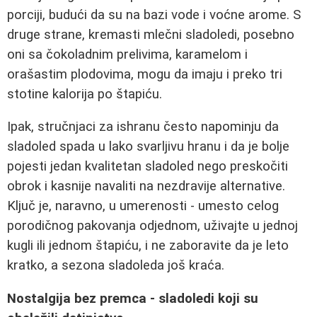
porciji, budući da su na bazi vode i voćne arome. S
druge strane, kremasti mlečni sladoledi, posebno
oni sa čokoladnim prelivima, karamelom i
orašastim plodovima, mogu da imaju i preko tri
stotine kalorija po štapiću.
Ipak, stručnjaci za ishranu često napominju da
sladoled spada u lako svarljivu hranu i da je bolje
pojesti jedan kvalitetan sladoled nego preskočiti
obrok i kasnije navaliti na nezdravije alternative.
Ključ je, naravno, u umerenosti - umesto celog
porodičnog pakovanja odjednom, uživajte u jednoj
kugli ili jednom štapiću, i ne zaboravite da je leto
kratko, a sezona sladoleda još kraća.
Nostalgija bez premca - sladoledi koji su