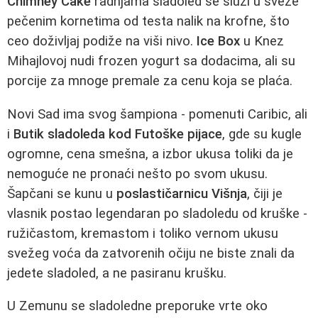
Chimney Cake
radnjama sladoled se služi u sveže
pečenim kornetima od testa nalik na krofne, što
ceo doživljaj podiže na viši nivo.
Ice Box
u Knez
Mihajlovoj nudi frozen yogurt sa dodacima, ali su
porcije za mnoge premale za cenu koja se plaća.
Novi Sad ima svog šampiona - pomenuti Caribic, ali
i
Butik sladoleda kod Futoške pijace
, gde su kugle
ogromne, cena smešna, a izbor ukusa toliki da je
nemoguće ne pronaći nešto po svom ukusu.
Šapčani se kunu u
poslastičarnicu Višnja
, čiji je
vlasnik postao legendaran po sladoledu od kruške -
ružičastom, kremastom i toliko vernom ukusu
svežeg voća da zatvorenih očiju ne biste znali da
jedete sladoled, a ne pasiranu krušku.
U Zemunu se sladoledne preporuke vrte oko