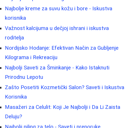
Najbolje kreme za suvu kožu i bore - Iskustva
korisnika
Važnost kalcijuma u dečjoj ishrani i iskustva
roditelja
Nordijsko Hodanje: Efektivan Način za Gubljenje
Kilograma i Rekreaciju
Najbolji Saveti za Šminkanje - Kako Istaknuti
Prirodnu Lepotu
Zašto Posetiti Kozmetički Salon? Saveti i Iskustva
Korisnika
Masažeri za Celulit: Koji Je Najbolji i Da Li Zaista
Deluju?
Najbolji piling za telo - Saveti i preporuke