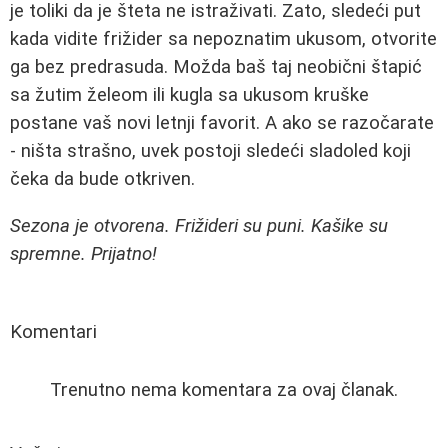
je toliki da je šteta ne istraživati. Zato, sledeći put
kada vidite frižider sa nepoznatim ukusom, otvorite
ga bez predrasuda. Možda baš taj neobični štapić
sa žutim želeom ili kugla sa ukusom kruške
postane vaš novi letnji favorit. A ako se razočarate
- ništa strašno, uvek postoji sledeći sladoled koji
čeka da bude otkriven.
Sezona je otvorena. Frižideri su puni. Kašike su
spremne. Prijatno!
Komentari
Trenutno nema komentara za ovaj članak.