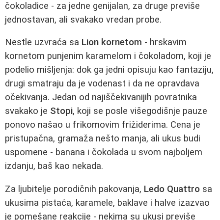
čokoladice - za jedne genijalan, za druge previše
jednostavan, ali svakako vredan probe.
Nestle uzvraća sa
Lion kornetom
- hrskavim
kornetom punjenim karamelom i čokoladom, koji je
podelio mišljenja: dok ga jedni opisuju kao fantaziju,
drugi smatraju da je vodenast i da ne opravdava
očekivanja. Jedan od najiščekivanijih povratnika
svakako je
Stopi
, koji se posle višegodišnje pauze
ponovo našao u frikomovim frižiderima. Cena je
pristupačna, gramaža nešto manja, ali ukus budi
uspomene - banana i čokolada u svom najboljem
izdanju, baš kao nekada.
Za ljubitelje porodičnih pakovanja,
Ledо Quattro
sa
ukusima pistaća, karamele, baklave i halve izazvao
je pomešane reakcije - nekima su ukusi previše