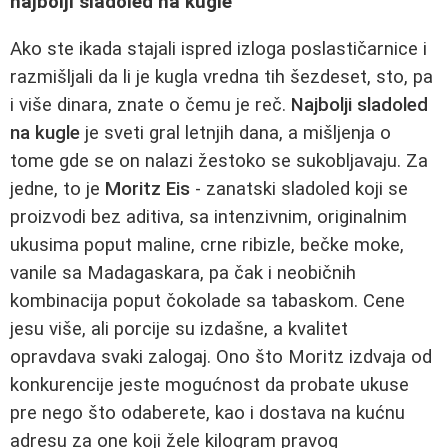
najbolji sladoled na kugle
Ako ste ikada stajali ispred izloga poslastičarnice i
razmišljali da li je kugla vredna tih šezdeset, sto, pa
i više dinara, znate o čemu je reč.
Najbolji sladoled
na kugle
je sveti gral letnjih dana, a mišljenja o
tome gde se on nalazi žestoko se sukobljavaju. Za
jedne, to je
Moritz Eis
- zanatski sladoled koji se
proizvodi bez aditiva, sa intenzivnim, originalnim
ukusima poput maline, crne ribizle, bečke moke,
vanile sa Madagaskara, pa čak i neobičnih
kombinacija poput čokolade sa tabaskom. Cene
jesu više, ali porcije su izdašne, a kvalitet
opravdava svaki zalogaj. Ono što Moritz izdvaja od
konkurencije jeste mogućnost da probate ukuse
pre nego što odaberete, kao i dostava na kućnu
adresu za one koji žele kilogram pravog