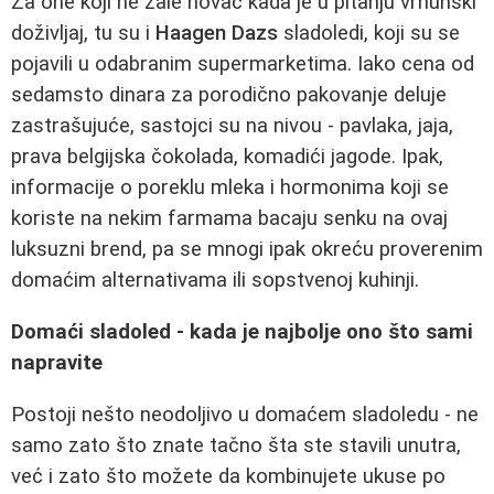
Za one koji ne žale novac kada je u pitanju vrhunski
doživljaj, tu su i
Haagen Dazs
sladoledi, koji su se
pojavili u odabranim supermarketima. Iako cena od
sedamsto dinara za porodično pakovanje deluje
zastrašujuće, sastojci su na nivou - pavlaka, jaja,
prava belgijska čokolada, komadići jagode. Ipak,
informacije o poreklu mleka i hormonima koji se
koriste na nekim farmama bacaju senku na ovaj
luksuzni brend, pa se mnogi ipak okreću proverenim
domaćim alternativama ili sopstvenoj kuhinji.
Domaći sladoled - kada je najbolje ono što sami
napravite
Postoji nešto neodoljivo u domaćem sladoledu - ne
samo zato što znate tačno šta ste stavili unutra,
već i zato što možete da kombinujete ukuse po