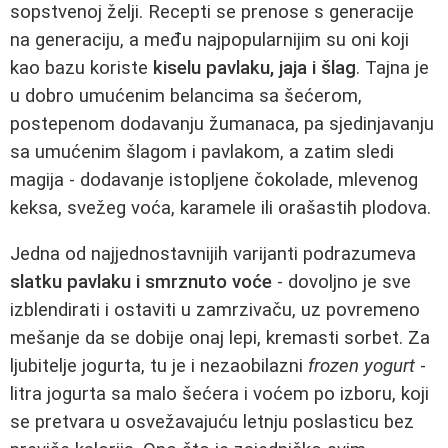
sopstvenoj želji. Recepti se prenose s generacije
na generaciju, a među najpopularnijim su oni koji
kao bazu koriste
kiselu pavlaku, jaja i šlag
. Tajna je
u dobro umućenim belancima sa šećerom,
postepenom dodavanju žumanaca, pa sjedinjavanju
sa umućenim šlagom i pavlakom, a zatim sledi
magija - dodavanje istopljene čokolade, mlevenog
keksa, svežeg voća, karamele ili orašastih plodova.
Jedna od najjednostavnijih varijanti podrazumeva
slatku pavlaku i smrznuto voće
- dovoljno je sve
izblendirati i ostaviti u zamrzivaču, uz povremeno
mešanje da se dobije onaj lepi, kremasti sorbet. Za
ljubitelje jogurta, tu je i nezaobilazni
frozen yogurt
-
litra jogurta sa malo šećera i voćem po izboru, koji
se pretvara u osvežavajuću letnju poslasticu bez