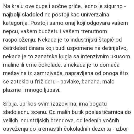
Na kraju ove duge i sočne priče, jedno je sigurno -
najbolji sladoled
ne postoji kao univerzalna
kategorija. Postoji samo onaj koji odgovara vašem
nepcu, vašem budžetu i vašem trenutnom
raspoloženju. Nekada je to industrijski štapić od
četrdeset dinara koji budi uspomene na detinjstvo,
nekada je to zanatska kugla sa intenzivnim ukusom
maline ili crne čokolade, a nekada je to domaća
mešavina iz zamrzivača, napravljena od onoga što
se zateklo u frižideru - pavlake, banana, malo
plazme i mnogo ljubavi.
Srbija, uprkos svim izazovima, ima bogatu
sladolednu scenu. Od malih butik poslastičarnica do
velikih industrijskih brendova, od ledenih voćnih
osveženja do kremastih čokoladnih dezerta - izbor