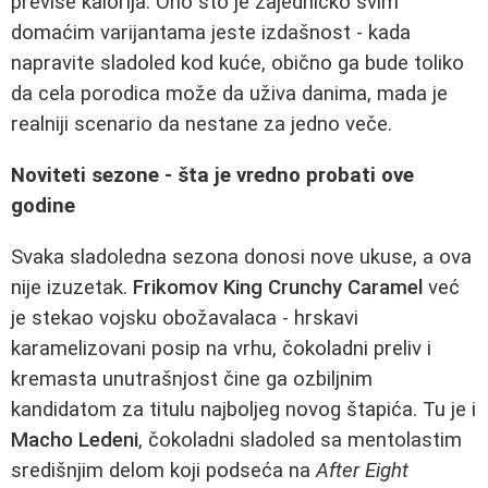
previše kalorija. Ono što je zajedničko svim
domaćim varijantama jeste izdašnost - kada
napravite sladoled kod kuće, obično ga bude toliko
da cela porodica može da uživa danima, mada je
realniji scenario da nestane za jedno veče.
Noviteti sezone - šta je vredno probati ove
godine
Svaka sladoledna sezona donosi nove ukuse, a ova
nije izuzetak.
Frikomov King Crunchy Caramel
već
je stekao vojsku obožavalaca - hrskavi
karamelizovani posip na vrhu, čokoladni preliv i
kremasta unutrašnjost čine ga ozbiljnim
kandidatom za titulu najboljeg novog štapića. Tu je i
Machо Lеdеni
, čokoladni sladoled sa mentolastim
središnjim delom koji podseća na
After Eight