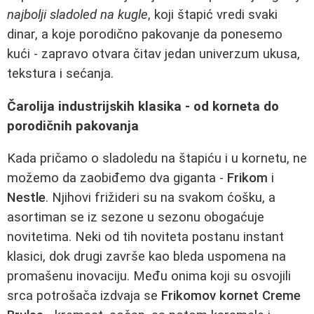
najbolji sladoled na kugle
, koji štapić vredi svaki
dinar, a koje porodično pakovanje da ponesemo
kući - zapravo otvara čitav jedan univerzum ukusa,
tekstura i sećanja.
Čarolija industrijskih klasika - od korneta do
porodičnih pakovanja
Kada pričamo o sladoledu na štapiću i u kornetu, ne
možemo da zaobiđemo dva giganta -
Frikom
i
Nestle
. Njihovi frižideri su na svakom ćošku, a
asortiman se iz sezone u sezonu obogaćuje
novitetima. Neki od tih noviteta postanu instant
klasici, dok drugi završe kao bleda uspomena na
promašenu inovaciju. Među onima koji su osvojili
srca potrošača izdvaja se
Frikomov kornet Creme