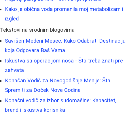
Kako je obična voda promenila moj metabolizam i
izgled
Tekstovi na srodnim blogovima
Savršen Medeni Mesec: Kako Odabrati Destinaciju
koja Odgovara Baš Vama
Iskustva sa operacijom nosa - Šta treba znati pre
zahvata
Konačan Vodič za Novogodišnje Menije: Šta
Spremiti za Doček Nove Godine
Konačni vodič za izbor sudomašine: Kapacitet,
brend i iskustva korisnika