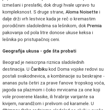
izmešani i preslatki, dok drugi hvale upravo tu
kompleksnost. S druge strane,
Aloma Noisette
i
dalje drži vrh lestvice kada je reč o kremastim
porodičnim sladoledima sa lešnikom, dok
Premia
pakovanja od pola litre donose ukuse keksa i
lešnika po pristupačnoj ceni.
Geografija ukusa - gde šta probati
Beograd je neiscrpna riznica sladolednih
destinacija. U
Čaribiku
kod Doma vojske redovi su
postali svakodnevica, a kombinacije su beskrajne -
ananas puta četiri za prave fanove tropskog voća,
jagoda sa plazmom i čoko mrvicama za one koji
vole proverene klasike, ili hrabrije varijante sa
kivijem, narandžom i prelivom od karamele. U