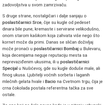
zadovoljstva u svom zamrzivaču.
S druge strane, nostalgičari i dalje sanjaju o
poslastičarnici Srce
, čije su kugle od pedeset
dinara bile pune, kremaste i servirane velikodušno,
onom starom kašikom koja zahvata više nego što
kornet može da primi. Danas se sličan doživljaj
može pronaći u
poslastičarnici Bombaj
u Bulevaru,
koja decenijama neguje reputaciju mesta sa
neprevaziđenim ukusima, ili u
poslastičarnici
Specijal
u Nušićevoj, gde su kugle doduše male, ali
finog ukusa. Ljubitelji voćnih sorbeta i laganih
mlečnih gelata hvale i
Bacio
na Cvetnom trgu, čija je
crna čokolada postala referentna tačka za sve
ostale.