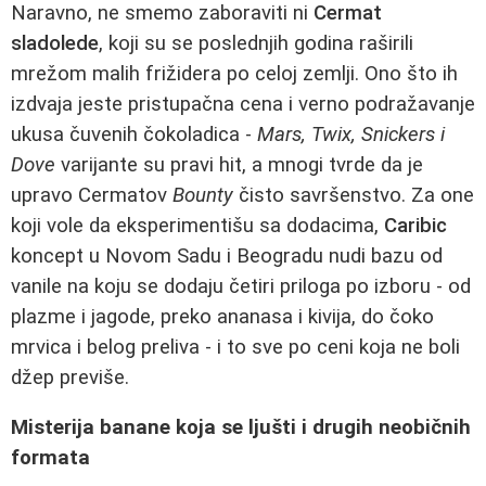
Naravno, ne smemo zaboraviti ni
Cermat
sladolede
, koji su se poslednjih godina raširili
mrežom malih frižidera po celoj zemlji. Ono što ih
izdvaja jeste pristupačna cena i verno podražavanje
ukusa čuvenih čokoladica -
Mars, Twix, Snickers i
Dove
varijante su pravi hit, a mnogi tvrde da je
upravo Cermatov
Bounty
čisto savršenstvo. Za one
koji vole da eksperimentišu sa dodacima,
Caribic
koncept u Novom Sadu i Beogradu nudi bazu od
vanile na koju se dodaju četiri priloga po izboru - od
plazme i jagode, preko ananasa i kivija, do čoko
mrvica i belog preliva - i to sve po ceni koja ne boli
džep previše.
Misterija banane koja se ljušti i drugih neobičnih
formata