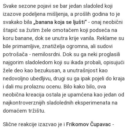
Svake sezone pojavi se bar jedan sladoled koji
izazove podeljena mišljenja, a prošlih godina to je
svakako bila
„banana koja se ljušti“
- onaj neobični
štapić sa žutim žele omotačem koji podseća na
koru banane, dok se unutra krije vanila. Reklame su
bile primamljive, znatiželja ogromna, ali sudovi
potrošača - nemilosrdni. Dok su ga neki proglasili
najgorim sladoledom koji su ikada probali, opisujući
žele deo kao bezukusan, a unutrašnjost kao
nedovoljno ubedljivu, drugi su ga ipak pojeli do kraja
i dali mu prolaznu ocenu. Bilo kako bilo, ova
neobična kreacija ostala je upamćena kao jedan od
najkontroverznijih sladolednih eksperimenata na
domaćem tržištu.
Slične reakcije izazvao je i
Frikomov Čupavac
-