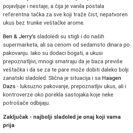
pojavljuje i nestaje, a čija je vanila postala
referentna tačka za sve koji traže čist, nepatvoren
ukus bez trunke veštačke arome.
Ben & Jerry's
sladoledi su stigli i do naših
supermarketa, ali sa cenom od sedamsto dinara po
pakovanju. Iako su dodaci bogati, a ukusi
prepoznatljivi, mnogi smatraju da je baza previše
veštačka i da se za te pare može dobiti daleko bolji
zanatski sladoled. Slična je situacija i sa
Haagen
Dazs
- luksuzno pakovanje, prepoznatljiv ukus, ali i
kontroverze oko porekla sastojaka koje neke
potrošače odbijaju.
Zaključak - najbolji sladoled je onaj koji vama
prija