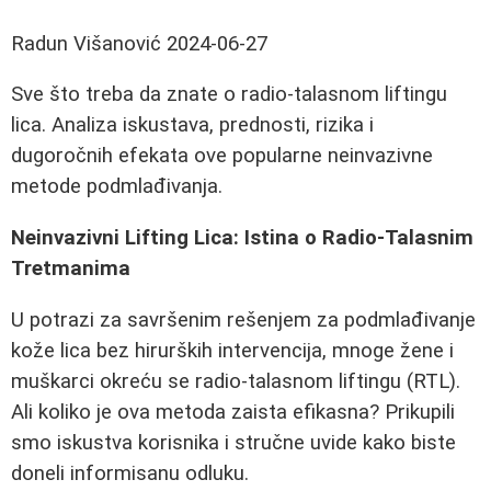
Radun Višanović
2024-06-27
Sve što treba da znate o radio-talasnom liftingu
lica. Analiza iskustava, prednosti, rizika i
dugoročnih efekata ove popularne neinvazivne
metode podmlađivanja.
Neinvazivni Lifting Lica: Istina o Radio-Talasnim
Tretmanima
U potrazi za savršenim rešenjem za podmlađivanje
kože lica bez hirurških intervencija, mnoge žene i
muškarci okreću se radio-talasnom liftingu (RTL).
Ali koliko je ova metoda zaista efikasna? Prikupili
smo iskustva korisnika i stručne uvide kako biste
doneli informisanu odluku.