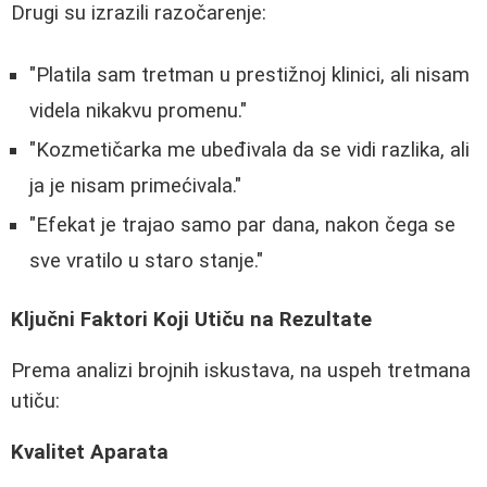
Drugi su izrazili razočarenje:
"Platila sam tretman u prestižnoj klinici, ali nisam
videla nikakvu promenu."
"Kozmetičarka me ubeđivala da se vidi razlika, ali
ja je nisam primećivala."
"Efekat je trajao samo par dana, nakon čega se
sve vratilo u staro stanje."
Ključni Faktori Koji Utiču na Rezultate
Prema analizi brojnih iskustava, na uspeh tretmana
utiču:
Kvalitet Aparata