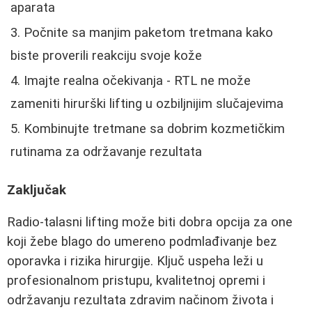
aparata
Počnite sa manjim paketom tretmana kako
biste proverili reakciju svoje kože
Imajte realna očekivanja - RTL ne može
zameniti hirurški lifting u ozbiljnijim slučajevima
Kombinujte tretmane sa dobrim kozmetičkim
rutinama za održavanje rezultata
Zaključak
Radio-talasni lifting može biti dobra opcija za one
koji žebe blago do umereno podmlađivanje bez
oporavka i rizika hirurgije. Ključ uspeha leži u
profesionalnom pristupu, kvalitetnoj opremi i
održavanju rezultata zdravim načinom života i