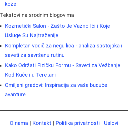
kože
Tekstovi na srodnim blogovima
Kozmetički Salon - Zašto Je Važno Ići i Koje
Usluge Su Najtraženije
Kompletan vodič za negu lica - analiza sastojaka i
saveti za savršenu rutinu
Kako Održati Fizičku Formu - Saveti za Vežbanje
Kod Kuće i u Teretani
Omiljeni gradovi: Inspiracija za vaše buduće
avanture
O nama
|
Kontakt
|
Politika privatnosti
|
Uslovi