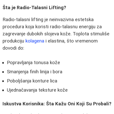
Šta je Radio-Talasni Lifting?
Radio-talasni lifting je neinvazivna estetska
procedura koja koristi radio-talasnu energiju za
zagrevanje dubokih slojeva kože. Toplota stimuliše
produkciju
kolagena
i elastina, što vremenom
dovodi do:
Popravljanja tonusa kože
Smanjenja finih linija i bora
Poboljšanja konture lica
Ujednačavanja teksture kože
Iskustva Korisnika: Šta Kažu Oni Koji Su Probali?