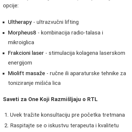
opcije:
Ultherapy
- ultrazvučni lifting
Morpheus8
- kombinacija radio-talasa i
mikroiglica
Frakcioni laser
- stimulacija kolagena laserskom
energijom
Miolift masaže
- ručne ili aparaturske tehnike za
toniziranje mišića lica
Saveti za One Koji Razmišljaju o RTL
Uvek tražite konsultaciju pre početka tretmana
Raspitajte se o iskustvu terapeuta i kvalitetu