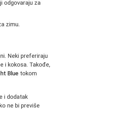
iji odgovaraju za
za zimu.
i. Neki preferiraju
le i kokosa. Takođe,
ht Blue
tokom
le i dodatak
o ne bi previše