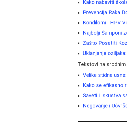
Kako nabaviti škols
Prevencija Raka Do
Kondilomi i HPV Vi
Najbolji Šamponi z
Zašto Posetiti Koz
Uklanjanje oziljaka
Tekstovi na srodnim
Velike stidne usne:
Kako se efikasno reš
Saveti i Iskustva 
Negovanje i Učvršć