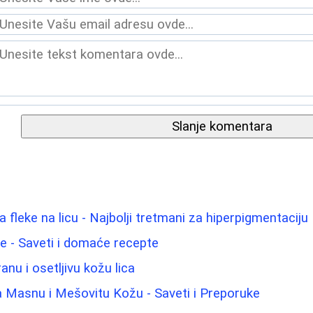
Slanje komentara
fleke na licu - Najbolji tretmani za hiperpigmentaciju
lice - Saveti i domaće recepte
anu i osetljivu kožu lica
 Masnu i Mešovitu Kožu - Saveti i Preporuke