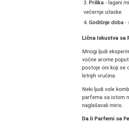
Prilika
- lagani m
večernje izlaske.
Godišnje doba
- 
Lična Iskustva sa 
Mnogi ljudi eksperi
voćne arome popu
postoje oni koji se
letnjih vrućina.
Neki ljudi vole komb
parfema sa istom n
naglašavali miris.
Da li Parfemi sa 