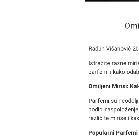
Omil
Radun Višanović
20
Istražite razne miri
parfemi i kako odabr
Omiljeni Mirisi: K
Parfemi su neodoljiv
podići raspoloženje
različite mirise i ka
Popularni Parfemi 