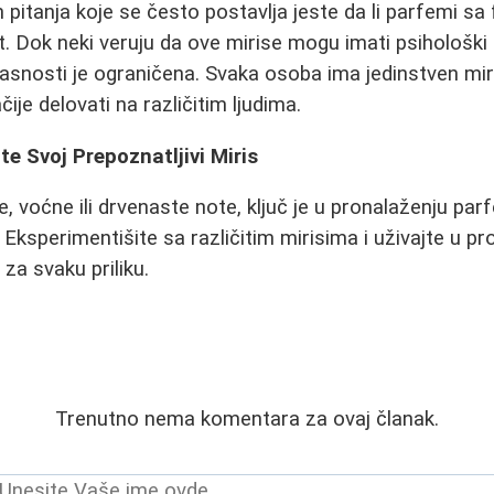
h pitanja koje se često postavlja jeste da li parfemi
t. Dok neki veruju da ove mirise mogu imati psihološki
kasnosti je ograničena. Svaka osoba ima jedinstven miri
je delovati na različitim ljudima.
te Svoj Prepoznatljivi Miris
ne, voćne ili drvenaste note, ključ je u pronalaženju pa
lu. Eksperimentišite sa različitim mirisima i uživajte u p
a svaku priliku.
Trenutno nema komentara za ovaj članak.