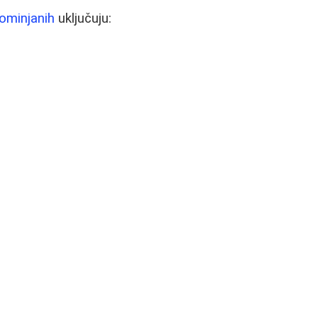
ominjanih
uključuju: