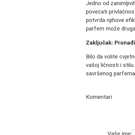
Jedno od zanimljivi
povećati privlačnos
potvrda njihove efi
parfem može drugači
Zaključak: Pronađi
Bilo da volite cvjet
vašoj ličnosti i sti
savršenog parfema z
Komentari
Vaše ime: