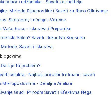
ki pribor i udžbenike - Saveti za roditelje
jke: Metode Dijagnostike i Saveti za Rano Otkrivanje
rus: Simptomi, Lečenje i Vakcine
a Vašu Kosu - Iskustva i Preporuke
metički Salon? Saveti i Iskustva Korisnika
: Metode, Saveti i Iskustva
 blogovima
 Da li je to problem?
iti celulita - Najbolji prirodni tretmani i saveti
sa Mikroposlovima - Detaljna Analiza
ivanje Grudi: Prirodni Saveti i Efektivna Nega