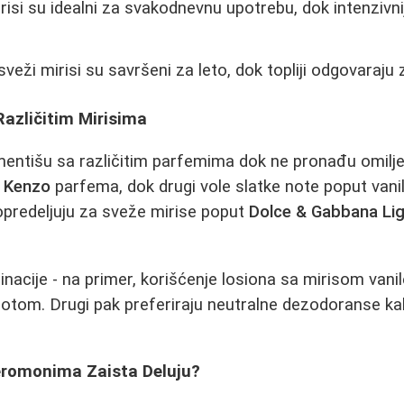
irisi su idealni za svakodnevnu upotrebu, dok intenzivn
sveži mirisi su savršeni za leto, dok topliji odgovaraju 
Različitim Mirisima
mentišu sa različitim parfemima dok ne pronađu omiljen
t
Kenzo
parfema, dok drugi vole slatke note poput vani
 opredeljuju za sveže mirise poput
Dolce & Gabbana Lig
inacije - na primer, korišćenje losiona sa mirisom vani
otom. Drugi pak preferiraju neutralne dezodoranse kak
Feromonima Zaista Deluju?