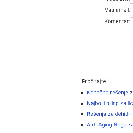
Vaš email:
Komentar:
Pročitajte i...
Konačno rešenje za 
Najbolji piling za 
Rešenja za dehidrir
Anti-Aging Nega za