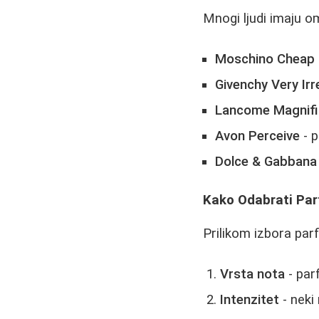
Mnogi ljudi imaju o
Moschino Cheap 
Givenchy Very Irr
Lancome Magnif
Avon Perceive
- p
Dolce & Gabbana 
Kako Odabrati Pa
Prilikom izbora par
Vrsta nota
- parf
Intenzitet
- neki 