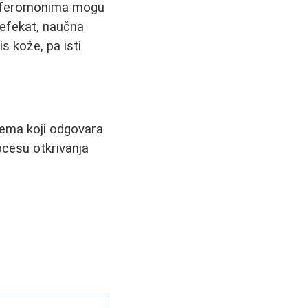
 sa feromonima mogu
 efekat, naučna
s kože, pa isti
rfema koji odgovara
rocesu otkrivanja