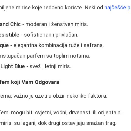
miljene mirise koje redovno koriste. Neki od
najčešće p
and Chic
- moderan i ženstven miris.
esistible
- sofisticiran i privlačan.
ique
- elegantna kombinacija ruže i safrana.
ristupačan parfem sa toplim notama.
Light Blue
- svež i letnji miris.
rfem koji Vam Odgovara
fema, važno je uzeti u obzir nekoliko faktora:
emi mogu biti cvjetni, voćni, drvenasti ili orijentalni.
mirisi su lagani, dok drugi ostavljaju snažan trag.