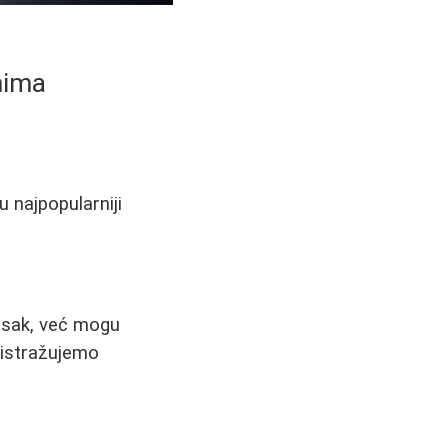
emima
u najpopularniji
tisak, već mogu
 istražujemo