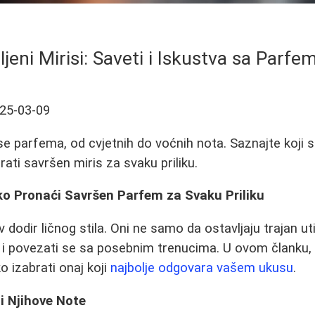
jeni Mirisi: Saveti i Iskustva sa Parf
25-03-09
se parfema, od cvjetnih do voćnih nota. Saznajte koji s
ati savršen miris za svaku priliku.
ako Pronaći Savršen Parfem za Svaku Priliku
 dodir ličnog stila. Oni ne samo da ostavljaju trajan u
 i povezati se sa posebnim trenucima. U ovom članku,
ko izabrati onaj koji
najbolje odgovara vašem ukusu
.
i Njihove Note