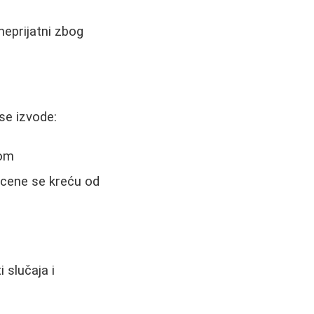
neprijatni zbog
 se izvode:
tom
 cene se kreću od
 slučaja i