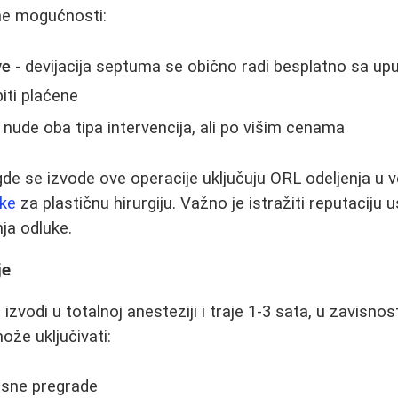
ne mogućnosti:
ve
- devijacija septuma se obično radi besplatno sa up
iti plaćene
 nude oba tipa intervencija, ali po višim cenama
e se izvode ove operacije uključuju ORL odeljenja u 
ike
za plastičnu hirurgiju. Važno je istražiti reputaciju 
ja odluke.
je
izvodi u totalnoj anesteziji i traje 1-3 sata, u zavisno
ože uključivati:
osne pregrade