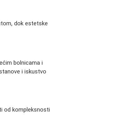
utom, dok estetske
većim bolnicama i
ustanove i iskustvo
sti od kompleksnosti