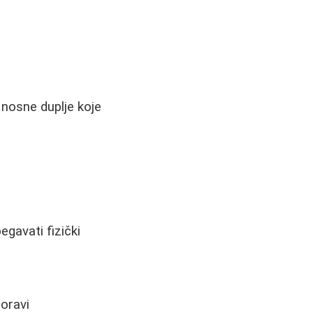
 nosne duplje koje
egavati fizički
oravi