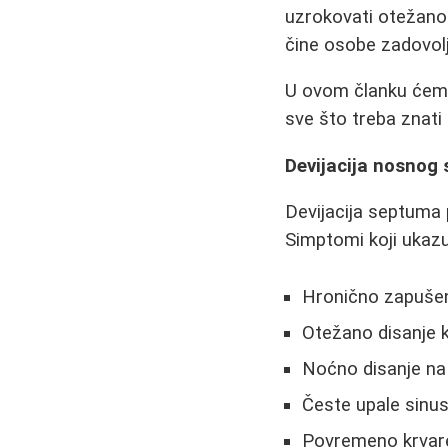
uzrokovati otežano 
čine osobe zadovolj
U ovom članku ćemo 
sve što treba znati
Devijacija nosnog
Devijacija septuma p
Simptomi koji ukazu
Hronično zapuše
Otežano disanje 
Noćno disanje na
Česte upale sinusa
Povremeno krvare