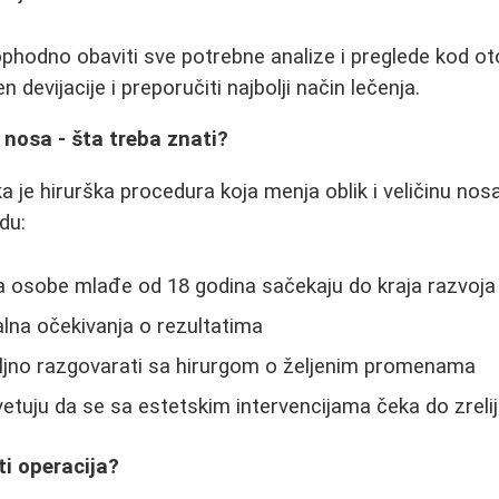
ophodno obaviti sve potrebne analize i preglede kod ot
en devijacije i preporučiti najbolji način lečenja.
 nosa - šta treba znati?
a je hirurška procedura koja menja oblik i veličinu nosa
du:
 osobe mlađe od 18 godina sačekaju do kraja razvoja k
alna očekivanja o rezultatima
ljno razgovarati sa hirurgom o željenim promenama
tuju da se sa estetskim intervencijama čeka do zreli
i operacija?