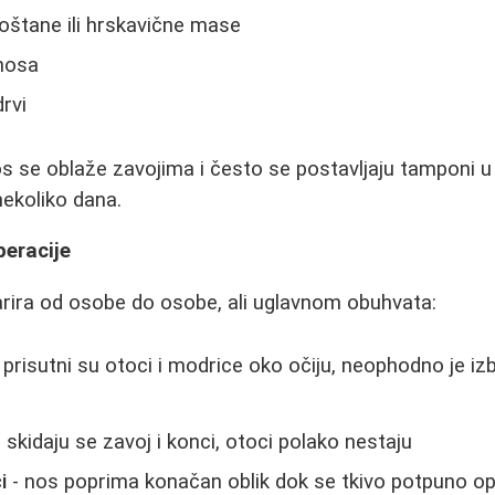
koštane ili hrskavične mase
 nosa
rvi
s se oblaže zavojima i često se postavljaju tamponi u
nekoliko dana.
eracije
rira od osobe do osobe, ali uglavnom obuhvata:
 prisutni su otoci i modrice oko očiju, neophodno je izb
 skidaju se zavoj i konci, otoci polako nestaju
i
- nos poprima konačan oblik dok se tkivo potpuno op