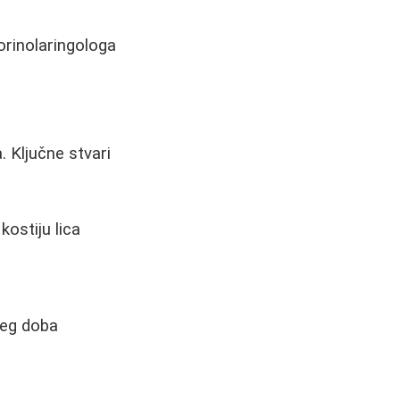
orinolaringologa
. Ključne stvari
ostiju lica
jeg doba