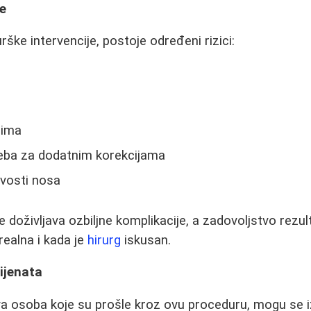
je
rške intervencije, postoje određeni rizici:
cima
treba za dodatnim korekcijama
ivosti nosa
 doživljava ozbiljne komplikacije, a zadovoljstvo rezul
realna i kada je
hirurg
iskusan.
ijenata
 osoba koje su prošle kroz ovu proceduru, mogu se iz