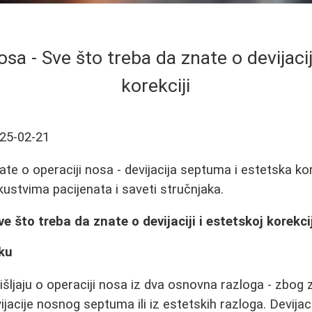
sa - Sve što treba da znate o devijacij
korekciji
25-02-21
te o operaciji nosa - devijacija septuma i estetska kor
kustvima pacijenata i saveti stručnjaka.
e što treba da znate o devijaciji i estetskoj korekcij
ku
jaju o operaciji nosa iz dva osnovna razloga - zbog 
jacije nosnog septuma ili iz estetskih razloga. Devij