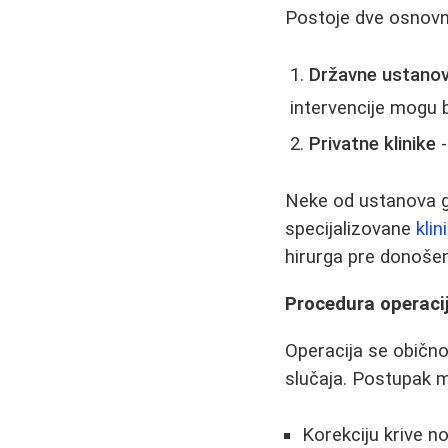
Postoje dve osnov
Državne ustano
intervencije mogu b
Privatne klinike
-
Neke od ustanova gd
specijalizovane
klin
hirurga pre donošen
Procedura operaci
Operacija se obično 
slučaja. Postupak m
Korekciju krive n