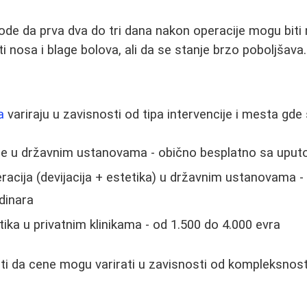
ode da prva dva do tri dana nakon operacije mogu biti 
 nosa i blage bolova, ali da se stanje brzo poboljšava.
i
a
variraju u zavisnosti od tipa intervencije i mesta gde
cije u državnim ustanovama - obično besplatno sa upu
cija (devijacija + estetika) u državnim ustanovama -
dinara
tika u privatnim klinikama - od 1.500 do 4.000 evra
 da cene mogu varirati u zavisnosti od kompleksnosti