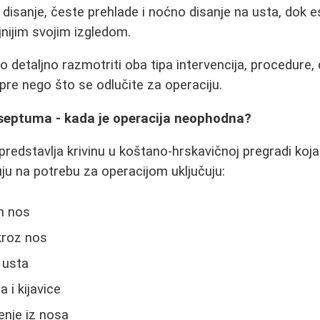
disanje, česte prehlade i noćno disanje na usta, dok e
nijim svojim izgledom.
detaljno razmotriti oba tipa intervencija, procedure, 
 pre nego što se odlučite za operaciju.
 septuma - kada je operacija neophodna?
redstavlja krivinu u koštano-hrskavičnoj pregradi koja 
ju na potrebu za operacijom uključuju:
n nos
kroz nos
 usta
 i kijavice
nje iz nosa