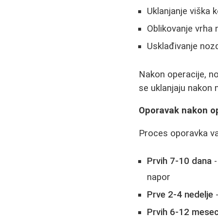
Uklanjanje viška 
Oblikovanje vrha
Usklađivanje nozd
Nakon operacije, no
se uklanjaju nakon 
Oporavak nakon op
Proces oporavka va
Prvih 7-10 dana
-
napor
Prve 2-4 nedelje
-
Prvih 6-12 mesec