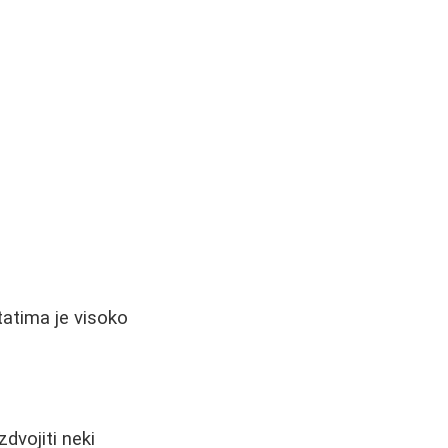
tatima je visoko
dvojiti neki