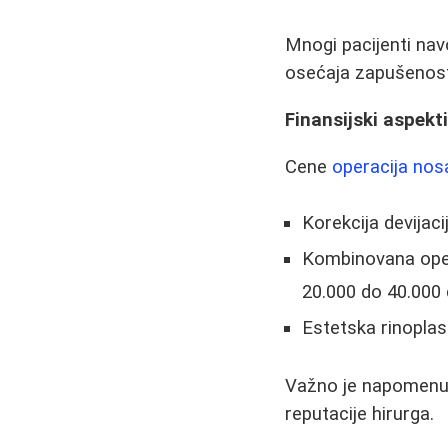
Mnogi pacijenti nav
osećaja zapušenosti
Finansijski aspekt
Cene
operacija nos
Korekcija devija
Kombinovana opera
20.000 do 40.000 
Estetska rinoplas
Važno je napomenuti
reputacije hirurga.