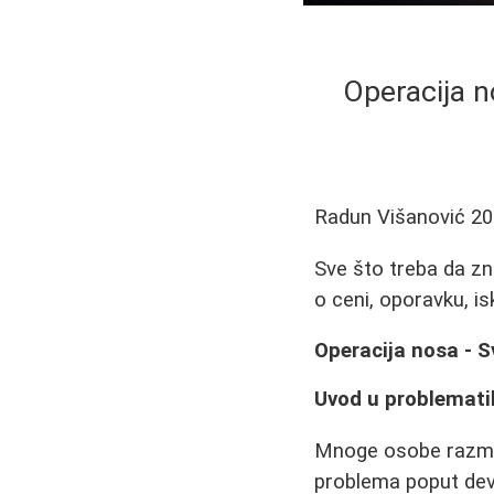
Operacija no
Radun Višanović
20
Sve što treba da zna
o ceni, oporavku, is
Operacija nosa - Sv
Uvod u problemati
Mnoge osobe razmišl
problema poput devi