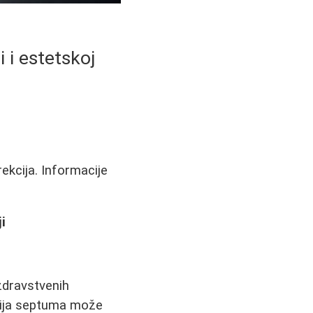
i i estetskoj
ekcija. Informacije
i
zdravstvenih
acija septuma može