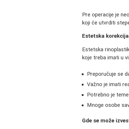
Pre operacije je ne
koji će utvrditi step
Estetska korekcija
Estetska rinoplastik
koje treba imati u vi
Preporučuje se da
Važno je imati re
Potrebno je teme
Mnoge osobe save
Gde se može izvest