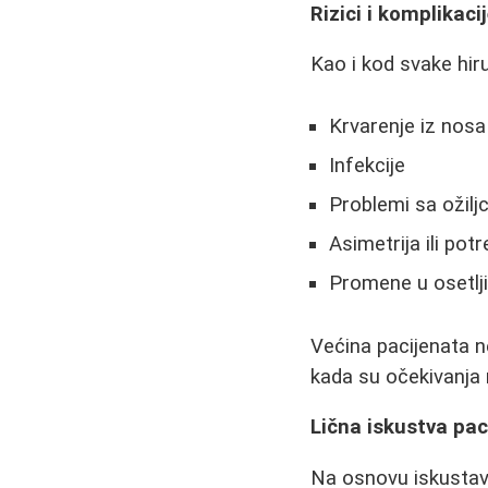
Rizici i komplikaci
Kao i kod svake hiru
Krvarenje iz nosa
Infekcije
Problemi sa ožilj
Asimetrija ili po
Promene u osetlj
Većina pacijenata ne
kada su očekivanja 
Lična iskustva pac
Na osnovu iskustava