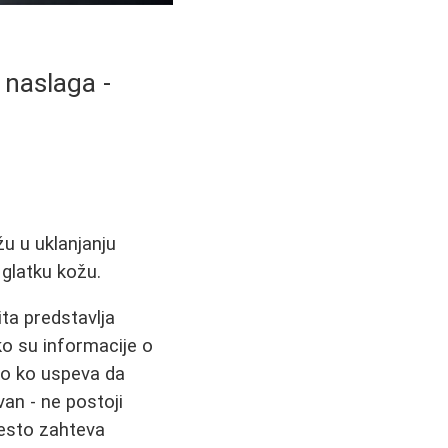
 naslaga -
žu u uklanjanju
 glatku kožu.
ita predstavlja
ko su informacije o
ko ko uspeva da
an - ne postoji
esto zahteva