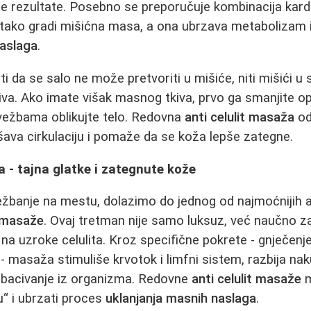
čne rezultate. Posebno se preporučuje kombinacija kardi
 tako gradi mišićna masa, a ona ubrzava metabolizam 
naslaga
.
da se salo ne može pretvoriti u mišiće, niti mišići u s
kiva. Ako imate višak masnog tkiva, prvo ga smanjite 
 vežbama oblikujte telo. Redovna
anti celulit masaža
od
jšava cirkulaciju i pomaže da se koža lepše zategne.
a - tajna glatke i zategnute kože
ežbanje na mestu, dolazimo do jednog od najmoćnijih al
t masaže
. Ovaj tretman nije samo luksuz, već naučno
 na uzroke celulita. Kroz specifične pokrete - gnječenje,
e - masaža stimuliše krvotok i limfni sistem, razbija na
izbacivanje iz organizma. Redovne
anti celulit masaže
m
“ i ubrzati proces
uklanjanja masnih naslaga
.