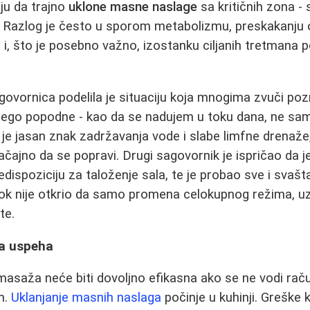
ju da trajno
uklone masne naslage
sa kritičnih zona -
a. Razlog je često u sporom metabolizmu, preskakanju
 i, što je posebno važno, izostanku ciljanih tretmana 
vornica podelila je situaciju koja mnogima zvuči poz
nego popodne - kao da se nadujem u toku dana, ne sa
vo je jasan znak zadržavanja vode i slabe limfne drenaž
ajno da se popravi. Drugi sagovornik je ispričao da j
edispoziciju za taloženje sala, te je probao sve i svašt
 dok nije otkrio da samo promena celokupnog režima, u
te.
va uspeha
t masaža neće biti dovoljno efikasna ako se ne vodi r
m.
Uklanjanje masnih naslaga
počinje u kuhinji. Greške 