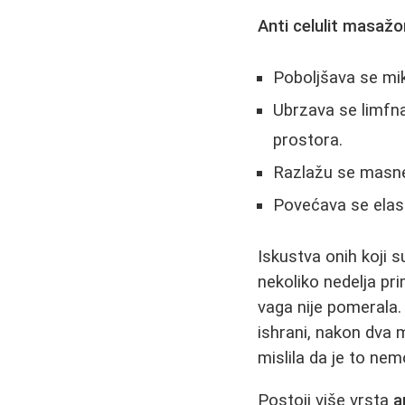
Anti celulit masaž
Poboljšava se mikr
Ubrzava se limfna
prostora.
Razlažu se masne
Povećava se elast
Iskustva onih koji 
nekoliko nedelja pr
vaga nije pomerala.
ishrani, nakon dva 
mislila da je to ne
Postoji više vrsta
a