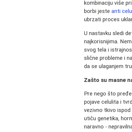
kombinaciju više pr
borbi jeste
anti cel
ubrzati proces ukla
U nastavku sledi de
najkorisnijima. Nem
svog tela i istrajno
slične probleme i na
da se ulaganjem tru
Zašto su masne nas
Pre nego što pređe
pojave celulita i tv
vezivno tkivo ispod
utiču genetika, hor
naravno - nepraviln