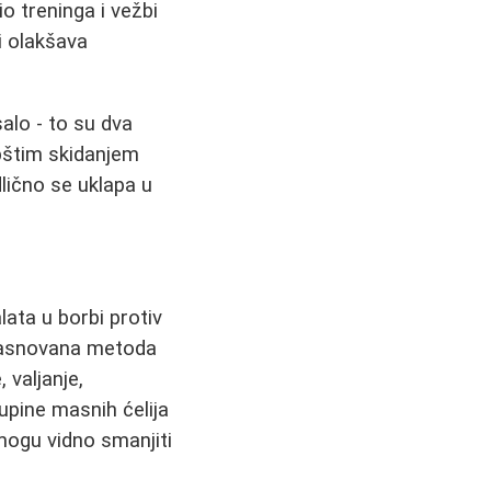
o treninga i vežbi
i olakšava
alo - to su dva
opštim skidanjem
lično se uklapa u
ata u borbi protiv
 zasnovana metoda
 valjanje,
kupine masnih ćelija
ogu vidno smanjiti