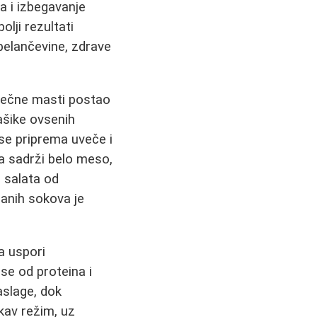
a i izbegavanje
lji rezultati
 belančevine, zdrave
lečne masti postao
kašike ovsenih
se priprema uveče i
da sadrži belo meso,
, salata od
ranih sokova je
a uspori
se od proteina i
aslage, dok
kav režim, uz