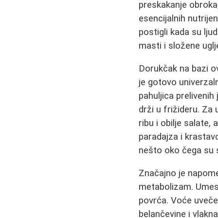
preskakanje obroka,
esencijalnih nutrije
postigli kada su lj
masti i složene ugl
Dorukčak na bazi o
je gotovo univerzal
pahuljica preliveni
drži u frižideru. Za
ribu i obilje salate,
paradajza i krastavc
nešto oko čega su se
Značajno je napome
metabolizam. Umesto
povrća. Voće uveče 
belančevine i vlakn