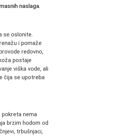
 masnih naslaga
.
 se oslonite.
drenažu i pomaže
provode redovno,
 koža postaje
vanje viška vode, ali
e čija se upotreba
ez pokreta nema
tnja brzim hodom od
njevi, trbušnjaci,