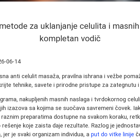
metode za uklanjanje celulita i masnih
kompletan vodič
26-06-14
sna anti celulit masaža, pravilna ishrana i vežbe poma
ijte tehnike, savete i prirodne pristupe za zategnutu i
lograma, nakupljenih masnih naslaga i tvrdokornog celul
ijih izazova sa kojima se suočava savremeni čovek. Ia
 i raznim preparatima dostupne na svakom koraku, ret
rešenje koje zaista daje rezultate. Razlog je jednostav
 jer je svaki organizam individua, a
put do vitke linije
č