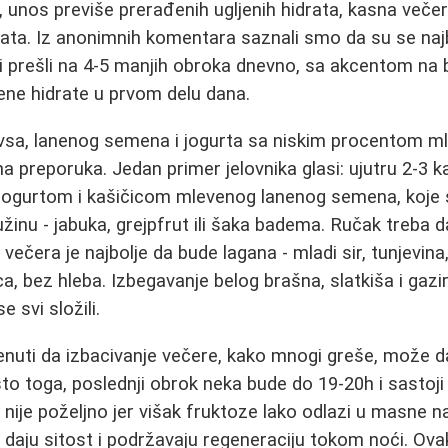
 unos previše prerađenih ugljenih hidrata, kasna večer
nata. Iz anonimnih komentara saznali smo da su se najbo
udi prešli na 4-5 manjih obroka dnevno, sa akcentom na
jene hidrate u prvom delu dana.
vsa, lanenog semena i jogurta sa niskim procentom m
na preporuka. Jedan primer jelovnika glasi: ujutru 2-3 
h jogurtom i kašičicom mlevenog lanenog semena, koje 
 užinu - jabuka, grejpfrut ili šaka badema. Ručak treba 
 a večera je najbolje da bude lagana - mladi sir, tunjevina
a, bez hleba. Izbegavanje belog brašna, slatkiša i gazi
 svi složili.
nuti da izbacivanje večere, kako mnogi greše, može d
 toga, poslednji obrok neka bude do 19-20h i sastoji 
nije poželjno jer višak fruktoze lako odlazi u masne n
a daju sitost i podržavaju regeneraciju tokom noći. Ova