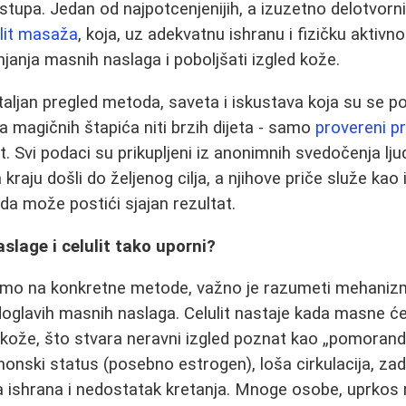
istupa. Jedan od najpotcenjenijih, a izuzetno delotvorn
ulit masaža
, koja, uz adekvatnu ishranu i fizičku aktiv
njanja masnih naslaga i poboljšati izgled kože.
taljan pregled metoda, saveta i iskustava koja su se p
a magičnih štapića niti brzih dijeta - samo
provereni pr
st. Svi podaci su prikupljeni iz anonimnih svedočenja ljud
 kraju došli do željenog cilja, a njihove priče služe kao 
da može postići sjajan rezultat.
lage i celulit tako uporni?
mo na konkretne metode, važno je razumeti mehanizm
rdoglavih masnih naslaga. Celulit nastaje kada masne ćel
 kože, što stvara neravni izgled poznat kao „pomorand
monski status (posebno estrogen), loša cirkulacija, zad
a ishrana i nedostatak kretanja. Mnoge osobe, uprkos 