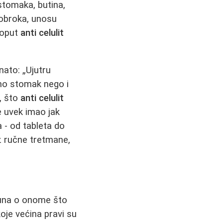
 stomaka, butina,
 obroka, unosu
poput
anti celulit
nato: „Ujutru
mo stomak nego i
e, što
anti celulit
e uvek imao jak
a - od tableta do
z ručne tretmane,
ačuna o onome što
koje većina pravi su