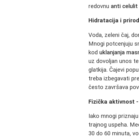
redovnu
anti celul
Hidratacija i prir
Voda, zeleni čaj, d
Mnogi potcenjuju s
kod
uklanjanja mas
uz dovoljan unos teč
glatkija. Čajevi pop
treba izbegavati pre
često završava pov
Fizička aktivnost -
Iako mnogi priznaju
trajnog uspeha. Međ
30 do 60 minuta, vož