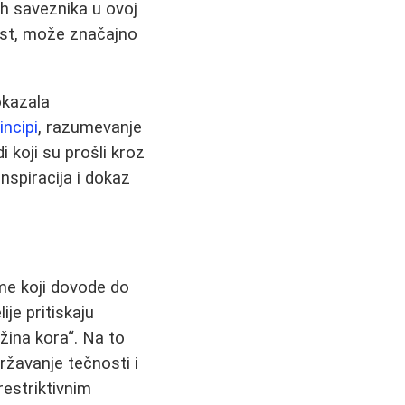
ih saveznika u ovoj
nost, može značajno
okazala
incipi
, razumevanje
i koji su prošli kroz
inspiracija i dokaz
e koji dovode do
ije pritiskaju
žina kora“. Na to
ržavanje tečnosti i
restriktivnim