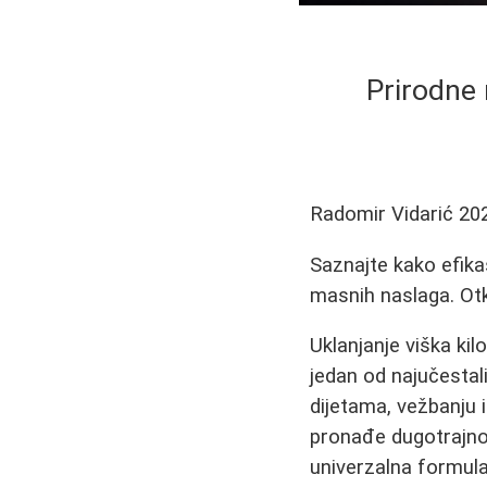
Prirodne 
Radomir Vidarić
20
Saznajte kako efika
masnih naslaga. Otkr
Uklanjanje viška ki
jedan od najučestal
dijetama, vežbanju
pronađe dugotrajno 
univerzalna formula,