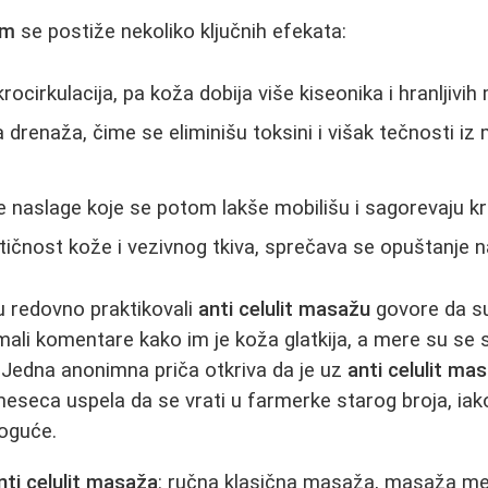
om
se postiže nekoliko ključnih efekata:
ocirkulacija, pa koža dobija više kiseonika i hranljivih 
 drenaža, čime se eliminišu toksini i višak tečnosti iz
 naslage koje se potom lakše mobilišu i sagorevaju k
ičnost kože i vezivnog tkiva, sprečava se opuštanje n
su redovno praktikovali
anti celulit masažu
govore da s
imali komentare kako im je koža glatkija, a mere su se 
 Jedna anonimna priča otkriva da je uz
anti celulit ma
meseca uspela da se vrati u farmerke starog broja, iak
moguće.
nti celulit masaža
: ručna klasična masaža, masaža 