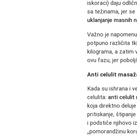
iskoraci) daju odli
sa težinama, jer se
uklanjanje masnih 
Važno je napomenuti 
potpuno različita t
kilograma, a zatim
ovu fazu, jer pobol
Anti celulit masaž
Kada su ishrana i v
celulita:
anti celuli
koja direktno deluje
pritiskanje, štipanj
i podstiče njihovo 
„pomorandžinu koru