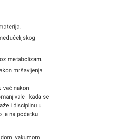
materija.
 međućelijskog
roz metabolizam.
akon mršavljenja.
u već nakon
smanjivale i kada se
saže
i disciplinu u
o je na početku
medom, vakumom