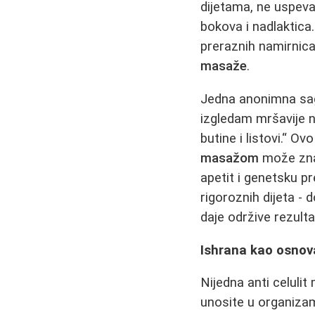
dijetama, ne uspeva
bokova i nadlaktic
preraznih namirnica
masaže
.
Jedna anonimna sago
izgledam mršavije 
butine i listovi.“ O
masažom
može znač
apetit i genetsku pr
rigoroznih dijeta -
daje održive rezulta
Ishrana kao osno
Nijedna anti celuli
unosite u organiza