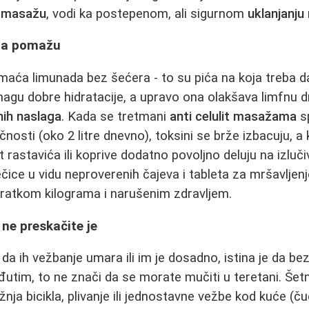
it masažu
, vodi ka postepenom, ali sigurnom
uklanjanju
oda pomažu
omaća limunada bez šećera - to su pića na koja treba da
nagu dobre hidratacije, a upravo ona olakšava limfnu 
nih naslaga
. Kada se tretmani
anti celulit masažama
s
nosti (oko 2 litre dnevno), toksini se brže izbacuju, a
ut rastavića ili koprive dodatno povoljno deluju na izluči
čice u vidu neproverenih čajeva i tableta za mršavljenj
ratkom kilograma i narušenim zdravljem.
 ne preskačite je
 da ih vežbanje umara ili im je dosadno, istina je da b
utim, to ne znači da se morate mučiti u teretani. Še
nja bicikla, plivanje ili jednostavne vežbe kod kuće (čuč