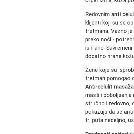
organizma, koža pos
Redovnim
anti cel
klijenti koji su se op
tretmana. Važno j
preko noći - potrebn
ishrane. Savremeni 
dodatno hrane kožu 
Žene koje su isprob
tretman pomogao da 
Anti-celulit masaž
masti i poboljšanja
stručno i redovno, 
pokazuju da se
ant
tri puta nedeljno, u