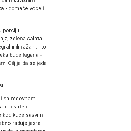
anizam suvišnim
ka - domaće voće i
u porciju
ajz, zelena salata
alni ili ražani, i to
eka bude lagana -
. Cilj je da se jede
la
uži sa redovnom
voditi sate u
žbe kod kuće sasvim
ebno raduje jeste