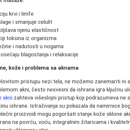
it masaže:
iju krvi i limfe
lage i smanjuje celulit
oljšava njenu elastičnost
iji toksina iz organizma
ežine i nadutosti u nogama
osećaju blagostanja i relaksacije
ne, kože i problema sa aknama
lovitom pristupu nezi tela, ne možemo zanemariti ni 
oblemom akni, često nesvesni da ishrana igra ključnu u
e akni
zahteva višeslojni pristup koji podrazumeva ne 
inu ishrane. Istraživanja su pokazala da namirnice b
mlečni proizvodi mogu pogoršati stanje kože sklone a
irana na povrću, voću, integralnim žitaricama i kvalite