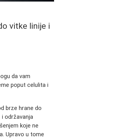
 vitke linije i
 mogu da vam
eme poput celulita i
od brze hrane do
 i održavanja
ešenjem koje ne
usa. Upravo u tome