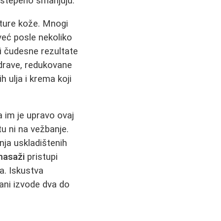
postepeno smanjuju.
sture kože. Mnogi
eć posle nekoliko
i čudesne rezultate
 zdrave, redukovane
h ulja i krema koji
a im je upravo ovaj
u ni na vežbanje.
nja uskladištenih
 masaži
pristupi
a. Iskustva
mani izvode dva do