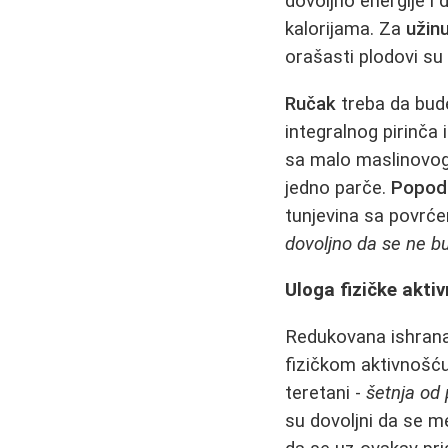
dovoljno energije i
kalorijama. Za
užin
orašasti plodovi su 
Ručak
treba da bude 
integralnog pirinča 
sa malo maslinovog ul
jedno parče.
Popod
tunjevina sa povrćem
dovoljno da se ne bu
Uloga fizičke akti
Redukovana ishrana 
fizičkom aktivnošću
teretani -
šetnja od
su dovoljni da se m