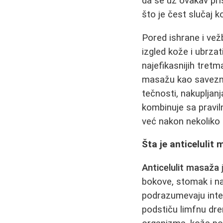
da se uz ovakav pri
što je čest slučaj ko
Pored ishrane i vež
izgled kože i ubrzat
najefikasnijih tretm
masažu kao saveznik
tečnosti, nakupljanj
kombinuje sa pravil
već nakon nekoliko 
Šta je anticelulit 
Anticelulit masaža
bokove, stomak i na
podrazumevaju inten
podstiču limfnu dre