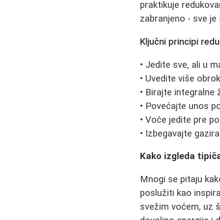
praktikuje redukova
zabranjeno - sve j
Ključni principi red
• Jedite sve, ali u 
• Uvedite više obrok
• Birajte integralne
• Povećajte unos pov
• Voće jedite pre po
• Izbegavajte gazira
Kako izgleda tipič
Mnogi se pitaju kak
poslužiti kao inspir
svežim voćem, uz š