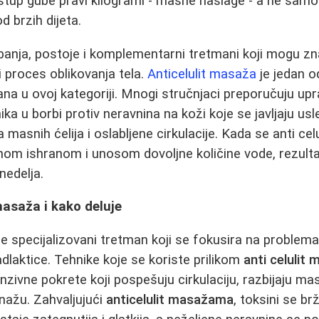
stup gube pravi kilogrami - masne naslage - a ne samo
d brzih dijeta.
banja, postoje i komplementarni tretmani koji mogu zn
i proces oblikovanja tela.
Anticelulit masaža
je jedan od
ana u ovoj kategoriji. Mnogi stručnjaci preporučuju upra
a u borbi protiv neravnina na koži koje se javljaju us
a masnih ćelija i oslabljene cirkulacije. Kada se anti ce
nom ishranom i unosom dovoljne količine vode, rezultati
nedelja.
masaža i kako deluje
je specijalizovani tretman koji se fokusira na problema
dlaktice. Tehnike koje se koriste prilikom
anti celulit
zivne pokrete koji pospešuju cirkulaciju, razbijaju ma
nažu. Zahvaljujući
anticelulit masažama
, toksini se br