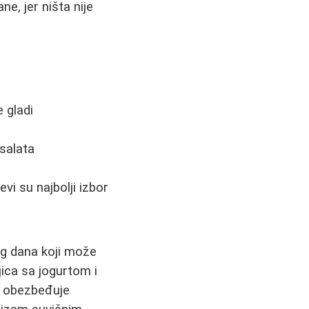
e, jer ništa nije
 gladi
 salata
vi su najbolji izbor
og dana koji može
ica sa jogurtom i
a obezbeđuje