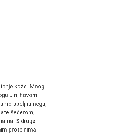
stanje kože. Mnogi
logu u njihovom
samo spoljnu negu,
ogate šećerom,
knama. S druge
tnim proteinima