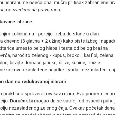
nu ishranu ne oseća onaj mučni pritisak zabranjene hran
e samo
svedeno na pravu meru
.
ukovane ishrane:
manjim količinama - porcija treba da stane u dlan
a dnevno (3 glavna + 2 užine) kako biste izbegli napade
 žitarice umesto belog hleba i testa od belog brašna
rća, naročito zelenog - kupus, brokoli, karfiol, zelena
dne, birajte domaće jabuke, šljive, kupine, ribizle
ne sokove i zaslađene napitke - voda i nezaslađeni čaje
an dan na redukovanoj ishrani
o praktično sprovesti ovakav režim. Evo primera jedn
acija.
Doručak
bi mogao da se sastoji od ovsenih pahulj
olju nezaslađenog zelenog čaja. Ovakav početak dan