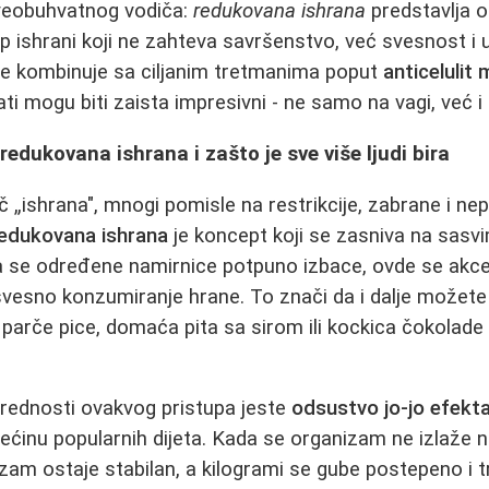
sveobuhvatnog vodiča:
redukovana ishrana
predstavlja od
 ishrani koji ne zahteva savršenstvo, već svesnost i
ne kombinuje sa ciljanim tretmanima poput
anticelulit
i mogu biti zaista impresivni - ne samo na vagi, već i 
redukovana ishrana i zašto je sve više ljudi bira
„ishrana", mnogi pomisle na restrikcije, zabrane i ne
edukovana ishrana
je koncept koji se zasniva na sasvi
da se određene namirnice potpuno izbace, ovde se akce
svesno konzumiranje hrane. To znači da i dalje možete 
to parče pice, domaća pita sa sirom ili kockica čokolade -
prednosti ovakvog pristupa jeste
odsustvo jo-jo efekt
većinu popularnih dijeta. Kada se organizam ne izlaže
am ostaje stabilan, a kilogrami se gube postepeno i t