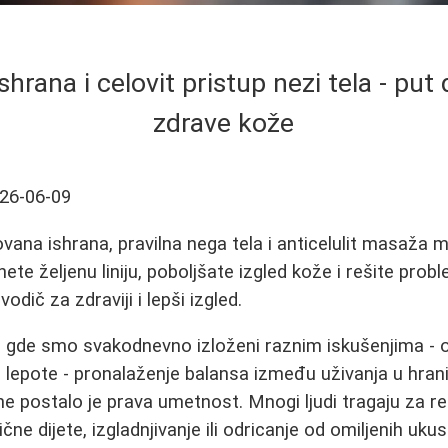
rana i celovit pristup nezi tela - put do
zdrave kože
26-06-09
ovana ishrana, pravilna nega tela i anticelulit masaža
e željenu liniju, poboljšate izgled kože i rešite probl
odič za zdraviji i lepši izgled.
, gde smo svakodnevno izloženi raznim iskušenjima - 
 lepote - pronalaženje balansa između uživanja u hrani
ne postalo je prava umetnost. Mnogi ljudi tragaju za r
ne dijete, izgladnjivanje ili odricanje od omiljenih uk