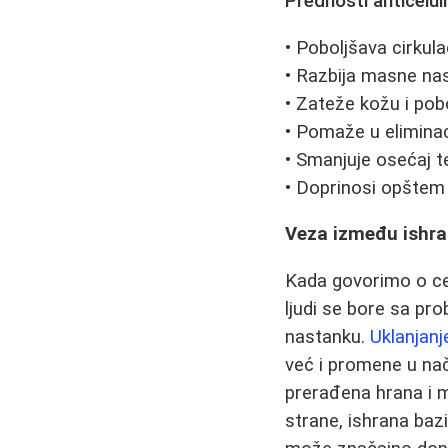
Prednosti anticelul
• Poboljšava cirkulac
• Razbija masne nas
• Zateže kožu i pob
• Pomaže u eliminac
• Smanjuje osećaj t
• Doprinosi opštem 
Veza između ishra
Kada govorimo o ce
ljudi se bore sa pr
nastanku.
Uklanjanj
već i promene u nač
prerađena hrana i 
strane, ishrana baz