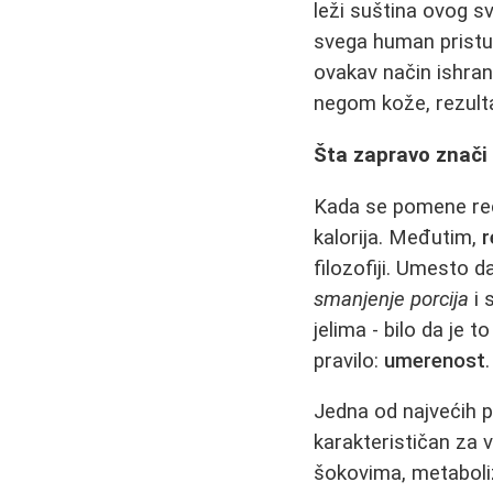
leži suština ovog 
svega human pristup
ovakav način ishra
negom kože, rezultat
Šta zapravo znači 
Kada se pomene reč 
kalorija. Međutim,
r
filozofiji. Umesto 
smanjenje porcija
i 
jelima - bilo da je 
pravilo:
umerenost
.
Jedna od najvećih 
karakterističan za 
šokovima, metaboliz