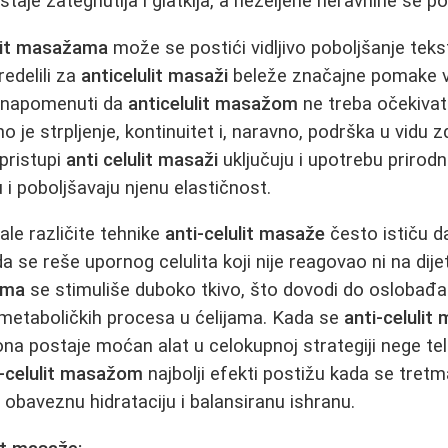
taje zategnutija i glatkija, a neželjene neravnine se 
ulit masažama
može se postići vidljivo poboljšanje tek
redelili za
anticelulit masaži
beleže značajne pomake v
e napomenuti da
anticelulit masažom
ne treba očekivat
o je strpljenje, kontinuitet i, naravno, podrška u vidu
pristupi
anti celulit masaži
uključuju i upotrebu prirodni
i poboljšavaju njenu elastičnost.
ale različite tehnike
anti-celulit masaže
često ističu d
se reše upornog celulita koji nije reagovao ni na dijet
ama
se stimuliše duboko tkivo, što dovodi do oslobađa
 metaboličkih procesa u ćelijama. Kada se
anti-celulit
ona postaje moćan alat u celokupnoj strategiji nege tel
i-celulit masažom
najbolji efekti postižu kada se tret
z obaveznu hidrataciju i balansiranu ishranu.