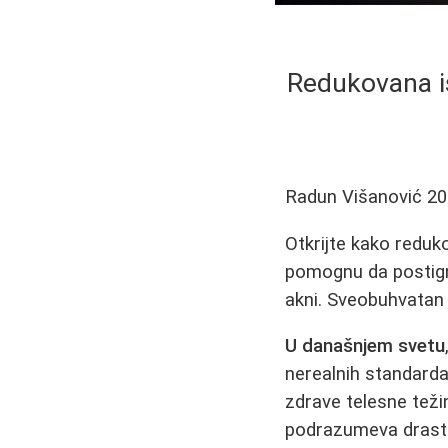
Redukovana ish
Radun Višanović
20
Otkrijte kako reduk
pomognu da postignet
akni. Sveobuhvatan v
U današnjem svetu
nerealnih standarda
zdrave telesne teži
podrazumeva drastič