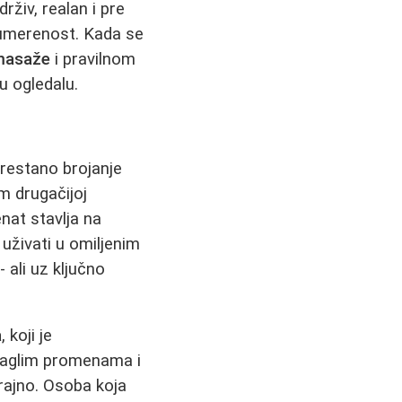
rživ, realan i pre
 umerenost. Kada se
 masaže
i pravilnom
u ogledalu.
prestano brojanje
m drugačijoj
nat stavlja na
uživati u omiljenim
 ali uz ključno
a
, koji je
 naglim promenama i
rajno. Osoba koja