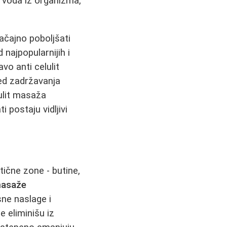
 voda iz organizma,
ačajno poboljšati
 najpopularnijih i
vo anti celulit
led zadržavanja
lulit masaža
 postaju vidljivi
tične zone - butine,
 masaže
sne naslage i
že eliminišu iz