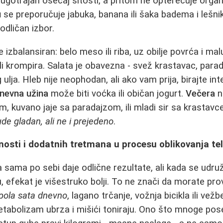
 dugotrajan osećaj sitosti, a pritom ne opterećuje org
u
se preporučuje jabuka, banana ili šaka badema i lešni
odličan izbor.
izbalansiran: belo meso ili riba, uz obilje povrća i mal
ili krompira. Salata je obavezna - svež krastavac, parad
ja. Hleb nije neophodan, ali ako vam prija, birajte integr
nevna užina
može biti voćka ili običan jogurt.
Večera
n
, kuvano jaje sa paradajzom, ili mladi sir sa krastavcem
de gladan, ali ne i prejedeno
.
vnosti i dodatnih tretmana u procesu oblikovanja te
sama po sebi daje odlične rezultate, ali kada se udr
, efekat je višestruko bolji. To ne znači da morate pro
 pola sata dnevno
, lagano trčanje, vožnja bicikla ili ve
etabolizam ubrza i mišići toniraju. Ono što mnoge pos