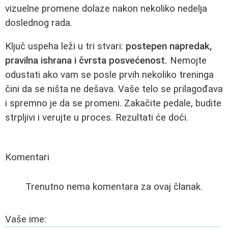
vizuelne promene dolaze nakon nekoliko nedelja
doslednog rada.
Ključ uspeha leži u tri stvari:
postepen napredak,
pravilna ishrana i čvrsta posvećenost.
Nemojte
odustati ako vam se posle prvih nekoliko treninga
čini da se ništa ne dešava. Vaše telo se prilagođava
i spremno je da se promeni. Zakačite pedale, budite
strpljivi i verujte u proces. Rezultati će doći.
Komentari
Trenutno nema komentara za ovaj članak.
Vaše ime: