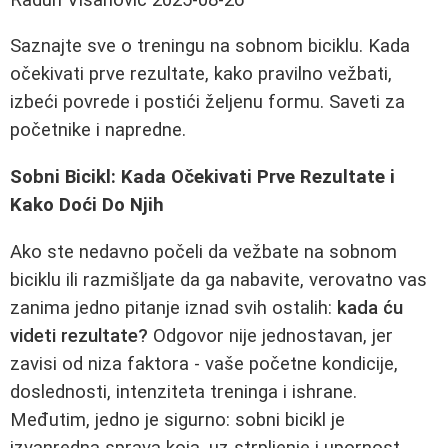
Saznajte sve o treningu na sobnom biciklu. Kada
očekivati prve rezultate, kako pravilno vežbati,
izbeći povrede i postići željenu formu. Saveti za
početnike i napredne.
Sobni Bicikl: Kada Očekivati Prve Rezultate i
Kako Doći Do Njih
Ako ste nedavno počeli da vežbate na sobnom
biciklu ili razmišljate da ga nabavite, verovatno vas
zanima jedno pitanje iznad svih ostalih:
kada ću
videti rezultate?
Odgovor nije jednostavan, jer
zavisi od niza faktora - vaše početne kondicije,
doslednosti, intenziteta treninga i ishrane.
Međutim, jedno je sigurno: sobni bicikl je
izvanredna sprava koja, uz strpljenje i upornost,