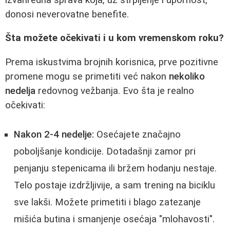
donosi neverovatne benefite.
Šta možete očekivati i u kom vremenskom roku?
Prema iskustvima brojnih korisnica, prve pozitivne
promene mogu se primetiti već nakon
nekoliko
nedelja
redovnog vežbanja. Evo šta je realno
očekivati:
Nakon 2-4 nedelje:
Osećajete značajno
poboljšanje kondicije. Dotadašnji zamor pri
penjanju stepenicama ili bržem hodanju nestaje.
Telo postaje izdržljivije, a sam trening na biciklu
sve lakši. Možete primetiti i blago zatezanje
mišića butina i smanjenje osećaja "mlohavosti".