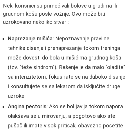
Neki korisnici su primećivali bolove u grudima ili
grudnom košu posle vožnje. Ovo može biti
uzrokovano nekoliko stvari:
Naprezanje mišića:
Nepoznavanje pravilne
tehnike disanja i prenaprezanje tokom treninga
može dovesti do bola u mišićima grudnog koša
(tzv. "teže sindrom"). Rešenje je da malo "oladite"
sa intenzitetom, fokusirate se na duboko disanje
i konsultujete se sa lekarom da isključite druge
uzroke.
Angina pectoris:
Ako se bol javlja tokom napora i
olakšava se u mirovanju, a pogotovo ako ste
pušač ili imate visok pritisak, obavezno posetite