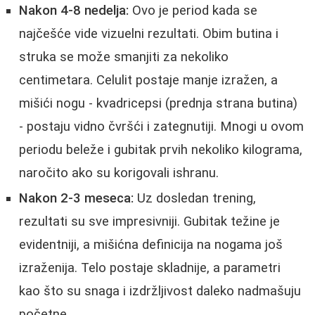
Nakon 4-8 nedelja:
Ovo je period kada se
najčešće vide vizuelni rezultati. Obim butina i
struka se može smanjiti za nekoliko
centimetara. Celulit postaje manje izražen, a
mišići nogu - kvadricepsi (prednja strana butina)
- postaju vidno čvršći i zategnutiji. Mnogi u ovom
periodu beleže i gubitak prvih nekoliko kilograma,
naročito ako su korigovali ishranu.
Nakon 2-3 meseca:
Uz dosledan trening,
rezultati su sve impresivniji. Gubitak težine je
evidentniji, a mišićna definicija na nogama još
izraženija. Telo postaje skladnije, a parametri
kao što su snaga i izdržljivost daleko nadmašuju
početne.