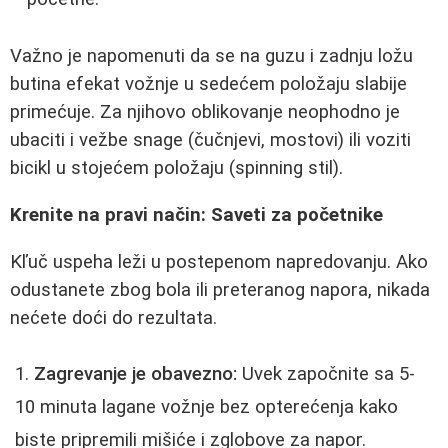
Važno je napomenuti da se na guzu i zadnju ložu
butina efekat vožnje u sedećem položaju slabije
primećuje. Za njihovo oblikovanje neophodno je
ubaciti i vežbe snage (čučnjevi, mostovi) ili voziti
bicikl u stojećem položaju (spinning stil).
Krenite na pravi način: Saveti za početnike
Kľuč uspeha leži u postepenom napredovanju. Ako
odustanete zbog bola ili preteranog napora, nikada
nećete doći do rezultata.
Zagrevanje je obavezno:
Uvek započnite sa 5-
10 minuta lagane vožnje bez opterećenja kako
biste pripremili mišiće i zglobove za napor.