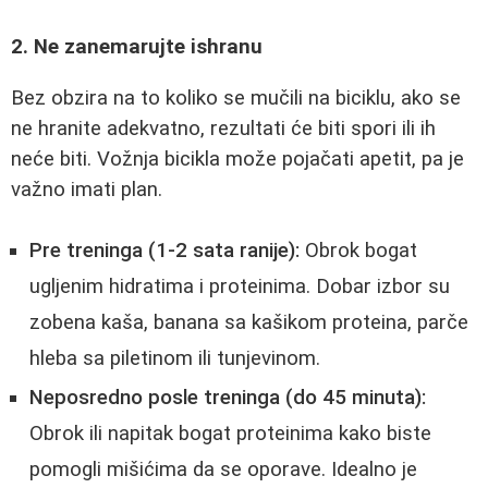
2. Ne zanemarujte ishranu
Bez obzira na to koliko se mučili na biciklu, ako se
ne hranite adekvatno, rezultati će biti spori ili ih
neće biti. Vožnja bicikla može pojačati apetit, pa je
važno imati plan.
Pre treninga (1-2 sata ranije):
Obrok bogat
ugljenim hidratima i proteinima. Dobar izbor su
zobena kaša, banana sa kašikom proteina, parče
hleba sa piletinom ili tunjevinom.
Neposredno posle treninga (do 45 minuta):
Obrok ili napitak bogat proteinima kako biste
pomogli mišićima da se oporave. Idealno je