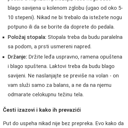
blago savijena u kolenom zglobu (ugao od oko 5-
10 stepeni). Nikad ne bi trebalo da istežete nogu
potpuno ili da se borite da doprete do pedala.
Položaj stopala:
Stopala treba da budu paralelna
sa podom, a prsti usmereni napred.
Držanje:
Držite leđa uspravno, ramena opuštena
i blago spuštena. Laktovi treba da budu blago
savijeni. Ne naslanjajte se previše na volan - on
vam služi samo za balans, a ne da na njemu
odmarate celokupnu težinu tela.
Česti izazovi i kako ih prevazići
Put do uspeha nikad nije bez prepreka. Evo kako da