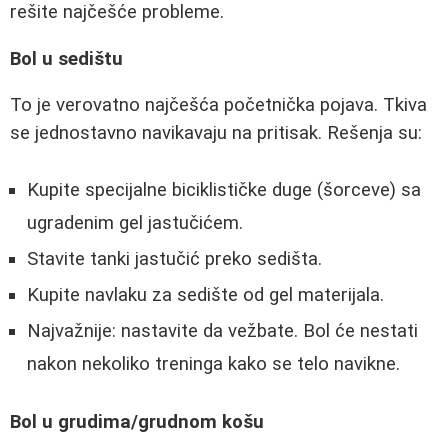
rešite najčešće probleme.
Bol u sedištu
To je verovatno najčešća početnička pojava. Tkiva
se jednostavno navikavaju na pritisak. Rešenja su:
Kupite specijalne biciklističke duge (šorceve) sa
ugradenim gel jastučićem.
Stavite tanki jastučić preko sedišta.
Kupite navlaku za sedište od gel materijala.
Najvažnije: nastavite da vežbate. Bol će nestati
nakon nekoliko treninga kako se telo navikne.
Bol u grudima/grudnom košu