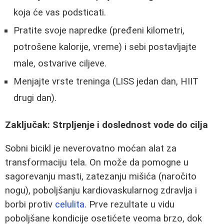
koja će vas podsticati.
Pratite svoje napredke (pređeni kilometri,
potrošene kalorije, vreme) i sebi postavljajte
male, ostvarive ciljeve.
Menjajte vrste treninga (LISS jedan dan, HIIT
drugi dan).
Zaključak: Strpljenje i doslednost vode do cilja
Sobni bicikl je neverovatno moćan alat za
transformaciju tela. On može da pomogne u
sagorevanju masti, zatezanju mišića (naročito
nogu), poboljšanju kardiovaskularnog zdravlja i
borbi protiv
celulita
. Prve rezultate u vidu
poboljšane kondicije osetićete veoma brzo, dok