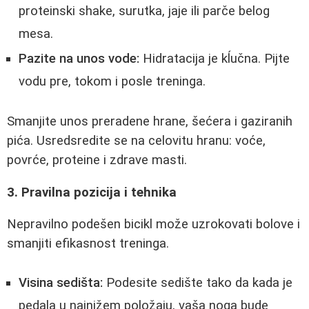
proteinski shake, surutka, jaje ili parče belog
mesa.
Pazite na unos vode:
Hidratacija je kĺučna. Pijte
vodu pre, tokom i posle treninga.
Smanjite unos preradene hrane, šećera i gaziranih
pića. Usredsredite se na celovitu hranu: voće,
povrće, proteine i zdrave masti.
3. Pravilna pozicija i tehnika
Nepravilno podešen bicikl može uzrokovati bolove i
smanjiti efikasnost treninga.
Visina sedišta:
Podesite sedište tako da kada je
pedala u najnižem položaju, vaša noga bude