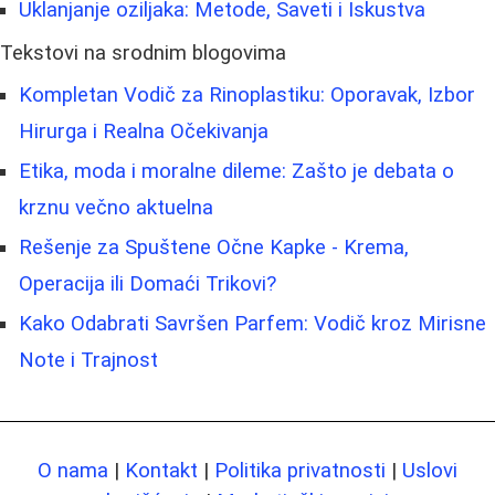
Uklanjanje oziljaka: Metode, Saveti i Iskustva
Tekstovi na srodnim blogovima
Kompletan Vodič za Rinoplastiku: Oporavak, Izbor
Hirurga i Realna Očekivanja
Etika, moda i moralne dileme: Zašto je debata o
krznu večno aktuelna
Rešenje za Spuštene Očne Kapke - Krema,
Operacija ili Domaći Trikovi?
Kako Odabrati Savršen Parfem: Vodič kroz Mirisne
Note i Trajnost
O nama
|
Kontakt
|
Politika privatnosti
|
Uslovi