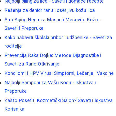
Najbolji piling za lice - Saveti i domaće recepte
Rešenja za dehidriranu i osetljivu kožu lica
Anti-Aging Nega za Masnu i Mešovitu Kožu -
Saveti i Preporuke
Kako nabaviti školski pribor i udžbenike - Saveti za
roditelje
Prevencija Raka Dojke: Metode Dijagnostike i
Saveti za Rano Otkrivanje
Kondilomi i HPV Virus: Simptomi, Lečenje i Vakcine
Najbolji Šamponi za Vašu Kosu - Iskustva i
Preporuke
Zašto Posetiti Kozmetički Salon? Saveti i Iskustva
Korisnika