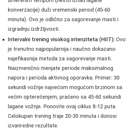
umerenim tempom (nešto iznad lagane
konverzacije) duži vremenski period (45-60
minuta). Ovo je odlično za sagorevanje masti i
izgradnju izdržljivosti.
Intervalni trening visokog intenziteta (HIIT):
Ovo
je trenutno najpopularnija i naučno dokazano
najefikasnija metoda za sagorevanje masti.
Naizmenično menjate periode maksimalnog
napora i perioda aktivnog oporavka. Primer: 30
sekundi vožnje najvećom mogućom brzinom sa
većim opterećenjem, praćeno sa 45-60 sekundi
lagane vožnje. Ponovite ovaj ciklus 8-12 puta.
Celokupan trening traje 20-30 minuta i donosi
izvanredne rezultate.