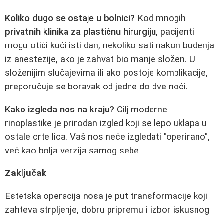
Koliko dugo se ostaje u bolnici?
Kod mnogih
privatnih klinika za plastičnu hirurgiju
, pacijenti
mogu otići kući isti dan, nekoliko sati nakon budenja
iz anestezije, ako je zahvat bio manje složen. U
složenijim slučajevima ili ako postoje komplikacije,
preporučuje se boravak od jedne do dve noći.
Kako izgleda nos na kraju?
Cilj moderne
rinoplastike je prirodan izgled koji se lepo uklapa u
ostale crte lica. Vaš nos neće izgledati "operirano",
već kao bolja verzija samog sebe.
Zaključak
Estetska operacija nosa je put transformacije koji
zahteva strpljenje, dobru pripremu i izbor iskusnog