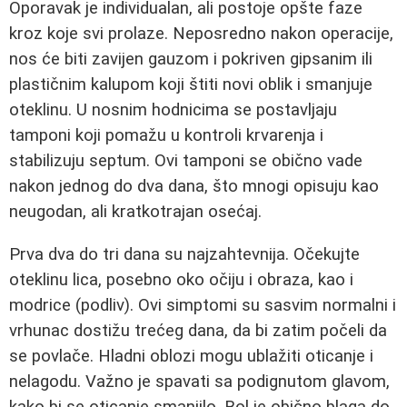
Oporavak je individualan, ali postoje opšte faze
kroz koje svi prolaze. Neposredno nakon operacije,
nos će biti zavijen gauzom i pokriven gipsanim ili
plastičnim kalupom koji štiti novi oblik i smanjuje
oteklinu. U nosnim hodnicima se postavljaju
tamponi koji pomažu u kontroli krvarenja i
stabilizuju septum. Ovi tamponi se obično vade
nakon jednog do dva dana, što mnogi opisuju kao
neugodan, ali kratkotrajan osećaj.
Prva dva do tri dana su najzahtevnija. Očekujte
oteklinu lica, posebno oko očiju i obraza, kao i
modrice (podliv). Ovi simptomi su sasvim normalni i
vrhunac dostižu trećeg dana, da bi zatim počeli da
se povlače. Hladni oblozi mogu ublažiti oticanje i
nelagodu. Važno je spavati sa podignutom glavom,
kako bi se oticanje smanjilo. Bol je obično blaga do