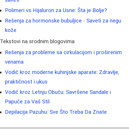
Polimeri vs Hijaluron za Usne: Šta je Bolje?
Rešenja za hormonske bubuljice - Saveti za negu
kože
Tekstovi na srodnim blogovima
Rešenja za probleme sa cirkulacijom i proširenim
venama
Vodič kroz moderne kuhinjske aparate: Zdravlje,
praktičnost i ukus
Vodič kroz Letnju Obuću: Savršene Sandale i
Papuče za Vaš Stil
Depilacija Pazuhu: Sve Što Treba Da Znate