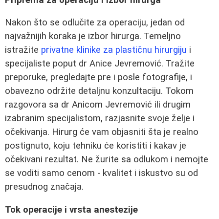
Nakon što se odlučite za operaciju, jedan od
najvažnijih koraka je izbor hirurga. Temeljno
istražite
privatne klinike za plastičnu hirurgiju
i
specijaliste poput dr Anice Jevremović. Tražite
preporuke, pregledajte pre i posle fotografije, i
obavezno održite detaljnu konzultaciju. Tokom
razgovora sa dr Anicom Jevremović ili drugim
izabranim specijalistom, razjasnite svoje želje i
očekivanja. Hirurg će vam objasniti šta je realno
postignuto, koju tehniku će koristiti i kakav je
očekivani rezultat. Ne žurite sa odlukom i nemojte
se voditi samo cenom - kvalitet i iskustvo su od
presudnog značaja.
Tok operacije i vrsta anestezije