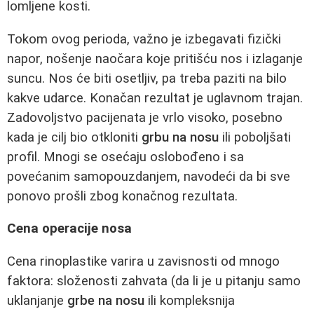
lomljene kosti.
Tokom ovog perioda, važno je izbegavati fizički
napor, nošenje naočara koje pritišću nos i izlaganje
suncu. Nos će biti osetljiv, pa treba paziti na bilo
kakve udarce. Konačan rezultat je uglavnom trajan.
Zadovoljstvo pacijenata je vrlo visoko, posebno
kada je cilj bio otkloniti
grbu na nosu
ili poboljšati
profil. Mnogi se osećaju oslobođeno i sa
povećanim samopouzdanjem, navodeći da bi sve
ponovo prošli zbog konačnog rezultata.
Cena operacije nosa
Cena rinoplastike varira u zavisnosti od mnogo
faktora: složenosti zahvata (da li je u pitanju samo
uklanjanje
grbe na nosu
ili kompleksnija