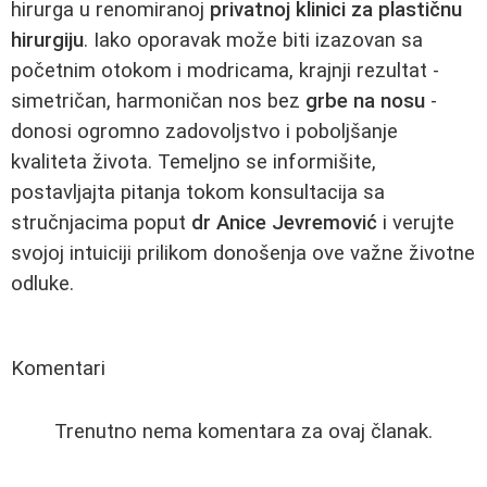
hirurga u renomiranoj
privatnoj klinici za plastičnu
hirurgiju
. Iako oporavak može biti izazovan sa
početnim otokom i modricama, krajnji rezultat -
simetričan, harmoničan nos bez
grbe na nosu
-
donosi ogromno zadovoljstvo i poboljšanje
kvaliteta života. Temeljno se informišite,
postavljajta pitanja tokom konsultacija sa
stručnjacima poput
dr Anice Jevremović
i verujte
svojoj intuiciji prilikom donošenja ove važne životne
odluke.
Komentari
Trenutno nema komentara za ovaj članak.