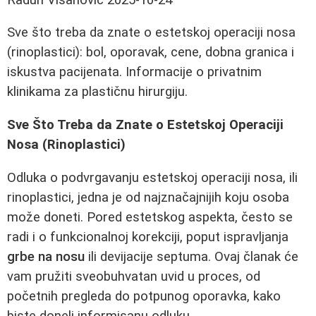
Sve što treba da znate o estetskoj operaciji nosa
(rinoplastici): bol, oporavak, cene, dobna granica i
iskustva pacijenata. Informacije o privatnim
klinikama za plastičnu hirurgiju.
Sve Što Treba da Znate o Estetskoj Operaciji
Nosa (Rinoplastici)
Odluka o podvrgavanju estetskoj operaciji nosa, ili
rinoplastici, jedna je od najznačajnijih koju osoba
može doneti. Pored estetskog aspekta, često se
radi i o funkcionalnoj korekciji, poput ispravljanja
grbe na nosu
ili devijacije septuma. Ovaj članak će
vam pružiti sveobuhvatan uvid u proces, od
početnih pregleda do potpunog oporavka, kako
biste doneli informisanu odluku.