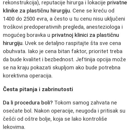
rekonstrukcija), reputacije hirurga i lokacije
privatne
klinike za plastičnu hirurgiju
. Cene se kreću od
1400 do 2500 evra, a često u tu cenu nisu uključeni
troškovi predoperativnih pregleda, anesteziologa i
mogućeg boravka u
privatnoj klinici za plastičnu
hirurgiju
. Uvek se detaljno raspitajte šta sve cena
obuhvata. Iako je cena bitan faktor, prioritet treba
da bude kvalitet i bezbednost. Jeftinija opcija može
se na kraju pokazati skupljom ako bude potrebna
korektivna operacija.
Česta pitanja i zabrinutosti
Da li procedura boli?
Tokom samog zahvata ne
osećate bol. Nakon operacije, neugoda i pritisak su
češći od oštre bolje, koja se lako kontroliše
lekovima.