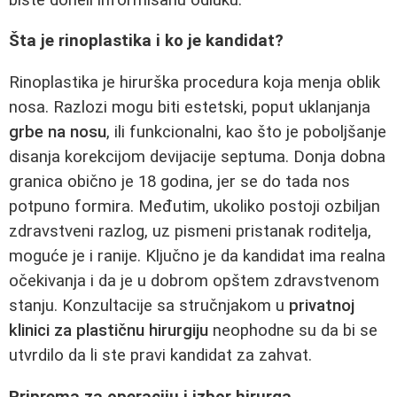
Šta je rinoplastika i ko je kandidat?
Rinoplastika je hirurška procedura koja menja oblik
nosa. Razlozi mogu biti estetski, poput uklanjanja
grbe na nosu
, ili funkcionalni, kao što je poboljšanje
disanja korekcijom devijacije septuma. Donja dobna
granica obično je 18 godina, jer se do tada nos
potpuno formira. Međutim, ukoliko postoji ozbiljan
zdravstveni razlog, uz pismeni pristanak roditelja,
moguće je i ranije. Ključno je da kandidat ima realna
očekivanja i da je u dobrom opštem zdravstvenom
stanju. Konzultacije sa stručnjakom u
privatnoj
klinici za plastičnu hirurgiju
neophodne su da bi se
utvrdilo da li ste pravi kandidat za zahvat.
Priprema za operaciju i izbor hirurga