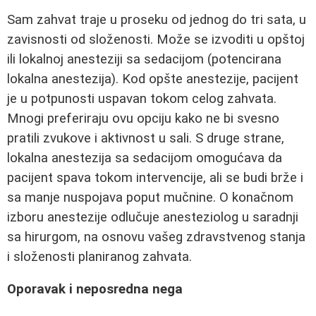
Sam zahvat traje u proseku od jednog do tri sata, u
zavisnosti od složenosti. Može se izvoditi u opštoj
ili lokalnoj anesteziji sa sedacijom (potencirana
lokalna anestezija). Kod opšte anestezije, pacijent
je u potpunosti uspavan tokom celog zahvata.
Mnogi preferiraju ovu opciju kako ne bi svesno
pratili zvukove i aktivnost u sali. S druge strane,
lokalna anestezija sa sedacijom omogućava da
pacijent spava tokom intervencije, ali se budi brže i
sa manje nuspojava poput mučnine. O konačnom
izboru anestezije odlučuje anesteziolog u saradnji
sa hirurgom, na osnovu vašeg zdravstvenog stanja
i složenosti planiranog zahvata.
Oporavak i neposredna nega