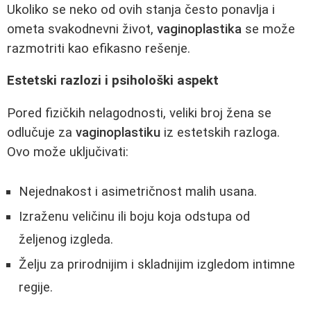
Ukoliko se neko od ovih stanja često ponavlja i
ometa svakodnevni život,
vaginoplastika
se može
razmotriti kao efikasno rešenje.
Estetski razlozi i psihološki aspekt
Pored fizičkih nelagodnosti, veliki broj žena se
odlučuje za
vaginoplastiku
iz estetskih razloga.
Ovo može uključivati:
Nejednakost i asimetričnost malih usana.
Izraženu veličinu ili boju koja odstupa od
željenog izgleda.
Želju za prirodnijim i skladnijim izgledom intimne
regije.