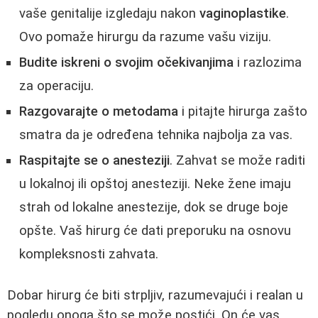
vaše genitalije izgledaju nakon
vaginoplastike
.
Ovo pomaže hirurgu da razume vašu viziju.
Budite iskreni o svojim očekivanjima
i razlozima
za operaciju.
Razgovarajte o metodama
i pitajte hirurga zašto
smatra da je određena tehnika najbolja za vas.
Raspitajte se o anesteziji
. Zahvat se može raditi
u lokalnoj ili opštoj anesteziji. Neke žene imaju
strah od lokalne anestezije, dok se druge boje
opšte. Vaš hirurg će dati preporuku na osnovu
kompleksnosti zahvata.
Dobar hirurg će biti strpljiv, razumevajući i realan u
pogledu onoga što se može postići. On će vas