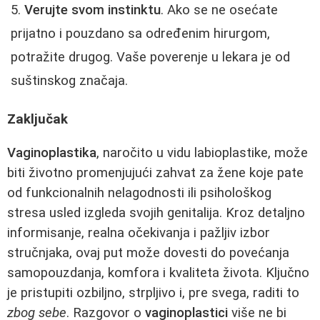
Verujte svom instinktu
. Ako se ne osećate
prijatno i pouzdano sa određenim hirurgom,
potražite drugog. Vaše poverenje u lekara je od
suštinskog značaja.
Zaključak
Vaginoplastika
, naročito u vidu labioplastike, može
biti životno promenjujući zahvat za žene koje pate
od funkcionalnih nelagodnosti ili psihološkog
stresa usled izgleda svojih genitalija. Kroz detaljno
informisanje, realna očekivanja i pažljiv izbor
stručnjaka, ovaj put može dovesti do povećanja
samopouzdanja, komfora i kvaliteta života. Ključno
je pristupiti ozbiljno, strpljivo i, pre svega, raditi to
zbog sebe
. Razgovor o
vaginoplastici
više ne bi