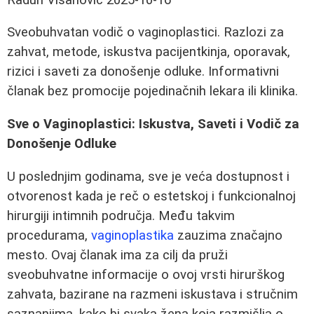
Sveobuhvatan vodič o vaginoplastici. Razlozi za
zahvat, metode, iskustva pacijentkinja, oporavak,
rizici i saveti za donošenje odluke. Informativni
članak bez promocije pojedinačnih lekara ili klinika.
Sve o Vaginoplastici: Iskustva, Saveti i Vodič za
Donošenje Odluke
U poslednjim godinama, sve je veća dostupnost i
otvorenost kada je reč o estetskoj i funkcionalnoj
hirurgiji intimnih područja. Među takvim
procedurama,
vaginoplastika
zauzima značajno
mesto. Ovaj članak ima za cilj da pruži
sveobuhvatne informacije o ovoj vrsti hirurškog
zahvata, bazirane na razmeni iskustava i stručnim
saznanjima, kako bi svaka žena koja razmišlja o