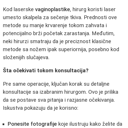
Kod laserske
vaginoplastike
, hirurg koristi laser
umesto skalpela za sečenje tkiva. Prednosti ove
metode su manje krvarenje tokom zahvata i
potencijalno brži početak zarastanja. Međutim,
neki hirurzi smatraju da je preciznost klasične
metode sa nožem ipak superiornija, posebno kod
složenijih slučajeva.
Šta očekivati tokom konsultacija?
Pre same operacije, ključan korak su detaljne
konsultacije sa izabranim hirurgom. Ovo je prilika
da se postave sva pitanja i razjasne očekivanja.
Iskustva pokazuju da je korisno:
Ponesite fotografije
koje ilustruju kako želite da