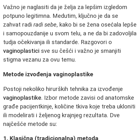
Važno je naglasiti da je želja za lepšim izgledom
potpuno legitimna. Medutim, ključno je da se
zahvat radi
radi sebe
, kako bi se žena osećala lepše
i samopouzdanije u svom telu, a ne da bi zadovoljila
tudja očekivanja ili standarde. Razgovori o
vaginoplastici
sve su češći i važno je smanjiti
stigma vezanu za ovu temu.
Metode izvođenja vaginoplastike
Postoji nekoliko hirurških tehnika za izvođenje
vaginoplastike
. Izbor metode zavisi od anatomske
građe pacijentkinje, količine tkiva koje treba ukloniti
ili modelirati i željenog krajnjeg rezultata. Dve
najčešće metode su:
1. Klasična (tradicionalna) metoda