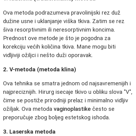
Ova metoda podrazumeva pravolinijski rez duž
dužine usne i uklanjanje viška tkiva. Zatim se rez
šiva resorptivnim ili neresorptivnim koncima.
Prednost ove metode je što je pogodna za
korekciju većih količina tkiva. Mane mogu biti
vidljiviji ožiljci i nešto duži oporavak.
2. V-metoda (metoda klina)
Ova tehnika se smatra jednom od najsavremenijih i
najpreciznijih. Hirurg isecaje tkivo u obliku slova "V",
čime se postiže prirodniji prelaz i minimalno vidljiv
ožiljak. Ova metoda
vaginoplastike
često se
preporučuje zbog boljeg estetskog ishoda.
3. Laserska metoda