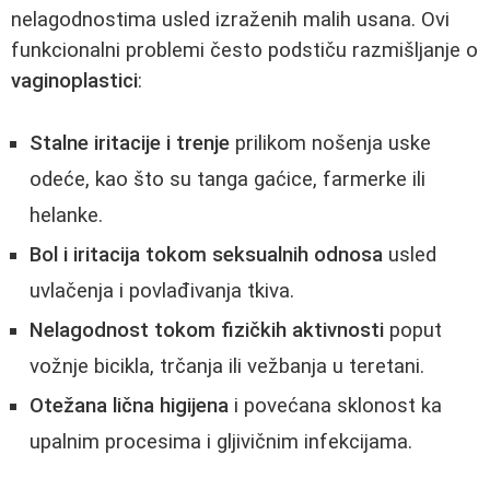
nelagodnostima usled izraženih malih usana. Ovi
funkcionalni problemi često podstiču razmišljanje o
vaginoplastici
:
Stalne iritacije i trenje
prilikom nošenja uske
odeće, kao što su tanga gaćice, farmerke ili
helanke.
Bol i iritacija tokom seksualnih odnosa
usled
uvlačenja i povlađivanja tkiva.
Nelagodnost tokom fizičkih aktivnosti
poput
vožnje bicikla, trčanja ili vežbanja u teretani.
Otežana lična higijena
i povećana sklonost ka
upalnim procesima i gljivičnim infekcijama.