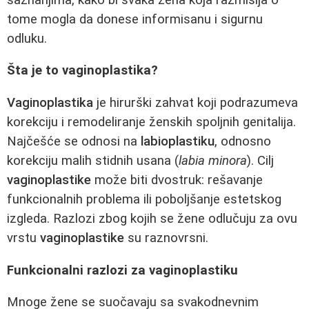
tome mogla da donese informisanu i sigurnu
odluku.
Šta je to vaginoplastika?
Vaginoplastika
je hirurški zahvat koji podrazumeva
korekciju i remodeliranje ženskih spoljnih genitalija.
Najčešće se odnosi na
labioplastiku
, odnosno
korekciju malih stidnih usana (
labia minora
). Cilj
vaginoplastike
može biti dvostruk: rešavanje
funkcionalnih problema ili poboljšanje estetskog
izgleda. Razlozi zbog kojih se žene odlučuju za ovu
vrstu
vaginoplastike
su raznovrsni.
Funkcionalni razlozi za vaginoplastiku
Mnoge žene se suočavaju sa svakodnevnim