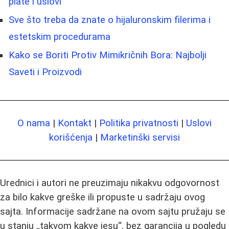
plate i uslovi
Sve što treba da znate o hijaluronskim filerima i
estetskim procedurama
Kako se Boriti Protiv Mimikričnih Bora: Najbolji
Saveti i Proizvodi
O nama
|
Kontakt
|
Politika privatnosti
|
Uslovi
korišćenja
|
Marketinški servisi
Urednici i autori ne preuzimaju nikakvu odgovornost
za bilo kakve greške ili propuste u sadržaju ovog
sajta. Informacije sadržane na ovom sajtu pružaju se
u stanju „takvom kakve jesu“, bez garancija u pogledu