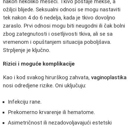
nakon nekoliko meseci. Tkivo postaje mekše, a
ožiljci blijede. Seksualni odnosi se mogu nastaviti
tek nakon 4 do 6 nedelja, kada je tkivo dovoljno
zaraslo. Prvi odnosi mogu biti neugodni ili čak bolni
zbog zategnutosti i osetljivosti tkiva, ali se sa
vremenom i opuštanjem situacija poboljšava.
Strpljenje je ključno.
Rizici i moguće komplikacije
Kao i kod svakog hirurškog zahvata,
vaginoplastika
nosi odredjene rizike. Oni uključuju:
Infekciju rane.
Prekomerno krvarenje ili hematome.
Asimetričnost ili nezadovoljavajući estetski