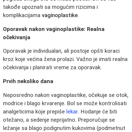
takođe upoznati sa mogućim rizicima i
komplikacijama
vaginoplastike
.
Oporavak nakon vaginoplastike: Realna
očekivanja
Oporavak je individualan, ali postoje opšti koraci
kroz koje većina žena prolazi. Važno je imati realna
očekivanja i planirati vreme za oporavak.
Prvih nekoliko dana
Neposredno nakon vaginoplastike, očekuje se otok,
modrice i blago krvarenje. Bol se može kontrolisati
analgeticima koje prepiše
lekar
. Hodanje će biti
otežano, a sedenje neprijatno. Preporučuje se
ležanje sa blago podignutim kukovima (podmetnut