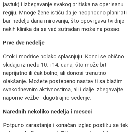
jastuk) i izbegavanje svakog pritiska na operisanu
regiju. Mnoge žene ističu da je neophodno planirati
bar nedelju dana mirovanja, što opovrgava tvrdnje
nekih klinika da se već sutradan može na posao.
Prve dve nedeľje
Otok i modrice polako splasnjuju. Konci se obično
skidaju između 10. i 14. dana, što može biti
neprijatno ili čak bolno, ali donosi trenutno
olakšanje. Možete postepeno nastaviti sa blažim
svakodnevnim aktivnostima, ali i dalje izbegavajte
naporne vežbe i dugotrajno sedenje.
Narednih nekoliko nedelja i meseci
Potpuno zarastanje i konačan izgled postižu se tek