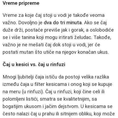
Vreme pripreme
Vreme za koje čaj stoji u vodi je takođe veoma
važno. Dovoljno je
dva do tri minuta
. Ako se čaj
duže drži, postaće previše jak i gorak, a oslobodiće
se i više tanina koji mogu iritirati želudac. Takođe,
važno je ne mešati čaj dok stoji u vodi, jer će
postati mutan što utiče na njegov konačan ukus.
Čaj u kesici vs. čaj u rinfuzi
Mnogi ljubitelji čaja ističu da postoji velika razlika
između čaja u filter kesicama i onog koji se kupuje
na meru (u rinfuzi). Čaj u rinfuzi, koji čine celi ili
polomljeni listići, smatra se kvalitetnijim, sa
bogatijim ukusom i jačim dejstvom. U kesicama se
često nalazi čaj u prahu ili sitnijem obliku, koji može