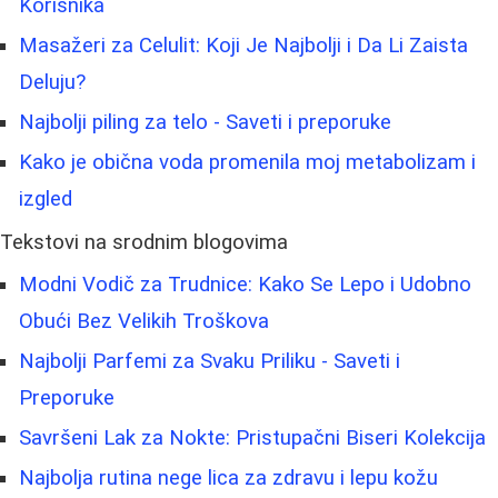
Korisnika
Masažeri za Celulit: Koji Je Najbolji i Da Li Zaista
Deluju?
Najbolji piling za telo - Saveti i preporuke
Kako je obična voda promenila moj metabolizam i
izgled
Tekstovi na srodnim blogovima
Modni Vodič za Trudnice: Kako Se Lepo i Udobno
Obući Bez Velikih Troškova
Najbolji Parfemi za Svaku Priliku - Saveti i
Preporuke
Savršeni Lak za Nokte: Pristupačni Biseri Kolekcija
Najbolja rutina nege lica za zdravu i lepu kožu