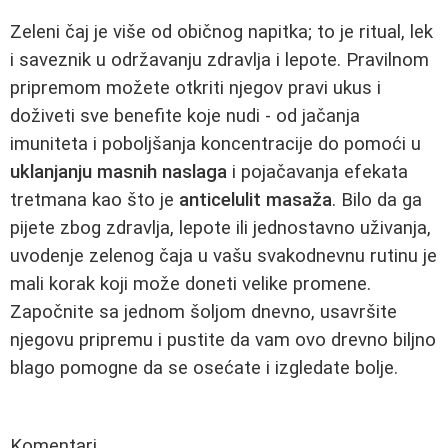
Zeleni čaj je više od običnog napitka; to je ritual, lek
i saveznik u održavanju zdravlja i lepote. Pravilnom
pripremom možete otkriti njegov pravi ukus i
doživeti sve benefite koje nudi - od jačanja
imuniteta i poboljšanja koncentracije do pomoći u
uklanjanju masnih naslaga
i pojačavanja efekata
tretmana kao što je
anticelulit masaža
. Bilo da ga
pijete zbog zdravlja, lepote ili jednostavno uživanja,
uvodenje zelenog čaja u vašu svakodnevnu rutinu je
mali korak koji može doneti velike promene.
Započnite sa jednom šoljom dnevno, usavršite
njegovu pripremu i pustite da vam ovo drevno biljno
blago pomogne da se osećate i izgledate bolje.
Komentari