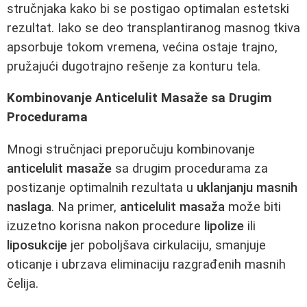
stručnjaka kako bi se postigao optimalan estetski
rezultat. Iako se deo transplantiranog masnog tkiva
apsorbuje tokom vremena, većina ostaje trajno,
pružajući dugotrajno rešenje za konturu tela.
Kombinovanje Anticelulit Masaže sa Drugim
Procedurama
Mnogi stručnjaci preporučuju kombinovanje
anticelulit masaže
sa drugim procedurama za
postizanje optimalnih rezultata u
uklanjanju masnih
naslaga
. Na primer,
anticelulit masaža
može biti
izuzetno korisna nakon procedure
lipolize
ili
liposukcije
jer poboljšava cirkulaciju, smanjuje
oticanje i ubrzava eliminaciju razgrađenih masnih
čelija.