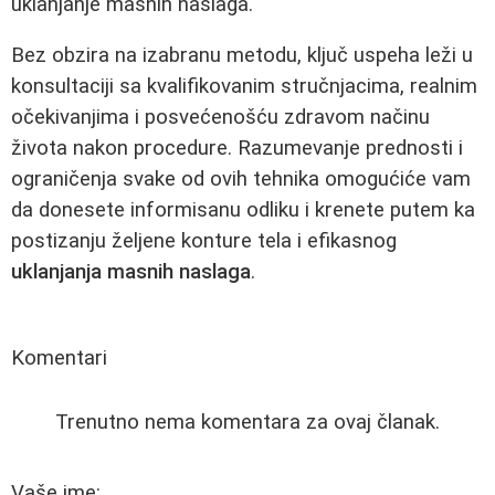
uklanjanje masnih naslaga.
Bez obzira na izabranu metodu, ključ uspeha leži u
konsultaciji sa kvalifikovanim stručnjacima, realnim
očekivanjima i posvećenošću zdravom načinu
života nakon procedure. Razumevanje prednosti i
ograničenja svake od ovih tehnika omogućiće vam
da donesete informisanu odliku i krenete putem ka
postizanju željene konture tela i efikasnog
uklanjanja masnih naslaga
.
Komentari
Trenutno nema komentara za ovaj članak.
Vaše ime: