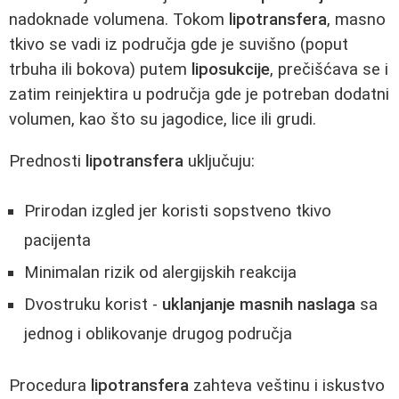
nadoknade volumena. Tokom
lipotransfera
, masno
tkivo se vadi iz područja gde je suvišno (poput
trbuha ili bokova) putem
liposukcije
, prečišćava se i
zatim reinjektira u područja gde je potreban dodatni
volumen, kao što su jagodice, lice ili grudi.
Prednosti
lipotransfera
uključuju:
Prirodan izgled jer koristi sopstveno tkivo
pacijenta
Minimalan rizik od alergijskih reakcija
Dvostruku korist -
uklanjanje masnih naslaga
sa
jednog i oblikovanje drugog područja
Procedura
lipotransfera
zahteva veštinu i iskustvo