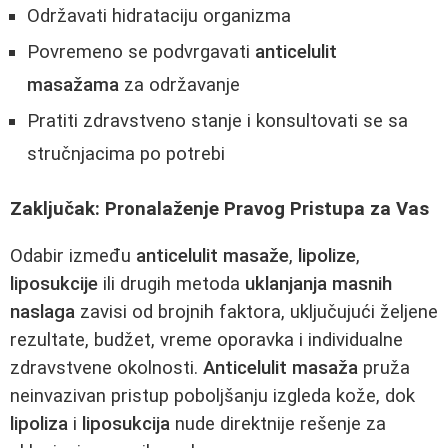
Održavati hidrataciju organizma
Povremeno se podvrgavati
anticelulit
masažama
za održavanje
Pratiti zdravstveno stanje i konsultovati se sa
stručnjacima po potrebi
Zaključak: Pronalaženje Pravog Pristupa za Vas
Odabir između
anticelulit masaže
,
lipolize
,
liposukcije
ili drugih metoda
uklanjanja masnih
naslaga
zavisi od brojnih faktora, uključujući željene
rezultate, budžet, vreme oporavka i individualne
zdravstvene okolnosti.
Anticelulit masaža
pruža
neinvazivan pristup poboljšanju izgleda kože, dok
lipoliza
i
liposukcija
nude direktnije rešenje za