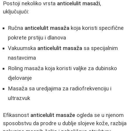
Postoji nekoliko vrsta
anticelulit masaži
,
uključujući:
Ručna
anticelulit masaža
koja koristi specifične
pokrete prstiju i dlanova
Vakuumska
anticelulit masaža
sa specijalnim
nastavcima
Roling masaža koja koristi valjke za dubinsko
djelovanje
Masaža sa uredjajima za radiofrekvenciju i
ultrazvuk
Efikasnost
anticelulit masaže
ogleda se u njenom
sposobstvu da prodre u dublje slojeve kože, razbija