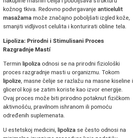
nakupine masnih čelija i poboljšava strukturu
kožnog tkiva. Redovno podvrgavanje
anticelulit
masažama
može značajno poboljšati izgled kože,
smanjiti vidljivost celulita i konturirati obline tela.
Lipoliza: Prirodni i Stimulisani Proces
Razgradnje Mastí
Termin
lipoliza
odnosi se na prirodni fiziološki
proces razgradnje masti u organizmu. Tokom
lipolize
, masne čelije se razlažu na masne kiseline i
glicerol koji se zatim koriste kao izvor energije.
Ovaj proces može biti prirodno potaknut fizičkom
aktivnošću, pravilnom ishranom ili pomoću
određenih suplemenata.
U estetskoj medicini,
lipoliza
se često odnosi na