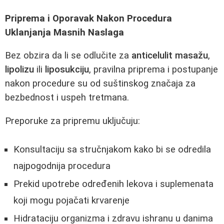
Priprema i Oporavak Nakon Procedura
Uklanjanja Masnih Naslaga
Bez obzira da li se odlučite za
anticelulit masažu
,
lipolizu
ili
liposukciju
, pravilna priprema i postupanje
nakon procedure su od suštinskog značaja za
bezbednost i uspeh tretmana.
Preporuke za pripremu uključuju:
Konsultaciju sa stručnjakom kako bi se odredila
najpogodnija procedura
Prekid upotrebe određenih lekova i suplemenata
koji mogu pojačati krvarenje
Hidrataciju organizma i zdravu ishranu u danima