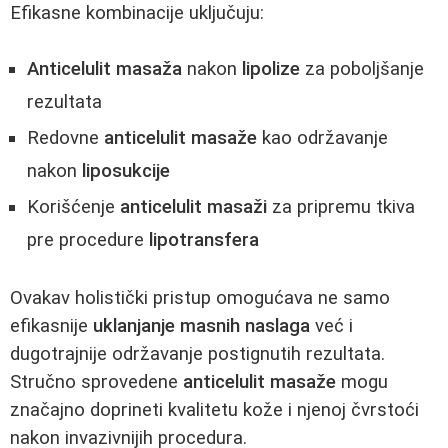
Efikasne kombinacije uključuju:
Anticelulit masaža
nakon
lipolize
za poboljšanje
rezultata
Redovne
anticelulit masaže
kao održavanje
nakon
liposukcije
Korišćenje
anticelulit masaži
za pripremu tkiva
pre procedure
lipotransfera
Ovakav holistički pristup omogućava ne samo
efikasnije
uklanjanje masnih naslaga
već i
dugotrajnije održavanje postignutih rezultata.
Stručno sprovedene
anticelulit masaže
mogu
značajno doprineti kvalitetu kože i njenoj čvrstoći
nakon invazivnijih procedura.