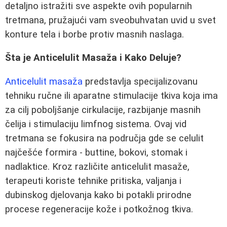
detaljno istražiti sve aspekte ovih popularnih
tretmana, pružajući vam sveobuhvatan uvid u svet
konture tela i borbe protiv masnih naslaga.
Šta je Anticelulit Masaža i Kako Deluje?
Anticelulit masaža
predstavlja specijalizovanu
tehniku ručne ili aparatne stimulacije tkiva koja ima
za cilj poboljšanje cirkulacije, razbijanje masnih
čelija i stimulaciju limfnog sistema. Ovaj vid
tretmana se fokusira na područja gde se celulit
najčešće formira - buttine, bokovi, stomak i
nadlaktice. Kroz različite anticelulit masaže,
terapeuti koriste tehnike pritiska, valjanja i
dubinskog djelovanja kako bi potakli prirodne
procese regeneracije kože i potkožnog tkiva.