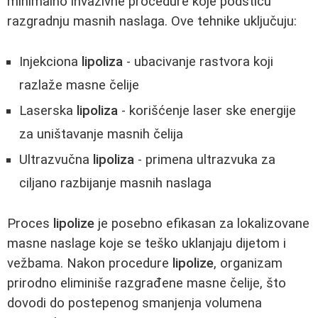
minimalno invazivne procedure koje podstiču
razgradnju masnih naslaga. Ove tehnike uključuju:
Injekciona
lipoliza
- ubacivanje rastvora koji
razlaže masne čelije
Laserska
lipoliza
- korišćenje laser ske energije
za uništavanje masnih čelija
Ultrazvučna
lipoliza
- primena ultrazvuka za
ciljano razbijanje masnih naslaga
Proces
lipolize
je posebno efikasan za lokalizovane
masne naslage koje se teško uklanjaju dijetom i
vežbama. Nakon procedure
lipolize
, organizam
prirodno eliminiše razgrađene masne čelije, što
dovodi do postepenog smanjenja volumena