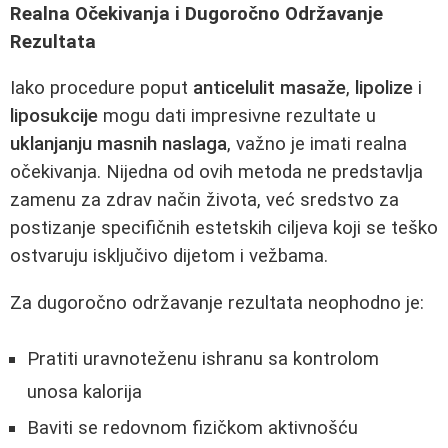
Realna Očekivanja i Dugoročno Održavanje
Rezultata
Iako procedure poput
anticelulit masaže
,
lipolize
i
liposukcije
mogu dati impresivne rezultate u
uklanjanju masnih naslaga
, važno je imati realna
očekivanja. Nijedna od ovih metoda ne predstavlja
zamenu za zdrav način života, već sredstvo za
postizanje specifičnih estetskih ciljeva koji se teško
ostvaruju isključivo dijetom i vežbama.
Za dugoročno održavanje rezultata neophodno je:
Pratiti uravnoteženu ishranu sa kontrolom
unosa kalorija
Baviti se redovnom fizičkom aktivnošću