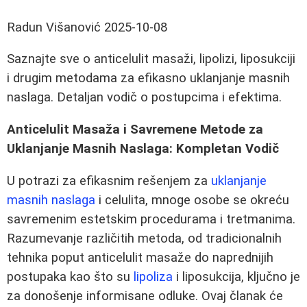
Radun Višanović
2025-10-08
Saznajte sve o anticelulit masaži, lipolizi, liposukciji
i drugim metodama za efikasno uklanjanje masnih
naslaga. Detaljan vodič o postupcima i efektima.
Anticelulit Masaža i Savremene Metode za
Uklanjanje Masnih Naslaga: Kompletan Vodič
U potrazi za efikasnim rešenjem za
uklanjanje
masnih naslaga
i celulita, mnoge osobe se okreću
savremenim estetskim procedurama i tretmanima.
Razumevanje različitih metoda, od tradicionalnih
tehnika poput anticelulit masaže do naprednijih
postupaka kao što su
lipoliza
i liposukcija, ključno je
za donošenje informisane odluke. Ovaj članak će