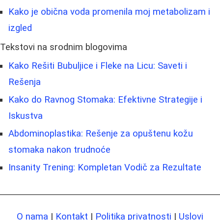
Kako je obična voda promenila moj metabolizam i
izgled
Tekstovi na srodnim blogovima
Kako Rešiti Bubuljice i Fleke na Licu: Saveti i
Rešenja
Kako do Ravnog Stomaka: Efektivne Strategije i
Iskustva
Abdominoplastika: Rešenje za opuštenu kožu
stomaka nakon trudnoće
Insanity Trening: Kompletan Vodič za Rezultate
O nama
|
Kontakt
|
Politika privatnosti
|
Uslovi