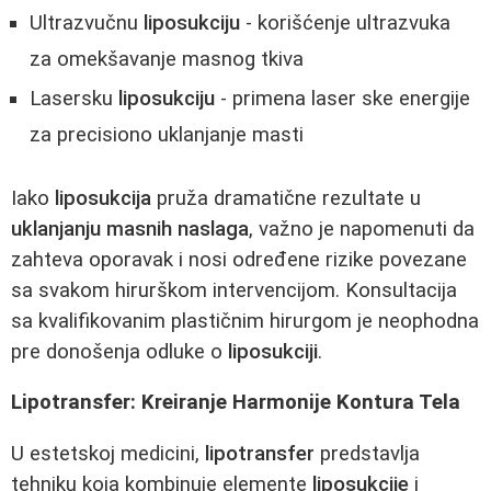
Ultrazvučnu
liposukciju
- korišćenje ultrazvuka
za omekšavanje masnog tkiva
Lasersku
liposukciju
- primena laser ske energije
za precisiono uklanjanje masti
Iako
liposukcija
pruža dramatične rezultate u
uklanjanju masnih naslaga
, važno je napomenuti da
zahteva oporavak i nosi određene rizike povezane
sa svakom hirurškom intervencijom. Konsultacija
sa kvalifikovanim plastičnim hirurgom je neophodna
pre donošenja odluke o
liposukciji
.
Lipotransfer: Kreiranje Harmonije Kontura Tela
U estetskoj medicini,
lipotransfer
predstavlja
tehniku koja kombinuje elemente
liposukcije
i