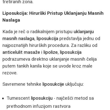
tretiranih zona.
Liposukcija: Hirurški Pristup Uklanjanju Masnih
Naslaga
Kada je reč o radikalnijem pristupu
uklanjanju
masnih naslaga
,
liposukcija
predstavlja jednu od
najpoznatijih hirurških procedura. Za razliku od
anticelulit masaže
i
lipolize
,
liposukcija
podrazumeva direktno uklanjanje masnih čelija
putem tankih kanila koje se uvode kroz male
rezove.
Savremene tehnike
liposukcije
uključuju:
Tumescent
liposukciju
- najčešći metod sa
prethodnom infuzijom rastvora