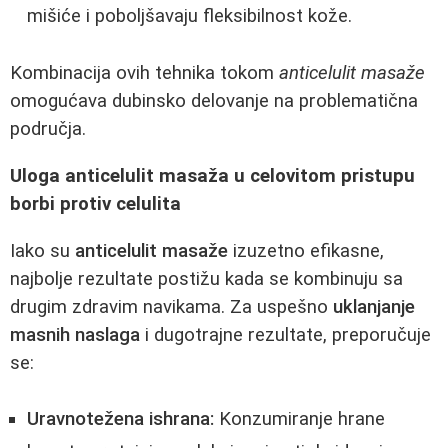
mišiće i poboljšavaju fleksibilnost kože.
Kombinacija ovih tehnika tokom
anticelulit masaže
omogućava dubinsko delovanje na problematična
područja.
Uloga anticelulit masaža u celovitom pristupu
borbi protiv celulita
Iako su
anticelulit masaže
izuzetno efikasne,
najbolje rezultate postižu kada se kombinuju sa
drugim zdravim navikama. Za uspešno
uklanjanje
masnih naslaga
i dugotrajne rezultate, preporučuje
se:
Uravnotežena ishrana:
Konzumiranje hrane