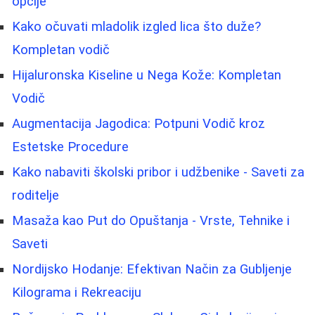
opcije
Kako očuvati mladolik izgled lica što duže?
Kompletan vodič
Hijaluronska Kiseline u Nega Kože: Kompletan
Vodič
Augmentacija Jagodica: Potpuni Vodič kroz
Estetske Procedure
Kako nabaviti školski pribor i udžbenike - Saveti za
roditelje
Masaža kao Put do Opuštanja - Vrste, Tehnike i
Saveti
Nordijsko Hodanje: Efektivan Način za Gubljenje
Kilograma i Rekreaciju