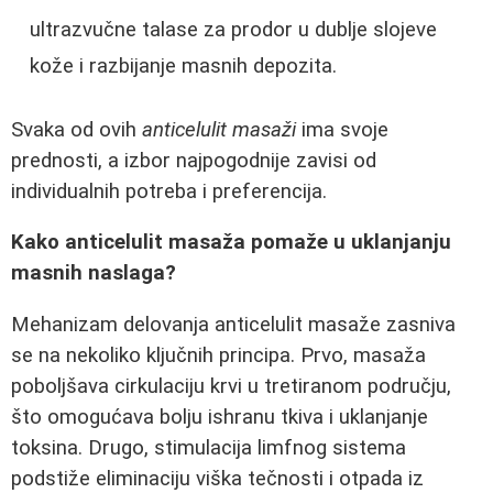
ultrazvučne talase za prodor u dublje slojeve
kože i razbijanje masnih depozita.
Svaka od ovih
anticelulit masaži
ima svoje
prednosti, a izbor najpogodnije zavisi od
individualnih potreba i preferencija.
Kako anticelulit masaža pomaže u uklanjanju
masnih naslaga?
Mehanizam delovanja anticelulit masaže zasniva
se na nekoliko ključnih principa. Prvo, masaža
poboljšava cirkulaciju krvi u tretiranom području,
što omogućava bolju ishranu tkiva i uklanjanje
toksina. Drugo, stimulacija limfnog sistema
podstiže eliminaciju viška tečnosti i otpada iz