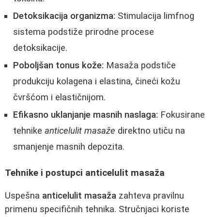
Detoksikacija organizma:
Stimulacija limfnog
sistema podstiže prirodne procese
detoksikacije.
Poboljšan tonus kože:
Masaža podstiče
produkciju kolagena i elastina, čineći kožu
čvršćom i elastičnijom.
Efikasno uklanjanje masnih naslaga:
Fokusirane
tehnike
anticelulit masaže
direktno utiču na
smanjenje masnih depozita.
Tehnike i postupci anticelulit masaža
Uspešna
anticelulit masaža
zahteva pravilnu
primenu specifičnih tehnika. Stručnjaci koriste