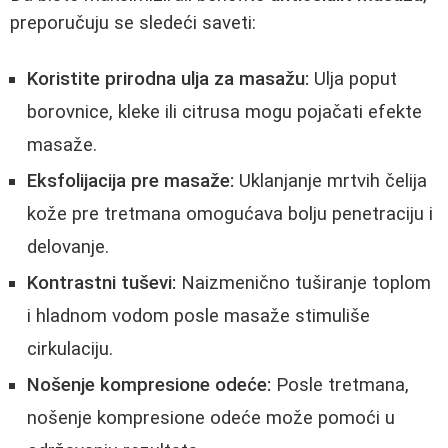
preporučuju se sledeći saveti:
Koristite prirodna ulja za masažu:
Ulja poput
borovnice, kleke ili citrusa mogu pojačati efekte
masaže.
Eksfolijacija pre masaže:
Uklanjanje mrtvih čelija
kože pre tretmana omogućava bolju penetraciju i
delovanje.
Kontrastni tuševi:
Naizmenično tuširanje toplom
i hladnom vodom posle masaže stimuliše
cirkulaciju.
Nošenje kompresione odeće:
Posle tretmana,
nošenje kompresione odeće može pomoći u