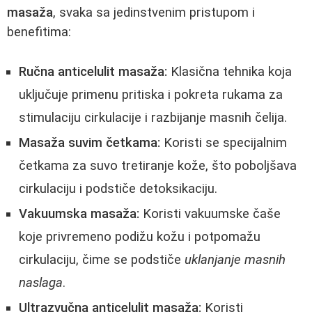
masaža
, svaka sa jedinstvenim pristupom i
benefitima:
Ručna anticelulit masaža:
Klasična tehnika koja
uključuje primenu pritiska i pokreta rukama za
stimulaciju cirkulacije i razbijanje masnih čelija.
Masaža suvim četkama:
Koristi se specijalnim
četkama za suvo tretiranje kože, što poboljšava
cirkulaciju i podstiče detoksikaciju.
Vakuumska masaža:
Koristi vakuumske čaše
koje privremeno podižu kožu i potpomažu
cirkulaciju, čime se podstiče
uklanjanje masnih
naslaga
.
Ultrazvučna anticelulit masaža:
Koristi