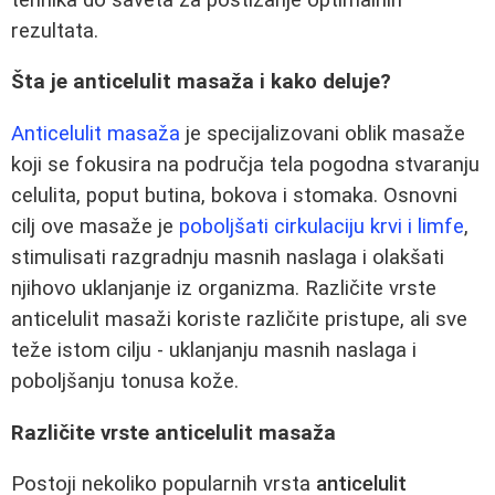
rezultata.
Šta je anticelulit masaža i kako deluje?
Anticelulit masaža
je specijalizovani oblik masaže
koji se fokusira na područja tela pogodna stvaranju
celulita, poput butina, bokova i stomaka. Osnovni
cilj ove masaže je
poboljšati cirkulaciju krvi i limfe
,
stimulisati razgradnju masnih naslaga i olakšati
njihovo uklanjanje iz organizma. Različite vrste
anticelulit masaži koriste različite pristupe, ali sve
teže istom cilju - uklanjanju masnih naslaga i
poboljšanju tonusa kože.
Različite vrste anticelulit masaža
Postoji nekoliko popularnih vrsta
anticelulit