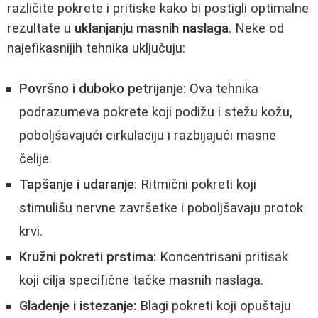
različite pokrete i pritiske kako bi postigli optimalne
rezultate u
uklanjanju masnih naslaga
. Neke od
najefikasnijih tehnika uključuju:
Površno i duboko petrijanje:
Ova tehnika
podrazumeva pokrete koji podižu i stežu kožu,
poboljšavajući cirkulaciju i razbijajući masne
čelije.
Tapšanje i udaranje:
Ritmični pokreti koji
stimulišu nervne završetke i poboljšavaju protok
krvi.
Kružni pokreti prstima:
Koncentrisani pritisak
koji cilja specifične tačke masnih naslaga.
Gladenje i istezanje:
Blagi pokreti koji opuštaju