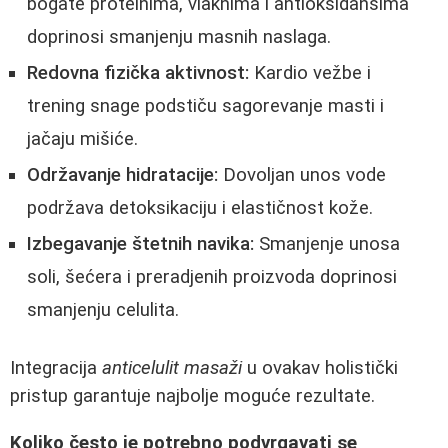
bogate proteinima, vlaknima i antioksidansima
doprinosi smanjenju masnih naslaga.
Redovna fizička aktivnost:
Kardio vežbe i
trening snage podstiču sagorevanje masti i
jačaju mišiće.
Održavanje hidratacije:
Dovoljan unos vode
podržava detoksikaciju i elastičnost kože.
Izbegavanje štetnih navika:
Smanjenje unosa
soli, šećera i preradjenih proizvoda doprinosi
smanjenju celulita.
Integracija
anticelulit masaži
u ovakav holistički
pristup garantuje najbolje moguće rezultate.
Koliko često je potrebno podvrgavati se