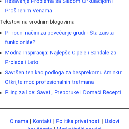
Rešavanje Problema sa Slabom Cirkulacijom i
Proširenim Venama
Tekstovi na srodnim blogovima
Prirodni načini za povećanje grudi - Šta zaista
funkcioniše?
Modna Inspiracija: Najlepše Cipele i Sandale za
Proleće i Leto
Savršen ten kao podloga za besprekornu šminku:
Otkrijte moć profesionalnih tretmana
Piling za lice: Saveti, Preporuke i Domaći Recepti
O nama
|
Kontakt
|
Politika privatnosti
|
Uslovi