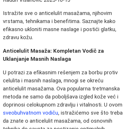
Istražite sve o anticelulit masažama, njihovim
vrstama, tehnikama i benefitima. Saznajte kako
efikasno ukloniti masne naslage i postići glatku,
zdravu kožu.
Anticelulit Masaža: Kompletan Vodič za
Uklanjanje Masnih Naslaga
U potrazi za efikasnim rešenjem za borbu protiv
celulita i masnih naslaga, mnogi se okreću
anticelulit masažama. Ova popularna tretmanska
metoda ne samo da poboljšava izgled kože već i
doprinosi celokupnom zdravlju i vitalnosti. U ovom
sveobuhvatnom vodiču
, istražićemo sve što treba
da znate o anticelulit masažama, od osnovnih
tehnika do saveta za postizanje optimalnih