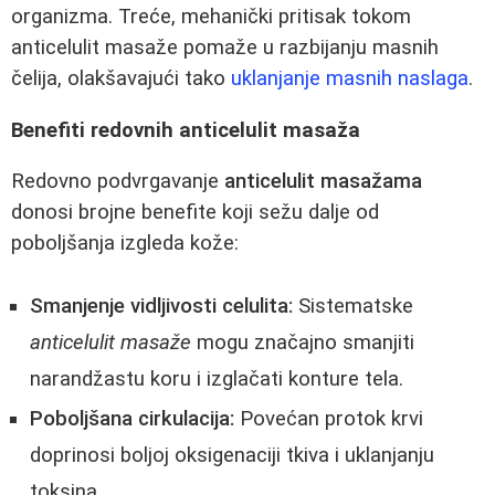
organizma. Treće, mehanički pritisak tokom
anticelulit masaže pomaže u razbijanju masnih
čelija, olakšavajući tako
uklanjanje masnih naslaga
.
Benefiti redovnih anticelulit masaža
Redovno podvrgavanje
anticelulit masažama
donosi brojne benefite koji sežu dalje od
poboljšanja izgleda kože:
Smanjenje vidljivosti celulita:
Sistematske
anticelulit masaže
mogu značajno smanjiti
narandžastu koru i izglačati konture tela.
Poboljšana cirkulacija:
Povećan protok krvi
doprinosi boljoj oksigenaciji tkiva i uklanjanju
toksina.