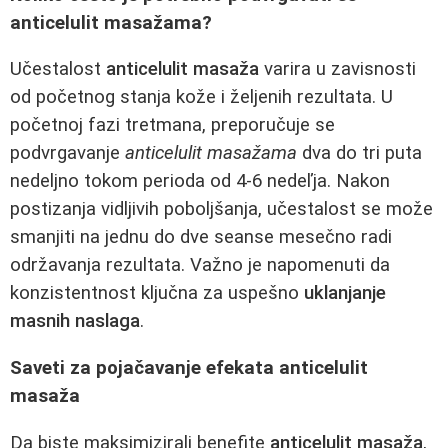
anticelulit masažama?
Učestalost
anticelulit masaža
varira u zavisnosti
od početnog stanja kože i željenih rezultata. U
početnoj fazi tretmana, preporučuje se
podvrgavanje
anticelulit masažama
dva do tri puta
nedeljno tokom perioda od 4-6 nedeľja. Nakon
postizanja vidljivih poboljšanja, učestalost se može
smanjiti na jednu do dve seanse mesečno radi
održavanja rezultata. Važno je napomenuti da
konzistentnost ključna za uspešno
uklanjanje
masnih naslaga
.
Saveti za pojačavanje efekata anticelulit
masaža
Da biste maksimizirali benefite
anticelulit masaža
,