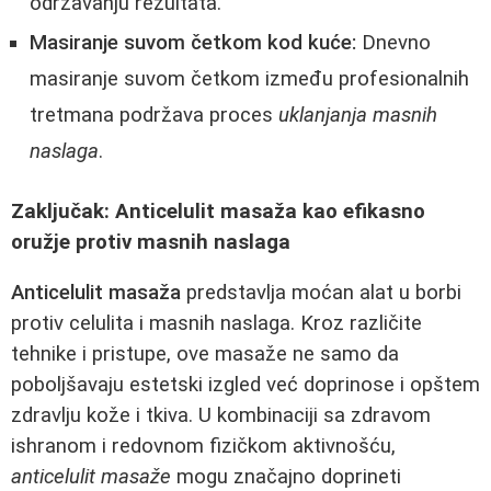
održavanju rezultata.
Masiranje suvom četkom kod kuće:
Dnevno
masiranje suvom četkom između profesionalnih
tretmana podržava proces
uklanjanja masnih
naslaga
.
Zaključak: Anticelulit masaža kao efikasno
oružje protiv masnih naslaga
Anticelulit masaža
predstavlja moćan alat u borbi
protiv celulita i masnih naslaga. Kroz različite
tehnike i pristupe, ove masaže ne samo da
poboljšavaju estetski izgled već doprinose i opštem
zdravlju kože i tkiva. U kombinaciji sa zdravom
ishranom i redovnom fizičkom aktivnošću,
anticelulit masaže
mogu značajno doprineti