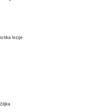
stika lezije
žiljka