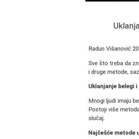
Uklanja
Radun Višanović
20
Sve što treba da zna
i druge metode, sazn
Uklanjanje belegi 
Mnogi ljudi imaju be
Postoji više metoda 
slučaj.
Najčešće metode uk