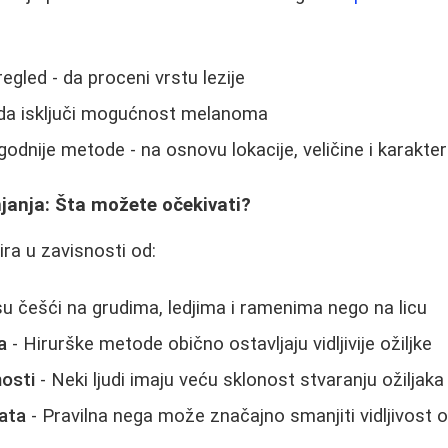
gled - da proceni vrstu lezije
 da isključi mogućnost melanoma
dnije metode - na osnovu lokacije, veličine i karakteri
njanja: Šta možete očekivati?
rira u zavisnosti od:
 su češći na grudima, ledjima i ramenima nego na licu
a
- Hirurške metode obično ostavljaju vidljivije ožiljke
nosti
- Neki ljudi imaju veću sklonost stvaranju ožiljaka
ata
- Pravilna nega može značajno smanjiti vidljivost o