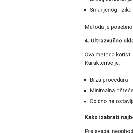
Smanjenog rizika 
Metoda je posebno p
4. Ultrazvučno ukl
Ova metoda koristi 
Karakteriše je:
Brza procedura
Minimalna ošteće
Obično ne ostavlja
Kako izabrati naj
Pre svega, neophod