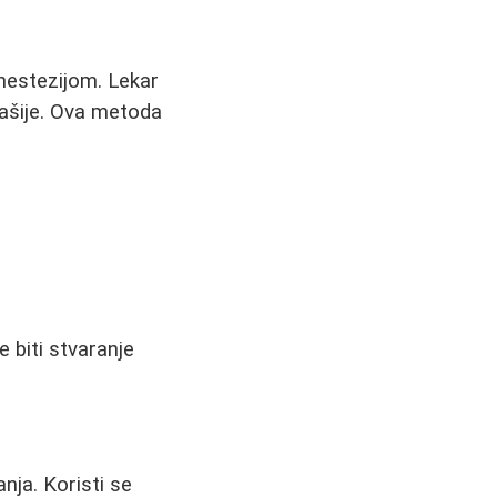
nestezijom. Lekar
zašije. Ova metoda
 biti stvaranje
nja. Koristi se