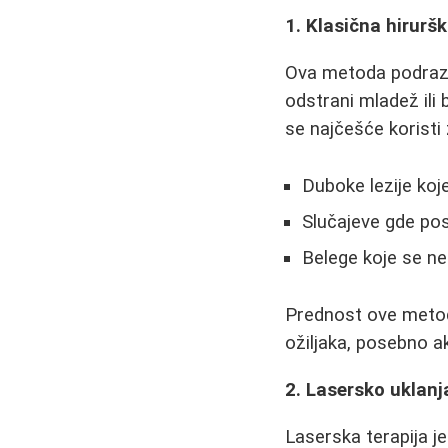
1. Klasična hirur
Ova metoda podrazu
odstrani mladež ili
se najčešće koristi 
Duboke lezije koj
Slučajeve gde po
Belege koje se n
Prednost ove metode
ožiljaka, posebno ak
2. Lasersko uklanj
Laserska terapija j