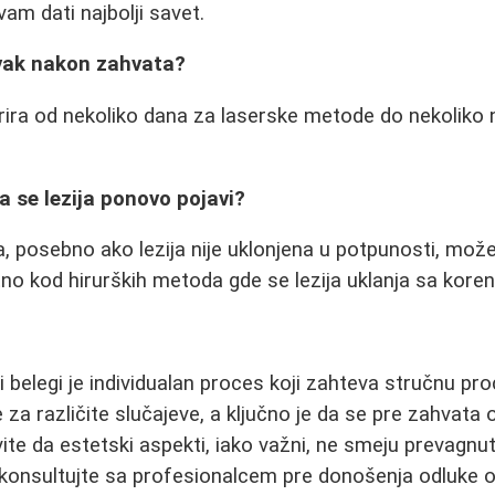
vam dati najbolji savet.
avak nakon zahvata?
ira od nekoliko dana za laserske metode do nekoliko 
 da se lezija ponovo pojavi?
, posebno ako lezija nije uklonjena u potpunosti, može
no kod hirurških metoda gde se lezija uklanja sa kore
 belegi je individualan proces koji zahteva stručnu pro
a različite slučajeve, a ključno je da se pre zahvata o
ite da estetski aspekti, iako važni, ne smeju prevagnu
konsultujte sa profesionalcem pre donošenja odluke o 