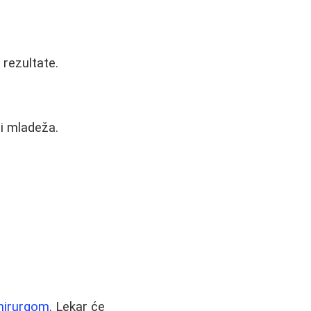
 rezultate.
 i mladeža.
 hirurgom
. Lekar će