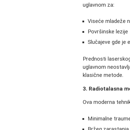
uglavnom za:
Viseće mladeže na
Površinske lezije
Slučajeve gde je 
Prednosti laserskog 
uglavnom neostavlja
klasične metode.
3. Radiotalasna 
Ova moderna tehnika
Minimalne traume
Bržeg zarastanja