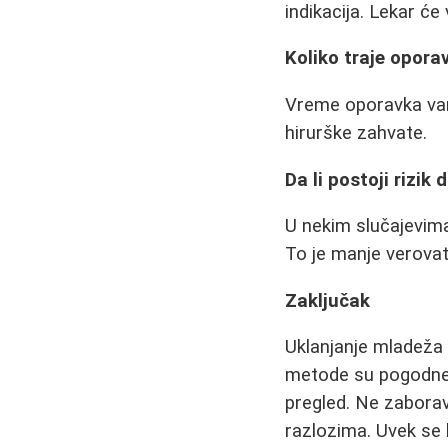
indikacija. Lekar će 
Koliko traje opor
Vreme oporavka var
hirurške zahvate.
Da li postoji rizik
U nekim slučajevima
To je manje verovat
Zaključak
Uklanjanje mladeža i
metode su pogodne z
pregled. Ne zaborav
razlozima. Uvek se 