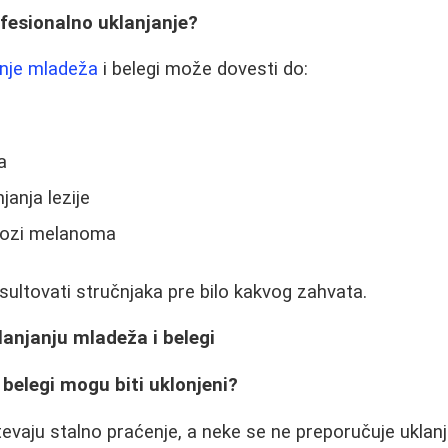
fesionalno uklanjanje?
anje mladeža
i belegi može dovesti do:
a
anja lezije
nozi melanoma
nsultovati stručnjaka pre bilo kakvog zahvata.
lanjanju mladeža i belegi
 belegi mogu biti uklonjeni?
tevaju stalno praćenje, a neke se ne preporučuje uklan