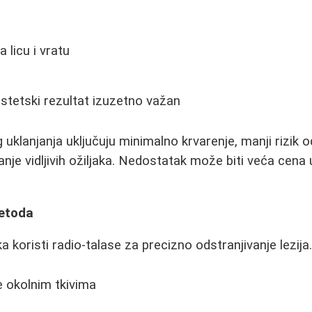
 licu i vratu
estetski rezultat izuzetno važan
uklanjanja uključuju minimalno krvarenje, manji rizik od
nje vidljivih ožiljaka. Nedostatak može biti veća cena
metoda
 koristi radio-talase za precizno odstranjivanje lezija
 okolnim tkivima