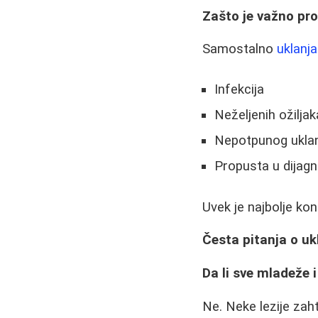
Zašto je važno pro
Samostalno
uklanj
Infekcija
Neželjenih ožiljak
Nepotpunog uklanj
Propusta u dijag
Uvek je najbolje ko
Česta pitanja o uk
Da li sve mladeže i
Ne. Neke lezije zah