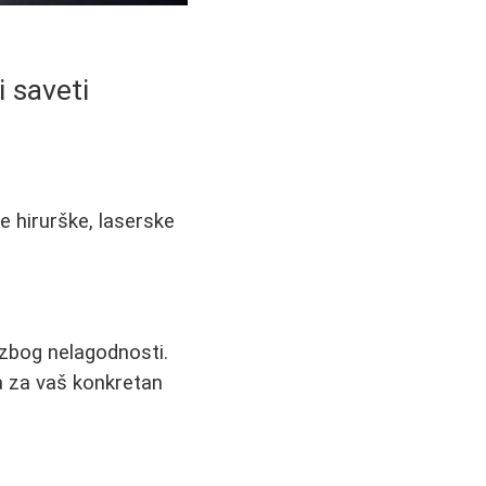
i saveti
te hirurške, laserske
i zbog nelagodnosti.
ja za vaš konkretan