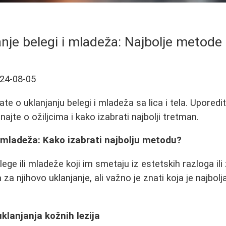
nje belegi i mladeža: Najbolje metode 
24-08-05
te o uklanjanju belegi i mladeža sa lica i tela. Uporedi
ajte o ožiljcima i kako izabrati najbolji tretman.
i mladeža: Kako izabrati najbolju metodu?
lege ili mladeže koji im smetaju iz estetskih razloga il
za njihovo uklanjanje, ali važno je znati koja je najbol
lanjanja kožnih lezija