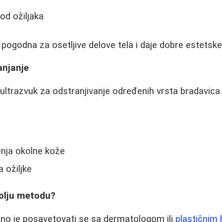
od ožiljaka
ogodna za osetljive delove tela i daje dobre estetske
anjanje
ultrazvuk za odstranjivanje određenih vrsta bradavica
nja okolne kože
 ožiljke
bolju metodu?
no je posavetovati se sa dermatologom ili
plastičnim