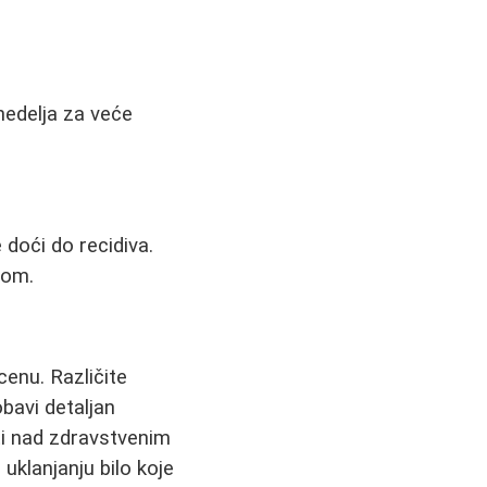
nedelja za veće
 doći do recidiva.
nom.
cenu. Različite
bavi detaljan
ti nad zdravstvenim
uklanjanju bilo koje