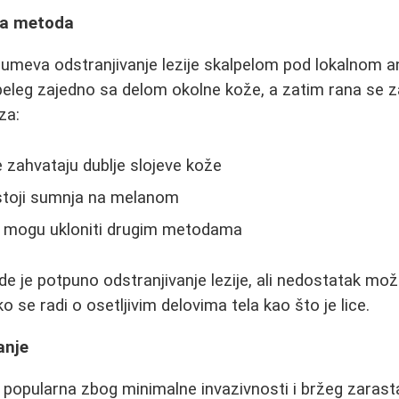
ška metoda
meva odstranjivanje lezije skalpelom pod lokalnom a
 beleg zajedno sa delom okolne kože, a zatim rana se 
za:
e zahvataju dublje slojeve kože
stoji sumnja na melanom
e mogu ukloniti drugim metodama
 je potpuno odstranjivanje lezije, ali nedostatak može
o se radi o osetljivim delovima tela kao što je lice.
anje
e popularna zbog minimalne invazivnosti i bržeg zarasta