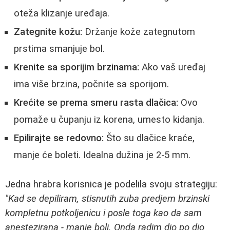
oteža klizanje uređaja.
Zategnite kožu:
Držanje kože zategnutom
prstima smanjuje bol.
Krenite sa sporijim brzinama:
Ako vaš uređaj
ima više brzina, počnite sa sporijom.
Krećite se prema smeru rasta dlačica:
Ovo
pomaže u čupanju iz korena, umesto kidanja.
Epilirajte se redovno:
Što su dlačice kraće,
manje će boleti. Idealna dužina je 2-5 mm.
Jedna hrabra korisnica je podelila svoju strategiju:
"Kad se depiliram, stisnutih zuba predjem brzinski
kompletnu potkoljenicu i posle toga kao da sam
anestezirana - manje boli. Onda radim dio po dio