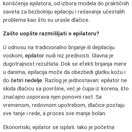
korišćenja epilatora, od izbora modela do praktičnih
saveta za bezbolniju epilaciju i rešavanje učestalih
problema kao što su urasle dlačice.
Zašto uopšte razmišljati o epilatoru?
U odnosu na tradicionalno brijanje ili depilaciju
voskom,
epilator
nudi niz prednosti. Glavna je
dugotrajnost rezultata. Dok se efekti brijanja mere
u danima, epilacija može da obezbedi glatku kožu i
do
četiri nedelje
. Razlog je jednostavan: epilator ne
skida dlačicu sa površine, već je čupa iz korena, što
značajno usporava njen ponovni rast. Sa
vremenom, redovnom upotrebom, dlačice postaju
sve tanje i rede, a proces sve manje bolan.
Ekonomski, epilator se isplati. Iako je početna