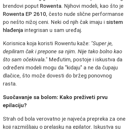
brendovi poput
Rowenta
. Njihovi modeli, kao što je
Rowenta EP 2610
, često nude slične performanse
po nešto nižoj ceni. Neki od njih čak imaju i
sistem
hlađenja
integrisan u sam uređaj.
Korisnica koja koristi Rowentu kaže:
"Super je,
depiliram čak i prepone sa njim. Nije tako bolno kao
što sam očekivala."
Međutim, postoje i iskustva da
određeni modeli mogu da "kidaju" a ne da čupaju
dlačice, što može dovesti do bržeg ponovnog
rasta.
Suočavanje sa bolom: Kako preživeti prvu
epilaciju?
Strah od bola verovatno je najveća prepreka za one
koji razmišljaju o prelasku na epilator. Iskustva su