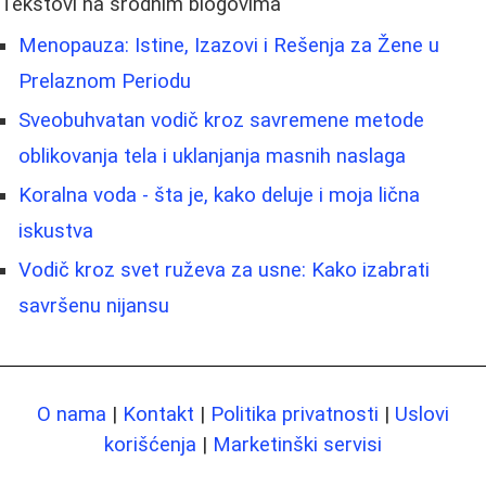
Tekstovi na srodnim blogovima
Menopauza: Istine, Izazovi i Rešenja za Žene u
Prelaznom Periodu
Sveobuhvatan vodič kroz savremene metode
oblikovanja tela i uklanjanja masnih naslaga
Koralna voda - šta je, kako deluje i moja lična
iskustva
Vodič kroz svet ruževa za usne: Kako izabrati
savršenu nijansu
O nama
|
Kontakt
|
Politika privatnosti
|
Uslovi
korišćenja
|
Marketinški servisi