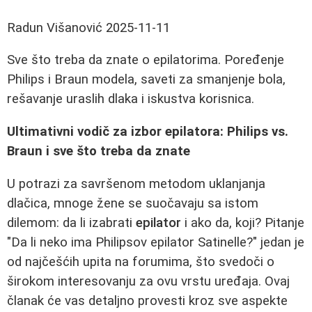
Radun Višanović
2025-11-11
Sve što treba da znate o epilatorima. Poređenje
Philips i Braun modela, saveti za smanjenje bola,
rešavanje uraslih dlaka i iskustva korisnica.
Ultimativni vodič za izbor epilatora: Philips vs.
Braun i sve što treba da znate
U potrazi za savršenom metodom uklanjanja
dlačica, mnoge žene se suočavaju sa istom
dilemom: da li izabrati
epilator
i ako da, koji? Pitanje
"Da li neko ima Philipsov epilator Satinelle?" jedan je
od najčešćih upita na forumima, što svedoči o
širokom interesovanju za ovu vrstu uređaja. Ovaj
članak će vas detaljno provesti kroz sve aspekte