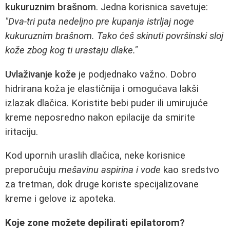
kukuruznim brašnom
. Jedna korisnica savetuje:
"Dva-tri puta nedeljno pre kupanja istrljaj noge
kukuruznim brašnom. Tako ćeš skinuti površinski sloj
kože zbog kog ti urastaju dlake."
Uvlaživanje kože
je podjednako važno. Dobro
hidrirana koža je elastičnija i omogućava lakši
izlazak dlačica. Koristite bebi puder ili umirujuće
kreme neposredno nakon epilacije da smirite
iritaciju.
Kod upornih uraslih dlačica, neke korisnice
preporučuju
mešavinu aspirina i vode
kao sredstvo
za tretman, dok druge koriste specijalizovane
kreme i gelove iz apoteka.
Koje zone možete depilirati epilatorom?