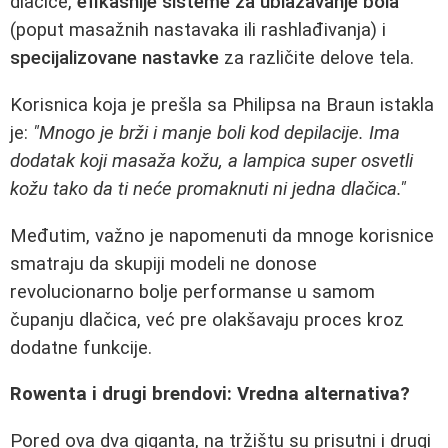
dlačice,
efikasnije sisteme za ublažavanje bola
(poput masažnih nastavaka ili rashlađivanja) i
specijalizovane nastavke
za različite delove tela.
Korisnica koja je prešla sa Philipsa na Braun istakla
je:
"Mnogo je brži i manje boli kod depilacije. Ima
dodatak koji masaža kožu, a lampica super osvetli
kožu tako da ti neće promaknuti ni jedna dlačica."
Međutim, važno je napomenuti da mnoge korisnice
smatraju da skupiji modeli ne donose
revolucionarno bolje performanse u samom
čupanju dlačica, već pre olakšavaju proces kroz
dodatne funkcije.
Rowenta i drugi brendovi: Vredna alternativa?
Pored ova dva giganta, na tržištu su prisutni i drugi