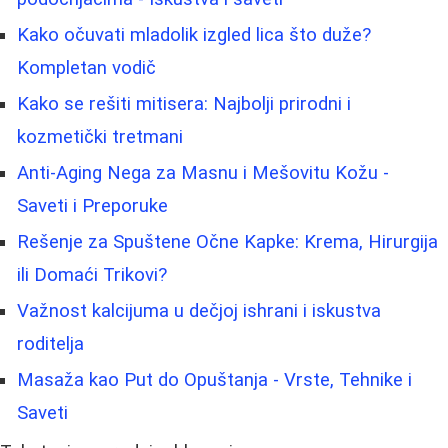
Kako očuvati mladolik izgled lica što duže?
Kompletan vodič
Kako se rešiti mitisera: Najbolji prirodni i
kozmetički tretmani
Anti-Aging Nega za Masnu i Mešovitu Kožu -
Saveti i Preporuke
Rešenje za Spuštene Očne Kapke: Krema, Hirurgija
ili Domaći Trikovi?
Važnost kalcijuma u dečjoj ishrani i iskustva
roditelja
Masaža kao Put do Opuštanja - Vrste, Tehnike i
Saveti