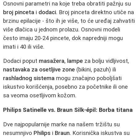
Osnovni parametri na koje treba obratiti pažnju su
broj pinceta
i
dodaci
. Broj pinceta direktno utiče na
brzinu epilacije - što ih je više, to će uređaj zahvatiti
više dlačica u jednom prolazu. Osnovni modeli
često imaju 20-24 pincete, dok napredniji mogu
imati i 40 ili više.
Dodaci poput
masažera
,
lampe
za bolju vidljivost,
nastavaka za osetljive zone
(bikini, pazuh) ili
rashladnog sistema
mogu značajno poboljšati
iskustvo korišćenja, posebno za početnike ili one
sa veoma osetljivom kožom.
Philips Satinelle vs. Braun Silk-épil: Borba titana
Dve najpopularnije marke na našem tržištu su
nesumnjivo
Philips
i
Braun
. Korisnička iskustva su