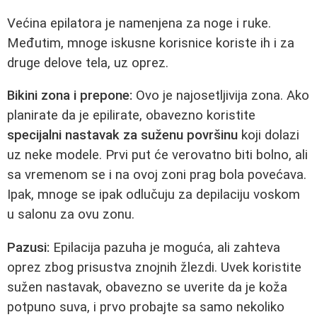
Većina epilatora je namenjena za noge i ruke.
Međutim, mnoge iskusne korisnice koriste ih i za
druge delove tela, uz oprez.
Bikini zona i prepone:
Ovo je najosetljivija zona. Ako
planirate da je epilirate, obavezno koristite
specijalni nastavak za suženu površinu
koji dolazi
uz neke modele. Prvi put će verovatno biti bolno, ali
sa vremenom se i na ovoj zoni prag bola povećava.
Ipak, mnoge se ipak odlučuju za depilaciju voskom
u salonu za ovu zonu.
Pazusi:
Epilacija pazuha je moguća, ali zahteva
oprez zbog prisustva znojnih žlezdi. Uvek koristite
sužen nastavak, obavezno se uverite da je koža
potpuno suva, i prvo probajte sa samo nekoliko