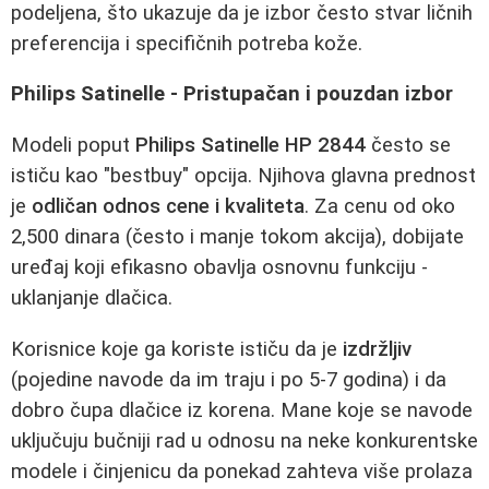
podeljena, što ukazuje da je izbor često stvar ličnih
preferencija i specifičnih potreba kože.
Philips Satinelle - Pristupačan i pouzdan izbor
Modeli poput
Philips Satinelle HP 2844
često se
ističu kao "bestbuy" opcija. Njihova glavna prednost
je
odličan odnos cene i kvaliteta
. Za cenu od oko
2,500 dinara (često i manje tokom akcija), dobijate
uređaj koji efikasno obavlja osnovnu funkciju -
uklanjanje dlačica.
Korisnice koje ga koriste ističu da je
izdržljiv
(pojedine navode da im traju i po 5-7 godina) i da
dobro čupa dlačice iz korena. Mane koje se navode
uključuju bučniji rad u odnosu na neke konkurentske
modele i činjenicu da ponekad zahteva više prolaza