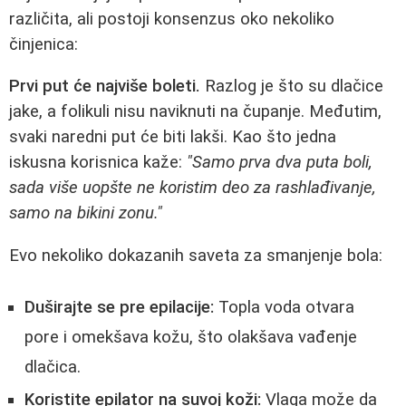
različita, ali postoji konsenzus oko nekoliko
činjenica:
Prvi put će najviše boleti.
Razlog je što su dlačice
jake, a folikuli nisu naviknuti na čupanje. Međutim,
svaki naredni put će biti lakši. Kao što jedna
iskusna korisnica kaže:
"Samo prva dva puta boli,
sada više uopšte ne koristim deo za rashlađivanje,
samo na bikini zonu."
Evo nekoliko dokazanih saveta za smanjenje bola:
Duširajte se pre epilacije:
Topla voda otvara
pore i omekšava kožu, što olakšava vađenje
dlačica.
Koristite epilator na suvoj koži:
Vlaga može da