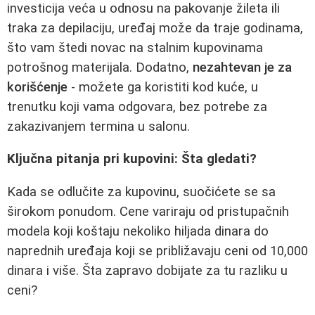
investicija veća u odnosu na pakovanje žileta ili
traka za depilaciju, uređaj može da traje godinama,
što vam štedi novac na stalnim kupovinama
potrošnog materijala. Dodatno,
nezahtevan je za
korišćenje
- možete ga koristiti kod kuće, u
trenutku koji vama odgovara, bez potrebe za
zakazivanjem termina u salonu.
Ključna pitanja pri kupovini: Šta gledati?
Kada se odlučite za kupovinu, suočićete se sa
širokom ponudom. Cene variraju od pristupačnih
modela koji koštaju nekoliko hiljada dinara do
naprednih uređaja koji se približavaju ceni od 10,000
dinara i više. Šta zapravo dobijate za tu razliku u
ceni?