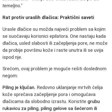
temeljno."
Rat protiv uraslih dlačica: Praktični saveti
Urasle dlačice su možda najveći problem sa kojim
se suočavaju korisnici epilatora. One nastaju kada
dlačica, usled slabosti ili začepljenja pore, ne može
da probije površinu kože i raste unutra ili se uvija
ispod nje.
Srećom, ovaj problem je moguće rešiti doslednom
negom:
Piling je ključan.
Redovno uklanjanje mrtvih ćelija
kože sprečava začepljenje pora i omogućava
dlačicama da slobodno izrastu. Koristite
grubu
rukavicu za piling
,
piling gelove sa šećerom ili