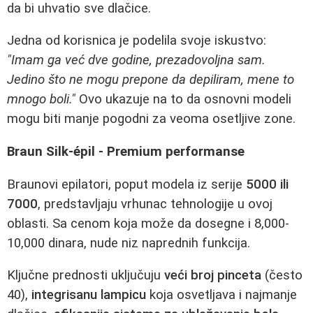
da bi uhvatio sve dlačice.
Jedna od korisnica je podelila svoje iskustvo:
"Imam ga već dve godine, prezadovoljna sam.
Jedino što ne mogu prepone da depiliram, mene to
mnogo boli."
Ovo ukazuje na to da osnovni modeli
mogu biti manje pogodni za veoma osetljive zone.
Braun Silk-épil - Premium performanse
Braunovi epilatori, poput modela iz serije
5000 ili
7000
, predstavljaju vrhunac tehnologije u ovoj
oblasti. Sa cenom koja može da dosegne i 8,000-
10,000 dinara, nude niz naprednih funkcija.
Ključne prednosti uključuju
veći broj pinceta
(često
40),
integrisanu lampicu
koja osvetljava i najmanje