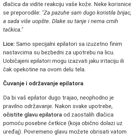
dlačica da vidite reakciju vaše kože. Neke korisnice
se preporodile:
"Za pazuhe sam dugo koristila brijac,
a sada više uopšte. Dlake su tanje i nema crnih
tačkica."
Lice:
Samo specijalni epilatori sa izuzetno finim
nastavcima su bezbedni za upotrebu na licu.
Uobičajeni epilatori mogu izazvati jaku iritaciju ili
čak opekotine na ovom delu tela.
Čuvanje i održavanje epilatora
Da bi vaš epilator dugo trajao, neophodno je
pravilno održavanje. Nakon svake upotrebe,
očistite glavu epilatora
od zaostalih dlačica
pomoću posebne četkice (koja obično dolazi uz
uređaj). Povremeno glavu možete obrisati vatom