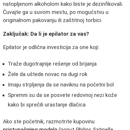
natopljenom alkoholom kako biste je dezinfikovali.
Čuvajte ga u suvom mestu, po mogućstvu u
originalnom pakovanju ili zaštitnoj torbici.
Zaključak: Da li je epilator za vas?
Epilator je odlična investicija za one koji:
Traže dugotrajnije rešenje od brijanja
Žele da uštede novac na dugi rok
Imaju strpljenja da se naviknu na početni bol
Spremni su da se posvete redovnoj nezi kože
kako bi sprečili urastanje dlačica
Ako ste početnik, razmotrite kupovinu
pristupačnijeg modela
(poput Philips Satinelle