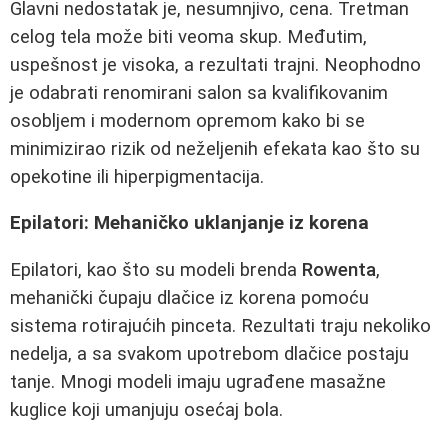
Glavni nedostatak je, nesumnjivo, cena. Tretman
celog tela može biti veoma skup. Međutim,
uspešnost je visoka, a rezultati trajni. Neophodno
je odabrati renomirani salon sa kvalifikovanim
osobljem i modernom opremom kako bi se
minimizirao rizik od neželjenih efekata kao što su
opekotine ili hiperpigmentacija.
Epilatori: Mehaničko uklanjanje iz korena
Epilatori, kao što su modeli brenda
Rowenta
,
mehanički čupaju dlačice iz korena pomoću
sistema rotirajućih pinceta. Rezultati traju nekoliko
nedelja, a sa svakom upotrebom dlačice postaju
tanje. Mnogi modeli imaju ugrađene masažne
kuglice koji umanjuju osećaj bola.