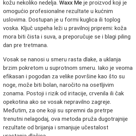
kožu nekoliko nedelja.
Waxx Me
je proizvod koji je
omogućio profesionalne rezultate u kućnim
uslovima. Dostupan je u formi kuglica ili toplog
voska. Ključ uspeha leži u pravilnoj pripremi: koža
mora biti čista i suva, a preporučuje se i blagi piling
dan pre tretmana.
Vosak se nanosi u smeru rasta dlake, a uklanja
brzim pokretom u suprotnom smeru. Iako je veoma
efikasan i pogodan za velike površine kao što su
noge, može biti bolan, naročito na osetljivim
zonama. Postoji i rizik od iritacije, crvenila ili čak
opekotina ako se vosak nepravilno zagreje.
Međutim, za one koji su spremni da pretrpe
trenutni nelagodaj, ova metoda pruža dugotrajnije
rezultate od brijanja i smanjuje učestalost
urastanja dlačica.