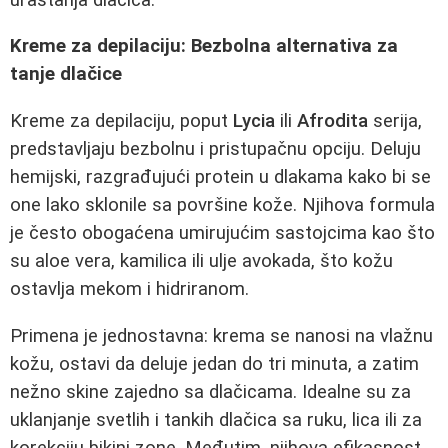
Kreme za depilaciju: Bezbolna alternativa za
tanje dlačice
Kreme za depilaciju, poput
Lycia
ili
Afrodita
serija,
predstavljaju bezbolnu i pristupačnu opciju. Deluju
hemijski, razgrađujući protein u dlakama kako bi se
one lako sklonile sa površine kože. Njihova formula
je često obogaćena umirujućim sastojcima kao što
su aloe vera, kamilica ili ulje avokada, što kožu
ostavlja mekom i hidriranom.
Primena je jednostavna: krema se nanosi na vlažnu
kožu, ostavi da deluje jedan do tri minuta, a zatim
nežno skine zajedno sa dlačicama. Idealne su za
uklanjanje svetlih i tankih dlačica sa ruku, lica ili za
korekciju bikini zone. Međutim, njihova efikasnost