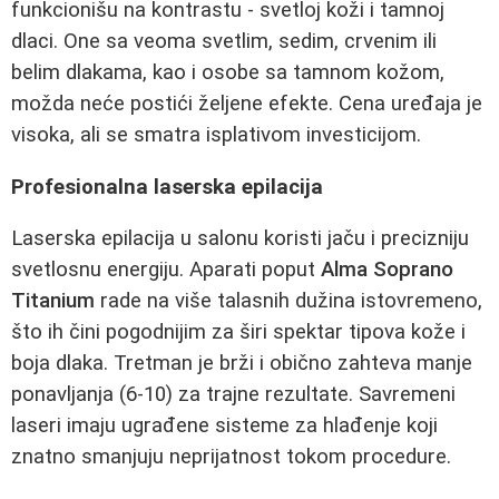
funkcionišu na kontrastu - svetloj koži i tamnoj
dlaci. One sa veoma svetlim, sedim, crvenim ili
belim dlakama, kao i osobe sa tamnom kožom,
možda neće postići željene efekte. Cena uređaja je
visoka, ali se smatra isplativom investicijom.
Profesionalna laserska epilacija
Laserska epilacija u salonu koristi jaču i precizniju
svetlosnu energiju. Aparati poput
Alma Soprano
Titanium
rade na više talasnih dužina istovremeno,
što ih čini pogodnijim za širi spektar tipova kože i
boja dlaka. Tretman je brži i obično zahteva manje
ponavljanja (6-10) za trajne rezultate. Savremeni
laseri imaju ugrađene sisteme za hlađenje koji
znatno smanjuju neprijatnost tokom procedure.