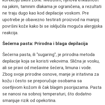
na jakim, tamnim dlakama je ograničena, a rezultati
ne traju dugo kao kod depilacije voskom. Pre
upotrebe je obavezno testirati proizvod na manjoj
površini kože kako bi se isključila moguća alergijska
reakcija.
Šećerna pasta: Prirodna i blaga depilacija
Šećerna pasta, ili "sugaring", je prirodna metoda
depilacije koja se koristi vekovima. Slična je vosku,
ali se pravi od mešavine šećera, limuna i vode.
Zbog svoje prirodne osnove, manje je iritativna za
kožu i često se preporučuje osobama sa
osetljivom kožom ili čak blagim psorijazama. Pasta
se nanosi na sobnoj temperaturi, što dodatno
smanjuje rizik od opekotina.