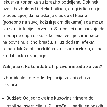
Iskustva korisnika su izrazito podeljena. Dok neki
hvale bezbolnost i efekat pilinga, drugi ističu da je
proces spor, da ne uklanja dlačice efikasno
(posebno na suvoj koži ili jakim dlakama) i da može
izazvati iritacije i crvenilo. Stručnjaci naglašavaju da
uređaj ne čupa dlaku iz korena, već je samo seče
na površini, slično brijaču, ali uz dodatni efekat
pilinga. Može biti praktičan za brzu korekciju, ali ne i
za dubinsko uklanjanje.
Zaključak: Kako odabrati pravu metodu za vas?
Izbor idealne metode depilacije zavisi od niza
faktora:
Budžet:
Od jednokratne kupovine trimera do
ozbiljne investicije u IPL uređaj ili seriju salonskih