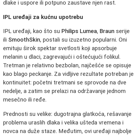
dlake i uspore ili potpuno zaustave njen rast.
IPL uređaji za kućnu upotrebu
IPL uređaji, kao što su
Philips Lumea
,
Braun
serije
ili
SmoothSkin
, postali su izuzetno popularni. Oni
emituju širok spektar svetlosti koji apsorbuje
melanin u dlaci, zagrevajući i oštećujući folikul.
Tretman je relativno bezbolan, najčešće se opisuje
kao blago peckanje. Za vidljive rezultate potreban je
kontinuitet: početni tretmani se sprovode na dve
nedelje, a zatim se prelazi na održavanje jednom
mesečno ili ređe.
Prednosti su velike: dugotrajna glatkoća, rešavanje
problema uraslih dlaka i velika ušteda vremena i
novca na duže staze. Međutim, ovi uređaji najbolje