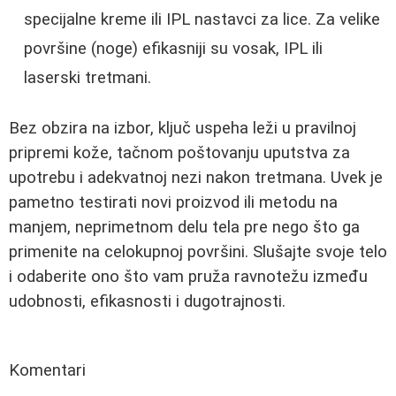
specijalne kreme ili IPL nastavci za lice. Za velike
površine (noge) efikasniji su vosak, IPL ili
laserski tretmani.
Bez obzira na izbor, ključ uspeha leži u pravilnoj
pripremi kože, tačnom poštovanju uputstva za
upotrebu i adekvatnoj nezi nakon tretmana. Uvek je
pametno testirati novi proizvod ili metodu na
manjem, neprimetnom delu tela pre nego što ga
primenite na celokupnoj površini. Slušajte svoje telo
i odaberite ono što vam pruža ravnotežu između
udobnosti, efikasnosti i dugotrajnosti.
Komentari