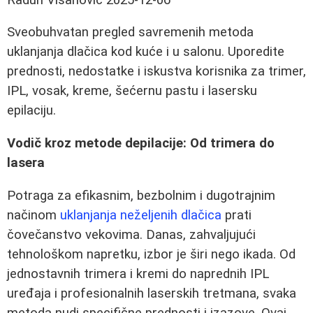
Sveobuhvatan pregled savremenih metoda
uklanjanja dlačica kod kuće i u salonu. Uporedite
prednosti, nedostatke i iskustva korisnika za trimer,
IPL, vosak, kreme, šećernu pastu i lasersku
epilaciju.
Vodič kroz metode depilacije: Od trimera do
lasera
Potraga za efikasnim, bezbolnim i dugotrajnim
načinom
uklanjanja neželjenih dlačica
prati
čovečanstvo vekovima. Danas, zahvaljujući
tehnološkom napretku, izbor je širi nego ikada. Od
jednostavnih trimera i kremi do naprednih IPL
uređaja i profesionalnih laserskih tretmana, svaka
metoda nudi specifične prednosti i izazove. Ovaj