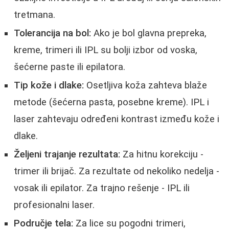
tretmana.
Tolerancija na bol:
Ako je bol glavna prepreka,
kreme, trimeri ili IPL su bolji izbor od voska,
šećerne paste ili epilatora.
Tip kože i dlake:
Osetljiva koža zahteva blaže
metode (šećerna pasta, posebne kreme). IPL i
laser zahtevaju određeni kontrast između kože i
dlake.
Željeni trajanje rezultata:
Za hitnu korekciju -
trimer ili brijač. Za rezultate od nekoliko nedelja -
vosak ili epilator. Za trajno rešenje - IPL ili
profesionalni laser.
Područje tela:
Za lice su pogodni trimeri,