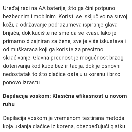
Uređaj radi na AA baterije, što ga čini potpuno
bezbednim i mobilnim. Koristi se isključivo na suvoj
koži, a održavanje podrazumeva ispiranje glava
brijača, dok kućište ne sme da se kvasi. Iako je
primarno dizajniran za žene, sve je više iskustava i
od muškaraca koji ga koriste za precizno
skraćivanje. Glavna prednost je mogućnost brzog
doterivanja kod kuće bez iritacija, dok je osnovni
nedostatak to što dlačice ostaju u korenu i brzo
ponovo izrastu.
Depilacija voskom: Klasična efikasnost u novom
ruhu
Depilacija voskom je vremenom testirana metoda
koja uklanja dlačice iz korena, obezbeđujući glatku