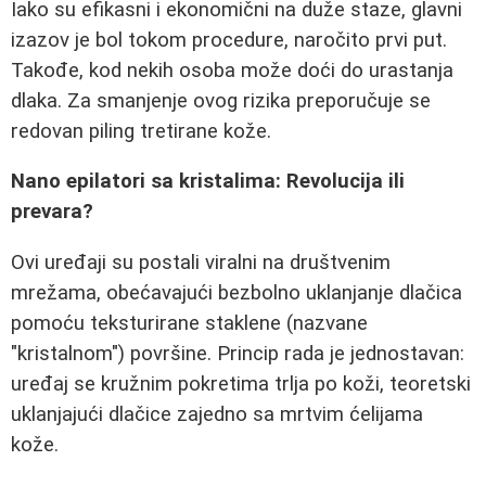
Iako su efikasni i ekonomični na duže staze, glavni
izazov je bol tokom procedure, naročito prvi put.
Takođe, kod nekih osoba može doći do urastanja
dlaka. Za smanjenje ovog rizika preporučuje se
redovan piling tretirane kože.
Nano epilatori sa kristalima: Revolucija ili
prevara?
Ovi uređaji su postali viralni na društvenim
mrežama, obećavajući bezbolno uklanjanje dlačica
pomoću teksturirane staklene (nazvane
"kristalnom") površine. Princip rada je jednostavan:
uređaj se kružnim pokretima trlja po koži, teoretski
uklanjajući dlačice zajedno sa mrtvim ćelijama
kože.