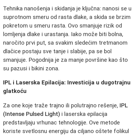
Tehnika nanošenja i skidanja je ključna: nanosi se u
suprotnom smeru od rasta dlake, a skida se brzim
pokretom u smeru rasta. Ovo smanjuje rizik od
lomljenja dlake i urastanja. Iako može biti bolna,
naročito prvi put, sa svakim sledećim tretmanom
dlačice postaju sve tanje i slabije, pa se bol
smanjuje. Pogodnija je za manje površine kao što
su pazusi i bikini zona.
IPL i Laserska Epilacija: Investicija u dugotrajnu
glatkoću
Za one koje traže trajno ili polutrajno rešenje,
IPL
(Intense Pulsed Light)
i laserska epilacija
predstavljaju vrhunac tehnologije. Ove metode
koriste svetlosnu energiju da ciljano oštete folikul