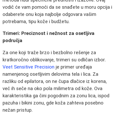
vodič će vam pomoći da se snađete u moru opcija i
odaberete onu koja najbolje odgovara vašim
potrebama, tipu kože i budžetu.
Trimeri: Preciznost i nežnost za osetljiva
područja
Za one koji traže brzo i bezbolno rešenje za
kratkoročno oblikovanje, trimeri su odličan izbor.
Veet Sensitive Precision
je primer uređaja
namenjenog osetljivim delovima tela i lica. Za
razliku od epilatora, on ne čupa dlačice iz korena,
već ih seče na oko pola milimetra od kože. Ova
karakteristika ga čini pogodnim za zonu lica, ispod
pazuha i bikini zonu, gde koža zahteva posebno
nežan pristup.