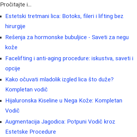
Pročitajte i...
Estetski tretmani lica: Botoks, fileri i lifting bez
hirurgije
Rešenja za hormonske bubuljice - Saveti za negu
kože
Facelifting i anti-aging procedure: iskustva, saveti i
opcije
Kako očuvati mladolik izgled lica što duže?
Kompletan vodič
Hijaluronska Kiseline u Nega Kože: Kompletan
Vodič
Augmentacija Jagodica: Potpuni Vodič kroz
Estetske Procedure