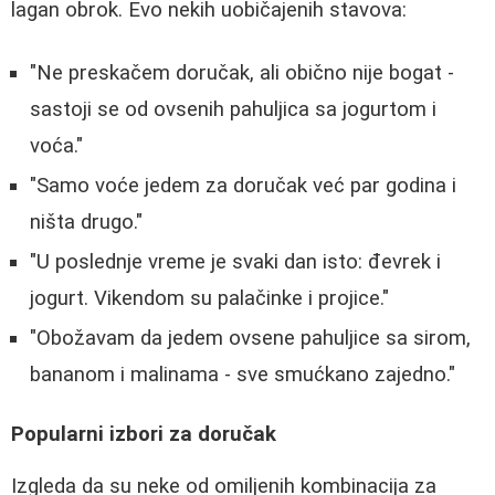
lagan obrok. Evo nekih uobičajenih stavova:
"Ne preskačem doručak, ali obično nije bogat -
sastoji se od ovsenih pahuljica sa jogurtom i
voća."
"Samo voće jedem za doručak već par godina i
ništa drugo."
"U poslednje vreme je svaki dan isto: đevrek i
jogurt. Vikendom su palačinke i projice."
"Obožavam da jedem ovsene pahuljice sa sirom,
bananom i malinama - sve smućkano zajedno."
Popularni izbori za doručak
Izgleda da su neke od omiljenih kombinacija za