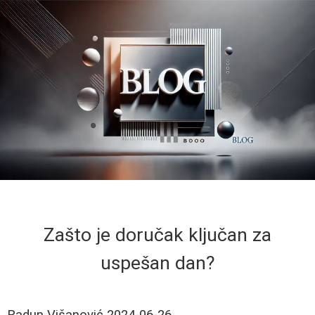
Zašto je doručak ključan za
uspešan dan?
Radun Višanović
2024-06-26