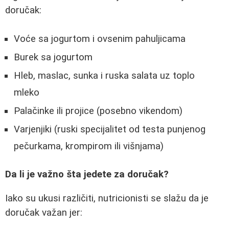
doručak:
Voće sa jogurtom i ovsenim pahuljicama
Burek sa jogurtom
Hleb, maslac, sunka i ruska salata uz toplo
mleko
Palačinke ili projice (posebno vikendom)
Varjenjiki (ruski specijalitet od testa punjenog
pečurkama, krompirom ili višnjama)
Da li je važno šta jedete za doručak?
Iako su ukusi različiti, nutricionisti se slažu da je
doručak važan jer: