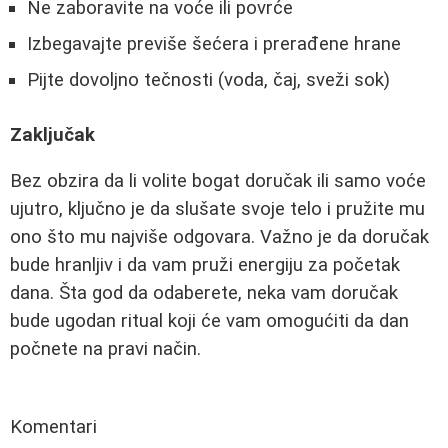
Ne zaboravite na voće ili povrće
Izbegavajte previše šećera i prerađene hrane
Pijte dovoljno tečnosti (voda, čaj, sveži sok)
Zaključak
Bez obzira da li volite bogat doručak ili samo voće
ujutro, ključno je da slušate svoje telo i pružite mu
ono što mu najviše odgovara. Važno je da doručak
bude hranljiv i da vam pruži energiju za početak
dana. Šta god da odaberete, neka vam doručak
bude ugodan ritual koji će vam omogućiti da dan
počnete na pravi način.
Komentari