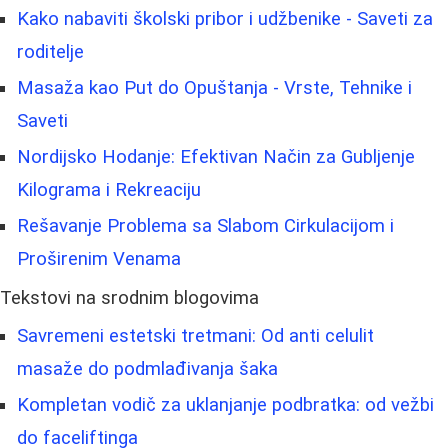
Kako nabaviti školski pribor i udžbenike - Saveti za
roditelje
Masaža kao Put do Opuštanja - Vrste, Tehnike i
Saveti
Nordijsko Hodanje: Efektivan Način za Gubljenje
Kilograma i Rekreaciju
Rešavanje Problema sa Slabom Cirkulacijom i
Proširenim Venama
Tekstovi na srodnim blogovima
Savremeni estetski tretmani: Od anti celulit
masaže do podmlađivanja šaka
Kompletan vodič za uklanjanje podbratka: od vežbi
do faceliftinga