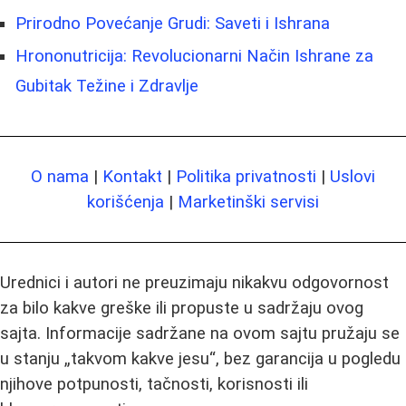
Prirodno Povećanje Grudi: Saveti i Ishrana
Hrononutricija: Revolucionarni Način Ishrane za
Gubitak Težine i Zdravlje
O nama
|
Kontakt
|
Politika privatnosti
|
Uslovi
korišćenja
|
Marketinški servisi
Urednici i autori ne preuzimaju nikakvu odgovornost
za bilo kakve greške ili propuste u sadržaju ovog
sajta. Informacije sadržane na ovom sajtu pružaju se
u stanju „takvom kakve jesu“, bez garancija u pogledu
njihove potpunosti, tačnosti, korisnosti ili