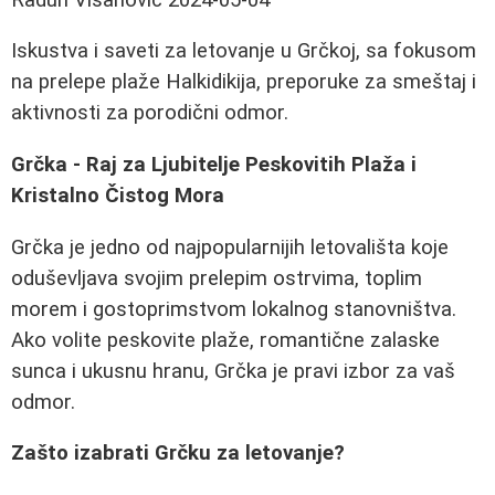
Iskustva i saveti za letovanje u Grčkoj, sa fokusom
na prelepe plaže Halkidikija, preporuke za smeštaj i
aktivnosti za porodični odmor.
Grčka - Raj za Ljubitelje Peskovitih Plaža i
Kristalno Čistog Mora
Grčka je jedno od najpopularnijih letovališta koje
oduševljava svojim prelepim ostrvima, toplim
morem i gostoprimstvom lokalnog stanovništva.
Ako volite peskovite plaže, romantične zalaske
sunca i ukusnu hranu, Grčka je pravi izbor za vaš
odmor.
Zašto izabrati Grčku za letovanje?