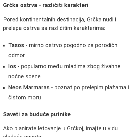
Grčka ostrva - različiti karakteri
Pored kontinentalnih destinacija, Grčka nudi i
prelepa ostrva sa različitim karakterima:
Tasos
- mirno ostrvo pogodno za porodični
odmor
Ios
- popularno među mladima zbog živahne
noćne scene
Neos Marmaras
- poznat po prelepim plažama i
čistom moru
Saveti za buduće putnike
Ako planirate letovanje u Grčkoj, imajte u vidu