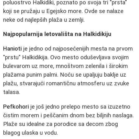
poluostrvo Halkidiki, poznato po svoja tri "prsta"
koji se pružaju u Egejsko more. Ovde se nalaze
neke od najlepših plaža u zemlji.
Najpopularnija letovališta na Halkidikiju
Hanioti
je jedno od najposećenijih mesta na prvom
"prstu" Halkidikija. Ovo mesto oduševljava svojim
bulevarom uz more, mnoštvom zelenila i širokim
plažama punim palmi. Noću se upaljuju baklje uz
plažu, stvarajući romantičnu atmosferu uz zvuke
talasa.
Pefkohori
je još jedno prelepo mesto sa izuzetno
čistim morem i peščanim dnom bez biljnih naslaga.
Plaže su idealne za porodice sa decom zbog
blagog ulaska u vodu.