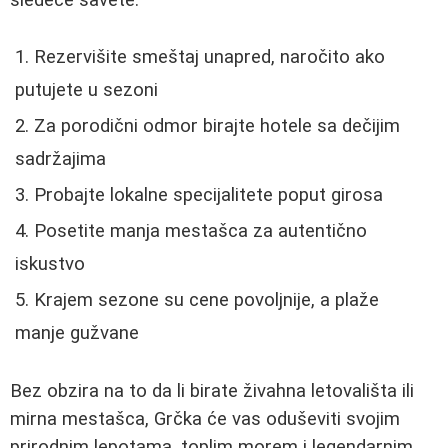
sledeće savete:
Rezervišite smeštaj unapred, naročito ako
putujete u sezoni
Za porodični odmor birajte hotele sa dečijim
sadržajima
Probajte lokalne specijalitete poput girosa
Posetite manja mestašca za autentično
iskustvo
Krajem sezone su cene povoljnije, a plaže
manje gužvane
Bez obzira na to da li birate živahna letovališta ili
mirna mestašca, Grčka će vas oduševiti svojim
prirodnim lepotama, toplim morem i legendarnim