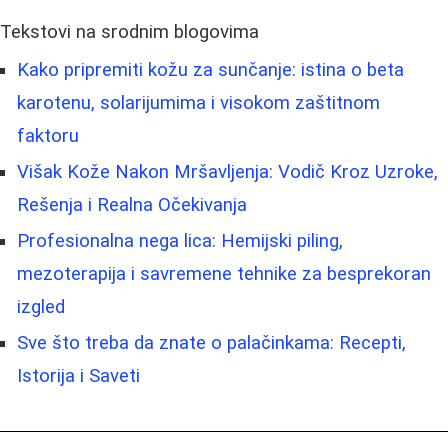
Tekstovi na srodnim blogovima
Kako pripremiti kožu za sunčanje: istina o beta
karotenu, solarijumima i visokom zaštitnom
faktoru
Višak Kože Nakon Mršavljenja: Vodič Kroz Uzroke,
Rešenja i Realna Očekivanja
Profesionalna nega lica: Hemijski piling,
mezoterapija i savremene tehnike za besprekoran
izgled
Sve što treba da znate o palačinkama: Recepti,
Istorija i Saveti