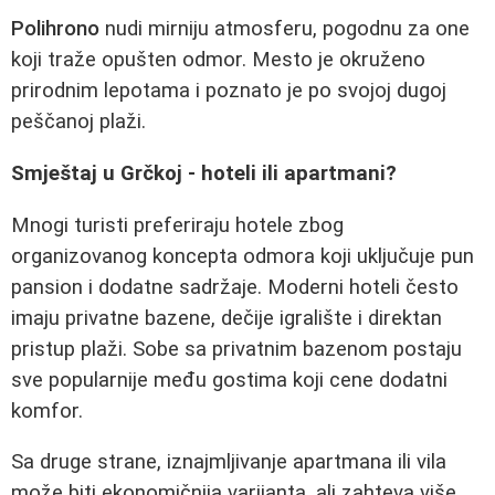
Polihrono
nudi mirniju atmosferu, pogodnu za one
koji traže opušten odmor. Mesto je okruženo
prirodnim lepotama i poznato je po svojoj dugoj
peščanoj plaži.
Smještaj u Grčkoj - hoteli ili apartmani?
Mnogi turisti preferiraju hotele zbog
organizovanog koncepta odmora koji uključuje pun
pansion i dodatne sadržaje. Moderni hoteli često
imaju privatne bazene, dečije igralište i direktan
pristup plaži. Sobe sa privatnim bazenom postaju
sve popularnije među gostima koji cene dodatni
komfor.
Sa druge strane, iznajmljivanje apartmana ili vila
može biti ekonomičnija varijanta, ali zahteva više