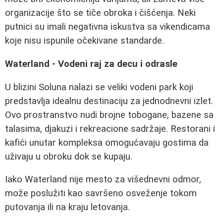
organizacije što se tiče obroka i čišćenja. Neki
putnici su imali negativna iskustva sa vikendicama
koje nisu ispunile očekivane standarde.
Waterland - Vodeni raj za decu i odrasle
U blizini Soluna nalazi se veliki vodeni park koji
predstavlja idealnu destinaciju za jednodnevni izlet.
Ovo prostranstvo nudi brojne tobogane, bazene sa
talasima, djakuzi i rekreacione sadržaje. Restorani i
kafići unutar kompleksa omogućavaju gostima da
uživaju u obroku dok se kupaju.
Iako Waterland nije mesto za višednevni odmor,
može poslužiti kao savršeno osveženje tokom
putovanja ili na kraju letovanja.