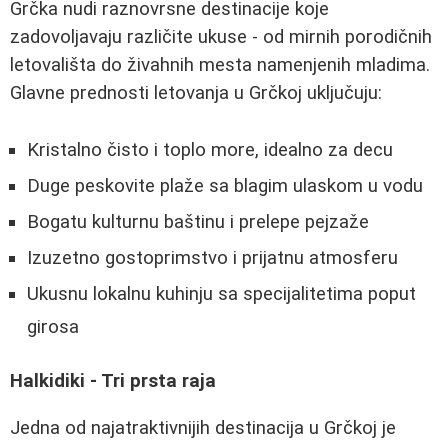
Grčka nudi raznovrsne destinacije koje
zadovoljavaju različite ukuse - od mirnih porodičnih
letovališta do živahnih mesta namenjenih mladima.
Glavne prednosti letovanja u Grčkoj uključuju:
Kristalno čisto i toplo more, idealno za decu
Duge peskovite plaže sa blagim ulaskom u vodu
Bogatu kulturnu baštinu i prelepe pejzaže
Izuzetno gostoprimstvo i prijatnu atmosferu
Ukusnu lokalnu kuhinju sa specijalitetima poput
girosa
Halkidiki - Tri prsta raja
Jedna od najatraktivnijih destinacija u Grčkoj je