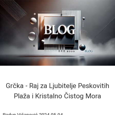
Grčka - Raj za Ljubitelje Peskovitih
Plaža i Kristalno Čistog Mora
Radun Višanović
2024-05-04