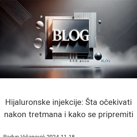
Hijaluronske injekcije: Šta očekivati
nakon tretmana i kako se pripremiti
Radun Višanović
2024-11-18