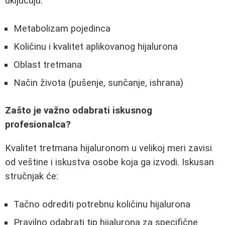
uključuju:
Metabolizam pojedinca
Količinu i kvalitet aplikovanog hijalurona
Oblast tretmana
Način života (pušenje, sunčanje, ishrana)
Zašto je važno odabrati iskusnog
profesionalca?
Kvalitet tretmana hijaluronom u velikoj meri zavisi
od veštine i iskustva osobe koja ga izvodi. Iskusan
stručnjak će:
Tačno odrediti potrebnu količinu hijalurona
Pravilno odabrati tip hijalurona za specifične