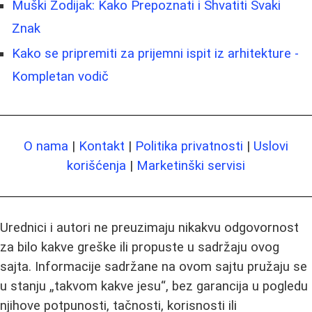
Muški Zodijak: Kako Prepoznati i Shvatiti Svaki
Znak
Kako se pripremiti za prijemni ispit iz arhitekture -
Kompletan vodič
O nama
|
Kontakt
|
Politika privatnosti
|
Uslovi
korišćenja
|
Marketinški servisi
Urednici i autori ne preuzimaju nikakvu odgovornost
za bilo kakve greške ili propuste u sadržaju ovog
sajta. Informacije sadržane na ovom sajtu pružaju se
u stanju „takvom kakve jesu“, bez garancija u pogledu
njihove potpunosti, tačnosti, korisnosti ili