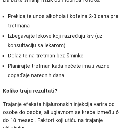
Da biste smanjili rizik od modrica i otoka:
Prekidajte unos alkohola i kofeina 2-3 dana pre
tretmana
Izbegavajte lekove koji razređuju krv (uz
konsultaciju sa lekarom)
Dolazite na tretman bez šminke
Planirajte tretman kada nećete imati važne
događaje narednih dana
Koliko traju rezultati?
Trajanje efekata hijaluronskih injekcija varira od
osobe do osobe, ali uglavnom se kreće između 6
do 18 meseci. Faktori koji utiču na trajanje