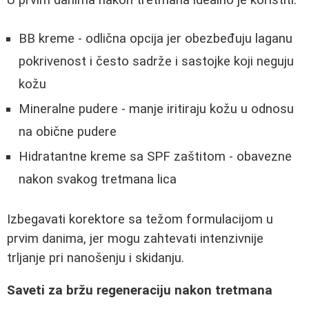
BB kreme - odlična opcija jer obezbeđuju laganu
pokrivenost i često sadrže i sastojke koji neguju
kožu
Mineralne pudere - manje iritiraju kožu u odnosu
na obične pudere
Hidratantne kreme sa SPF zaštitom - obavezne
nakon svakog tretmana lica
Izbegavati korektore sa težom formulacijom u
prvim danima, jer mogu zahtevati intenzivnije
trljanje pri nanošenju i skidanju.
Saveti za bržu regeneraciju nakon tretmana