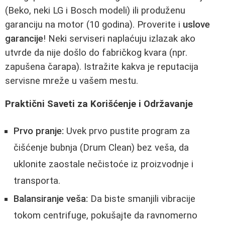
(Beko, neki LG i Bosch modeli) ili produženu
garanciju na motor (10 godina). Proverite i
uslove
garancije
! Neki serviseri naplaćuju izlazak ako
utvrde da nije došlo do fabričkog kvara (npr.
zapušena čarapa). Istražite kakva je reputacija
servisne mreže u vašem mestu.
Praktični Saveti za Korišćenje i Održavanje
Prvo pranje:
Uvek prvo pustite program za
čišćenje bubnja (Drum Clean) bez veša, da
uklonite zaostale nečistoće iz proizvodnje i
transporta.
Balansiranje veša:
Da biste smanjili vibracije
tokom centrifuge, pokušajte da ravnomerno