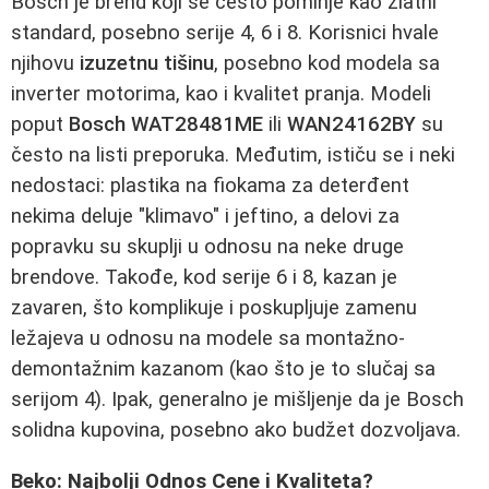
Bosch je brend koji se često pominje kao zlatni
standard, posebno serije 4, 6 i 8. Korisnici hvale
njihovu
izuzetnu tišinu
, posebno kod modela sa
inverter motorima, kao i kvalitet pranja. Modeli
poput
Bosch WAT28481ME
ili
WAN24162BY
su
često na listi preporuka. Međutim, ističu se i neki
nedostaci: plastika na fiokama za deterđent
nekima deluje "klimavo" i jeftino, a delovi za
popravku su skuplji u odnosu na neke druge
brendove. Takođe, kod serije 6 i 8, kazan je
zavaren, što komplikuje i poskupljuje zamenu
ležajeva u odnosu na modele sa montažno-
demontažnim kazanom (kao što je to slučaj sa
serijom 4). Ipak, generalno je mišljenje da je Bosch
solidna kupovina, posebno ako budžet dozvoljava.
Beko: Najbolji Odnos Cene i Kvaliteta?