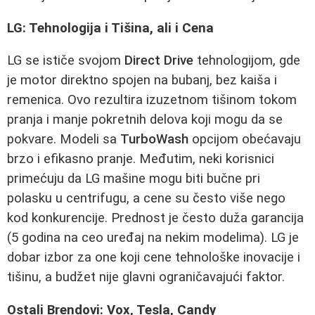
LG: Tehnologija i Tišina, ali i Cena
LG se ističe svojom
Direct Drive
tehnologijom, gde
je motor direktno spojen na bubanj, bez kaiša i
remenica. Ovo rezultira izuzetnom tišinom tokom
pranja i manje pokretnih delova koji mogu da se
pokvare. Modeli sa
TurboWash
opcijom obećavaju
brzo i efikasno pranje. Međutim, neki korisnici
primećuju da LG mašine mogu biti bučne pri
polasku u centrifugu, a cene su često više nego
kod konkurencije. Prednost je često duža garancija
(5 godina na ceo uređaj na nekim modelima). LG je
dobar izbor za one koji cene tehnološke inovacije i
tišinu, a budžet nije glavni ograničavajući faktor.
Ostali Brendovi: Vox, Tesla, Candy