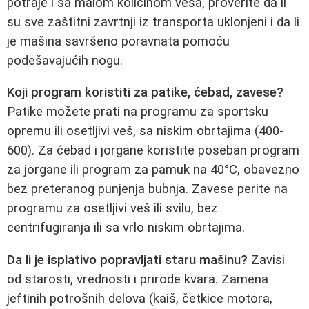
potraje i sa malom količinom veša, proverite da li
su sve zaštitni zavrtnji iz transporta uklonjeni i da li
je mašina savršeno poravnata pomoću
podešavajućih nogu.
Koji program koristiti za patike, ćebad, zavese?
Patike možete prati na programu za sportsku
opremu ili osetljivi veš, sa niskim obrtajima (400-
600). Za ćebad i jorgane koristite poseban program
za jorgane ili program za pamuk na 40°C, obavezno
bez preteranog punjenja bubnja. Zavese perite na
programu za osetljivi veš ili svilu, bez
centrifugiranja ili sa vrlo niskim obrtajima.
Da li je isplativo popravljati staru mašinu?
Zavisi
od starosti, vrednosti i prirode kvara. Zamena
jeftinih potrošnih delova (kaiš, četkice motora,