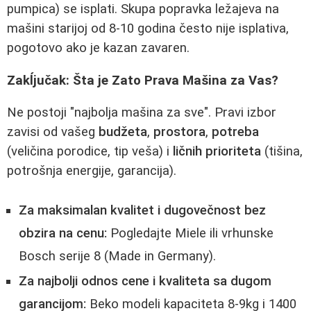
pumpica) se isplati. Skupa popravka ležajeva na
mašini starijoj od 8-10 godina često nije isplativa,
pogotovo ako je kazan zavaren.
Zakĺjučak: Šta je Zato Prava Mašina za Vas?
Ne postoji "najbolja mašina za sve". Pravi izbor
zavisi od vašeg
budžeta
,
prostora
,
potreba
(veličina porodice, tip veša) i
ličnih prioriteta
(tišina,
potrošnja energije, garancija).
Za maksimalan kvalitet i dugovečnost bez
obzira na cenu:
Pogledajte Miele ili vrhunske
Bosch serije 8 (Made in Germany).
Za najbolji odnos cene i kvaliteta sa dugom
garancijom:
Beko modeli kapaciteta 8-9kg i 1400