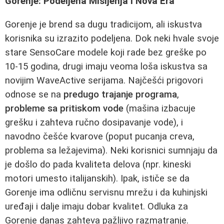
Gorenje: Podeljena Mišljenja i Nova Era
Gorenje je brend sa dugu tradicijom, ali iskustva
korisnika su izrazito podeljena. Dok neki hvale svoje
stare SensoCare modele koji rade bez greške po
10-15 godina, drugi imaju veoma loša iskustva sa
novijim WaveActive serijama. Najčešći prigovori
odnose se na
predugo trajanje programa
,
probleme sa pritiskom vode
(mašina izbacuje
grešku i zahteva ručno dosipavanje vode), i
navodno češće kvarove (poput pucanja creva,
problema sa ležajevima). Neki korisnici sumnjaju da
je došlo do pada kvaliteta delova (npr. kineski
motori umesto italijanskih). Ipak, ističe se da
Gorenje ima odličnu servisnu mrežu i da kuhinjski
uređaji i dalje imaju dobar kvalitet. Odluka za
Gorenje danas zahteva pažljivo razmatranje.