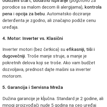
odloženi start
,
dodatno ispiranje
(pogotovo za
porodice sa malom decom ili alergijama),
kontrola
pena
i
opcija za bebu
. Automatsko doziranje
deterđenta je zgodno, ali značajno podiže cenu
uređaja.
4. Motor: Inverter vs. Klasični
Inverter motori (bez četkica) su
efikasniji, tiši i
dugovečniji
. Troše manje struje, a manje je
pokretnih delova koji se troše. Ako vam budžet
dozvoljava, prednost dajte mašini sa inverter
motorom.
5. Garancija i Servisna Mreža
Dužina garancije je kĺjučna. Standard je 2 godine, ali
mnogi proizvođači nude 5 godina na ceo uređaj