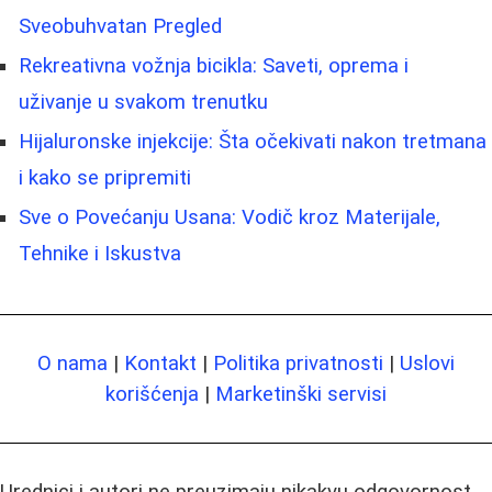
Sveobuhvatan Pregled
Rekreativna vožnja bicikla: Saveti, oprema i
uživanje u svakom trenutku
Hijaluronske injekcije: Šta očekivati nakon tretmana
i kako se pripremiti
Sve o Povećanju Usana: Vodič kroz Materijale,
Tehnike i Iskustva
O nama
|
Kontakt
|
Politika privatnosti
|
Uslovi
korišćenja
|
Marketinški servisi