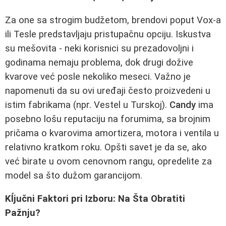
Za one sa strogim budžetom, brendovi poput Vox-a
ili Tesle predstavljaju pristupačnu opciju. Iskustva
su mešovita - neki korisnici su prezadovoljni i
godinama nemaju problema, dok drugi dožive
kvarove već posle nekoliko meseci. Važno je
napomenuti da su ovi uređaji često proizvedeni u
istim fabrikama (npr. Vestel u Turskoj).
Candy
ima
posebno lošu reputaciju na forumima, sa brojnim
pričama o kvarovima amortizera, motora i ventila u
relativno kratkom roku. Opšti savet je da se, ako
već birate u ovom cenovnom rangu, opredelite za
model sa što dužom garancijom.
Kĺjučni Faktori pri Izboru: Na Šta Obratiti
Pažnju?