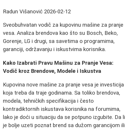
Radun Višanović
2026-02-12
Sveobuhvatan vodič za kupovinu mašine za pranje
vesa. Analiza brendova kao što su Bosch, Beko,
Gorenje, LG i drugi, sa savetima o programima,
garanciji, održavanju i iskustvima korisnika.
Kako Izabrati Pravu Mašinu za Pranje Vesa:
Vodič kroz Brendove, Modele i Iskustva
Kupovina nove mašine za pranje vesa je investicija
koja treba da traje godinama. Sa toliko brendova,
modela, tehničkih specifikacija i često
kontradiktornih iskustava korisnika na forumima,
lako je doći u situaciju da se potpuno izgubite. Da li
je bolje uzeti poznat brend sa dužom garancijom ili