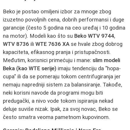
Beko je postao omiljeni izbor za mnoge zbog
izuzetno povoljnih cena, dobrih performansi i duge
garancije (često 5 godina na ceo uređaj i 10 godina
na motor). Modeli kao što su
Beko WTV 9744
,
WTV 8736
ili
WTE 7636 XA
se hvale zbog dobrog
kapaciteta, efikasnog pranja i pristupačnosti.
Međutim, korisnici primećuju i mane:
slim modeli
Beka (kao WTE serije)
imaju tendenciju da "hopa-
cupa" ili da se pomeraju tokom centrifugiranja jer
nemaju napredniji sistem za balansiranje. Takođe,
neki korisni navode da programi mogu biti
predugački, a nivo vode tokom ispiranja nekad
deluje suviše nizak. Ipak, za svoj novac, Beko se
često smatra veoma pametnom kupovinom.