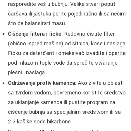
rasporedite veš u bubnju. Velike stvari poput
čaršava ili jastuka perite pojedinačno ili sa nečim
što će balansirati masu.
Čišćenje filtera i fioke:
Redovno čistite filter
(obično ispred mašine) od sitnica, kose i naslaga.
Fioku za deterđent i omeksivač izvadite i operite
pod mlazom tople vode da sprečite stvaranje
plesni i naslaga.
Održavanje protiv kamenca:
Ako živite u oblasti
sa tvrdom vodom, povremeno koristite sredstvo
za uklanjanje kamenca ili pustite program za
čišćenje bubnja sa specijalnim sredstvom ili sa
2-3 kašike sode bikarbone.