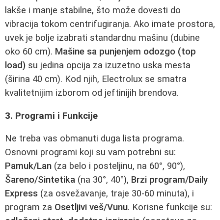
lakše i manje stabilne, što može dovesti do
vibracija tokom centrifugiranja. Ako imate prostora,
uvek je bolje izabrati standardnu mašinu (dubine
oko 60 cm).
Mašine sa punjenjem odozgo (top
load)
su jedina opcija za izuzetno uska mesta
(širina 40 cm). Kod njih, Electrolux se smatra
kvalitetnijim izborom od jeftinijih brendova.
3. Programi i Funkcije
Ne treba vas obmanuti duga lista programa.
Osnovni programi koji su vam potrebni su:
Pamuk/Lan
(za belo i posteljinu, na 60°, 90°),
Šareno/Sintetika
(na 30°, 40°),
Brzi program/Daily
Express
(za osvežavanje, traje 30-60 minuta), i
program za
Osetljivi veš/Vunu
. Korisne funkcije su: