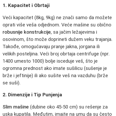
1. Kapacitet i Obrtaji
Veći kapacitet (8kg, 9kg) ne znači samo da možete
oprati više veša odjednom. Veće mašine su obično
robusnije konstrukcije
, sa jačim ležajevima i
osovinom, što može doprineti dužem veku trajanja.
Takođe, omogućavaju pranje jakna, jorgana ili
velikih posteljina. Veći broj obrtaja centrifuge (npr.
1400 umesto 1000) bolje isceduje veš, što je
ogromna prednost ako imate sušilicu (sušenje je
brže i jeftinije) ili ako sušite veš na vazduhu (brže
se suši).
2. Dimenzije i Tip Punjenja
Slim mašine
(dubine oko 45-50 cm) su rešenje za
uska kupatila. Međutim, imajte na umu da su često