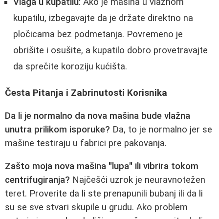
Vlaga u kupatilu:
Ako je mašina u vlažnom
kupatilu, izbegavajte da je držate direktno na
pločicama bez podmetanja. Povremeno je
obrišite i osušite, a kupatilo dobro provetravajte
da sprečite koroziju kućišta.
Česta Pitanja i Zabrinutosti Korisnika
Da li je normalno da nova mašina bude vlažna
unutra prilikom isporuke?
Da, to je normalno jer se
mašine testiraju u fabrici pre pakovanja.
Zašto moja nova mašina "lupa" ili vibrira tokom
centrifugiranja?
Najčešći uzrok je neuravnotežen
teret. Proverite da li ste prenapunili bubanj ili da li
su se sve stvari skupile u grudu. Ako problem